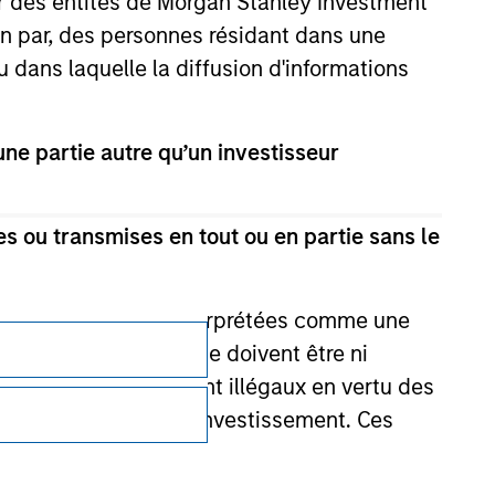
ar des entités de Morgan Stanley Investment
ion par, des personnes résidant dans une
u dans laquelle la diffusion d'informations
e partie autre qu’un investisseur
s ou transmises en tout ou en partie sans le
e une publicité ou interprétées comme une
its d’investissement ne doivent être ni
Confidentialité
 achat ou vente seraient illégaux en vertu des
aillées en lien avec l'investissement. Ces
Your Privacy Choices
Conditions d'utilisatione