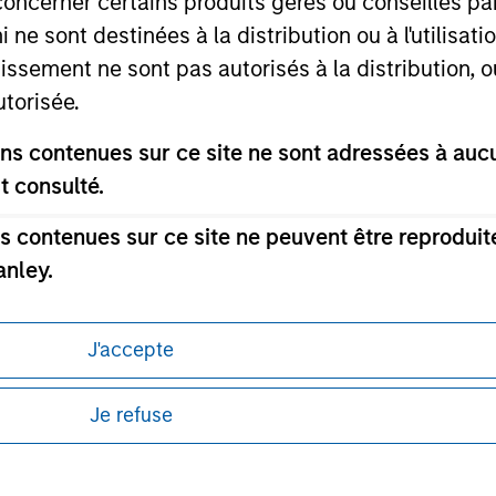
concerner certains produits gérés ou conseillés p
 ne sont destinées à la distribution ou à l'utilisat
tissement ne sont pas autorisés à la distribution, o
utorisée.
ley
s contenues sur ce site ne sont adressées à aucun
ley Careers
t consulté.
 contenues sur ce site ne peuvent être reproduite
anley.
sur ce site ne doivent pas être considérées comm
J'accepte
 produits d'investissement. En outre, de tels produ
diction dans laquelle de tels offre, sollicitation,
itions d’utilisation avant d’engager toute
Je refuse
d’investissement sont soumis à des restrictions dét
s et réglementaires applicables à la diffusion
tus relatifs à ces produits d'investissement.
de Morgan Stanley Investment Management.