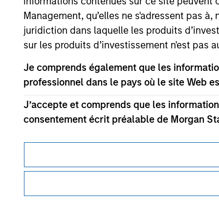
informations contenues sur ce site peuvent 
Management, qu’elles ne s'adressent pas à, ni
juridiction dans laquelle les produits d’inves
sur les produits d’investissement n'est pas a
Morgan Stan
Je comprends également que les information
Morgan Stan
professionnel dans le pays où le site Web es
J’accepte et comprends que les informations
consentement écrit préalable de Morgan St
Les informations ou les opinions contenues 
offre de vente ou une sollicitation d'achat de
Ce document est une communication promotionnelle.
proposés ni vendus à toute personne d’une juri
Les utilisateurs sont invités à prendre connaissance des Cond
lois de ladite juridiction. Tous les produits 
procédure, car celles-ci mentionnent des restrictions légale
restrictions sont précisées dans les prospec
des informations relatives aux produits d’investissement 