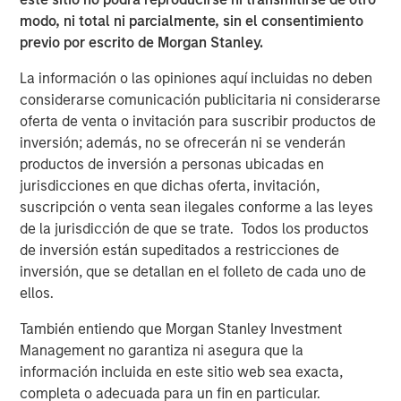
The Bloomberg Dollar Index was flat, but USD weakened
modo, ni total ni parcialmente, sin el consentimiento
against high-carry and cyclical currencies. The euro
previo por escrito de Morgan Stanley.
edged higher, while New Zealand Dollar and Canadian
Dollar lagged amid diverging central bank paths and
La información o las opiniones aquí incluidas no deben
growth outlooks.
considerarse comunicación publicitaria ni considerarse
oferta de venta o invitación para suscribir productos de
Emerging Market Debt Strengthens on Easing and
inversión; además, no se ofrecerán ni se venderán
Inflows
productos de inversión a personas ubicadas en
Emerging markets gained as the Fed and EM central
jurisdicciones en que dichas oferta, invitación,
banks eased policy. Argentina and Indonesia faced
suscripción o venta sean ilegales conforme a las leyes
political risks, but strong inflows—$4.6B total—supported
1
de la jurisdicción de que se trate. Todos los productos
hard and local currency debt.
Credit spreads tightened
de inversión están supeditados a restricciones de
across sovereign and corporate segments.
inversión, que se detallan en el folleto de cada uno de
Investment Grade Credit Tightens Amid Strong Demand
ellos.
and M&A Surge
También entiendo que Morgan Stanley Investment
Global IG spreads narrowed by 5 bps, reversing August’s
Management no garantiza ni asegura que la
widening. Financials and consumer non-cyclicals led
información incluida en este sitio web sea exacta,
gains. M&A activity surged, highlighted by a record $55B
2
completa o adecuada para un fin en particular.
leveraged buyout of Electronic Arts.
Technicals