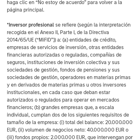
Asset-backed securities (ABS), Commercial MBS, and
haga clic en “No estoy de acuerdo” para volver a la
Residential MBS issuance rebounded post-summer. CMBS
página principal.
strength came from logistics and luxury hotels; Class B
office remained weak. RMBS spreads narrowed on stable
*
Inversor profesional
se refiere (según la interpretación
home prices and strong credit fundamentals.
recogida en el Anexo II, Parte I, de la Directiva
2014/65/UE (“MiFID”)) a: (a) entidades de crédito,
Taxable Munis Extend Gains, Trail Tax-Exempts
empresas de servicios de inversión, otras entidades
Taxable municipals returned +1.29%, underperforming
financieras autorizadas o reguladas, compañías de
4
tax-exempts (+2.32%).
Long-duration bonds led, with
seguros, instituciones de inversión colectiva y sus
revenue sectors outperforming. Issuance remained light,
sociedades de gestión, fondos de pensiones y sus
and spreads narrowed slightly. The index yielded 4.84%,
sociedades de gestión, operadores en materias primas
offering a 90 bp spread over Treasuries.
y en derivados de materias primas u otros inversores
institucionales, en cada caso que deban estar
autorizados o regulados para operar en mercados
Asset Performance Year-to-Date
financieros; (b) grandes empresas que, a escala
DISPLAY 1
individual, cumplan dos de los siguientes requisitos de
tamaño de la empresa: (i) total del balance: 20.000.000
EUR, (ii) volumen de negocios neto: 40.000.000 EUR o
(iii) fondos propios: 2.000.000 EUR, que intervengan por