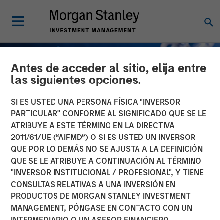
Antes de acceder al sitio, elija entre
las siguientes opciones.
SI ES USTED UNA PERSONA FÍSICA "INVERSOR
PARTICULAR" CONFORME AL SIGNIFICADO QUE SE LE
ATRIBUYE A ESTE TÉRMINO EN LA DIRECTIVA
2011/61/UE (“AIFMD”) O SI ES USTED UN INVERSOR
QUE POR LO DEMÁS NO SE AJUSTA A LA DEFINICIÓN
QUE SE LE ATRIBUYE A CONTINUACIÓN AL TÉRMINO
"INVERSOR INSTITUCIONAL / PROFESIONAL", Y TIENE
GLOBAL FIXED INCOME BULLETIN
INSIGHTS
CONSULTAS RELATIVAS A UNA INVERSIÓN EN
PRODUCTOS DE MORGAN STANLEY INVESTMENT
The First Cut Is (Still) the
MANAGEMENT, PÓNGASE EN CONTACTO CON UN
Deepest
INTERMEDIARIO O UN ASESOR FINANCIERO