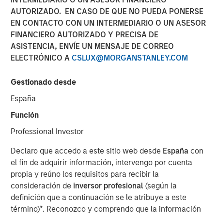
AUTORIZADO. EN CASO DE QUE NO PUEDA PONERSE
EN CONTACTO CON UN INTERMEDIARIO O UN ASESOR
17 OCTUBRE 2025
FINANCIERO AUTORIZADO Y PRECISA DE
ASISTENCIA, ENVÍE UN MENSAJE DE CORREO
ELECTRÓNICO A
CSLUX@MORGANSTANLEY.COM
One year after its decisive 50-basis-point “first cut,” the
Gestionado desde
Fed delivered a more restrained 25-basis-point reduction
España
this September, lowering its target rate to 4.00%–4.25%.
While speculation swirled about multiple dissenters
Función
favoring a larger cut, only one member broke from
Professional Investor
consensus—underscoring the Fed’s cautious stance.
Declaro que accedo a este sitio web desde
España
con
Market expectations ahead of the September 17 meeting
el fin de adquirir información, intervengo por cuenta
were the most dovish since April’s post–Liberation Day
propia y reúno los requisitos para recibir la
turmoil, yet the Fed’s decision reminded investors that
consideración de
inversor profesional
(según la
policymakers remain committed to maintaining positive
definición que a continuación se le atribuye a este
real rates until inflation expectations are fully anchored.
término)
*
. Reconozco y comprendo que la información
Despite progress in disinflation, with core PCE at 2.9%