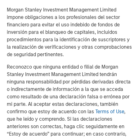
remained strong despite elevated issuance.
Morgan Stanley Investment Management Limited
impone obligaciones a los profesionales del sector
High Yield and Convertibles Ride Risk-On Sentiment
financiero para evitar el uso indebido de fondos de
High yield outperformed IG, supported by firm demand
inversión para el blanqueo de capitales, incluidos
and record issuance. Convertibles rallied with equities,
procedimientos para la identificación de suscriptores y
posting $29.9B in new deals—surpassing 2024’s full-year
3
la realización de verificaciones y otras comprobaciones
total.
Dispersion fell to its lowest since January,
de seguridad pertinentes.
reflecting broad sector strength.
Reconozco que ninguna entidad o filial de Morgan
Agency Mortgage-Backed Securities (MBS) Outperforms
Stanley Investment Management Limited tendrán
as Banks Rebuild Holdings
ninguna responsabilidad por pérdidas derivadas directa
Agency MBS, as represented by the Bloomberg US
o indirectamente de información a la que se acceda
Mortgage Backed Securities Index, returned +1.22%,
como resultado de una declaración falsa o errónea por
outperforming Treasuries. Spreads tightened, and bank
mi parte. Al aceptar estas declaraciones, también
holdings rose amid SLR easing. Mortgage fundamentals
confirmo que estoy de acuerdo con las
Terms of Use
,
remained solid, with low delinquency and limited
que he leído y comprendo. Si las declaraciones
refinancing activity.
anteriores son correctas, haga clic seguidamente en
Securitized Credit Resilient Despite Mixed Signals
“Estoy de acuerdo” para continuar; en caso contrario,