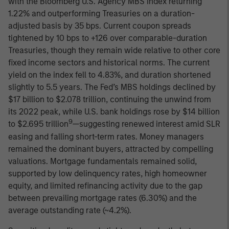
with the Bloomberg U.S. Agency MBS Index returning
1.22% and outperforming Treasuries on a duration-
adjusted basis by 35 bps. Current coupon spreads
tightened by 10 bps to +126 over comparable-duration
Treasuries, though they remain wide relative to other core
fixed income sectors and historical norms. The current
yield on the index fell to 4.83%, and duration shortened
slightly to 5.5 years. The Fed’s MBS holdings declined by
$17 billion to $2.078 trillion, continuing the unwind from
its 2022 peak, while U.S. bank holdings rose by $14 billion
9
to $2.695 trillion
—suggesting renewed interest amid SLR
easing and falling short-term rates. Money managers
remained the dominant buyers, attracted by compelling
valuations. Mortgage fundamentals remained solid,
supported by low delinquency rates, high homeowner
equity, and limited refinancing activity due to the gap
between prevailing mortgage rates (6.30%) and the
average outstanding rate (~4.2%).