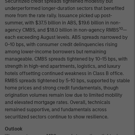
Securitized credit spreads tightened modestly but
underperformed longer-duration sectors that benefited
more from the rate rally. Issuance picked up post-
summer, with $37.5 billion in ABS, $19.6 billion in non-
10
agency CMBS, and $18.0 billion in non-agency RMBS
—
each exceeding August levels. ABS spreads narrowed by
0–10 bps, with consumer credit delinquencies rising
among lower-income borrowers but remaining
manageable. CMBS spreads tightened by 10–15 bps, with
strength in high-end apartments, logistics, and luxury
hotels offsetting continued weakness in Class B office.
RMBS spreads tightened by 5–10 bps, supported by stable
home prices and strong credit fundamentals, though
origination volumes remain low due to limited mobility
and elevated mortgage rates. Overall, technicals
remained supportive, and fundamentals across
securitized sectors continue to show resilience.
Outlook