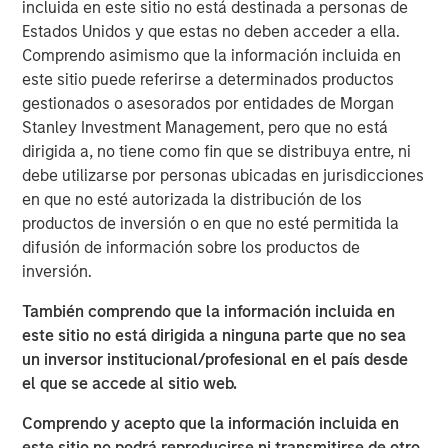
incluida en este sitio no está destinada a personas de
and unemployment near 4.2%, the Fed signaled that
Estados Unidos y que estas no deben acceder a ella.
inflation’s “last mile” remains the hardest.
Comprendo asimismo que la información incluida en
este sitio puede referirse a determinados productos
Fed’s Measured Cut Flattens Curve, Signals Caution
gestionados o asesorados por entidades de Morgan
The Fed’s first rate cut of 2025—25 basis points (bps) —
Stanley Investment Management, pero que no está
tempered expectations for aggressive easing. Despite
dirigida a, no tiene como fin que se distribuya entre, ni
early-month weak jobs data, stronger activity later
debe utilizarse por personas ubicadas en jurisdicciones
reduced urgency for further cuts. The U.S. yield curve
en que no esté autorizada la distribución de los
flattened, with long-end Treasuries outperforming.
productos de inversión o en que no esté permitida la
Global Divergence in G7 Central Bank Policy
difusión de información sobre los productos de
While the Fed and Bank of Canada eased rates, the
inversión.
European Central Bank, Bank of England, and Bank of
También comprendo que la información incluida en
Japan held steady. Canada’s cut reflected domestic
este sitio no está dirigida a ninguna parte que no sea
weakness, while Europe grappled with political gridlock
un inversor institucional/profesional en el país desde
and inflation persistence. Japan maintained its cautious
el que se accede al sitio web.
hiking stance.
Comprendo y acepto que la información incluida en
Dollar Mixed as FX Markets React to Policy Shifts
este sitio no podrá reproducirse ni transmitirse de otro