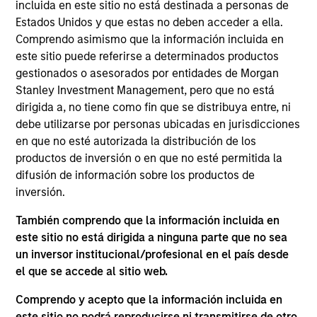
incluida en este sitio no está destinada a personas de
Mike Rosborough
Estados Unidos y que estas no deben acceder a ella.
Managing Director
Comprendo asimismo que la información incluida en
este sitio puede referirse a determinados productos
gestionados o asesorados por entidades de Morgan
Stanley Investment Management, pero que no está
Leon Grenyer
dirigida a, no tiene como fin que se distribuya entre, ni
Managing Director
debe utilizarse por personas ubicadas en jurisdicciones
en que no esté autorizada la distribución de los
productos de inversión o en que no esté permitida la
Joseph Mehlman, CFA
difusión de información sobre los productos de
Managing Director
inversión.
También comprendo que la información incluida en
este sitio no está dirigida a ninguna parte que no sea
Angie Salam
un inversor institucional/profesional en el país desde
Managing Director
el que se accede al sitio web.
Comprendo y acepto que la información incluida en
este sitio no podrá reproducirse ni transmitirse de otro