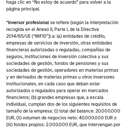
haga clic en “No estoy de acuerdo” para volver a la
página principal.
Mihir Shah
Vice President
*
Inversor profesional
se refiere (según la interpretación
recogida en el Anexo II, Parte I, de la Directiva
2014/65/UE (“MiFID”)) a: (a) entidades de crédito,
empresas de servicios de inversión, otras entidades
Shane McNamara
financieras autorizadas o reguladas, compañías de
Vice President
seguros, instituciones de inversión colectiva y sus
sociedades de gestión, fondos de pensiones y sus
sociedades de gestión, operadores en materias primas
Romana Tasevska
y en derivados de materias primas u otros inversores
Vice President
institucionales, en cada caso que deban estar
autorizados o regulados para operar en mercados
financieros; (b) grandes empresas que, a escala
individual, cumplan dos de los siguientes requisitos de
tamaño de la empresa: (i) total del balance: 20.000.000
Portfolio Specialists
EUR, (ii) volumen de negocios neto: 40.000.000 EUR o
(iii) fondos propios: 2.000.000 EUR, que intervengan por