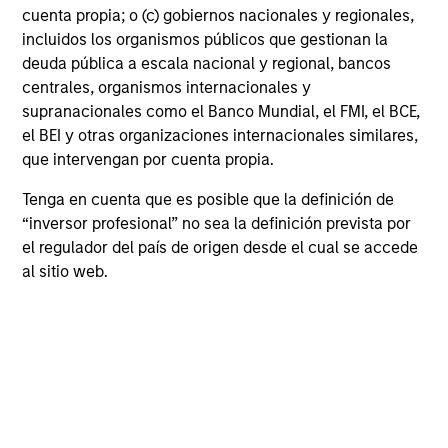
cuenta propia; o (c) gobiernos nacionales y regionales,
incluidos los organismos públicos que gestionan la
deuda pública a escala nacional y regional, bancos
Albert Giroux
centrales, organismos internacionales y
Executive Director
supranacionales como el Banco Mundial, el FMI, el BCE,
el BEI y otras organizaciones internacionales similares,
que intervengan por cuenta propia.
Shuai Zhang, CFA
Tenga en cuenta que es posible que la definición de
Managing Director
“inversor profesional” no sea la definición prevista por
el regulador del país de origen desde el cual se accede
al sitio web.
Andrew W. Goodale
Managing Director