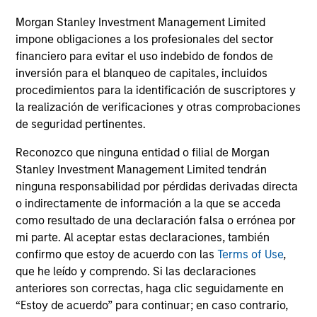
Morgan Stanley Investment Management Limited
impone obligaciones a los profesionales del sector
Dipen Patel
financiero para evitar el uso indebido de fondos de
inversión para el blanqueo de capitales, incluidos
Executive Director
procedimientos para la identificación de suscriptores y
la realización de verificaciones y otras comprobaciones
de seguridad pertinentes.
Matthew C. Dunning
Executive Director
Reconozco que ninguna entidad o filial de Morgan
Stanley Investment Management Limited tendrán
ninguna responsabilidad por pérdidas derivadas directa
Stella Ma, CFA
o indirectamente de información a la que se acceda
como resultado de una declaración falsa o errónea por
Executive Director
mi parte. Al aceptar estas declaraciones, también
confirmo que estoy de acuerdo con las
Terms of Use
,
que he leído y comprendo. Si las declaraciones
Alec Schaefer, CFA
anteriores son correctas, haga clic seguidamente en
Executive Director
“Estoy de acuerdo” para continuar; en caso contrario,