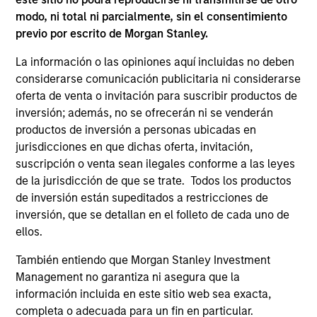
Brian S. Ellis, CFA
modo, ni total ni parcialmente, sin el consentimiento
Managing Director
previo por escrito de Morgan Stanley.
La información o las opiniones aquí incluidas no deben
Utkarsh Sharma
considerarse comunicación publicitaria ni considerarse
Managing Director
oferta de venta o invitación para suscribir productos de
inversión; además, no se ofrecerán ni se venderán
productos de inversión a personas ubicadas en
jurisdicciones en que dichas oferta, invitación,
Eric Jesionowski
suscripción o venta sean ilegales conforme a las leyes
Executive Director
de la jurisdicción de que se trate. Todos los productos
de inversión están supeditados a restricciones de
inversión, que se detallan en el folleto de cada uno de
Anton Heese
ellos.
Executive Director
También entiendo que Morgan Stanley Investment
Management no garantiza ni asegura que la
información incluida en este sitio web sea exacta,
Kinzer Jennings, CFA
completa o adecuada para un fin en particular.
Executive Director