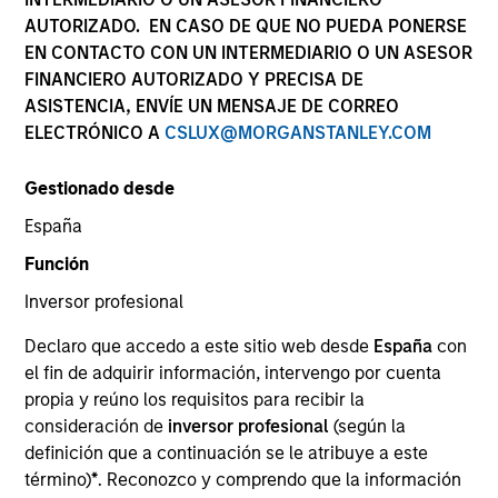
AUTORIZADO. EN CASO DE QUE NO PUEDA PONERSE
Our team provides exposure to what we consider the
EN CONTACTO CON UN INTERMEDIARIO O UN ASESOR
best ideas in fixed income. Leveraging the expertise of
FINANCIERO AUTORIZADO Y PRECISA DE
our specialized teams, we use a team-based, rigorous
ASISTENCIA, ENVÍE UN MENSAJE DE CORREO
and disciplined process that seeks out superior and
ELECTRÓNICO A
CSLUX@MORGANSTANLEY.COM
repeatable results.
Gestionado desde
España
Función
Gestores del fondo
Inversor profesional
Declaro que accedo a este sitio web desde
España
con
el fin de adquirir información, intervengo por cuenta
propia y reúno los requisitos para recibir la
Vishal Khanduja, CFA
consideración de
inversor profesional
(según la
Managing Director
definición que a continuación se le atribuye a este
término)
*
. Reconozco y comprendo que la información