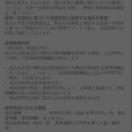
契約を想定しております。受託資産の運用に係るリスクや費用に
ついては、投資一任契約を締結する際に、事前に契約締結前書面
をご覧ください。
投資一任契約に基づいて投資信託に投資する場合の費用
組入れ予定の投資信託は、弊社がお客様と締結する投資一任契約
に基づいて投資を行うための専用ファンドであり、当該目的での
利用に限定しております。
投資顧問料率
一律0.81%（税抜0.75%）
組入れる投資信託で弊社が運用報酬を受領する場合、上記料率か
ら控除して投資顧問報酬額を算出します。
• 組入れ予定の弊社設定投資信託から弊社が受領する運用報酬は
ございません。したがって、投資顧問報酬額は上記の年率0.75%
（税抜）で計算されます。
• 表記の料率は年率表示です。
• 契約資産の性質・運用手法等により、お客様と協議の上、別途
報酬額を取り決める場合があります。
• 税込料率は法律に定められる税率が適用されます。
投資信託にかかる費用
信託報酬 年率0.054%（税抜 年率0.05%）内、委託
者報酬（運用報酬） ありません
信託財産留保（相当）額 基準価額に0.20%を乗じた額（解約
時）