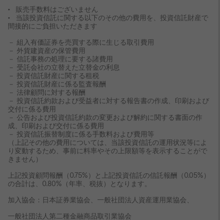
• 販売手数料はございません
• 当該投資信託に関する以下のその他の費用を、投資信託財産で
間接的にご負担いただきます
－ 組入有価証券を売買する際に生じる取引費用
－ 外貨建資産の保管費用
－ 信託事務の処理に要する諸費用
－ 受託会社の立替えた立替金の利息
－ 投資信託財産に関する租税
－ 投資信託財産に係る監査報酬
－ 法律顧問に対する報酬
－ 投資信託約款および受益者に対する報告書の作成、印刷および
交付に係る費用
－ 公告および投資信託約款の変更および解約に関する書面の作
成、印刷および交付に係る費用
－ 投資信託振替制度に係る手数料および費用等
（上記その他の費用については、当該投資信託の運用状況等によ
り変動するため、事前に料率やその上限額等を表示することがで
きません）
上記投資顧問報酬（0.75%）と上記投資信託の信託報酬（0.05%）
の合計は、0.80%（年率、税抜）となります。
加入協会：日本証券業協会、一般社団法人資産運用業協会、
一般社団法人第二種金融商品取引業協会