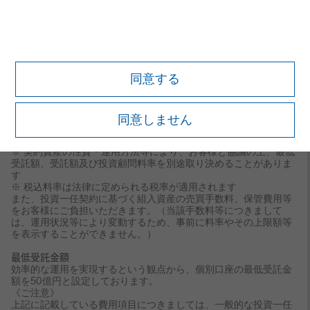
費用について
投資一任契約に基づいて直接投資をする場合の費用
投資顧問料率
25億円までの部分に対して 0.864%（税抜 0.800%）
25億円超50億円までの部分に対して 0.810%（税抜
0.750%）
同意する
50億円超100億円までの部分に対して 0.756%（税抜
0.700%）
100億円を超える部分に対して 0.702%（税抜 0.650%）
※ 表記の料率は年率表示です
同意しません
※ 上記以外に投資一任契約に基づいて投資信託に投資する場合の
報酬体系は上記と異なる場合があります
※ 契約資産の性質・運用方法等により、お客様と協議の上、最低
受託額、受託額及び投資顧問料率を別途取り決めることがありま
す
※ 税込料率は法律に定められる税率が適用されます
また、投資一任契約に基づく組入資産の売買手数料、保管費用等
をお客様にご負担いただきます。（当該手数料等につきまして
は、運用状況等により変動するため、事前に料率やその上限額等
を表示することができません。）
最低受託金額
効率的な運用を実現するという観点から、個別口座の最低受託金
額を50億円と設定しております。
《ご注意》
上記に記載している費用項目につきましては、一般的な投資一任