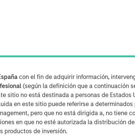
enida
al, el análisis que figura a
tos ocurridos durante febrero, al
España
con el fin de adquirir información, interven
s significativos del mercado que
ofesional
(según la definición que a continuación se
tras la escalada de la implicación
te sitio no está destinada a personas de Estados 
on Irán. Comenzamos con los
uida en este sitio puede referirse a determinado
cos y su impacto en el mercado
gement, pero que no está dirigida a, no tiene com
r el contexto general que
ciones en que no esté autorizada la distribución de
 febrero.
os productos de inversión.