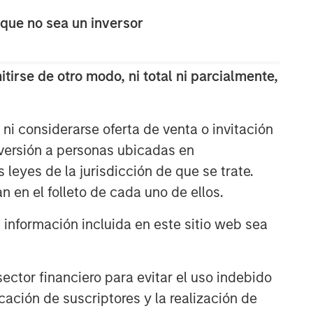
 que no sea un inversor
ARTÍCULOS RELACIONADOS
GLOBAL FIXED INCOME BULLETIN
tirse de otro modo, ni total ni parcialmente,
Persisten los activos de riesgo
ni considerarse oferta de venta o invitación
GLOBAL FIXED INCOME BULLETIN
nversión a personas ubicadas en
Estabilización tras las
s leyes de la jurisdicción de que se trate.
perturbaciones
n en el folleto de cada uno de ellos.
nformación incluida en este sitio web sea
GLOBAL FIXED INCOME BULLETIN
Video: Shock, Then Repricing
ctor financiero para evitar el uso indebido
cación de suscriptores y la realización de