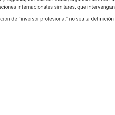
ían temporales, lo que permitiría a
izaciones internacionales similares, que intervenga
n gran medida la perturbación. Es
ión de “inversor profesional” no sea la definición 
re sus características
akevens’ y las primas de plazo se
tipos disminuya a medida que los
 la trayectoria de la política
e conflicto más prolongado, en el
s rutas marítimas o en las
le que los precios de la energía se
do las expectativas de inflación.
podrían retrasar los recortes de
ca monetaria más cautelosa, y la
de sus características