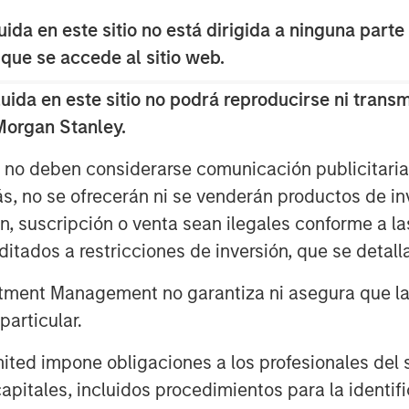
ales del periodo cambió
da en este sitio no está dirigida a ninguna parte
Los ataques de Estados Unidos e
 que se accede al sitio web.
a confrontación regional
da en este sitio no podrá reproducirse ni transmi
inales de mes y principios de
 Morgan Stanley.
gieron contra infraestructuras
a petroleros cerraron de facto el
s no deben considerarse comunicación publicitaria 
co por el que transita
ás, no se ofrecerán ni se venderán productos de i
ro mundial de petróleo.
ón, suscripción o venta sean ilegales conforme a la
itados a restricciones de inversión, que se detalla
cados de las crisis geopolíticas
e días o semanas, a menos que
ment Management no garantiza ni asegura que la i
rolongadas del suministro
articular.
leo sigue siendo el factor clave que
d impone obligaciones a los profesionales del se
s. La fuerte fluctuación de los
pitales, incluidos procedimientos para la identifi
efleja no solo el riesgo de