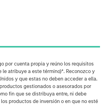
Broad Markets Fixed Income
Team
go por cuenta propia y reúno los requisitos
 le atribuye a este término)
*
. Reconozco y
Our team provides exposure to what
Unidos y que estas no deben acceder a ella.
we consider the best ideas in fixed
s productos gestionados o asesorados por
income. Leveraging the expertise of
our specialized teams, we use a team-
o fin que se distribuya entre, ni debe
based, rigorous and disciplined
 los productos de inversión o en que no esté
process that seeks out superior and
repeatable results.