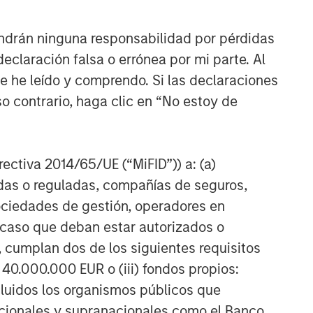
ndrán ninguna responsabilidad por pérdidas
claración falsa o errónea por mi parte. Al
ue he leído y comprendo. Si las declaraciones
o contrario, haga clic en “No estoy de
irectiva 2014/65/UE (“MiFID”)) a: (a)
adas o reguladas, compañías de seguros,
sociedades de gestión, operadores en
a caso que deban estar autorizados o
 cumplan dos de los siguientes requisitos
 40.000.000 EUR o (iii) fondos propios:
cluidos los organismos públicos que
nacionales y supranacionales como el Banco