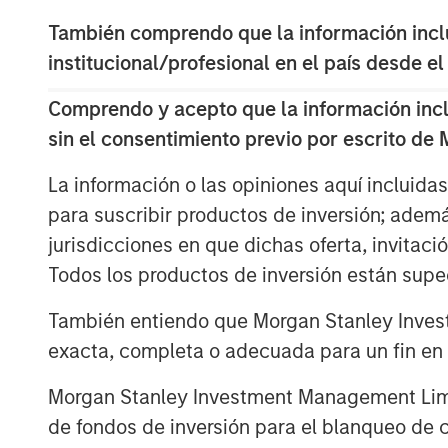
La fuerte escalada geopolítica de fin
También comprendo que la información inclui
drásticamente el tono del mercado. 
institucional/profesional en el país desde el
Israel contra Irán desencadenaron un
Comprendo y acepto que la información inclui
generalizada que se prolongó hasta f
sin el consentimiento previo por escrito de
marzo. Las represalias iraníes se diri
regionales, mientras que los ataques 
La información o las opiniones aquí incluida
estrecho de Ormuz, un punto estratégi
para suscribir productos de inversión; adem
aproximadamente el 20% del suminist
jurisdicciones en que dichas oferta, invitaci
Todos los productos de inversión están suped
Históricamente, el impacto en los mer
tiende a desvanecerse en cuestión d
También entiendo que Morgan Stanley Invest
vaya acompañado de interrupciones p
exacta, completa o adecuada para un fin en p
energético. En consecuencia, el petró
Morgan Stanley Investment Management Limite
determina la evolución de los mercado
de fondos de inversión para el blanqueo de ca
precios del crudo en los últimos días r