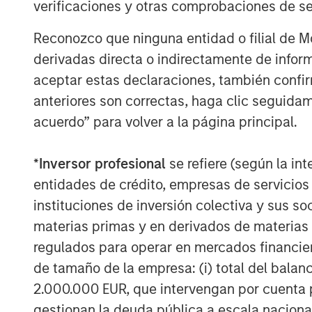
verificaciones y otras comprobaciones de se
interrupción en rutas marítimas clav
también los ataques contra infraestr
Reconozco que ninguna entidad o filial de 
y Catar. Este extremo introduce un fa
derivadas directa o indirectamente de infor
interrupción del transporte marítimo
aceptar estas declaraciones, también confi
geográfica más amplia y de daños a l
anteriores son correctas, haga clic seguidam
resultar más duradero y, por tanto, m
acuerdo” para volver a la página principal.
mercados.
*
Inversor profesional
se refiere (según la int
En este contexto, las repercusione
entidades de crédito, empresas de servicios
gran medida de la duración del confl
instituciones de inversión colectiva y sus 
ayudan a perfilar los posibles desenl
materias primas y en derivados de materias 
1) En un escenario de rápida desescal
regulados para operar en mercados financier
alivien en cuestión de días o semanas
de tamaño de la empresa: (i) total del balan
normalicen, la prima de riesgo geopol
2.000.000 EUR, que intervengan por cuenta p
petróleo probablemente se desvanecer
gestionan la deuda pública a escala naciona