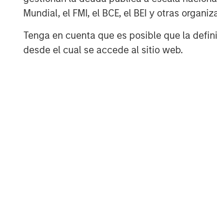
inflacionarios probablemente resultar
Mundial, el FMI, el BCE, el BEI y otras organ
los bancos centrales pasar por alto e
Tenga en cuenta que es posible que la definic
probable que la deuda pública recupe
desde el cual se accede al sitio web.
tradicionales de refugio, que los ‘bre
moderen, y que la volatilidad de los 
mercados vuelvan a anclarse en torno a
monetaria existente.
2) Por el contrario, en un escenario d
que persistan las interrupciones en la
infraestructuras regionales, es probab
mantengan elevados y sigan alimentan
En ese entorno, los bancos centrales 
tipos o adoptar una postura de políti
deuda pública podría perder algunas 