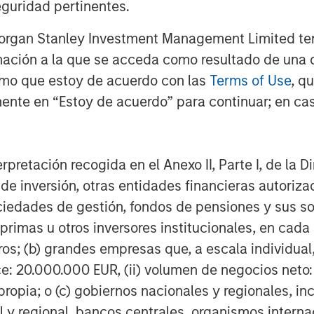
guridad pertinentes.
e como el estrecho de Ormuz, sino
ucturas energéticas en Arabia Saudí
Morgan Stanley Investment Management Limited te
ctor adicional más allá de la mera
mación a la que se acceda como resultado de una de
 —el riesgo de una escalada
rmo que estoy de acuerdo con las
Terms of Use
, q
as infraestructuras— que podría
ente en “Estoy de acuerdo” para continuar; en cas
ás trascendental para los
erpretación recogida en el Anexo II, Parte I, de la D
s macroeconómicas dependen en
 de inversión, otras entidades financieras autoriz
icto. Dos escenarios generales
sociedades de gestión, fondos de pensiones y sus 
aces.
primas u otros inversores institucionales, en cad
ada, en el que las tensiones se
os; (b) grandes empresas que, a escala individual,
 y los flujos energéticos se
ce: 20.000.000 EUR, (ii) volumen de negocios neto:
ítico incorporada en los precios del
ropia; o (c) gobiernos nacionales y regionales, in
ía. En ese entorno, los efectos
l y regional, bancos centrales, organismos inter