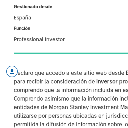
Escalada cont
Gestionado desde
España
16 MARZO 2026
Función
Professional Investor
Dado que se trata de un boletín mensu
continuación refleja los acontecimien
Declaro que accedo a este sitio web desde
tiempo que incorpora los movimiento
para recibir la consideración de
inversor pr
se produjeron a principios de marzo 
comprendo que la información incluida en es
de Estados Unidos en el conflicto c
Comprendo asimismo que la información incl
recientes acontecimientos geopolíti
entidades de Morgan Stanley Investment Mana
antes de dar un paso atrás y analiza
utilizarse por personas ubicadas en jurisdic
prevaleció durante la mayor parte de
permitida la difusión de información sobre l