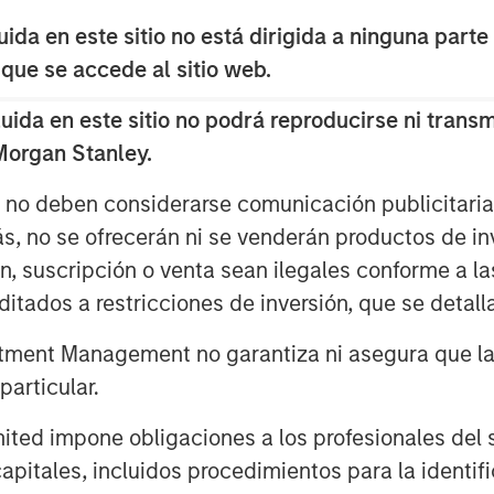
da en este sitio no está dirigida a ninguna parte
 que se accede al sitio web.
da en este sitio no podrá reproducirse ni transmi
 Morgan Stanley.
l duration stance across developed
s no deben considerarse comunicación publicitaria 
n and corporate debt remain a
ás, no se ofrecerán ni se venderán productos de i
in underweight in IG credit, as
ón, suscripción o venta sean ilegales conforme a la
n 2026.
itados a restricciones de inversión, que se detalla
ment Management no garantiza ni asegura que la i
articular.
d impone obligaciones a los profesionales del se
pitales, incluidos procedimientos para la identifi