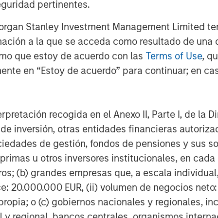
guridad pertinentes.
Morgan Stanley Investment Management Limited te
mación a la que se acceda como resultado de una de
rmo que estoy de acuerdo con las
Terms of Use
, q
ente en “Estoy de acuerdo” para continuar; en cas
erpretación recogida en el Anexo II, Parte I, de la D
 de inversión, otras entidades financieras autoriz
sociedades de gestión, fondos de pensiones y sus 
primas u otros inversores institucionales, en cad
os; (b) grandes empresas que, a escala individual,
ce: 20.000.000 EUR, (ii) volumen de negocios neto:
ropia; o (c) gobiernos nacionales y regionales, in
l y regional, bancos centrales, organismos inter