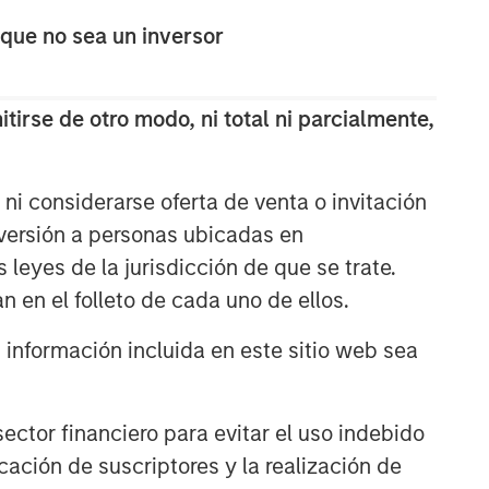
 que no sea un inversor
tirse de otro modo, ni total ni parcialmente,
Broad Markets Fixed Income
ni considerarse oferta de venta o invitación
Team
nversión a personas ubicadas en
s leyes de la jurisdicción de que se trate.
Our team provides exposure to what
n en el folleto de cada uno de ellos.
we consider the best ideas in fixed
income. Leveraging the expertise of
nformación incluida en este sitio web sea
our specialized teams, we use a team-
based, rigorous and disciplined
process that seeks out superior and
repeatable results.
ctor financiero para evitar el uso indebido
cación de suscriptores y la realización de