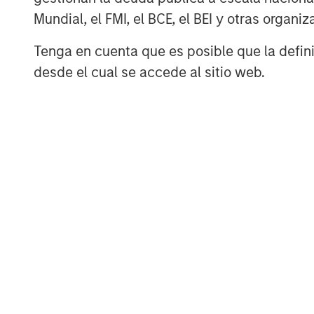
Mundial, el FMI, el BCE, el BEI y otras organ
Tenga en cuenta que es posible que la definic
desde el cual se accede al sitio web.
ARTÍCULO
TALES FR
WORLD
The MSIM
From E
Quantitative
Vehicl
Duration Strategy
Anton Heese and Matas Vala
Humano
Model: A Factor-
Humanoid 
explore the Quantitative
Next M
Based Approach to
intersecti
Duration Strategy Model, one
Leap
manufactu