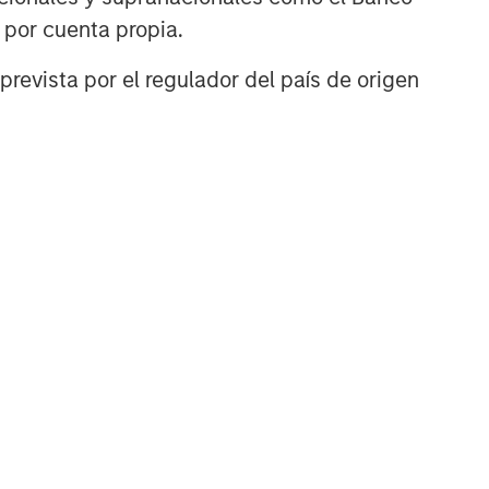
n por cuenta propia.
prevista por el regulador del país de origen
TÍCULO
ivate Credit
rket Monitor - Q2
026
ely insights on the private
dit landscape, exploring
 trends, market