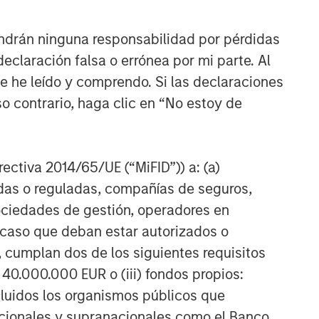
ARTÍCULOS RELACIONADOS
GLOBAL FIXED INCOME BULLETIN
ndrán ninguna responsabilidad por pérdidas
claración falsa o errónea por mi parte. Al
Persisten los activos de riesgo
ue he leído y comprendo. Si las declaraciones
o contrario, haga clic en “No estoy de
GLOBAL FIXED INCOME BULLETIN
Estabilización tras las
perturbaciones
irectiva 2014/65/UE (“MiFID”)) a: (a)
adas o reguladas, compañías de seguros,
GLOBAL FIXED INCOME BULLETIN
sociedades de gestión, operadores en
Video: Shock, Then Repricing
a caso que deban estar autorizados o
 cumplan dos de los siguientes requisitos
 40.000.000 EUR o (iii) fondos propios:
cluidos los organismos públicos que
nacionales y supranacionales como el Banco