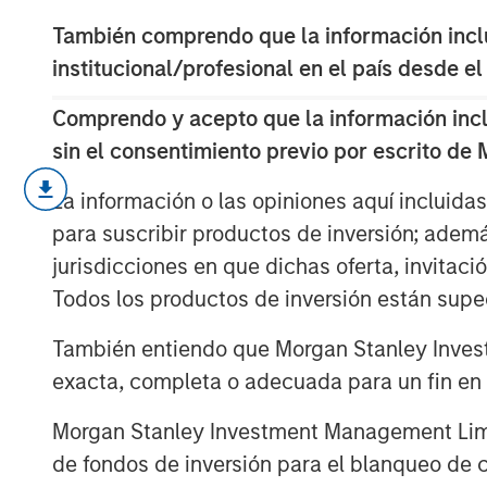
También comprendo que la información inclui
institucional/profesional en el país desde el
Comprendo y acepto que la información inclui
sin el consentimiento previo por escrito de
Learn why we’re maintaining a neutra
La información o las opiniones aquí incluida
markets, why we believe EM sovereig
para suscribir productos de inversión; adem
standout opportunity and why we rema
jurisdicciones en que dichas oferta, invitaci
we explore the fixed income market i
Todos los productos de inversión están suped
También entiendo que Morgan Stanley Invest
exacta, completa o adecuada para un fin en p
Morgan Stanley Investment Management Limite
de fondos de inversión para el blanqueo de ca