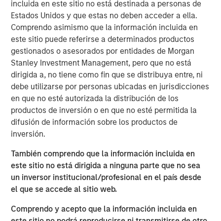
impulsaron al alza los vencimientos largos. En Europa, el
incluida en este sitio no está destinada a personas de
Banco Central Europeo mantuvo los tipos sin cambios
Estados Unidos y que estas no deben acceder a ella.
pero adoptó un tono más restrictivo, provocando un
Comprendo asimismo que la información incluida en
aumento cercano a 20 pb en los bunds a 10 años,
este sitio puede referirse a determinados productos
mientras persistía la divergencia de políticas en otros
gestionados o asesorados por entidades de Morgan
lugares, incluida una subida del Banco de Japón y un
Stanley Investment Management, pero que no está
recorte interpretado como restrictivo por parte del Banco
dirigida a, no tiene como fin que se distribuya entre, ni
de Inglaterra. En el mercado de divisas, el dólar
debe utilizarse por personas ubicadas en jurisdicciones
estadounidense se debilitó ligeramente en el mes, con la
en que no esté autorizada la distribución de los
corona sueca y el dólar canadiense destacando al alza y
productos de inversión o en que no esté permitida la
el yen japonés rezagado.
difusión de información sobre los productos de
inversión.
A pesar del aumento en las TIRes de deuda soberana, los
mercados de crédito cerraron el año con un tono
También comprendo que la información incluida en
constructivo. Los diferenciales ‘investment grade’ se
este sitio no está dirigida a ninguna parte que no sea
estrecharon ligeramente, apoyados por fuertes entradas
un inversor institucional/profesional en el país desde
de capital a fin de año, emisión primaria limitada y
el que se accede al sitio web.
demanda sostenida de ‘carry’, con el crédito europeo
Comprendo y acepto que la información incluida en
destacando. El crédito ‘high yield’ estadounidense
este sitio no podrá reproducirse ni transmitirse de otro