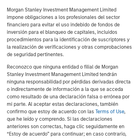
titulizaciones de activos (ABS), titulizaciones hipotecarias
sobre inmuebles residenciales (RMBS) de no agencia y
Morgan Stanley Investment Management Limited
titulizaciones hipotecarias sobre inmuebles comerciales
impone obligaciones a los profesionales del sector
1
(CMBS) fue estable
, cerrando un sólido año de oferta y
financiero para evitar el uso indebido de fondos de
reforzando el papel del sector como alternativa de alto
inversión para el blanqueo de capitales, incluidos
‘carry’ y menor duración dentro de las carteras de renta
procedimientos para la identificación de suscriptores y
fija.
la realización de verificaciones y otras comprobaciones
de seguridad pertinentes.
Rentabilidad de los activos desde el
Reconozco que ninguna entidad o filial de Morgan
comienzo del año
Stanley Investment Management Limited tendrán
ninguna responsabilidad por pérdidas derivadas directa
GRÁFICO 1
o indirectamente de información a la que se acceda
como resultado de una declaración falsa o errónea por
mi parte. Al aceptar estas declaraciones, también
Nota: Rentabilidad en USD. Fuente: Bloomberg. Datos a 1 de
confirmo que estoy de acuerdo con las
Terms of Use
,
diciembre de 2025. Los índices se facilitan con fines meramente
que he leído y comprendo. Si las declaraciones
ilustrativos y no es su objetivo describir la rentabilidad de una
anteriores son correctas, haga clic seguidamente en
inversión concreta.
La rentabilidad histórica no garantiza
resultados futuros.
Consulte a continuación las definiciones de
“Estoy de acuerdo” para continuar; en caso contrario,