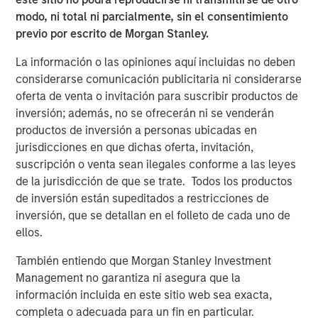
registró su mejor mes del cuarto trimestre,
modo, ni total ni parcialmente, sin el consentimiento
beneficiándose de un mayor apetito por el riesgo,
previo por escrito de Morgan Stanley.
factores técnicos favorables y un contexto benigno de
impagos, mientras que los bonos convertibles quedaron
La información o las opiniones aquí incluidas no deben
rezagados ante la renovada volatilidad en renta variable
considerarse comunicación publicitaria ni considerarse
vinculada a criptomonedas, pese a una sólida emisión
oferta de venta o invitación para suscribir productos de
primaria.
inversión; además, no se ofrecerán ni se venderán
productos de inversión a personas ubicadas en
Los mercados titulizados se situaron entre los que
jurisdicciones en que dichas oferta, invitación,
obtuvieron mejores resultados en diciembre. Los
suscripción o venta sean ilegales conforme a las leyes
diferenciales de las titulizaciones hipotecarias (MBS) de
de la jurisdicción de que se trate. Todos los productos
agencia se estrecharon significativamente, ya que la
de inversión están supeditados a restricciones de
curva de rentabilidades se pronunció y las valoraciones
inversión, que se detallan en el folleto de cada uno de
siguieron siendo atractivas frente a otros sectores ‘core’
ellos.
de renta fija. La demanda por parte de gestores se
mantuvo fuerte y surgieron señales tempranas de
También entiendo que Morgan Stanley Investment
estabilización en la participación de balances bancarios,
Management no garantiza ni asegura que la
mientras el ajuste del balance de la Reserva Federal
información incluida en este sitio web sea exacta,
continuaba a un ritmo moderado. La emisión de
completa o adecuada para un fin en particular.