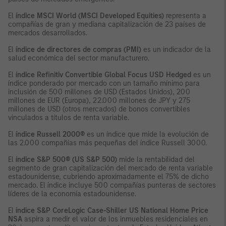
El
índice MSCI World (MSCI Developed Equities)
representa a
compañías de gran y mediana capitalización de 23 países de
mercados desarrollados.
El
índice de directores de compras (PMI)
es un indicador de la
salud económica del sector manufacturero.
El
índice Refinitiv Convertible Global Focus USD Hedged
es un
índice ponderado por mercado con un tamaño mínimo para
inclusión de 500 millones de USD (Estados Unidos), 200
millones de EUR (Europa), 22.000 millones de JPY y 275
millones de USD (otros mercados) de bonos convertibles
vinculados a títulos de renta variable.
El
índice Russell 2000®
es un índice que mide la evolución de
las 2.000 compañías más pequeñas del índice Russell 3000.
El
índice S&P 500® (US S&P 500)
mide la rentabilidad del
segmento de gran capitalización del mercado de renta variable
estadounidense, cubriendo aproximadamente el 75% de dicho
mercado. El índice incluye 500 compañías punteras de sectores
líderes de la economía estadounidense.
El
índice S&P CoreLogic Case-Shiller US National Home Price
NSA
aspira a medir el valor de los inmuebles residenciales en