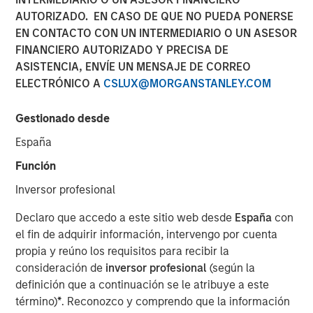
AUTORIZADO. EN CASO DE QUE NO PUEDA PONERSE
EN CONTACTO CON UN INTERMEDIARIO O UN ASESOR
22 ENERO 2026
FINANCIERO AUTORIZADO Y PRECISA DE
ASISTENCIA, ENVÍE UN MENSAJE DE CORREO
ELECTRÓNICO A
CSLUX@MORGANSTANLEY.COM
Los mercados de renta fija cerraron el año con un amplio
Gestionado desde
reajuste de las expectativas de tipos, ya que las
España
decisiones y los mensajes de los bancos centrales
reforzaron una visión más cautelosa de la política
Función
monetaria. En los mercados desarrollados, las TIRes
Inversor profesional
subieron y las curvas se empinaron, ya que los inversores
retrasaron las expectativas de futuros recortes y
Declaro que accedo a este sitio web desde
España
con
otorgaron mayor peso al aumento de las primas por
el fin de adquirir información, intervengo por cuenta
plazo. En Estados Unidos, la Reserva Federal aplicó un
propia y reúno los requisitos para recibir la
recorte de 25 puntos básicos (pb), pero su ‘guidance’
consideración de
inversor profesional
(según la
enfatizó la dependencia de los datos, anclando las TIRes
definición que a continuación se le atribuye a este
en el tramo corto mientras los tipos globales más altos
término)
*
. Reconozco y comprendo que la información