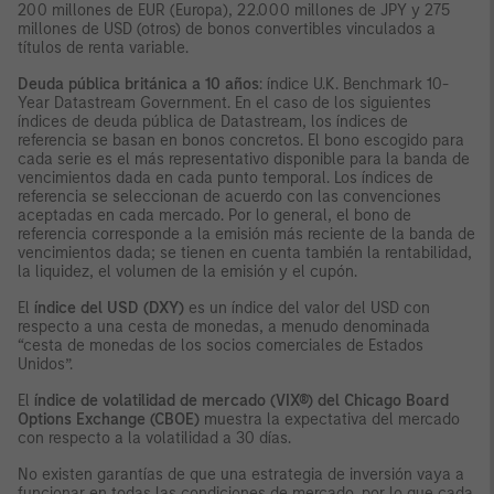
200 millones de EUR (Europa), 22.000 millones de JPY y 275
millones de USD (otros) de bonos convertibles vinculados a
títulos de renta variable.
Deuda pública británica a 10 años
: índice U.K. Benchmark 10-
Year Datastream Government. En el caso de los siguientes
índices de deuda pública de Datastream, los índices de
referencia se basan en bonos concretos. El bono escogido para
cada serie es el más representativo disponible para la banda de
vencimientos dada en cada punto temporal. Los índices de
referencia se seleccionan de acuerdo con las convenciones
aceptadas en cada mercado. Por lo general, el bono de
referencia corresponde a la emisión más reciente de la banda de
vencimientos dada; se tienen en cuenta también la rentabilidad,
la liquidez, el volumen de la emisión y el cupón.
El
índice del USD (DXY)
es un índice del valor del USD con
respecto a una cesta de monedas, a menudo denominada
“cesta de monedas de los socios comerciales de Estados
Unidos”.
El
índice de volatilidad de mercado (VIX®) del Chicago Board
Options Exchange (CBOE)
muestra la expectativa del mercado
con respecto a la volatilidad a 30 días.
No existen garantías de que una estrategia de inversión vaya a
funcionar en todas las condiciones de mercado, por lo que cada