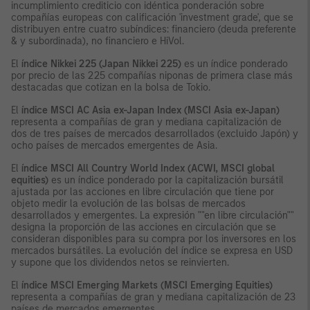
incumplimiento crediticio con idéntica ponderación sobre
compañías europeas con calificación 'investment grade', que se
distribuyen entre cuatro subíndices: financiero (deuda preferente
& y subordinada), no financiero e HiVol.
El
índice Nikkei 225 (Japan Nikkei 225)
es un índice ponderado
por precio de las 225 compañías niponas de primera clase más
destacadas que cotizan en la bolsa de Tokio.
El
índice MSCI AC Asia ex-Japan Index (MSCI Asia ex-Japan)
representa a compañías de gran y mediana capitalización de
dos de tres países de mercados desarrollados (excluido Japón) y
ocho países de mercados emergentes de Asia.
El
índice MSCI All Country World Index (ACWI, MSCI global
equities)
es un índice ponderado por la capitalización bursátil
ajustada por las acciones en libre circulación que tiene por
objeto medir la evolución de las bolsas de mercados
desarrollados y emergentes. La expresión ""en libre circulación""
designa la proporción de las acciones en circulación que se
consideran disponibles para su compra por los inversores en los
mercados bursátiles. La evolución del índice se expresa en USD
y supone que los dividendos netos se reinvierten.
El
índice MSCI Emerging Markets (MSCI Emerging Equities)
representa a compañías de gran y mediana capitalización de 23
países de mercados emergentes.