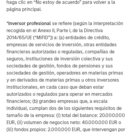
los índices.
haga clic en “No estoy de acuerdo” para volver a la
página principal.
Variaciones mensuales de divisas frente al
*
Inversor profesional
se refiere (según la interpretación
dólar estadounidense
recogida en el Anexo II, Parte I, de la Directiva
GRÁFICO 2
2014/65/UE (“MiFID”)) a: (a) entidades de crédito,
empresas de servicios de inversión, otras entidades
financieras autorizadas o reguladas, compañías de
seguros, instituciones de inversión colectiva y sus
Nota: una variación positiva indica apreciación de la moneda
con respecto al USD. Fuente: Bloomberg. Datos a 31 de diciembre
sociedades de gestión, fondos de pensiones y sus
de 2025.
sociedades de gestión, operadores en materias primas
y en derivados de materias primas u otros inversores
institucionales, en cada caso que deban estar
Principales variaciones mensuales de los
autorizados o regulados para operar en mercados
diferenciales y de las TIRes a 10 años
financieros; (b) grandes empresas que, a escala
GRÁFICO 3
individual, cumplan dos de los siguientes requisitos de
tamaño de la empresa: (i) total del balance: 20.000.000
EUR, (ii) volumen de negocios neto: 40.000.000 EUR o
(iii) fondos propios: 2.000.000 EUR, que intervengan por
Fuente: Bloomberg, JPMorgan. Datos a 1 de diciembre de 2025.