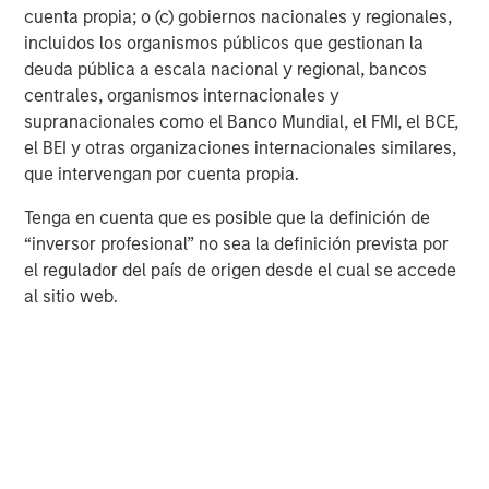
cuenta propia; o (c) gobiernos nacionales y regionales,
incluidos los organismos públicos que gestionan la
Perspectivas y asignación global de activos
deuda pública a escala nacional y regional, bancos
Tipos y divisas de mercados desarrollados
centrales, organismos internacionales y
(Duración neutral, ‘steepeners’ de curvas e
supranacionales como el Banco Mundial, el FMI, el BCE,
infraponderación en USD)
el BEI y otras organizaciones internacionales similares,
Tras el reciente reajuste de las expectativas sobre
que intervengan por cuenta propia.
posibles rebajas de tipos de interés, mantenemos una
postura de duración neutral en los mercados
Tenga en cuenta que es posible que la definición de
desarrollados, complementada por expresiones
“inversor profesional” no sea la definición prevista por
regionales específicas. Mantenemos una duración de
el regulador del país de origen desde el cual se accede
tipos larga fuera de Japón, con posiciones en deuda
al sitio web.
pública británica, tipos de la zona euro y el extremo
frontal canadiense. En Estados Unidos, somos neutrales
en duración directa en valores del Tesoro y seguimos
expresando nuestras opiniones a través de ‘steepeners’
de curvas. También mantenemos ‘steepeners’ en
Alemania y Francia, principalmente, en los segmentos de
5 a 30 años y de 10 a 30 años, lo que refleja nuestra