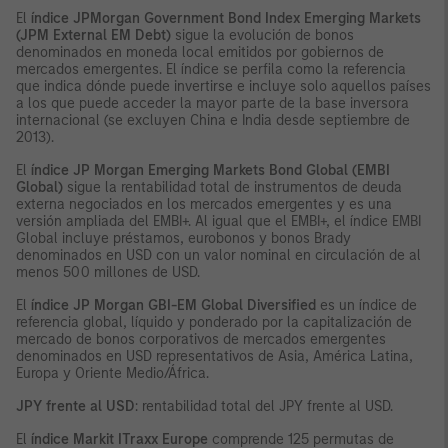
El
índice JPMorgan Government Bond Index Emerging Markets
(JPM External EM Debt)
sigue la evolución de bonos
denominados en moneda local emitidos por gobiernos de
mercados emergentes. El índice se perfila como la referencia
que indica dónde puede invertirse e incluye solo aquellos países
a los que puede acceder la mayor parte de la base inversora
internacional (se excluyen China e India desde septiembre de
2013).
El
índice JP Morgan Emerging Markets Bond Global (EMBI
Global)
sigue la rentabilidad total de instrumentos de deuda
externa negociados en los mercados emergentes y es una
versión ampliada del EMBI+. Al igual que el EMBI+, el índice EMBI
Global incluye préstamos, eurobonos y bonos Brady
denominados en USD con un valor nominal en circulación de al
menos 500 millones de USD.
El
índice JP Morgan GBI-EM Global Diversified
es un índice de
referencia global, líquido y ponderado por la capitalización de
mercado de bonos corporativos de mercados emergentes
denominados en USD representativos de Asia, América Latina,
Europa y Oriente Medio/África.
JPY frente al USD
: rentabilidad total del JPY frente al USD.
El
índice Markit ITraxx Europe
comprende 125 permutas de