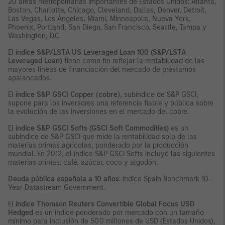
20 áreas metropolitanas importantes de Estados Unidos: Atlanta,
Boston, Charlotte, Chicago, Cleveland, Dallas, Denver, Detroit,
Las Vegas, Los Ángeles, Miami, Minneapolis, Nueva York,
Phoenix, Portland, San Diego, San Francisco, Seattle, Tampa y
Washington, D.C.
El
índice S&P/LSTA US Leveraged Loan 100 (S&P/LSTA
Leveraged Loan)
tiene como fin reflejar la rentabilidad de las
mayores líneas de financiación del mercado de préstamos
apalancados.
El
índice S&P GSCI Copper
(
cobre
), subíndice de S&P GSCI,
supone para los inversores una referencia fiable y pública sobre
la evolución de las inversiones en el mercado del cobre.
El
índice S&P GSCI Softs (GSCI Soft Commodities)
es un
subíndice de S&P GSCI que mide la rentabilidad solo de las
materias primas agrícolas, ponderado por la producción
mundial. En 2012, el índice S&P GSCI Softs incluyó las siguientes
materias primas: café, azúcar, coco y algodón.
Deuda pública española a 10 años
: índice Spain Benchmark 10-
Year Datastream Government.
El
índice Thomson Reuters Convertible Global Focus USD
Hedged
es un índice ponderado por mercado con un tamaño
mínimo para inclusión de 500 millones de USD (Estados Unidos),