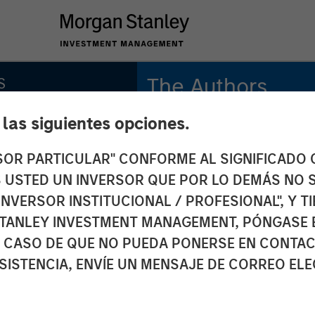
The Authors
S
e las siguientes opciones.
Bruno Paulson
Managing Director
RSOR PARTICULAR" CONFORME AL SIGNIFICADO Q
 de la
 ES USTED UN INVERSOR QUE POR LO DEMÁS NO S
Candida de Silva
cto
Managing Director
INVERSOR INSTITUCIONAL / PROFESIONAL", Y T
TANLEY INVESTMENT MANAGEMENT, PÓNGASE 
 CASO DE QUE NO PUEDA PONERSE EN CONTAC
SISTENCIA, ENVÍE UN MENSAJE DE CORREO EL