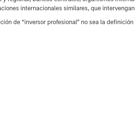
e febrero de sus herramientas de
izaciones internacionales similares, que intervenga
rativa que se ha ido construyendo a
ión de “inversor profesional” no sea la definición 
ría acelerar la disrupción en los
el software y los datos. Con los
4
s especulativos
sobre el futuro
ado una marcada rotación en los
rsores han buscado refugio en las
ías con un importante volumen de
o menor de obsolescencia
lamamiento a la cautela: aunque los
n estar bajo escrutinio, la
s más intensivos en capital y
s diferentes. Estas compañías