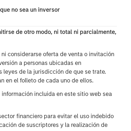
ARTÍCULOS RELACIONADOS
 que no sea un inversor
GLOBAL EQUITY OBSERVER
tirse de otro modo, ni total ni parcialmente,
Calidad "en oferta"
GLOBAL EQUITY OBSERVER
ni considerarse oferta de venta o invitación
Quality "on sale"
nversión a personas ubicadas en
s leyes de la jurisdicción de que se trate.
n en el folleto de cada uno de ellos.
GLOBAL EQUITY OBSERVER
Sector industrial: el caso de
nformación incluida en este sitio web sea
los servicios profesionales — y
por qué los temores sobre la
disrupción de la IA pasan por
ctor financiero para evitar el uso indebido
alto los matices
cación de suscriptores y la realización de