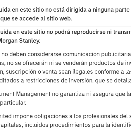
o, el mayor incremento mensual
da en este sitio no está dirigida a ninguna parte
muz canaliza en torno a una quinta
 que se accede al sitio web.
l, junto con flujos críticos de gas
da en este sitio no podrá reproducirse ni transmi
químicos y fertilizantes. La
 Morgan Stanley.
erada como el mayor shock de
s no deben considerarse comunicación publicitaria 
ás, no se ofrecerán ni se venderán productos de i
ta variable aumentó, y las
ón, suscripción o venta sean ilegales conforme a la
a menudo vinieron dictadas por las
itados a restricciones de inversión, que se detalla
procedentes de la Casa Blanca. A
e los índices sugieren una reacción
ment Management no garantiza ni asegura que la i
3
ento, con The Economist
articular.
nte una mala situación que podría
d impone obligaciones a los profesionales del se
tiendo de que los inversores en
pitales, incluidos procedimientos para la identifi
quedando “pillados por sorpresa”.