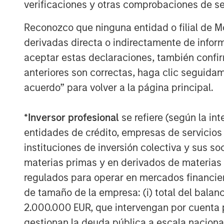
verificaciones y otras comprobaciones de se
Sin embargo, la crisis actual aún no
Reconozco que ninguna entidad o filial de 
preocupación por el crecimiento. El s
derivadas directa o indirectamente de infor
tenemos posiciones, fue el único que
aceptar estas declaraciones, también confi
marzo, con un alza del 12%, mientras
anteriores son correctas, haga clic seguidam
consumo estable y atención sanitari
acuerdo” para volver a la página principal.
respectivamente, obtuvieron una rentab
general como consecuencia de la crisi
*
Inversor profesional
se refiere (según la int
mercado en la inflación, la interrupci
entidades de crédito, empresas de servicios
menor probabilidad de recortes de tip
instituciones de inversión colectiva y sus 
momento de redactar este texto (10 d
materias primas y en derivados de materias 
recuperado la mayor parte de las pérd
regulados para operar en mercados financier
fuego, pero las perspectivas siguen s
de tamaño de la empresa: (i) total del balan
Menor apetito por los intangibles
2.000.000 EUR, que intervengan por cuenta p
El trimestre trajo consigo algo más qu
gestionan la deuda pública a escala naciona