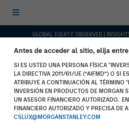
GLOBAL EQUITY OBSERVER
INSIGHT
Acusado
Antes de acceder al sitio, elija entr
SI ES USTED UNA PERSONA FÍSICA "INVE
encarecimiento
LA DIRECTIVA 2011/61/UE (“AIFMD”) O SI
energía, confli
ATRIBUYE A CONTINUACIÓN AL TÉRMINO "
INVERSIÓN EN PRODUCTOS DE MORGAN S
geopolítico y
UN ASESOR FINANCIERO AUTORIZADO. EN
FINANCIERO AUTORIZADO Y PRECISA DE A
narrativas
CSLUX@MORGANSTANLEY.COM