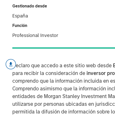
cambiantes
Gestionado desde
España
29 ABRIL 2026
Función
Professional Investor
El primer trimestre de 2026 comenzó e
mercados bursátiles globales en gener
Declaro que accedo a este sitio web desde
tras los ataques de Estados Unidos e I
para recibir la consideración de
inversor pr
febrero. A finales de marzo, el índic
comprendo que la información incluida en es
el mes, lo que lo situaba con un desc
Comprendo asimismo que la información incl
inversores están evaluando ahora las 
entidades de Morgan Stanley Investment Mana
energética grave, que podría dar lug
utilizarse por personas ubicadas en jurisdic
de inflación e incluso a un mayor ries
permitida la difusión de información sobre l