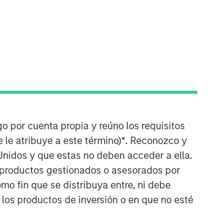
International Equity Team
The International Equity team follows a
go por cuenta propia y reúno los requisitos
disciplined investment process based
 le atribuye a este término)
*
. Reconozco y
on fundamental analysis and bottom-
Unidos y que estas no deben acceder a ella.
up stock selection. They believe that
s productos gestionados o asesorados por
the best route to attractive long-term
returns is through compounding and
o fin que se distribuya entre, ni debe
providing reduced downside
 los productos de inversión o en que no esté
participation.