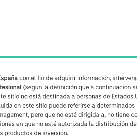
n terreno positivo para los
al, pero el sentimiento se invirtió
España
con el fin de adquirir información, interven
srael contra Irán a finales de
ofesional
(según la definición que a continuación se
e MSCI World había caído un 6,4% en
te sitio no está destinada a personas de Estados 
enso del 4% en el trimestre. Los
uida en este sitio puede referirse a determinado
repercusiones de una posible crisis
gement, pero que no está dirigida a, no tiene com
ar a un aumento de las expectativas
ciones en que no esté autorizada la distribución de
go de estanflación.
os productos de inversión.