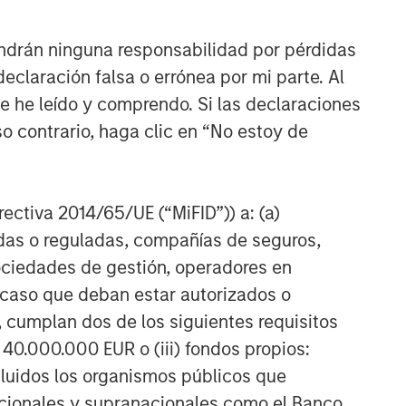
ndrán ninguna responsabilidad por pérdidas
claración falsa o errónea por mi parte. Al
ue he leído y comprendo. Si las declaraciones
o contrario, haga clic en “No estoy de
irectiva 2014/65/UE (“MiFID”)) a: (a)
adas o reguladas, compañías de seguros,
sociedades de gestión, operadores en
a caso que deban estar autorizados o
 cumplan dos de los siguientes requisitos
 40.000.000 EUR o (iii) fondos propios:
cluidos los organismos públicos que
nacionales y supranacionales como el Banco