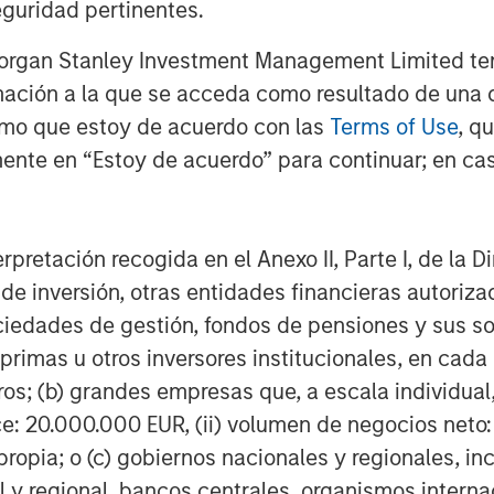
guridad pertinentes.
 se ha comportado como una típica
Morgan Stanley Investment Management Limited te
ector energético, en el que no
mación a la que se acceda como resultado de una de
 generó rentabilidades positivas en
rmo que estoy de acuerdo con las
Terms of Use
, q
 que los sectores defensivos, como
ente en “Estoy de acuerdo” para continuar; en cas
a, que cayeron un 9% y un 8%,
ilidad inferior a la del índice
s del petróleo y la atención del
erpretación recogida en el Anexo II, Parte I, de la D
ón de la cadena de suministro y la
 de inversión, otras entidades financieras autoriz
os de interés a corto plazo. En el
sociedades de gestión, fondos de pensiones y sus 
e abril), los mercados han
primas u otros inversores institucionales, en cad
idas de marzo gracias al alto el
os; (b) grandes empresas que, a escala individual,
iendo muy inciertas.
ce: 20.000.000 EUR, (ii) volumen de negocios neto:
ropia; o (c) gobiernos nacionales y regionales, in
e la guerra. El lanzamiento
l y regional, bancos centrales, organismos inter