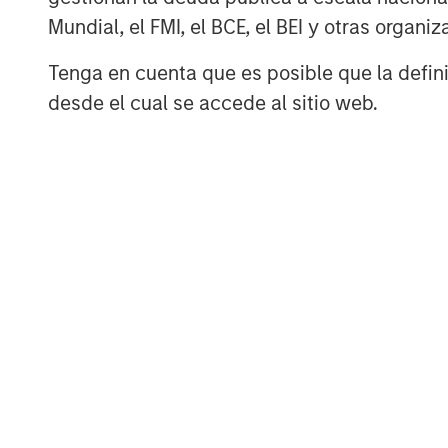
histórico de Anthropic a principios d
Mundial, el FMI, el BCE, el BEI y otras organ
productividad Claude reforzó una nar
Tenga en cuenta que es posible que la definic
lo largo de nueve meses: que la IA pod
desde el cual se accede al sitio web.
modelos de negocio relacionados con 
temores amplificados por comentario
del trabajo de oficina, hemos observ
mercados de renta variable. Los inve
5
acciones “HALO”
, es decir, compañ
activos físicos y un riesgo percibid
tecnológica.
En este sentido, queremos hacer un l
modelos de negocio intangibles pueda
reasignación de activos hacia sectore
cíclicos conlleva una serie de riesgo