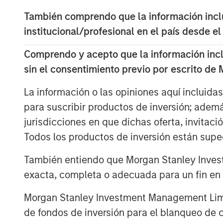
El crudo Brent subió un 63% en marz
También comprendo que la información inclui
1
jamás registrado
. El estrecho de Or
institucional/profesional en el país desde el
2
parte
del suministro de petróleo globa
Comprendo y acepto que la información inclui
natural licuado, helio, productos petro
sin el consentimiento previo por escrito de
disrupción está ampliamente consid
oferta desde la década de 1970.
La información o las opiniones aquí incluida
para suscribir productos de inversión; adem
La volatilidad de los mercados de ren
jurisdicciones en que dichas oferta, invitaci
fluctuaciones diarias de los índices 
Todos los productos de inversión están suped
noticias de escalada o desescalada 
pesar de ello, los niveles generales d
También entiendo que Morgan Stanley Invest
bastante complaciente hasta el mom
exacta, completa o adecuada para un fin en p
señalando un “optimismo asombroso a
Morgan Stanley Investment Management Limite
empeorar considerablemente” y advir
de fondos de inversión para el blanqueo de ca
renta variable serán quienes acaben 