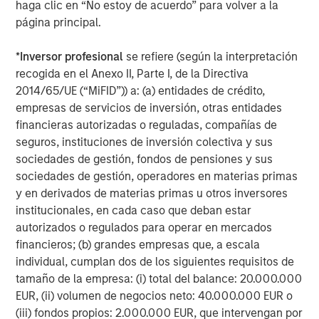
ascensores. Mantenemos posición en Otis, donde estos
haga clic en “No estoy de acuerdo” para volver a la
contratos —que representan aproximadamente la mitad
página principal.
de los ingresos del grupo— generan el 75 % de los
beneficios del grupo; el tipo de mercados de posventa
*
Inversor profesional
se refiere (según la interpretación
sólidos que preferimos. Su resiliencia quedó demostrada
recogida en el Anexo II, Parte I, de la Directiva
durante la COVID-19, cuando los ascensores quedaron
2014/65/UE (“MiFID”)) a: (a) entidades de crédito,
inactivos durante los confinamientos. Los ingresos
empresas de servicios de inversión, otras entidades
orgánicos de Otis solo cayeron un 2%, los ingresos por
financieras autorizadas o reguladas, compañías de
mantenimiento solo cedieron un 1% y los beneficios
seguros, instituciones de inversión colectiva y sus
2
aumentaron alrededor de un 2%
.
sociedades de gestión, fondos de pensiones y sus
sociedades de gestión, operadores en materias primas
No hacemos un llamamiento hacia el sector en general
y en derivados de materias primas u otros inversores
Dada la sensibilidad del sector a mercados débiles,
institucionales, en cada caso que deban estar
creemos que conviene buscar aquellas subindustrias o
autorizados o regulados para operar en mercados
nichos que combinen resiliencia con oportunidades de
financieros; (b) grandes empresas que, a escala
crecimiento estructural a largo plazo A escala de
individual, cumplan dos de los siguientes requisitos de
empresa, buscamos previsibilidad y durabilidad, y nos
tamaño de la empresa: (i) total del balance: 20.000.000
decantamos por negocios con mercados posventa
EUR, (ii) volumen de negocios neto: 40.000.000 EUR o
sólidos o ingresos recurrentes, como contratos de
(iii) fondos propios: 2.000.000 EUR, que intervengan por