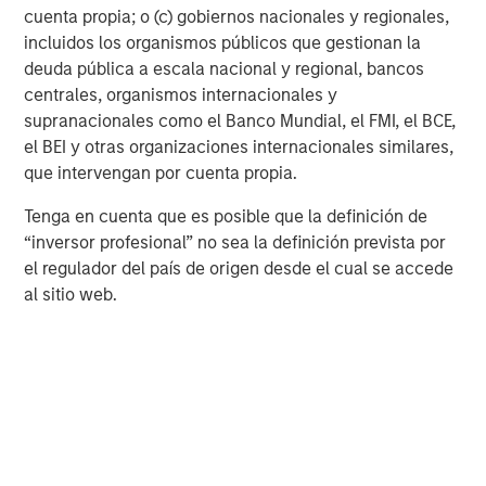
servicio o suscripciones de datos. Evaluamos la calidad
cuenta propia; o (c) gobiernos nacionales y regionales,
de las rentabilidades, la sostenibilidad de las ventajas
incluidos los organismos públicos que gestionan la
competitivas, la disciplina y la eficacia de la dirección,
deuda pública a escala nacional y regional, bancos
tanto a escala operativa como en la asignación de
centrales, organismos internacionales y
capital, y valoramos los riesgos a la baja.
supranacionales como el Banco Mundial, el FMI, el BCE,
el BEI y otras organizaciones internacionales similares,
Esto nos lleva naturalmente a la cuestión central que
que intervengan por cuenta propia.
preocupa a los mercados desde el tercer trimestre de
2025: la disrupción provocada por la IA avanzada.
Tenga en cuenta que es posible que la definición de
“inversor profesional” no sea la definición prevista por
¿Están los datos listos para recoger beneficios?
el regulador del país de origen desde el cual se accede
Durante los últimos meses, los inversores han debatido si
al sitio web.
la IA avanzada, incluidos los modelos generativos y
agénticos, ocasionará una disrupción en el ámbito del
software y otros negocios centrados en los datos. La
reacción ha sido contundente y tajante: las empresas con
una exposición percibida a los datos han sufrido fuertes
caídas, independientemente de su modelo de negocio, su
tipo de datos, factores económicos o su nivel de
integración en el ecosistema. El enfoque generalizado del