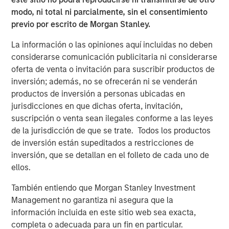
subsectores o nichos que ofrezcan tanto
modo, ni total ni parcialmente, sin el consentimiento
resiliencia como oportunidades de
crecimiento estructural a largo plazo.
previo por escrito de Morgan Stanley.
La información o las opiniones aquí incluidas no deben
Las apariencias engañan
considerarse comunicación publicitaria ni considerarse
oferta de venta o invitación para suscribir productos de
La palabra “industrial” evoca imágenes de fábricas,
inversión; además, no se ofrecerán ni se venderán
chimeneas y cadenas de montaje. De hecho, los bienes
productos de inversión a personas ubicadas en
de capital representan más del 70% de la capitalización
jurisdicciones en que dichas oferta, invitación,
bursátil del sector. Sin embargo, nuestras posiciones en
suscripción o venta sean ilegales conforme a las leyes
el sector industrial tienden a desafiar ese estereotipo,
de la jurisdicción de que se trate. Todos los productos
con un fuerte sesgo hacia los servicios profesionales de
de inversión están supeditados a restricciones de
bajo capital. Por ejemplo, además de RELX y Experian,
inversión, que se detallan en el folleto de cada uno de
que se analizan con más detalle a continuación,
ellos.
Broadridge Financial Solutions proporciona
comunicaciones y tecnología para inversores a bancos —
También entiendo que Morgan Stanley Investment
se trata de una empresa que podría decirse que encaja
Management no garantiza ni asegura que la
mejor en el sector financiero—, mientras que ADP es un
información incluida en este sitio web sea exacta,
proveedor líder de servicios de nóminas y software de
completa o adecuada para un fin en particular.