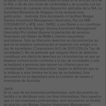
acuerdo con las condiciones especificadas en el artículo 305 de
la SFA, o (iii) de otro modo de conformidad y de acuerdo con las
condiciones de cualquier otra disposición aplicable de la SFA. La
Autoridad Monetaria de Singapur no ha revisado esta
publicación. Australia: Este documento lo facilitan Morgan
Stanley Investment Management (Australia), Pty Ltd ABN
22122040037 y AFSL núm. 314182, y sus filiales y no constituye
oferta de derechos. Morgan Stanley Investment Management
(Australia) Pty Limited dispone la prestación de servicios
financieros por filiales de MSIM a clientes mayoristas
australianos. Solo se ofrecerán derechos en circunstancias en
que no se requiera comunicación al respecto con arreglo a la
Ley de sociedades ('Corporations Act') de 2001 (Cth) (la "Ley de
sociedades"). No se pretende que ninguna oferta de derechos
constituya una oferta de derechos en circunstancias en que se
requiera comunicación conforme a la Ley de sociedades y solo
se realizará a personas que reúnan los criterios para ser
consideradas "clientes mayoristas" (según la definición que se
le atribuye a este término en la Ley de sociedades). Este
documento no se depositará ante la Comisión de valores e
inversiones de Australia.
Japón
En el caso de los inversores profesionales, este documento se
facilita o se distribuye solo con fines informativos. Para aquellos
que no son inversores profesionales, este documento se facilita
en relación con Morgan Stanley Investment Management