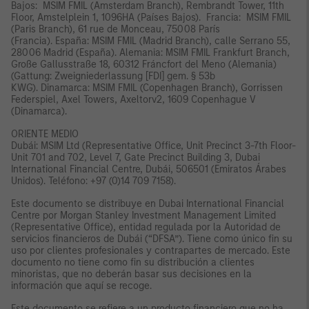
Bajos: MSIM FMIL (Amsterdam Branch), Rembrandt Tower, 11th
Floor, Amstelplein 1, 1096HA (Países Bajos). Francia: MSIM FMIL
(Paris Branch), 61 rue de Monceau, 75008 París
(Francia). España: MSIM FMIL (Madrid Branch), calle Serrano 55,
28006 Madrid (España). Alemania: MSIM FMIL Frankfurt Branch,
Große Gallusstraße 18, 60312 Fráncfort del Meno (Alemania)
(Gattung: Zweigniederlassung [FDI] gem. § 53b
KWG). Dinamarca: MSIM FMIL (Copenhagen Branch), Gorrissen
Federspiel, Axel Towers, Axeltorv2, 1609 Copenhague V
(Dinamarca).
ORIENTE MEDIO
Dubái: MSIM Ltd (Representative Office, Unit Precinct 3-7th Floor-
Unit 701 and 702, Level 7, Gate Precinct Building 3, Dubai
International Financial Centre, Dubái, 506501 (Emiratos Árabes
Unidos). Teléfono: +97 (0)14 709 7158).
Este documento se distribuye en Dubai International Financial
Centre por Morgan Stanley Investment Management Limited
(Representative Office), entidad regulada por la Autoridad de
servicios financieros de Dubái (“DFSA”). Tiene como único fin su
uso por clientes profesionales y contrapartes de mercado. Este
documento no tiene como fin su distribución a clientes
minoristas, que no deberán basar sus decisiones en la
información que aquí se recoge.
Este documento se refiere a un producto financiero que no ha