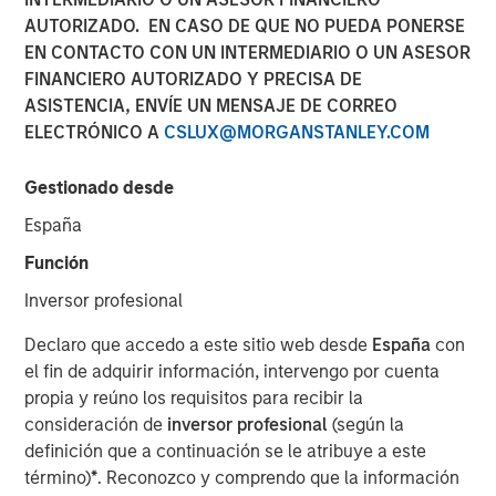
AUTORIZADO. EN CASO DE QUE NO PUEDA PONERSE
profesionales — y por qué
EN CONTACTO CON UN INTERMEDIARIO O UN ASESOR
los temores sobre la
FINANCIERO AUTORIZADO Y PRECISA DE
disrupción de la IA pasan
ASISTENCIA, ENVÍE UN MENSAJE DE CORREO
ELECTRÓNICO A
CSLUX@MORGANSTANLEY.COM
por alto los matices
Gestionado desde
15 DICIEMBRE 2025
España
Función
Inversor profesional
The Authors
Declaro que accedo a este sitio web desde
España
con
el fin de adquirir información, intervengo por cuenta
Bruno Paulson
propia y reúno los requisitos para recibir la
Managing Director
consideración de
inversor profesional
(según la
definición que a continuación se le atribuye a este
Richard Perrott
término)
*
. Reconozco y comprendo que la información
Managing Director