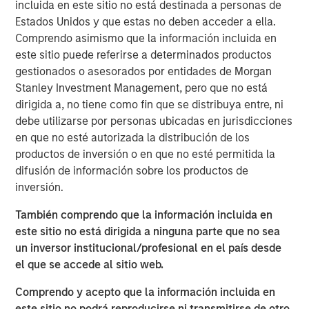
incluida en este sitio no está destinada a personas de
Estados Unidos y que estas no deben acceder a ella.
Comprendo asimismo que la información incluida en
este sitio puede referirse a determinados productos
La carrera mundial por la inversión en inteligencia
gestionados o asesorados por entidades de Morgan
artificial (IA) no da señales de ralentizarse; al tiempo, el
Stanley Investment Management, pero que no está
mercado ha tildado a una serie de sectores de
dirigida a, no tiene como fin que se distribuya entre, ni
“perdedores” de la IA avanzada, aparentemente por su
debe utilizarse por personas ubicadas en jurisdicciones
gran dependencia de los datos, que podrían convertirse
en que no esté autorizada la distribución de los
en productos básicos. Sin embargo, al examinar más de
productos de inversión o en que no esté permitida la
cerca los nichos de alta calidad del concurrido sector
difusión de información sobre los productos de
1
industrial,
y en particular nuestras posiciones en
inversión.
servicios profesionales, nuestro análisis sugiere que
También comprendo que la información incluida en
estas empresas tan diferentes deberían seguir teniendo
este sitio no está dirigida a ninguna parte que no sea
altas barreras de entrada y, en muchos casos, ya han
un inversor institucional/profesional en el país desde
aprovechado las oportunidades que ofrece la IA
el que se accede al sitio web.
avanzada.
Comprendo y acepto que la información incluida en
Creemos que vale la pena buscar aquellos
este sitio no podrá reproducirse ni transmitirse de otro