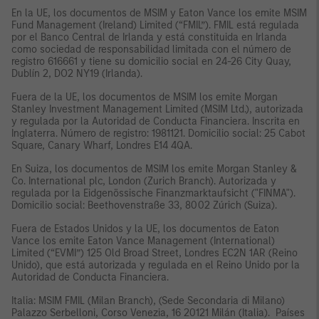
En la UE, los documentos de MSIM y Eaton Vance los emite MSIM
Fund Management (Ireland) Limited (“FMIL”). FMIL está regulada
por el Banco Central de Irlanda y está constituida en Irlanda
como sociedad de responsabilidad limitada con el número de
registro 616661 y tiene su domicilio social en 24-26 City Quay,
Dublín 2, DO2 NY19 (Irlanda).
Fuera de la UE, los documentos de MSIM los emite Morgan
Stanley Investment Management Limited (MSIM Ltd.), autorizada
y regulada por la Autoridad de Conducta Financiera. Inscrita en
Inglaterra. Número de registro: 1981121. Domicilio social: 25 Cabot
Square, Canary Wharf, Londres E14 4QA.
En Suiza, los documentos de MSIM los emite Morgan Stanley &
Co. International plc, London (Zurich Branch). Autorizada y
regulada por la Eidgenössische Finanzmarktaufsicht ("FINMA").
Domicilio social: Beethovenstraße 33, 8002 Zúrich (Suiza).
Fuera de Estados Unidos y la UE, los documentos de Eaton
Vance los emite Eaton Vance Management (International)
Limited (“EVMI”) 125 Old Broad Street, Londres EC2N 1AR (Reino
Unido), que está autorizada y regulada en el Reino Unido por la
Autoridad de Conducta Financiera.
Italia: MSIM FMIL (Milan Branch), (Sede Secondaria di Milano)
Palazzo Serbelloni, Corso Venezia, 16 20121 Milán (Italia). Países