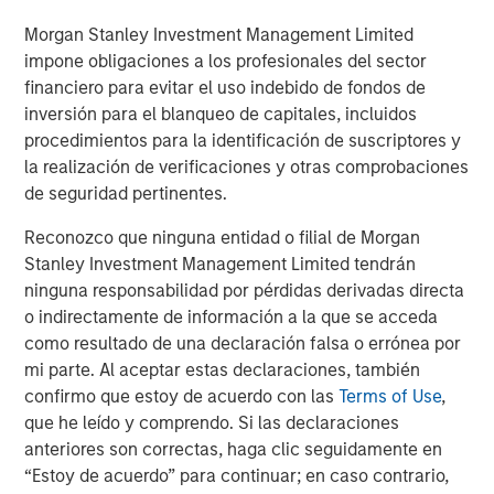
recursos humanos. Se especializa en soluciones de
nóminas, gestión del talento y cumplimiento normativo, lo
Morgan Stanley Investment Management Limited
que la convierte, en la práctica, en una empresa
impone obligaciones a los profesionales del sector
tecnológica. Hace poco también suscribimos una
financiero para evitar el uso indebido de fondos de
posición en Uber —curiosamente, incluida en la sección
inversión para el blanqueo de capitales, incluidos
de transporte del sector industrial—, pues la plataforma
procedimientos para la identificación de suscriptores y
de transporte compartido muestra mayores márgenes y
la realización de verificaciones y otras comprobaciones
rentabilidades del capital al tiempo que sigue ganando
de seguridad pertinentes.
escala.
Reconozco que ninguna entidad o filial de Morgan
Esto no quiere decir que no existan compañías de alta
Stanley Investment Management Limited tendrán
calidad entre las empresas de bienes de capital. Por
ninguna responsabilidad por pérdidas derivadas directa
ejemplo, consideramos que el sector de los ascensores
o indirectamente de información a la que se acceda
es estructuralmente atractivo, pues se ve respaldado por
como resultado de una declaración falsa o errónea por
factores favorables a largo plazo, como la urbanización y
mi parte. Al aceptar estas declaraciones, también
el envejecimiento de la población. Es fundamental
confirmo que estoy de acuerdo con las
Terms of Use
,
señalar que la mayor parte de los beneficios provienen
que he leído y comprendo. Si las declaraciones
de los contratos de mantenimiento, de alto margen, sobre
anteriores son correctas, haga clic seguidamente en
la base instalada, más que de la instalación de
“Estoy de acuerdo” para continuar; en caso contrario,