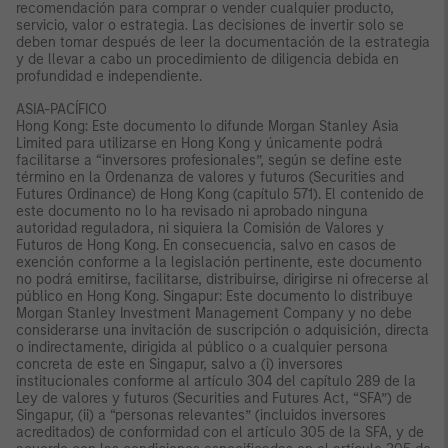
recomendación para comprar o vender cualquier producto,
servicio, valor o estrategia. Las decisiones de invertir solo se
deben tomar después de leer la documentación de la estrategia
y de llevar a cabo un procedimiento de diligencia debida en
profundidad e independiente.
ASIA-PACÍFICO
Hong Kong: Este documento lo difunde Morgan Stanley Asia
Limited para utilizarse en Hong Kong y únicamente podrá
facilitarse a “inversores profesionales”, según se define este
término en la Ordenanza de valores y futuros (Securities and
Futures Ordinance) de Hong Kong (capítulo 571). El contenido de
este documento no lo ha revisado ni aprobado ninguna
autoridad reguladora, ni siquiera la Comisión de Valores y
Futuros de Hong Kong. En consecuencia, salvo en casos de
exención conforme a la legislación pertinente, este documento
no podrá emitirse, facilitarse, distribuirse, dirigirse ni ofrecerse al
público en Hong Kong. Singapur: Este documento lo distribuye
Morgan Stanley Investment Management Company y no debe
considerarse una invitación de suscripción o adquisición, directa
o indirectamente, dirigida al público o a cualquier persona
concreta de este en Singapur, salvo a (i) inversores
institucionales conforme al artículo 304 del capítulo 289 de la
Ley de valores y futuros (Securities and Futures Act, “SFA”) de
Singapur, (ii) a “personas relevantes” (incluidos inversores
acreditados) de conformidad con el artículo 305 de la SFA, y de