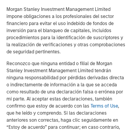
L&Q will continue to provide freeholder services to PRS
homes leased within its buildings.
Morgan Stanley Investment Management Limited
impone obligaciones a los profesionales del sector
MSREI and Ridgeback were advised by Savills, Clifford
financiero para evitar el uso indebido de fondos de
Chance and Gowling. L&Q were advised by BNP Paribas,
inversión para el blanqueo de capitales, incluidos
BDO, Pinsent Mason, Knights and Winckworth Sherwood.
procedimientos para la identificación de suscriptores y
la realización de verificaciones y otras comprobaciones
About Morgan Stanley Real Estate Investing
de seguridad pertinentes.
Morgan Stanley Real Estate Investing is the global private
real estate investment management business of Morgan
Reconozco que ninguna entidad o filial de Morgan
Stanley. One of the most active property investors in the
Stanley Investment Management Limited tendrán
world for over three decades, MSREI employs a patient,
ninguna responsabilidad por pérdidas derivadas directa
disciplined approach through global value-add /
o indirectamente de información a la que se acceda
opportunistic and regional core / core-plus real estate
como resultado de una declaración falsa o errónea por
investment strategies. With 17 offices throughout the U.S.,
mi parte. Al aceptar estas declaraciones, también
Europe and Asia, regional teams of dedicated real estate
confirmo que estoy de acuerdo con las
Terms of Use
,
professionals combine a unique global perspective with
que he leído y comprendo. Si las declaraciones
local presence and significant transaction execution
anteriores son correctas, haga clic seguidamente en
expertise. MSREI currently manages $58 billion of gross
“Estoy de acuerdo” para continuar; en caso contrario,
real estate assets worldwide on behalf of its clients.