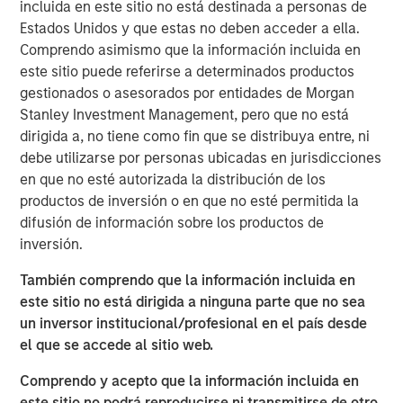
supported by strong underlying rental demand and
incluida en este sitio no está destinada a personas de
favourable long-term market fundamentals.
Estados Unidos y que estas no deben acceder a ella.
Comprendo asimismo que la información incluida en
Commenting on the transaction,
Shamik Narotam,
este sitio puede referirse a determinados productos
Managing Director at Morgan Stanley Real Estate
gestionados o asesorados por entidades de Morgan
Investing,
said: “We are pleased to acquire Metra Living, a
Stanley Investment Management, pero que no está
high-quality, scaled platform in one of Europe’s most
dirigida a, no tiene como fin que se distribuya entre, ni
supply-constrained residential markets. This investment
debe utilizarse por personas ubicadas en jurisdicciones
reflects our conviction in the long-term growth of the UK
en que no esté autorizada la distribución de los
private rented sector, supported by structural demand for
productos de inversión o en que no esté permitida la
professionally managed rental housing. We look forward
difusión de información sobre los productos de
to building on the platform’s strong foundation and
inversión.
continuing to deliver high-quality homes and services to
residents.”
También comprendo que la información incluida en
este sitio no está dirigida a ninguna parte que no sea
George Bossom, Partner at Ridgeback,
said: “We are
un inversor institucional/profesional en el país desde
delighted to complete this acquisition with MSREI. This
el que se accede al sitio web.
investment further reinforces our conviction in the UK
PRS sector, where strong structural demand and a
Comprendo y acepto que la información incluida en
continued shortage of high-quality rental housing support
este sitio no podrá reproducirse ni transmitirse de otro