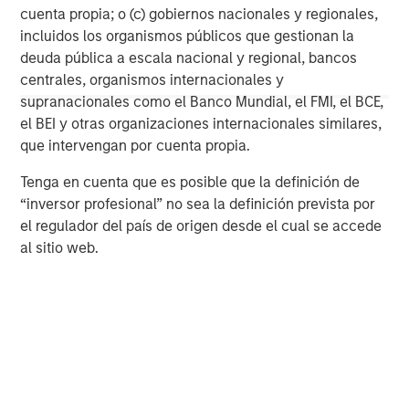
management services. With offices in 42 countries, the
cuenta propia; o (c) gobiernos nacionales y regionales,
Firm’s employees serve clients worldwide including
incluidos los organismos públicos que gestionan la
corporations, governments, institutions and individuals.
deuda pública a escala nacional y regional, bancos
For further information about Morgan Stanley, please visit
centrales, organismos internacionales y
www.morganstanley.com
.
supranacionales como el Banco Mundial, el FMI, el BCE,
el BEI y otras organizaciones internacionales similares,
que intervengan por cuenta propia.
About Ridgeback Group
Tenga en cuenta que es posible que la definición de
Ridgeback is a UK focussed fully integrated real estate
“inversor profesional” no sea la definición prevista por
investor, developer and operator with over £2.6bn of
el regulador del país de origen desde el cual se accede
assets under management.
al sitio web.
About L&Q
L&Q is one of the UK’s leading housing associations and
residential developers, housing around 250,000 people in
more than 105,000 homes, primarily across Greater
London and Greater Manchester. Social purpose is central
to everything we do, and as a not-for-profit organisation,
all the surplus we make is reinvested into helping house