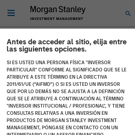
Antes de acceder al sitio, elija entre
NEWSROOM
las siguientes opciones.
MSREI Acquires Metra
SI ES USTED UNA PERSONA FÍSICA "INVERSOR
Living from LQ in
PARTICULAR" CONFORME AL SIGNIFICADO QUE SE LE
ATRIBUYE A ESTE TÉRMINO EN LA DIRECTIVA
Partnership with Ridgeback
2011/61/UE (“AIFMD”) O SI ES USTED UN INVERSOR
QUE POR LO DEMÁS NO SE AJUSTA A LA DEFINICIÓN
Group for 1.045 Billion
QUE SE LE ATRIBUYE A CONTINUACIÓN AL TÉRMINO
"INVERSOR INSTITUCIONAL / PROFESIONAL", Y TIENE
CONSULTAS RELATIVAS A UNA INVERSIÓN EN
16 JUNIO 2026
PRODUCTOS DE MORGAN STANLEY INVESTMENT
MANAGEMENT, PÓNGASE EN CONTACTO CON UN
INTERMEDIARIO O UN ASESOR FINANCIERO