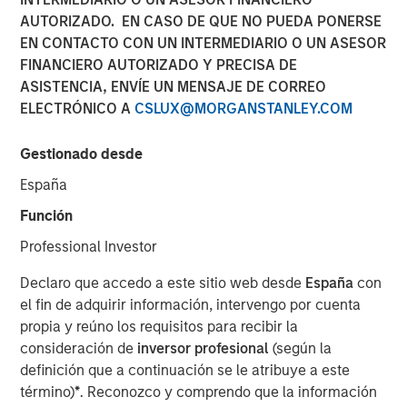
AUTORIZADO. EN CASO DE QUE NO PUEDA PONERSE
EN CONTACTO CON UN INTERMEDIARIO O UN ASESOR
LONDON
– Morgan Stanley Investment Management,
FINANCIERO AUTORIZADO Y PRECISA DE
through investment funds managed by Morgan Stanley
ASISTENCIA, ENVÍE UN MENSAJE DE CORREO
Real Estate Investing (MSREI), alongside Ridgeback Group
ELECTRÓNICO A
CSLUX@MORGANSTANLEY.COM
(Ridgeback), announced today the acquisition of the
Private Rented Sector (PRS) business of London &
Gestionado desde
Quadrant Housing Trust (L&Q), which trades as Metra
España
Living, for a total enterprise value of £1.045 billion.
Función
The transaction includes a portfolio of approximately
3,200 homes across Greater London, as well as its fully
Professional Investor
integrated operating platform, team and £300 million of
Declaro que accedo a este sitio web desde
España
con
external debt facilities.
el fin de adquirir información, intervengo por cuenta
Established in 2015, Metra Living has developed into a
propia y reúno los requisitos para recibir la
scaled, institutionally managed PRS platform focused on
consideración de
inversor profesional
(según la
delivering high-quality rental housing. The portfolio is
definición que a continuación se le atribuye a este
concentrated in supply-constrained London submarkets,
término)
*
. Reconozco y comprendo que la información