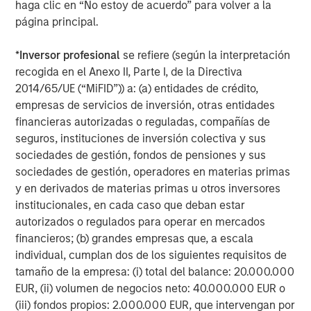
haga clic en “No estoy de acuerdo” para volver a la
página principal.
About Morgan Stanley Investment Management
Morgan Stanley Investment Management, together with
*
Inversor profesional
se refiere (según la interpretación
its investment advisory affiliates, has more than 1,300
recogida en el Anexo II, Parte I, de la Directiva
investment professionals around the world and $1.9
2014/65/UE (“MiFID”)) a: (a) entidades de crédito,
trillion in assets under management or supervision as of
empresas de servicios de inversión, otras entidades
March 31, 2026. Morgan Stanley Investment Management
financieras autorizadas o reguladas, compañías de
strives to provide outstanding long-term investment
seguros, instituciones de inversión colectiva y sus
performance, service, and a comprehensive suite of
sociedades de gestión, fondos de pensiones y sus
investment management solutions to a diverse client
sociedades de gestión, operadores en materias primas
base, which includes governments, institutions,
y en derivados de materias primas u otros inversores
corporations and individuals worldwide. For further
institucionales, en cada caso que deban estar
information about Morgan Stanley Investment
autorizados o regulados para operar en mercados
Management, please visit
www.morganstanley.com/im
.
financieros; (b) grandes empresas que, a escala
About Morgan Stanley
individual, cumplan dos de los siguientes requisitos de
Morgan Stanley (NYSE: MS) is a leading global financial
tamaño de la empresa: (i) total del balance: 20.000.000
services firm providing a wide range of investment
EUR, (ii) volumen de negocios neto: 40.000.000 EUR o
banking, securities, wealth management and investment
(iii) fondos propios: 2.000.000 EUR, que intervengan por