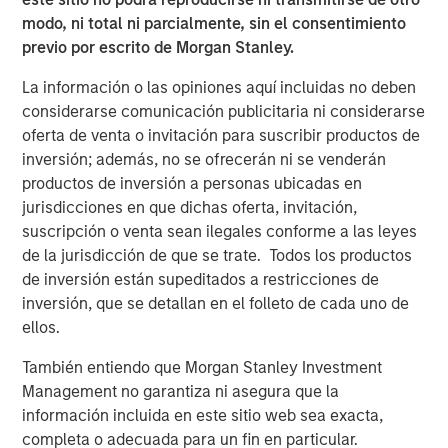
attractive long-term fundamentals.”
modo, ni total ni parcialmente, sin el consentimiento
previo por escrito de Morgan Stanley.
Fiona Fletcher-Smith, Group Chief Executive at L&Q
said
, “The sale of Metra Living is a key milestone in
La información o las opiniones aquí incluidas no deben
delivering our long-term strategy, and we’re extremely
considerarse comunicación publicitaria ni considerarse
pleased to have reached this agreement with MSREI.
oferta de venta o invitación para suscribir productos de
We’re proud to have grown a successful PRS business
inversión; además, no se ofrecerán ni se venderán
since 2015, but we have a clear strategy to simplify our
productos de inversión a personas ubicadas en
business and focus on our core purpose as a social
jurisdicciones en que dichas oferta, invitación,
housing provider. This sale further strengthens our
suscripción o venta sean ilegales conforme a las leyes
financial resilience, supporting our long-term drive to
de la jurisdicción de que se trate. Todos los productos
invest in new and existing homes across Greater London
de inversión están supeditados a restricciones de
and Greater Manchester.”
inversión, que se detallan en el folleto de cada uno de
ellos.
The acquisition is consistent with MSREI’s strategy of
investing in high-quality residential platforms in leading
También entiendo que Morgan Stanley Investment
urban markets, where strong demand dynamics and
Management no garantiza ni asegura que la
limited supply support long-term income growth.
información incluida en este sitio web sea exacta,
completa o adecuada para un fin en particular.