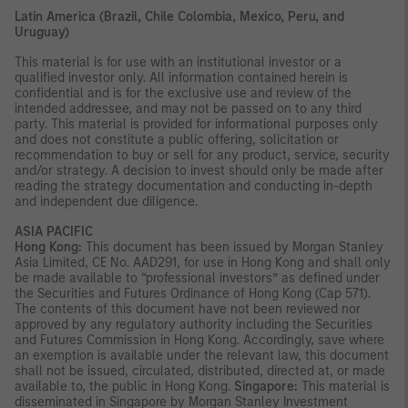
Latin America (Brazil, Chile Colombia, Mexico, Peru, and
Uruguay)
This material is for use with an institutional investor or a
qualified investor only. All information contained herein is
confidential and is for the exclusive use and review of the
intended addressee, and may not be passed on to any third
party. This material is provided for informational purposes only
and does not constitute a public offering, solicitation or
recommendation to buy or sell for any product, service, security
and/or strategy. A decision to invest should only be made after
reading the strategy documentation and conducting in-depth
and independent due diligence.
ASIA PACIFIC
Hong Kong:
This document has been issued by Morgan Stanley
Asia Limited, CE No. AAD291, for use in Hong Kong and shall only
be made available to “professional investors” as defined under
the Securities and Futures Ordinance of Hong Kong (Cap 571).
The contents of this document have not been reviewed nor
approved by any regulatory authority including the Securities
and Futures Commission in Hong Kong. Accordingly, save where
an exemption is available under the relevant law, this document
shall not be issued, circulated, distributed, directed at, or made
available to, the public in Hong Kong.
Singapore:
This material is
disseminated in Singapore by Morgan Stanley Investment