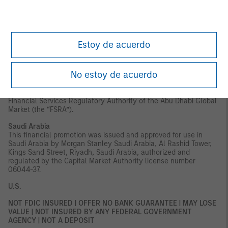
Authority, the Financial Services Regulatory Authority or any
other relevant licensing authority or government agency in the
UAE. The content of this report has not been approved by or filed
with the UAE Central Bank, the Dubai Financial Services
Authority, the UAE Securities and Commodities Authority or the
Estoy de acuerdo
Financial Services Regulatory Authority.
Abu Dhabi Global Market ("ADGM"):
This material is sent strictly
No estoy de acuerdo
within the context of, and constitutes, an Exempt
Communication. This material relates to the strategy which is
not subject to any form of regulation or approval by the
Financial Services Regulatory Authority of the Abu Dhabi Global
Market (the “FSRA”).
Saudi Arabia
This financial promotion was issued and approved for use in
Saudi Arabia by Morgan Stanley Saudi Arabia, Al Rashid Tower,
Kings Sand Street, Riyadh, Saudi Arabia, authorized and
regulated by the Capital Market Authority license number
06044-37.
U.S.
NOT FDIC INSURED | OFFER NO BANK GUARANTEE | MAY LOSE
VALUE | NOT INSURED BY ANY FEDERAL GOVERNMENT
AGENCY | NOT A DEPOSIT