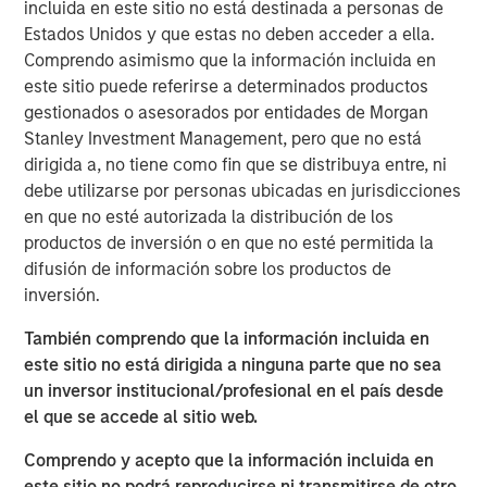
generates headlines outside institutional circles, it can
incluida en este sitio no está destinada a personas de
have meaningful implications for portfolio positioning,
Estados Unidos y que estas no deben acceder a ella.
passive fund flows and investor rebalancing. This year's
Comprendo asimismo que la información incluida en
changes are particularly noteworthy across several
este sitio puede referirse a determinados productos
equity segments.
gestionados o asesorados por entidades de Morgan
Stanley Investment Management, pero que no está
While the changes to Russell Indexes will not take effect
dirigida a, no tiene como fin que se distribuya entre, ni
until June 26, 2026, FTSE Russell has released
debe utilizarse por personas ubicadas en jurisdicciones
preliminary data that allows us to estimate their
en que no esté autorizada la distribución de los
magnitude. The process systematically evolves the
productos de inversión o en que no esté permitida la
indexes—against which trillions of dollars are managed—
difusión de información sobre los productos de
to better reflect the investment universe. It involves
inversión.
redistributing companies by both market capitalization
and style (growth versus value), as highlighted below.
También comprendo que la información incluida en
este sitio no está dirigida a ninguna parte que no sea
Market Capitalization Reset
un inversor institucional/profesional en el país desde
FTSE Russell is well known for its market capitalization
el que se accede al sitio web.
indexes, which serve as benchmarks for large-cap, mid-
cap, small-cap, and micro-cap strategies and portfolios.
Comprendo y acepto que la información incluida en
With the Russell 3000 Index up 29% over the 12 months
este sitio no podrá reproducirse ni transmitirse de otro