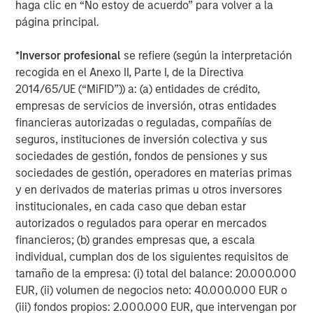
Microsoft, Amazon, Alphabet, Meta, NVIDIA and Tesla) are
haga clic en “No estoy de acuerdo” para volver a la
increasingly difficult to characterize as purely growth-
página principal.
oriented investments.
*
Inversor profesional
se refiere (según la interpretación
The June 2025 reconstitution began this trend, as
recogida en el Anexo II, Parte I, de la Directiva
minority portions of Amazon.com, Meta Platforms, and
2014/65/UE (“MiFID”)) a: (a) entidades de crédito,
Alphabet were added to the Russell 1000 Value Index.
empresas de servicios de inversión, otras entidades
This year, however, that trend has accelerated, with the
financieras autorizadas o reguladas, compañías de
Russell 1000 Value Index now holding meaningful
seguros, instituciones de inversión colectiva y sus
weights in traditionally prominent “growth stocks.”
sociedades de gestión, fondos de pensiones y sus
Investors allocating separately to growth and value
sociedades de gestión, operadores en materias primas
strategies may find that they own many of the same
y en derivados de materias primas u otros inversores
companies across both exposures.
institucionales, en cada caso que deban estar
autorizados o regulados para operar en mercados
Microsoft and Apple have shifted from exclusively Growth
financieros; (b) grandes empresas que, a escala
Index constituents to top-six holdings in both Growth and
individual, cumplan dos de los siguientes requisitos de
Value indexes, while Amazon is expected to be the
tamaño de la empresa: (i) total del balance: 20.000.000
largest holding in the Russell 1000 Value Index after
EUR, (ii) volumen de negocios neto: 40.000.000 EUR o
previously being almost exclusively in Growth. By
(iii) fondos propios: 2.000.000 EUR, que intervengan por
contrast, Alphabet is expected to move from a small