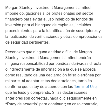
valuations and delivered higher revenue and earnings
Morgan Stanley Investment Management Limited
growth, while value stocks have been viewed as more
impone obligaciones a los profesionales del sector
mature businesses trading at lower valuation multiples.
financiero para evitar el uso indebido de fondos de
This year’s reconstitution highlights that many of the
inversión para el blanqueo de capitales, incluidos
market's largest companies now exhibit characteristics of
procedimientos para la identificación de suscriptores y
both styles, while others are seeing their business
la realización de verificaciones y otras comprobaciones
prospects and valuations reshaped by the artificial
de seguridad pertinentes.
intelligence buildout. Many investors continue to view
Reconozco que ninguna entidad o filial de Morgan
mega-cap technology companies as purely growth
Stanley Investment Management Limited tendrán
exposures. Yet many of these firms now pay dividends
ninguna responsabilidad por pérdidas derivadas directa
and no longer trade at stretched valuations. Meanwhile,
o indirectamente de información a la que se acceda
some previously cyclical, low-valuation companies are
como resultado de una declaración falsa o errónea por
experiencing rapid growth driven by AI infrastructure
mi parte. Al aceptar estas declaraciones, también
buildout.
confirmo que estoy de acuerdo con las
Terms of Use
,
The Magnificent Seven: No Longer Pure Growth
que he leído y comprendo. Si las declaraciones
Perhaps the most significant takeaway from this year's
anteriores son correctas, haga clic seguidamente en
reconstitution is that the Magnificent Seven (Apple,
“Estoy de acuerdo” para continuar; en caso contrario,