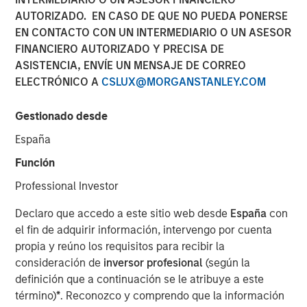
Reconstitution Means for
AUTORIZADO. EN CASO DE QUE NO PUEDA PONERSE
EN CONTACTO CON UN INTERMEDIARIO O UN ASESOR
Investors
FINANCIERO AUTORIZADO Y PRECISA DE
ASISTENCIA, ENVÍE UN MENSAJE DE CORREO
ELECTRÓNICO A
CSLUX@MORGANSTANLEY.COM
15 JUNIO 2026
Gestionado desde
España
The Author
Función
Chris Morahan, CFA
Professional Investor
Managing Director
Declaro que accedo a este sitio web desde
España
con
el fin de adquirir información, intervengo por cuenta
propia y reúno los requisitos para recibir la
consideración de
inversor profesional
(según la
Each June, the Russell Index Reconstitution quietly
definición que a continuación se le atribuye a este
reshapes the U.S. equity landscape. While it rarely
término)
*
. Reconozco y comprendo que la información