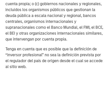
cuenta propia; o (c) gobiernos nacionales y regionales,
Value allocation to fully allocated to the Growth Index.
incluidos los organismos públicos que gestionan la
The expected post-reconstitution allocation of the
deuda pública a escala nacional y regional, bancos
Magnificent Seven is shown below. These stocks are no
centrales, organismos internacionales y
longer exclusively the domain of growth investors and
supranacionales como el Banco Mundial, el FMI, el BCE,
may see broader adoption among value managers, given
el BEI y otras organizaciones internacionales similares,
their 17% weight in the Russell 1000 Value Index.
que intervengan por cuenta propia.
Index Weighting of the Magnificent Seven
Tenga en cuenta que es posible que la definición de
“inversor profesional” no sea la definición prevista por
el regulador del país de origen desde el cual se accede
al sitio web.