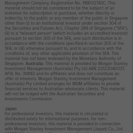
Management Company, Registration No. 199002743C. This
material should not be considered to be the subject of an
invitation for subscription or purchase, whether directly or
indirectly, to the public or any member of the public in Singapore
other than (i) to an institutional investor under section 304 of
the Securities and Futures Act, Chapter 289 of Singapore (“SFA”),
(ii) to a “relevant person” (which includes an accredited investor)
pursuant to section 305 of the SFA, and such distribution is in
accordance with the conditions specified in section 305 of the
SFA; or (iii) otherwise pursuant to, and in accordance with the
conditions of, any other applicable provision of the SFA. This
material has not been reviewed by the Monetary Authority of
Singapore.
Australia:
This material is provided by Morgan Stanley
Investment Management (Australia) Pty Ltd ABN 22122040037,
AFSL No. 314182 and its affiliates and does not constitute an
offer of interests. Morgan Stanley Investment Management
(Australia) Pty Limited arranges for MSIM affiliates to provide
financial services to Australian wholesale clients. This material
will not be lodged with the Australian Securities and
Investments Commission.
Japan
For professional investors, this material is circulated or
distributed solely for informational purposes. For non-
professional investors, this material is provided in connection
with Morgan Stanley Investment Management (Japan) Co., Ltd.