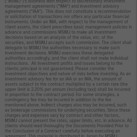
(“MSIMJ”)’s business with respect to discretionary investment
management agreements (“IMA”) and investment advisory
agreements (“IAA”). This does not constitute a recommendation
or solicitation of transactions nor offers any particular financial
instruments. Under an IMA, with respect to the management of
client assets, the client prescribes basic management policies in
advance and commissions MSIMJ to make all investment
decisions based on an analysis of the value, etc. of the
securities, and MSIMJ accepts such commission. The client shall
delegate to MSIMJ the authorities necessary to make such
investment decisions. MSIMJ exercises these delegated
authorities accordingly, and the client shall not make individual
instructions. All investment profits and losses belong to the
clients; principal is not guaranteed. Please consider the
investment objectives and nature of risks before investing. As an
investment advisory fee for an IAA or an IMA, the amount of
assets subject to the contract multiplied by a certain rate (the
upper limit is 2.20% per annum (including tax)) shall be incurred
in proportion to the contract period. For some strategies, a
contingency fee may be incurred in addition to the fee
mentioned above. Indirect charges also may be incurred, such
as brokerage commissions for underlying securities. Since these
charges and expenses vary by contract and other factors,
MSIMJ cannot present the rates, upper limits, etc. in advance. All
clients should read thoroughly the Documents Provided Prior to
the Conclusion of a Contract carefully before executing an
agreement. This material is distributed in Japan by MSIMJ,