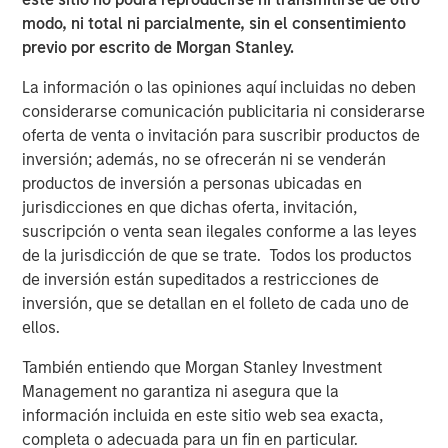
through May, many companies have seen significant
modo, ni total ni parcialmente, sin el consentimiento
shifts in market capitalization and may no longer fit their
previo por escrito de Morgan Stanley.
current index assignments. According to FTSE Russell,
La información o las opiniones aquí incluidas no deben
the maximum cutoff for the small-cap Russell 2000
considerarse comunicación publicitaria ni considerarse
Index will be $5.7 billion. As of the end of May, 45
oferta de venta o invitación para suscribir productos de
companies in the Russell 2000 Index had market
inversión; además, no se ofrecerán ni se venderán
capitalizations above $10 billion, and seven exceeded
productos de inversión a personas ubicadas en
$20 billion, including Bloom Energy at $81 billion. In
jurisdicciones en que dichas oferta, invitación,
addition, the maximum for the Russell Mid-Cap Index will
suscripción o venta sean ilegales conforme a las leyes
be set at $61.7 billion.
de la jurisdicción de que se trate. Todos los productos
The Growth-Value Divide Blurs
de inversión están supeditados a restricciones de
For investors accustomed to viewing growth and value as
inversión, que se detallan en el folleto de cada uno de
distinct styles, this year’s reconstitution reinforces that
ellos.
today's market leaders no longer fit neatly within this
También entiendo que Morgan Stanley Investment
framework, with many stocks no longer clearly aligned to
Management no garantiza ni asegura que la
a single style.
información incluida en este sitio web sea exacta,
Historically, growth stocks have traded at premium
completa o adecuada para un fin en particular.