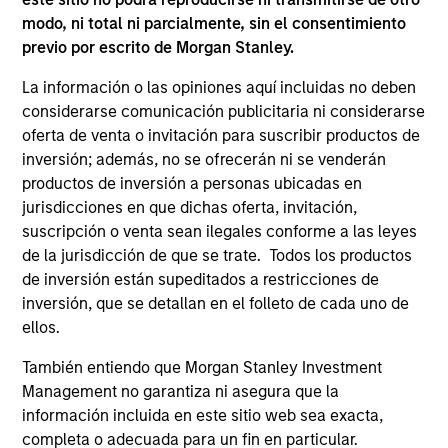
Meet the people
modo, ni total ni parcialmente, sin el consentimiento
previo por escrito de Morgan Stanley.
La información o las opiniones aquí incluidas no deben
considerarse comunicación publicitaria ni considerarse
Charles B. Reed, CFA
oferta de venta o invitación para suscribir productos de
Managing Director
inversión; además, no se ofrecerán ni se venderán
productos de inversión a personas ubicadas en
jurisdicciones en que dichas oferta, invitación,
W. Matthew Hereford,
suscripción o venta sean ilegales conforme a las leyes
CFA
de la jurisdicción de que se trate. Todos los productos
Managing Director
de inversión están supeditados a restricciones de
inversión, que se detallan en el folleto de cada uno de
ellos.
Jeffrey Wilson, CFA
Managing Director
También entiendo que Morgan Stanley Investment
Management no garantiza ni asegura que la
información incluida en este sitio web sea exacta,
completa o adecuada para un fin en particular.