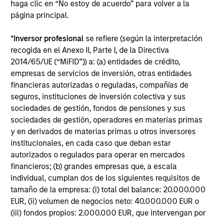
haga clic en “No estoy de acuerdo” para volver a la
Guided by a fundamental
página principal.
core approach that seeks to
*
Inversor profesional
se refiere (según la interpretación
invest in small-cap
recogida en el Anexo II, Parte I, de la Directiva
companies in strong financial
2014/65/UE (“MiFID”)) a: (a) entidades de crédito,
condition with equities priced
empresas de servicios de inversión, otras entidades
financieras autorizadas o reguladas, compañías de
below our fair value estimate.
seguros, instituciones de inversión colectiva y sus
sociedades de gestión, fondos de pensiones y sus
sociedades de gestión, operadores en materias primas
y en derivados de materias primas u otros inversores
Atlanta Capital High
institucionales, en cada caso que deban estar
Quality SMID Cap
autorizados o regulados para operar en mercados
financieros; (b) grandes empresas que, a escala
individual, cumplan dos de los siguientes requisitos de
Guided by a fundamental
tamaño de la empresa: (i) total del balance: 20.000.000
core approach that seeks to
EUR, (ii) volumen de negocios neto: 40.000.000 EUR o
(iii) fondos propios: 2.000.000 EUR, que intervengan por