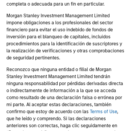
completa o adecuada para un fin en particular.
Cantonale de Genève, 17, quai de l’Ile, 1204 Ginebra.
En caso de que la sociedad gestora del fondo
Morgan Stanley Investment Management Limited
correspondiente decida resolver su contrato para la
impone obligaciones a los profesionales del sector
comercialización del fondo en cualquier país del EEE en
financiero para evitar el uso indebido de fondos de
que se encuentre inscrito a tales efectos, será de
conformidad con la normativa para OICVM.
inversión para el blanqueo de capitales, incluidos
procedimientos para la identificación de suscriptores y
Visite nuestra página de
Glosario
para conocer los
la realización de verificaciones y otras comprobaciones
términos y definiciones relacionados.
de seguridad pertinentes.
Todos los datos de rentabilidad corresponden al valor
Reconozco que ninguna entidad o filial de Morgan
liquidativo (NAV) al inicio y al final del periodo una vez
descontadas las comisiones y no tienen en cuenta las
Stanley Investment Management Limited tendrán
comisiones y los costes incurridos en la emisión y el
ninguna responsabilidad por pérdidas derivadas directa
reembolso de participaciones. La fuente de todas las cifras
o indirectamente de información a la que se acceda
de rentabilidad y los datos de los índices es Morgan Stanley
Investment Management Limited ("MSIM Ltd").
como resultado de una declaración falsa o errónea por
mi parte. Al aceptar estas declaraciones, también
El valor de las inversiones y de las rentas derivadas de ellas
confirmo que estoy de acuerdo con las
Terms of Use
,
puede disminuir y aumentar, por lo que un inversor podría
que he leído y comprendo. Si las declaraciones
no recuperar el importe invertido.
anteriores son correctas, haga clic seguidamente en
No se muestran los datos de rentabilidad para los fondos