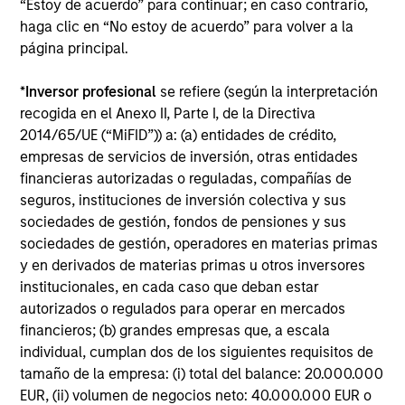
“Estoy de acuerdo” para continuar; en caso contrario,
con una trayectoria de menos de un año. La rentabilidad se
haga clic en “No estoy de acuerdo” para volver a la
calcula neta de comisiones. Los datos de rentabilidad en lo
que va de año no están anualizados. La rentabilidad de
página principal.
otras clases de acciones, cuando se ofrezcan, puede ser
diferente. Antes de invertir, han de estudiarse
*
Inversor profesional
se refiere (según la interpretación
cuidadosamente los objetivos de inversión, los riesgos, las
recogida en el Anexo II, Parte I, de la Directiva
comisiones y los gastos del fondo.
2014/65/UE (“MiFID”)) a: (a) entidades de crédito,
El uso de apalancamiento aumenta los riesgos, de modo
empresas de servicios de inversión, otras entidades
que una variación relativamente reducida en el valor de
financieras autorizadas o reguladas, compañías de
una inversión puede traducirse en una variación
desproporcionadamente elevada, desfavorable o favorable,
seguros, instituciones de inversión colectiva y sus
del valor de la inversión y, a su vez, del valor del fondo.
sociedades de gestión, fondos de pensiones y sus
sociedades de gestión, operadores en materias primas
Cierta documentación disponible en este sitio puede
pertenecer a varios subfondos de la gama Morgan Stanley
y en derivados de materias primas u otros inversores
Investment Funds. Tenga en cuenta que no todos los
institucionales, en cada caso que deban estar
subfondos están disponibles en todas las jurisdicciones y
autorizados o regulados para operar en mercados
los subfondos no están disponibles para personas
financieros; (b) grandes empresas que, a escala
residentes en jurisdicciones donde dicha distribución o
disponibilidad fuera contraria a las leyes o regulaciones
individual, cumplan dos de los siguientes requisitos de
locales.
tamaño de la empresa: (i) total del balance: 20.000.000
EUR, (ii) volumen de negocios neto: 40.000.000 EUR o
Cuanto mayor sea la categoría (1-7), mayor es la