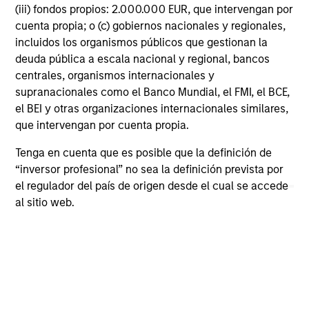
remuneración potencial, pero también mayor será el riesgo
(iii) fondos propios: 2.000.000 EUR, que intervengan por
de perder la inversión. La Categoría 1 no indica una
cuenta propia; o (c) gobiernos nacionales y regionales,
inversión libre de riesgo. Consulte el documento de Datos
incluidos los organismos públicos que gestionan la
Fundamentales para el Inversor ("DFI"), en el apartado de
deuda pública a escala nacional y regional, bancos
Recursos, para conocer la calificación de riesgo de cada
clase de acciones y las advertencias sobre riesgos.
centrales, organismos internacionales y
supranacionales como el Banco Mundial, el FMI, el BCE,
1
Las calificaciones
Morningstar Rating™
para fondos, o
el BEI y otras organizaciones internacionales similares,
"calificaciones con estrellas", se calculan en el caso de
que intervengan por cuenta propia.
productos gestionados (incluidos fondos de inversión,
subcuentas de rentas vitalicias variables y subcuentas de
Tenga en cuenta que es posible que la definición de
seguros de vida variables, fondos cotizados, fondos de
capital fijo y cuentas independientes) con un historial de, al
“inversor profesional” no sea la definición prevista por
menos, tres años. Los fondos cotizados y los fondos de
el regulador del país de origen desde el cual se accede
inversión de capital variable se consideran un conjunto
al sitio web.
único a efectos comparativos. Se calculan a partir de un
parámetro de Morningstar de rentabilidad ajustada por el
riesgo que tiene en cuenta la variación de la rentabilidad
adicional mensual de un producto gestionado, dotando de
mayor énfasis a las variaciones a la baja y recompensando
la rentabilidad sistemática. Se asignan cinco estrellas al
10% de los mejores productos de cada categoría, cuatro
estrellas al siguiente 22,5%, tres al siguiente 35%, dos al