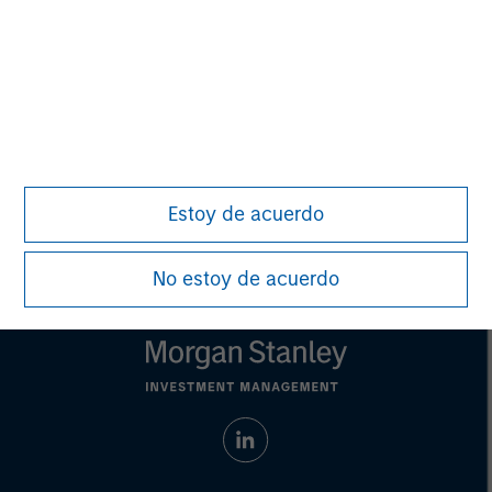
Sudáfrica y otros mercados asiáticos y africanos
seleccionados donde Morningstar cree que es beneficioso
para los inversores que los fondos se incluyan en el
sistema de clasificación EAA.
© 2026 Morningstar. Todos los derechos reservados. La
información que figura en el presente documento: (1) es
propiedad de Morningstar y / o de sus proveedores de
contenidos; (2) no podrá copiarse ni distribuirse; y (3) no se
garantiza que sea precisa, íntegra u oportuna. Ni
Estoy de acuerdo
Morningstar ni sus proveedores de contenidos son
responsables de ningún daño o pérdida que se derive de
cualquier uso que se haga de esta información.
La
No estoy de acuerdo
rentabilidad pasada no es garantía de resultados futuros.