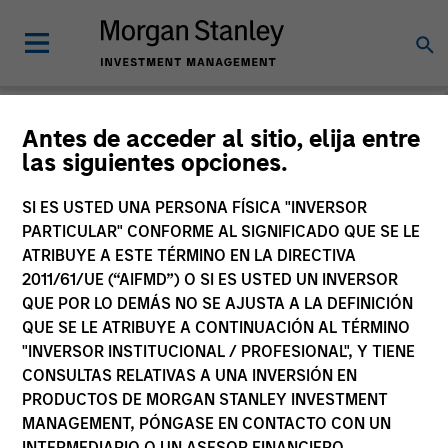
Morgan Stanley
Antes de acceder al sitio, elija entre
las siguientes opciones.
Investment Funds
SI ES USTED UNA PERSONA FÍSICA "INVERSOR
Change Fund Vehicle
PARTICULAR" CONFORME AL SIGNIFICADO QUE SE LE
ATRIBUYE A ESTE TÉRMINO EN LA DIRECTIVA
2011/61/UE (“AIFMD”) O SI ES USTED UN INVERSOR
QUE POR LO DEMÁS NO SE AJUSTA A LA DEFINICIÓN
QUE SE LE ATRIBUYE A CONTINUACIÓN AL TÉRMINO
"INVERSOR INSTITUCIONAL / PROFESIONAL", Y TIENE
CONSULTAS RELATIVAS A UNA INVERSIÓN EN
PRODUCTOS DE MORGAN STANLEY INVESTMENT
MANAGEMENT, PÓNGASE EN CONTACTO CON UN
Esta es una comunicación con fines comerciales.
INTERMEDIARIO O UN ASESOR FINANCIERO