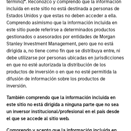
uno de los sub-fondos en la sección “Publicaciones” y a
término)
*
. Reconozco y comprendo que la información
través de sus entidades comercializadoras. Puede obtener
incluida en este sitio no está destinada a personas de
una lista de dichas entidades comercializadoras en la
Estados Unidos y que estas no deben acceder a ella.
página web de la CNMV
www.cnmv.es
Comprendo asimismo que la información incluida en
este sitio puede referirse a determinados productos
gestionados o asesorados por entidades de Morgan
Stanley Investment Management, pero que no está
dirigida a, no tiene como fin que se distribuya entre, ni
debe utilizarse por personas ubicadas en jurisdicciones
*Divisa base del fondo
en que no esté autorizada la distribución de los
productos de inversión o en que no esté permitida la
Este documento contiene información relativa a los
subfondos de Morgan Stanley Investment Funds, société
difusión de información sobre los productos de
d’investissement à capital variable domiciliada en
inversión.
Luxemburgo. (la “sociedad”) está inscrita en el Gran
Ducado de Luxemburgo como organismo de inversión
También comprendo que la información incluida en
colectiva de conformidad con la Parte 1 de la Ley de 17 de
este sitio no está dirigida a ninguna parte que no sea
diciembre de 2010, en su versión modificada. La sociedad
un inversor institucional/profesional en el país desde
es un organismo de inversión colectiva en valores
mobiliarios (“OICVM”).
el que se accede al sitio web.
No deben solicitarse participaciones de los subfondos sin
Comprendo y acepto que la información incluida en