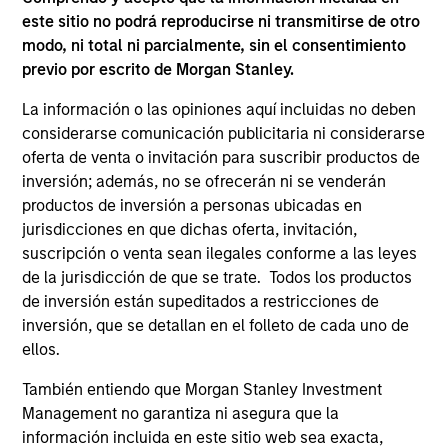
consultar primero el folleto, el documento de datos
este sitio no podrá reproducirse ni transmitirse de otro
fundamentales para el inversor o los informes anual y
semestral (los “documentos de oferta”) vigentes u otros
modo, ni total ni parcialmente, sin el consentimiento
documentos disponibles en su jurisdicción de
previo por escrito de Morgan Stanley.
https://www.morganstanley.com/im/msinvf/index.html
o
sin cargo en el domicilio social en European Bank and
La información o las opiniones aquí incluidas no deben
Business Centre, 6B route de Trèves, L-2633
considerarse comunicación publicitaria ni considerarse
Senningerberg, inscrita en el registro mercantil de
oferta de venta o invitación para suscribir productos de
Luxemburgo con el número B 29 192.
inversión; además, no se ofrecerán ni se venderán
La información en relación con los aspectos de
productos de inversión a personas ubicadas en
sostenibilidad del fondo y el resumen de los derechos de
jurisdicciones en que dichas oferta, invitación,
los inversores está disponible en el sitio web indicado.
suscripción o venta sean ilegales conforme a las leyes
Asimismo, todos los inversores italianos deben consultar
de la jurisdicción de que se trate. Todos los productos
el ‘Formulario de solicitud ampliado’ y todos los
de inversión están supeditados a restricciones de
inversores de Hong Kong deben consultar el apartado
inversión, que se detallan en el folleto de cada uno de
“Información adicional para inversores de Hong Kong” del
folleto. Pueden obtenerse gratuitamente del
ellos.
representante en Suiza copias del Prospectus, KID o KIID,
los Estatutos y los informes anual y semestral, en alemán,
También entiendo que Morgan Stanley Investment
así como información adicional. El representante en Suiza
Management no garantiza ni asegura que la
es Carnegie Fund Services S.A., 11, rue du Général-Dufour,
información incluida en este sitio web sea exacta,
1204 Ginebra. El agente de pagos en Suiza es Banque