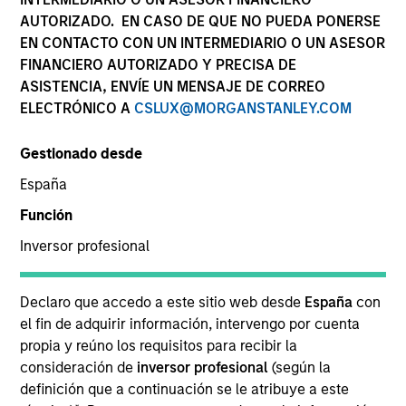
AUTORIZADO. EN CASO DE QUE NO PUEDA PONERSE
EN CONTACTO CON UN INTERMEDIARIO O UN ASESOR
FINANCIERO AUTORIZADO Y PRECISA DE
Applied Equity Advisors is an unconstrained, flexible
ASISTENCIA, ENVÍE UN MENSAJE DE CORREO
global core manager seeking to drive excess returns,
ELECTRÓNICO A
CSLUX@MORGANSTANLEY.COM
regardless of style or regional market leadership.
Gestionado desde
España
Función
Who We Are
Inversor profesional
Declaro que accedo a este sitio web desde
España
con
el fin de adquirir información, intervengo por cuenta
propia y reúno los requisitos para recibir la
consideración de
inversor profesional
(según la
Play
definición que a continuación se le atribuye a este