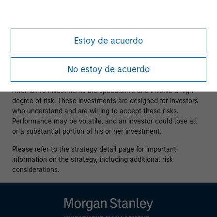
investment strategies. The information contained herein does
not constitute and should not be construed as an offering of
advisory services or an offer to sell or a solicitation of an
offer to buy any securities in any jurisdiction in which such
Estoy de acuerdo
offer or solicitation, purchase or sale would be unlawful
under the securities, insurance or other laws of such
jurisdiction.
No estoy de acuerdo
All investing involves risks, including a loss of principal.
Alternative investments are speculative and involve a high
degree of risk. These investments are designed for investors
who understand and are willing to accept these risks.
Performance may be volatile, and an investor could lose all
or a substantial portion of his or her investment.
Please refer to the strategy detail page for important
information on the strategy, including additional risk
considerations.