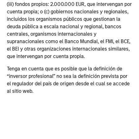
(iii) fondos propios: 2.000.000 EUR, que intervengan por
cuenta propia; o (c) gobiernos nacionales y regionales,
incluidos los organismos públicos que gestionan la
deuda pública a escala nacional y regional, bancos
centrales, organismos internacionales y
TAKEAWAYS & KEY EXPECTATIONS
TA
supranacionales como el Banco Mundial, el FMI, el BCE,
Mid-Year Equity Market Outlook - July
Eq
el BEI y otras organizaciones internacionales similares,
2026
2
que intervengan por cuenta propia.
In his latest TAKE, Senior Portfolio Manager
In 
Tenga en cuenta que es posible que la definición de
Andrew Slimmon shares his mid-year equity
Ma
“inversor profesional” no sea la definición prevista por
market outlook, explaining why the 2026 rally
to t
el regulador del país de origen desde el cual se accede
looks rational and where opportunities may
enc
al sitio web.
emerge beyond the obvious AI beneficiaries.
the
tha
ea
06-JUL-2026
17-