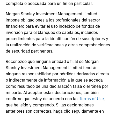
completa o adecuada para un fin en particular.
Profesionales de inversión
Morgan Stanley Investment Management Limited
impone obligaciones a los profesionales del sector
financiero para evitar el uso indebido de fondos de
inversión para el blanqueo de capitales, incluidos
procedimientos para la identificación de suscriptores y
Leslie Delany
la realización de verificaciones y otras comprobaciones
Executive Director
de seguridad pertinentes.
Reconozco que ninguna entidad o filial de Morgan
Stanley Investment Management Limited tendrán
Steven Tittsworth
ninguna responsabilidad por pérdidas derivadas directa
Vice President
o indirectamente de información a la que se acceda
como resultado de una declaración falsa o errónea por
mi parte. Al aceptar estas declaraciones, también
Hannah Garriga
confirmo que estoy de acuerdo con las
Terms of Use
,
Senior Associate
que he leído y comprendo. Si las declaraciones
anteriores son correctas, haga clic seguidamente en