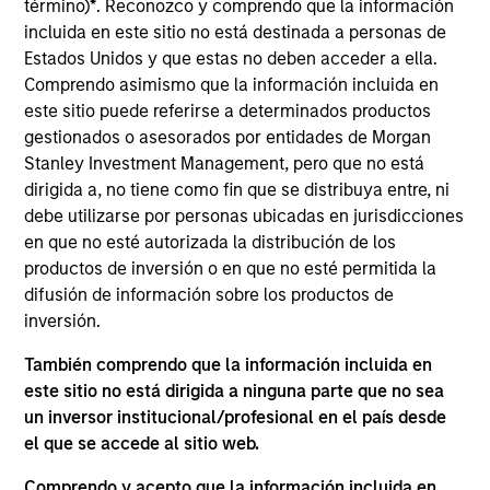
término)
*
. Reconozco y comprendo que la información
incluida en este sitio no está destinada a personas de
Estados Unidos y que estas no deben acceder a ella.
Video
Comprendo asimismo que la información incluida en
este sitio puede referirse a determinados productos
Applied Equity Advisors Investment Process
gestionados o asesorados por entidades de Morgan
Stanley Investment Management, pero que no está
dirigida a, no tiene como fin que se distribuya entre, ni
debe utilizarse por personas ubicadas en jurisdicciones
en que no esté autorizada la distribución de los
productos de inversión o en que no esté permitida la
The Applied Equity Advisors team combines the best of
difusión de información sobre los productos de
fundamental and quantitative approaches to investing
inversión.
to deliver highly active, style-flexible, concentrated
equity portfolios with heavy emphasis on risk-control
También comprendo que la información incluida en
techniques throughout the investment process. The
este sitio no está dirigida a ninguna parte que no sea
longstanding experience and judgment of its portfolio
un inversor institucional/profesional en el país desde
managers inform both the portfolio style positioning
el que se accede al sitio web.
and the final stock selection.
Comprendo y acepto que la información incluida en