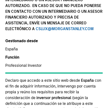
superior investment results.
AUTORIZADO. EN CASO DE QUE NO PUEDA PONERSE
EN CONTACTO CON UN INTERMEDIARIO O UN ASESOR
FINANCIERO AUTORIZADO Y PRECISA DE
Estrategias
ASISTENCIA, ENVÍE UN MENSAJE DE CORREO
ELECTRÓNICO A
CSLUX@MORGANSTANLEY.COM
The Portfolio Solutions Group is a comprehensive
Gestionado desde
multi-asset business, with activity across all asset
España
strategies and types (traditional and alternative),
Función
through solutions that span fully liquid (public assets),
comprehensive (public and private assets) and fully
Professional Investor
private portfolios. Offerings are delivered via a
managed portfolio or model, in discretionary or
Declaro que accedo a este sitio web desde
España
con
advisory format.
el fin de adquirir información, intervengo por cuenta
The team’s expertise lies in partnering with
propia y reúno los requisitos para recibir la
institutional, intermediaries and high net worth
consideración de
inversor profesional
(según la
investors to understand their unique needs and
definición que a continuación se le atribuye a este
crafting solutions to help them achieve their overall