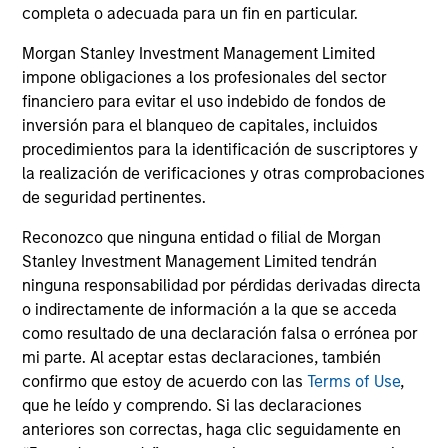
completa o adecuada para un fin en particular.
Profesionales de inversión
Morgan Stanley Investment Management Limited
impone obligaciones a los profesionales del sector
financiero para evitar el uso indebido de fondos de
inversión para el blanqueo de capitales, incluidos
Mark Bavoso
procedimientos para la identificación de suscriptores y
la realización de verificaciones y otras comprobaciones
Managing Director
de seguridad pertinentes.
Reconozco que ninguna entidad o filial de Morgan
Schuyler Hooper, CFA
Stanley Investment Management Limited tendrán
Executive Director
ninguna responsabilidad por pérdidas derivadas directa
o indirectamente de información a la que se acceda
como resultado de una declaración falsa o errónea por
mi parte. Al aceptar estas declaraciones, también
Greg Waterman, CFA
confirmo que estoy de acuerdo con las
Terms of Use
,
Executive Director
que he leído y comprendo. Si las declaraciones
anteriores son correctas, haga clic seguidamente en