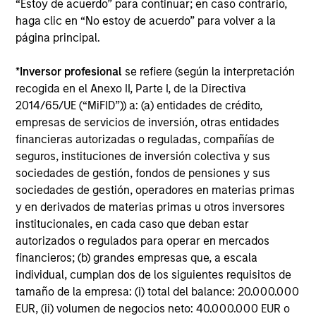
“Estoy de acuerdo” para continuar; en caso contrario,
Edward Riguardi, CFA
haga clic en “No estoy de acuerdo” para volver a la
Executive Director
página principal.
*
Inversor profesional
se refiere (según la interpretación
Li Zhang, CFA
recogida en el Anexo II, Parte I, de la Directiva
Executive Director
2014/65/UE (“MiFID”)) a: (a) entidades de crédito,
empresas de servicios de inversión, otras entidades
financieras autorizadas o reguladas, compañías de
seguros, instituciones de inversión colectiva y sus
Christian Beck, CFA
sociedades de gestión, fondos de pensiones y sus
Executive Director
sociedades de gestión, operadores en materias primas
y en derivados de materias primas u otros inversores
institucionales, en cada caso que deban estar
Yige Zou, CFA
autorizados o regulados para operar en mercados
Executive Director
financieros; (b) grandes empresas que, a escala
individual, cumplan dos de los siguientes requisitos de
tamaño de la empresa: (i) total del balance: 20.000.000
Ravel Shen, CFA
EUR, (ii) volumen de negocios neto: 40.000.000 EUR o