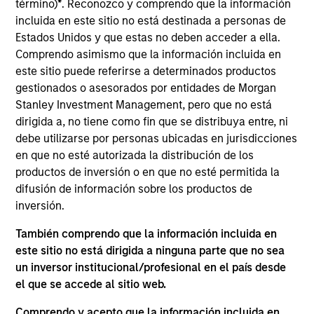
término)
*
. Reconozco y comprendo que la información
investment objectives.
incluida en este sitio no está destinada a personas de
Estados Unidos y que estas no deben acceder a ella.
Comprendo asimismo que la información incluida en
este sitio puede referirse a determinados productos
gestionados o asesorados por entidades de Morgan
Stanley Investment Management, pero que no está
dirigida a, no tiene como fin que se distribuya entre, ni
Investment Committee
debe utilizarse por personas ubicadas en jurisdicciones
en que no esté autorizada la distribución de los
productos de inversión o en que no esté permitida la
difusión de información sobre los productos de
inversión.
Rui de Figueiredo, Ph.D.
Managing Director
También comprendo que la información incluida en
este sitio no está dirigida a ninguna parte que no sea
un inversor institucional/profesional en el país desde
Ryan Meredith, FFA, CFA
el que se accede al sitio web.
Managing Director
Comprendo y acepto que la información incluida en