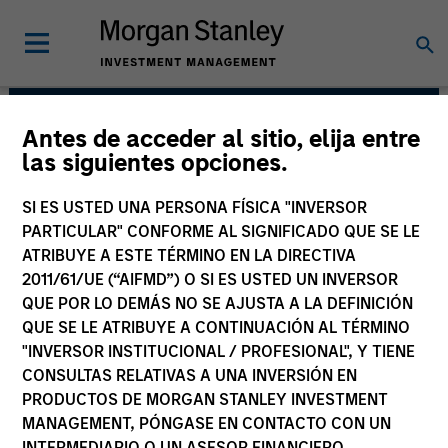
Antes de acceder al sitio, elija entre
Portfolio Solutions
las siguientes opciones.
Group
SI ES USTED UNA PERSONA FÍSICA "INVERSOR
PARTICULAR" CONFORME AL SIGNIFICADO QUE SE LE
ATRIBUYE A ESTE TÉRMINO EN LA DIRECTIVA
2011/61/UE (“AIFMD”) O SI ES USTED UN INVERSOR
QUE POR LO DEMÁS NO SE AJUSTA A LA DEFINICIÓN
QUE SE LE ATRIBUYE A CONTINUACIÓN AL TÉRMINO
"INVERSOR INSTITUCIONAL / PROFESIONAL", Y TIENE
CONSULTAS RELATIVAS A UNA INVERSIÓN EN
PRODUCTOS DE MORGAN STANLEY INVESTMENT
The needs of our clients inform
MANAGEMENT, PÓNGASE EN CONTACTO CON UN
everything we do. We are committed to
delivering exceptional service and
INTERMEDIARIO O UN ASESOR FINANCIERO