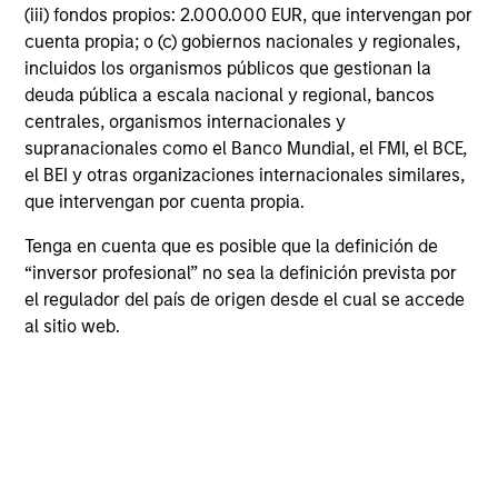
(iii) fondos propios: 2.000.000 EUR, que intervengan por
Executive Director
cuenta propia; o (c) gobiernos nacionales y regionales,
incluidos los organismos públicos que gestionan la
deuda pública a escala nacional y regional, bancos
Nick Di Giampasquale, CFA
centrales, organismos internacionales y
Executive Director
supranacionales como el Banco Mundial, el FMI, el BCE,
el BEI y otras organizaciones internacionales similares,
que intervengan por cuenta propia.
Joshua Myers
Tenga en cuenta que es posible que la definición de
Executive Director
“inversor profesional” no sea la definición prevista por
el regulador del país de origen desde el cual se accede
al sitio web.
James Daley, CFA
Executive Director
Portfolio Specialist