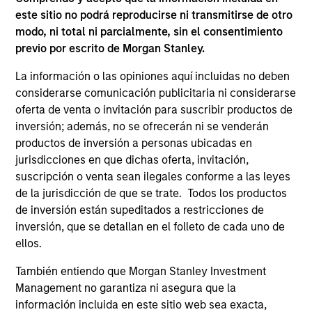
este sitio no podrá reproducirse ni transmitirse de otro
modo, ni total ni parcialmente, sin el consentimiento
Jim Caron
previo por escrito de Morgan Stanley.
Managing Director
La información o las opiniones aquí incluidas no deben
considerarse comunicación publicitaria ni considerarse
oferta de venta o invitación para suscribir productos de
Damon Wu
inversión; además, no se ofrecerán ni se venderán
Managing Director
productos de inversión a personas ubicadas en
jurisdicciones en que dichas oferta, invitación,
suscripción o venta sean ilegales conforme a las leyes
Steven Turner, CFA
de la jurisdicción de que se trate. Todos los productos
Managing Director
de inversión están supeditados a restricciones de
inversión, que se detallan en el folleto de cada uno de
ellos.
Victoria Eckstein
También entiendo que Morgan Stanley Investment
Managing Director
Management no garantiza ni asegura que la
información incluida en este sitio web sea exacta,