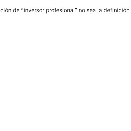
ión de “inversor profesional” no sea la definición 
Tony Charles
Managing Director