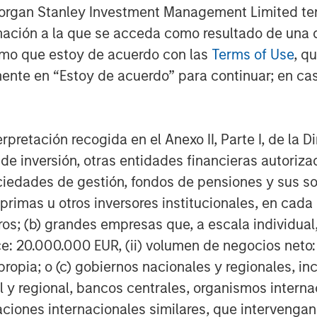
Morgan Stanley Investment Management Limited te
mación a la que se acceda como resultado de una de
rmo que estoy de acuerdo con las
Terms of Use
, q
ente en “Estoy de acuerdo” para continuar; en cas
erpretación recogida en el Anexo II, Parte I, de la D
 de inversión, otras entidades financieras autoriz
sociedades de gestión, fondos de pensiones y sus 
primas u otros inversores institucionales, en cad
os; (b) grandes empresas que, a escala individual,
ce: 20.000.000 EUR, (ii) volumen de negocios neto:
ropia; o (c) gobiernos nacionales y regionales, in
l y regional, bancos centrales, organismos inter
izaciones internacionales similares, que intervenga