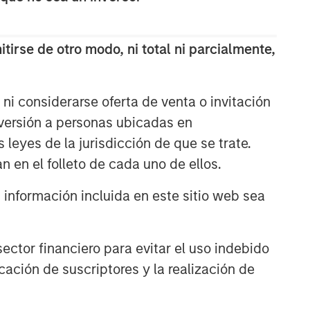
tirse de otro modo, ni total ni parcialmente,
ni considerarse oferta de venta o invitación
nversión a personas ubicadas en
s leyes de la jurisdicción de que se trate.
Portfolio Solutions Group
n en el folleto de cada uno de ellos.
The Portfolio Solutions Group is a
nformación incluida en este sitio web sea
comprehensive multi-asset business,
with activity across all asset strategies
and types (traditional and alternative),
ctor financiero para evitar el uso indebido
through solutions that span fully liquid
(public assets), comprehensive (public
cación de suscriptores y la realización de
and private assets) and fully private
portfolios. Offerings are delivered via a