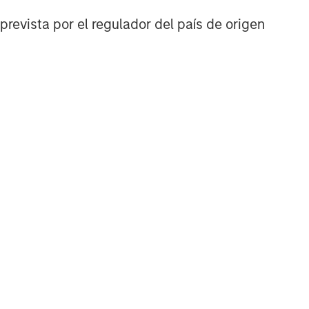
Q2 Webinar
prevista por el regulador del país de origen
Patrick Whitehead
Managing Director