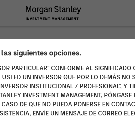
NSIGHTS
e las siguientes opciones.
s Perspectives Q1 
RSOR PARTICULAR" CONFORME AL SIGNIFICADO Q
 ES USTED UN INVERSOR QUE POR LO DEMÁS NO S
INVERSOR INSTITUCIONAL / PROFESIONAL", Y T
TANLEY INVESTMENT MANAGEMENT, PÓNGASE 
 CASO DE QUE NO PUEDA PONERSE EN CONTAC
Patrick Whitehead
SISTENCIA, ENVÍE UN MENSAJE DE CORREO EL
ector
Managing Director