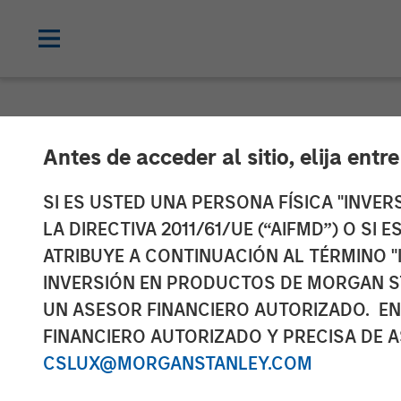
PRIVATE MARKETS PERSPECTIVES
I
Antes de acceder al sitio, elija entr
Private Market
SI ES USTED UNA PERSONA FÍSICA "INVE
LA DIRECTIVA 2011/61/UE (“AIFMD”) O SI
ATRIBUYE A CONTINUACIÓN AL TÉRMINO "
04 MARZO 2026
INVERSIÓN EN PRODUCTOS DE MORGAN S
UN ASESOR FINANCIERO AUTORIZADO. EN
Steven Turner, CFA
Tony Charles
FINANCIERO AUTORIZADO Y PRECISA DE A
Managing Director
Managing Dir
CSLUX@MORGANSTANLEY.COM