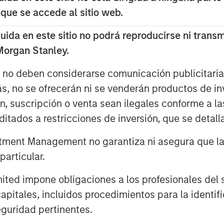
 que se accede al sitio web.
da en este sitio no podrá reproducirse ni transmi
 Morgan Stanley.
s no deben considerarse comunicación publicitaria 
ás, no se ofrecerán ni se venderán productos de i
ón, suscripción o venta sean ilegales conforme a la
tment leaders provided a summary
itados a restricciones de inversión, que se detalla
nvironment, a deep dive into the
ment Management no garantiza ni asegura que la i
ate, and an in-depth review of
articular.
d impone obligaciones a los profesionales del se
pitales, incluidos procedimientos para la identifi
guridad pertinentes.