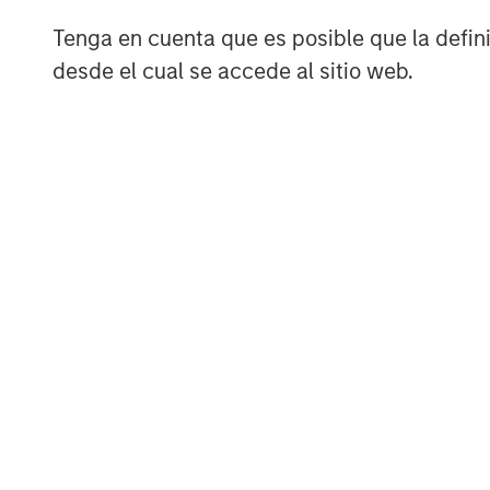
Tenga en cuenta que es posible que la definic
desde el cual se accede al sitio web.
The Authors
Steven Turner, CFA
Managing Director