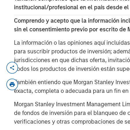
institucional/profesional en el país desde el
Comprendo y acepto que la información inclui
sin el consentimiento previo por escrito de
La información o las opiniones aquí incluida
para suscribir productos de inversión; adem
jurisdicciones en que dichas oferta, invitaci
In this quarter’s webinar, our inves
Todos los productos de inversión están suped
of the private markets’ investment e
También entiendo que Morgan Stanley Invest
entry opportunity in private real est
exacta, completa o adecuada para un fin en p
private equity.
Morgan Stanley Investment Management Limite
de fondos de inversión para el blanqueo de ca
verificaciones y otras comprobaciones de se