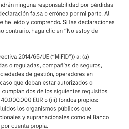
managed portfolio or model, in
ndrán ninguna responsabilidad por pérdidas
discretionary or advisory format.
claración falsa o errónea por mi parte. Al
ue he leído y comprendo. Si las declaraciones
ARTÍCULOS RELACIONADOS
o contrario, haga clic en “No estoy de
ARTÍCULO
Real Estate Midyear Outlook:
Constructive Amid Fluid
irectiva 2014/65/UE (“MiFID”)) a: (a)
Backdrop
adas o reguladas, compañías de seguros,
sociedades de gestión, operadores en
ALTS IN FOCUS
a caso que deban estar autorizados o
Real Estate 2026 Midyear
 cumplan dos de los siguientes requisitos
Outlook
 40.000.000 EUR o (iii) fondos propios:
cluidos los organismos públicos que
QUARTERLY
nacionales y supranacionales como el Banco
Private Markets Perspectives
n por cuenta propia.