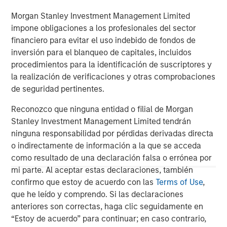
Constructive Amid Fluid Backdrop
St
Morgan Stanley Investment Management Limited
A
The current macroenvironment remains resilient
A
impone obligaciones a los profesionales del sector
despite elevated volatility and divergence across
Q
financiero para evitar el uso indebido de fondos de
markets. As inflation and energy prices keep
p
inversión para el blanqueo de capitales, incluidos
central banks hawkish, real estate continues to
i
procedimientos para la identificación de suscriptores y
offer attractive relative value, supported by a
a
la realización de verificaciones y otras comprobaciones
25% repricing, durable income streams, and
r
de seguridad pertinentes.
constrained supply. In this environment,
diversified portfolios and selective asset-level
Reconozco que ninguna entidad o filial de Morgan
07-AGO-2026
0
investing remain critical.
Stanley Investment Management Limited tendrán
ninguna responsabilidad por pérdidas derivadas directa
o indirectamente de información a la que se acceda
como resultado de una declaración falsa o errónea por
mi parte. Al aceptar estas declaraciones, también
confirmo que estoy de acuerdo con las
Terms of Use
,
que he leído y comprendo. Si las declaraciones
anteriores son correctas, haga clic seguidamente en
“Estoy de acuerdo” para continuar; en caso contrario,