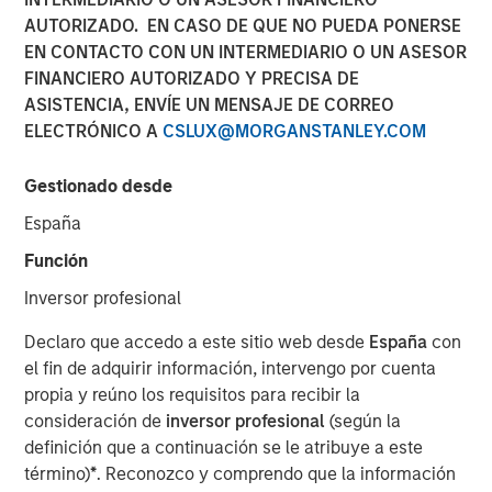
AUTORIZADO. EN CASO DE QUE NO PUEDA PONERSE
EN CONTACTO CON UN INTERMEDIARIO O UN ASESOR
FINANCIERO AUTORIZADO Y PRECISA DE
Play
ASISTENCIA, ENVÍE UN MENSAJE DE CORREO
ELECTRÓNICO A
CSLUX@MORGANSTANLEY.COM
Gestionado desde
Video
España
In this quarter's webinar, our investment leaders talked
Función
about the private markets environment, shared current
asset class views, and explored the dynamics investors
Inversor profesional
face in private credit.
Declaro que accedo a este sitio web desde
España
con
el fin de adquirir información, intervengo por cuenta
Portfolio Solutions Group
propia y reúno los requisitos para recibir la
The Portfolio Solutions Group is a comprehensive multi-
consideración de
inversor profesional
(según la
asset business, with activity across all asset strategies
definición que a continuación se le atribuye a este
and types (traditional and alternative), through solutions
término)
*
. Reconozco y comprendo que la información
that span fully liquid (public assets), comprehensive