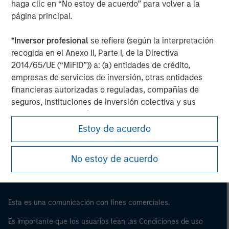
haga clic en “No estoy de acuerdo” para volver a la
página principal.
*
Inversor profesional
se refiere (según la interpretación
recogida en el Anexo II, Parte I, de la Directiva
2014/65/UE (“MiFID”)) a: (a) entidades de crédito,
empresas de servicios de inversión, otras entidades
financieras autorizadas o reguladas, compañías de
seguros, instituciones de inversión colectiva y sus
Morgan Stanley
sociedades de gestión, fondos de pensiones y sus
sociedades de gestión, operadores en materias primas
Morgan Stanley Careers
Estoy de acuerdo
y en derivados de materias primas u otros inversores
institucionales, en cada caso que deban estar
No estoy de acuerdo
autorizados o regulados para operar en mercados
financieros; (b) grandes empresas que, a escala
individual, cumplan dos de los siguientes requisitos de
tamaño de la empresa: (i) total del balance: 20.000.000
Esta es una comunicación con fines comerciales.
EUR, (ii) volumen de negocios neto: 40.000.000 EUR o
Es importante que los usuarios lean las Condiciones de uso
(iii) fondos propios: 2.000.000 EUR, que intervengan por