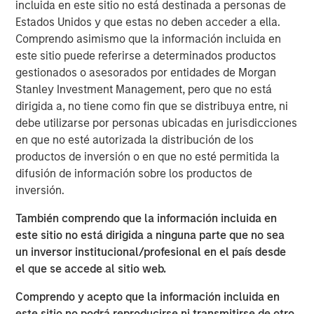
incluida en este sitio no está destinada a personas de
(public and private assets) and fully private portfolios.
Estados Unidos y que estas no deben acceder a ella.
Offerings are delivered via a managed portfolio or model,
Comprendo asimismo que la información incluida en
in discretionary or advisory format.
este sitio puede referirse a determinados productos
gestionados o asesorados por entidades de Morgan
ARTÍCULOS RELACIONADOS
Stanley Investment Management, pero que no está
dirigida a, no tiene como fin que se distribuya entre, ni
QUARTERLY
debe utilizarse por personas ubicadas en jurisdicciones
Private Markets Perspectives Q2 Webinar
en que no esté autorizada la distribución de los
productos de inversión o en que no esté permitida la
difusión de información sobre los productos de
QUARTERLY
inversión.
Private Markets Perspectives Q1 Webinar
También comprendo que la información incluida en
este sitio no está dirigida a ninguna parte que no sea
un inversor institucional/profesional en el país desde
QUARTERLY
el que se accede al sitio web.
Private Markets Perspectives Q4 Webinar
Comprendo y acepto que la información incluida en
este sitio no podrá reproducirse ni transmitirse de otro