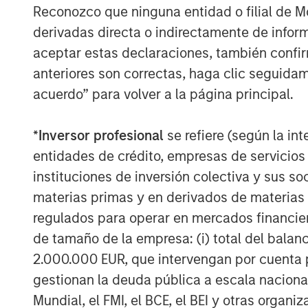
Reconozco que ninguna entidad o filial de 
derivadas directa o indirectamente de infor
aceptar estas declaraciones, también confi
About Morgan Stanley
anteriores son correctas, haga clic seguidam
Morgan Stanley (NYSE: MS) is a leading gl
acuerdo” para volver a la página principal.
a wide range of investment banking, sec
wealth management services. The Firm's
*
Inversor profesional
se refiere (según la int
including corporations, governments, inst
entidades de crédito, empresas de servicios
than 1,300 offices in 42 countries. For f
instituciones de inversión colectiva y sus 
please visit
www.morganstanley.com
.
materias primas y en derivados de materias 
regulados para operar en mercados financier
de tamaño de la empresa: (i) total del balan
2.000.000 EUR, que intervengan por cuenta p
gestionan la deuda pública a escala naciona
Mundial, el FMI, el BCE, el BEI y otras organ