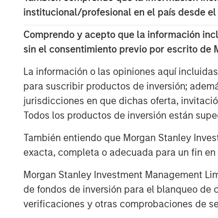
said Steven Shekane, Executive Director,
institucional/profesional en el país desde el
are excited to be able to support H.D. Ves
Comprendo y acepto que la información inclui
ownership and believe the company is wel
sin el consentimiento previo por escrito de
growing demand for financial advice to t
La información o las opiniones aquí incluida
para suscribir productos de inversión; adem
About Morgan Stanley Credit Partners
jurisdicciones en que dichas oferta, invitaci
Morgan Stanley Credit Partners, part of
Todos los productos de inversión están suped
Management, invests in corporate debt s
También entiendo que Morgan Stanley Invest
companies. With approximately $1 billio
Stanley Credit Partners’ experienced inve
exacta, completa o adecuada para un fin en p
expertise in origination, structuring, cred
Morgan Stanley Investment Management Limite
leveraged finance markets. Based in New
de fondos de inversión para el blanqueo de ca
capital in North America and Western Eur
verificaciones y otras comprobaciones de se
Morgan Stanley Credit Partners, please
visit
www.morganstanley.com/im/creditpa