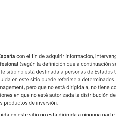
nounced it has provided a $43 million
ition of H.D. Vest Financial Services by
nick Partners. As part of the
ers also completed an equity co-
nd based in Irving, Texas, H.D. Vest
España
con el fin de adquirir información, interven
 over 1.8 million retail investors
ofesional
(según la definición que a continuación se
urities-licensed tax professionals.
te sitio no está destinada a personas de Estados 
imarily in fixed income securities
uida en este sitio puede referirse a determinado
e context of leveraged buyouts, debt
gement, pero que no está dirigida a, no tiene com
zations across a broad range of industry
ciones en que no esté autorizada la distribución de
os productos de inversión.
sed to be working with Parthenon
rs on their acquisition of H.D. Vest,”
da en este sitio no está dirigida a ninguna parte