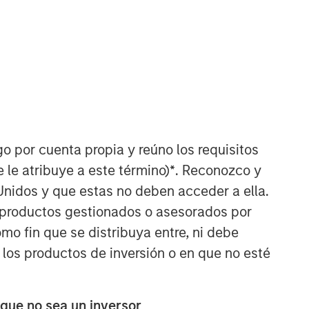
North America Private Credit
Integrated private credit platform
across Direct Lending and
Opportunistic Credit strategies. Our
experienced team provides flexible,
patient, long-term capital to leading
owner-operated and private equity-
go por cuenta propia y reúno los requisitos
backed businesses.
 le atribuye a este término)
*
. Reconozco y
Unidos y que estas no deben acceder a ella.
s productos gestionados o asesorados por
o fin que se distribuya entre, ni debe
 los productos de inversión o en que no esté
 que no sea un inversor