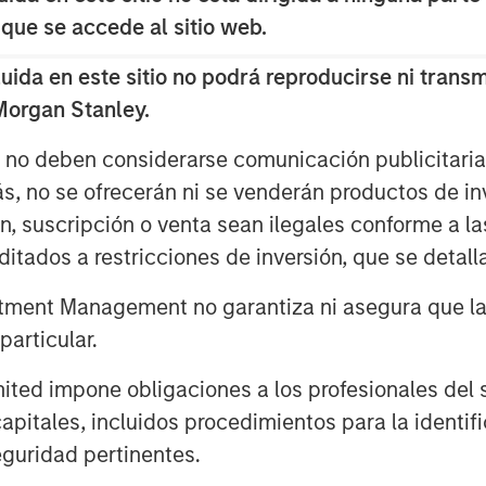
 Morgan Stanley Credit Partners. “We
 que se accede al sitio web.
t’s transition to independent
da en este sitio no podrá reproducirse ni transmi
l-positioned to capitalize on the
 Morgan Stanley.
he mass affluent market.”
s no deben considerarse comunicación publicitaria 
ás, no se ofrecerán ni se venderán productos de i
ón, suscripción o venta sean ilegales conforme a la
 Morgan Stanley Investment
itados a restricciones de inversión, que se detalla
ecurities issued by middle market
ment Management no garantiza ni asegura que la i
n in capital under management, Morgan
stment professionals bring significant
articular.
it analysis and principal investing in the
d impone obligaciones a los profesionales del se
 York, the team focuses on deploying
pitales, incluidos procedimientos para la identifi
ope. For further information about
guridad pertinentes.
rtners
.