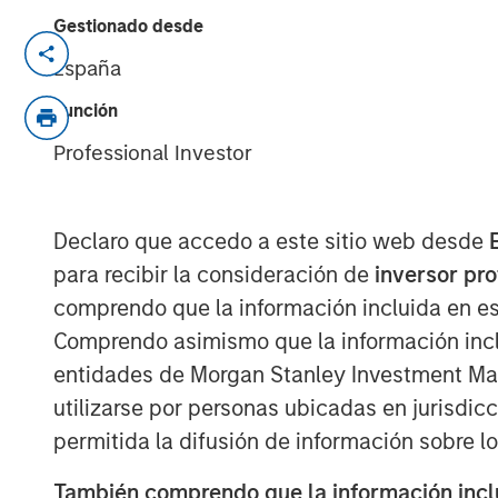
Gestionado desde
NEW YORK — Oct 18, 2011
España
Morgan Stanley Credit Partners today an
Función
mezzanine loan to help finance the acquis
Professional Investor
Parthenon Capital Partners and Lovell Min
transaction, Morgan Stanley Credit Partn
investment in H.D. Vest. Founded in 1983 a
Declaro que accedo a este sitio web desde
provides independent financial solutions to
para recibir la consideración de
inversor pr
through an advisor base of over 4,800 sec
comprendo que la información incluida en es
Morgan Stanley Credit Partners invests pr
Comprendo asimismo que la información incl
issued by middle market companies in th
entidades de Morgan Stanley Investment Mana
refinancings, acquisitions and recapitali
utilizarse por personas ubicadas en jurisdic
sectors.
permitida la difusión de información sobre l
“Morgan Stanley Credit Partners is plea
Capital Partners and Lovell Minnick Partne
También comprendo que la información inclui