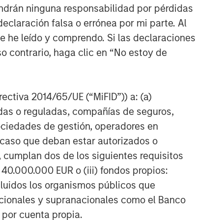
ndrán ninguna responsabilidad por pérdidas
claración falsa o errónea por mi parte. Al
ue he leído y comprendo. Si las declaraciones
o contrario, haga clic en “No estoy de
irectiva 2014/65/UE (“MiFID”)) a: (a)
adas o reguladas, compañías de seguros,
sociedades de gestión, operadores en
a caso que deban estar autorizados o
 cumplan dos de los siguientes requisitos
 40.000.000 EUR o (iii) fondos propios:
cluidos los organismos públicos que
nacionales y supranacionales como el Banco
n por cuenta propia.