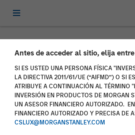
NEWSROOM
Antes de acceder al sitio, elija entr
Morgan Stanle
SI ES USTED UNA PERSONA FÍSICA "INVE
LA DIRECTIVA 2011/61/UE (“AIFMD”) O SI
Mezzanine Inve
ATRIBUYE A CONTINUACIÓN AL TÉRMINO "
INVERSIÓN EN PRODUCTOS DE MORGAN S
UN ASESOR FINANCIERO AUTORIZADO. EN
18 OCTUBRE 2011
FINANCIERO AUTORIZADO Y PRECISA DE A
CSLUX@MORGANSTANLEY.COM