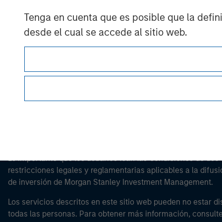
Tenga en cuenta que es posible que la definic
Morgan Stan
desde el cual se accede al sitio web.
Morgan Stan
Esta es una comunicación con fines comerciales.
Es importante que los usuarios lean las Condiciones de uso 
restricciones legales y reglamentarias aplicables a la difusi
de inversión de Morgan Stanley Investment Management.
Los servicios descritos en este sitio web pueden no estar di
todas las personas. Para obtener más información, consult