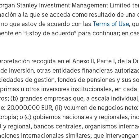
Morgan Stanley Investment Management Limited te
mación a la que se acceda como resultado de una de
rmo que estoy de acuerdo con las
Terms of Use
, q
ente en “Estoy de acuerdo” para continuar; en cas
obal financial services firm providing
urities, investment management and
 employees serve clients worldwide
erpretación recogida en el Anexo II, Parte I, de la D
itutions and individuals from more
 de inversión, otras entidades financieras autoriz
urther information about Morgan Stanley,
sociedades de gestión, fondos de pensiones y sus 
primas u otros inversores institucionales, en cad
os; (b) grandes empresas que, a escala individual,
ce: 20.000.000 EUR, (ii) volumen de negocios neto:
ropia; o (c) gobiernos nacionales y regionales, in
l y regional, bancos centrales, organismos inter
izaciones internacionales similares, que intervenga