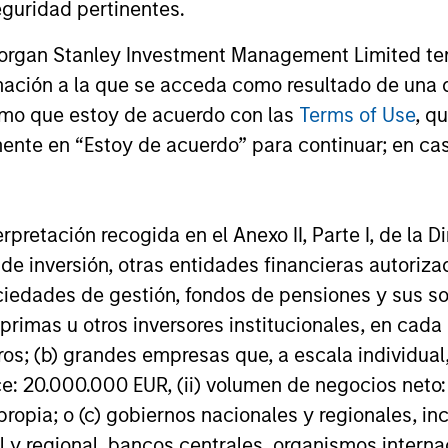
ner with."
guridad pertinentes.
Morgan Stanley Investment Management Limited te
mación a la que se acceda como resultado de una de
rica Private Credit
rmo que estoy de acuerdo con las
Terms of Use
, q
ente en “Estoy de acuerdo” para continuar; en cas
erpretación recogida en el Anexo II, Parte I, de la D
 de inversión, otras entidades financieras autoriz
sociedades de gestión, fondos de pensiones y sus 
primas u otros inversores institucionales, en cad
os; (b) grandes empresas que, a escala individual,
ce: 20.000.000 EUR, (ii) volumen de negocios neto:
ropia; o (c) gobiernos nacionales y regionales, in
m
l y regional, bancos centrales, organismos inter