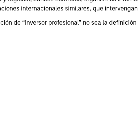
izaciones internacionales similares, que intervenga
ión de “inversor profesional” no sea la definición 
enry ‘Hank’
Jeff Day
’Alessandro
Managing Director
naging Director