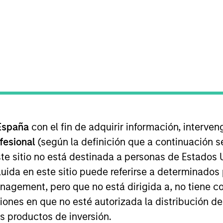
Equipo
Cartera
 credit platform across Direct Lending and O
1
er $25Bn of committed capital.
Our experien
 long-term capital to leading owner-operated 
esses, leveraging the broader Morgan Stan
España
con el fin de adquirir información, interven
ofesional
(según la definición que a continuación se
te sitio no está destinada a personas de Estados 
uida en este sitio puede referirse a determinado
gement, pero que no está dirigida a, no tiene com
ciones en que no esté autorizada la distribución de
-party capital, decision making authority is held
os productos de inversión.
enior members of the Investment Team. The Inve