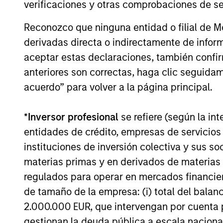
management team that we part
verificaciones y otras comprobaciones de se
Reconozco que ninguna entidad o filial de 
Ashwin Krishnan
derivadas directa o indirectamente de infor
Head of North Ame
aceptar estas declaraciones, también confi
anteriores son correctas, haga clic seguidam
acuerdo” para volver a la página principal.
*
Inversor profesional
se refiere (según la int
entidades de crédito, empresas de servicios
instituciones de inversión colectiva y sus 
materias primas y en derivados de materias 
regulados para operar en mercados financier
de tamaño de la empresa: (i) total del balan
2.000.000 EUR, que intervengan por cuenta p
Meet the Tea
gestionan la deuda pública a escala naciona