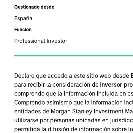
Descripción general
Gestionado desde
España
Función
Integrated private
Professional Investor
strategies with ov
flexible, patient,
backed busin
Declaro que accedo a este sitio web desde
para recibir la consideración de
inversor pr
comprendo que la información incluida en es
Transparency
Comprendo asimismo que la información incl
entidades de Morgan Stanley Investment Mana
utilizarse por personas ubicadas en jurisdic
As the manager of committed, third
permitida la difusión de información sobre l
Committee which is composed of s