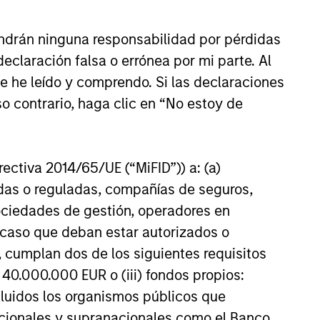
ndrán ninguna responsabilidad por pérdidas
claración falsa o errónea por mi parte. Al
ue he leído y comprendo. Si las declaraciones
o contrario, haga clic en “No estoy de
irectiva 2014/65/UE (“MiFID”)) a: (a)
adas o reguladas, compañías de seguros,
sociedades de gestión, operadores en
a caso que deban estar autorizados o
 cumplan dos de los siguientes requisitos
 40.000.000 EUR o (iii) fondos propios:
cluidos los organismos públicos que
nacionales y supranacionales como el Banco