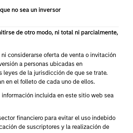
estment process
 que no sea un inversor
tirse de otro modo, ni total ni parcialmente,
ni considerarse oferta de venta o invitación
nversión a personas ubicadas en
s leyes de la jurisdicción de que se trate.
n en el folleto de cada uno de ellos.
nformación incluida en este sitio web sea
investment team enables us to
ctor financiero para evitar el uso indebido
eeds of each company and
cación de suscriptores y la realización de