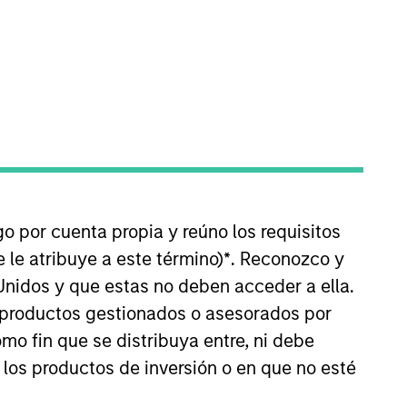
Perspectivas
pportunistic Credit
ced team provides
and private equity-
ley platform.
go por cuenta propia y reúno los requisitos
 le atribuye a este término)
*
. Reconozco y
Unidos y que estas no deben acceder a ella.
s productos gestionados o asesorados por
o fin que se distribuya entre, ni debe
 los productos de inversión o en que no esté
 by our Investment
stment Committee