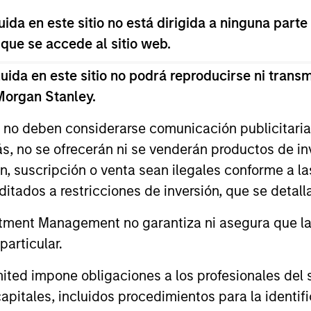
trategies, enabling us to deliver a streamlined inv
da en este sitio no está dirigida a ninguna parte
 investment excellence.
 que se accede al sitio web.
da en este sitio no podrá reproducirse ni transmi
 Morgan Stanley.
s no deben considerarse comunicación publicitaria 
ás, no se ofrecerán ni se venderán productos de i
ón, suscripción o venta sean ilegales conforme a la
itados a restricciones de inversión, que se detalla
ment Management no garantiza ni asegura que la i
articular.
al base couple with the experience of out 
d impone obligaciones a los profesionales del se
ucture solutions tailored to the unique n
pitales, incluidos procedimientos para la identifi