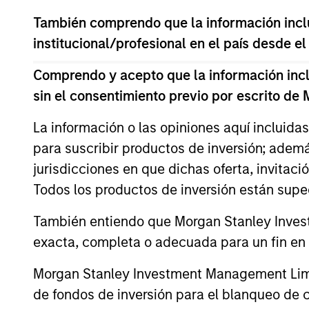
sits across all of our investment s
También comprendo que la información inclui
with transparency, conviction, and
institucional/profesional en el país desde el
Comprendo y acepto que la información inclui
sin el consentimiento previo por escrito de
Consistency
La información o las opiniones aquí incluida
para suscribir productos de inversión; adem
jurisdicciones en que dichas oferta, invitaci
Fundamentals
Todos los productos de inversión están suped
También entiendo que Morgan Stanley Invest
exacta, completa o adecuada para un fin en p
"Our flexible, long-term capit
Morgan Stanley Investment Management Limite
provide a range of capital str
de fondos de inversión para el blanqueo de ca