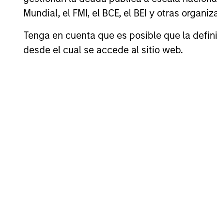
Mundial, el FMI, el BCE, el BEI y otras organ
Tenga en cuenta que es posible que la definic
desde el cual se accede al sitio web.
Ashwin Krishnan
H
D
Managing Director
Ma