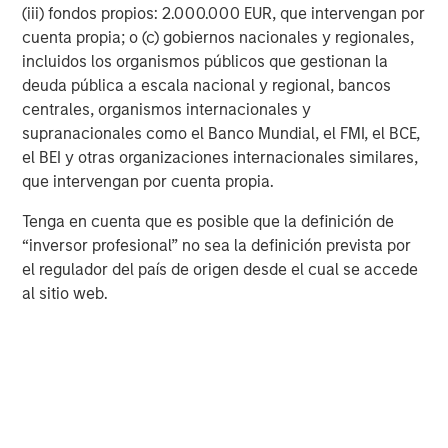
investment process, as it helps provide structure
d
(iii) fondos propios: 2.000.000 EUR, que intervengan por
and rigour with identifying and processing
l
cuenta propia; o (c) gobiernos nacionales y regionales,
relevant and important data.
C
incluidos los organismos públicos que gestionan la
f
deuda pública a escala nacional y regional, bancos
c
centrales, organismos internacionales y
05-AGO-2026
0
supranacionales como el Banco Mundial, el FMI, el BCE,
el BEI y otras organizaciones internacionales similares,
que intervengan por cuenta propia.
Tenga en cuenta que es posible que la definición de
“inversor profesional” no sea la definición prevista por
el regulador del país de origen desde el cual se accede
al sitio web.
DISCLOSURES
The statements above reflect the opinions and views of the
Morgan Stanley Alternative Investment Partners Private Markets
(“AIP Private Markets Team”) as of the date hereof and not as of
any future date and will not be updated or supplemented. All
forecasts are speculative, subject to change at any time and
may not come to pass due to economic and market conditions.
Information regarding expected market returns and market