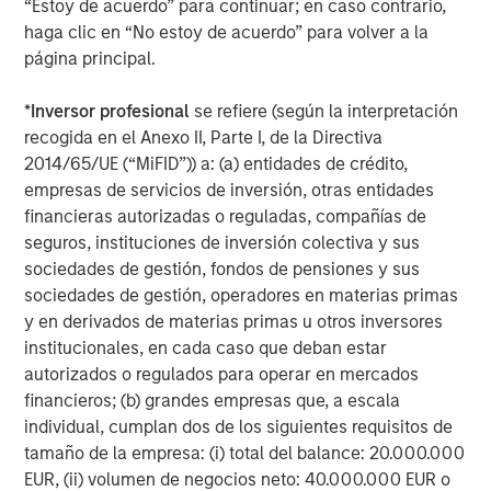
Featured Insights
“Estoy de acuerdo” para continuar; en caso contrario,
haga clic en “No estoy de acuerdo” para volver a la
página principal.
*
Inversor profesional
se refiere (según la interpretación
recogida en el Anexo II, Parte I, de la Directiva
2014/65/UE (“MiFID”)) a: (a) entidades de crédito,
empresas de servicios de inversión, otras entidades
financieras autorizadas o reguladas, compañías de
seguros, instituciones de inversión colectiva y sus
sociedades de gestión, fondos de pensiones y sus
sociedades de gestión, operadores en materias primas
ARTÍCULO
T
y en derivados de materias primas u otros inversores
institucionales, en cada caso que deban estar
The MSIM Quantitative Duration
F
autorizados o regulados para operar en mercados
Strategy Model: A Factor-Based
C
financieros; (b) grandes empresas que, a escala
Approach to Managing Interest Rates
Anton Heese and Matas Vala explore the
H
individual, cumplan dos de los siguientes requisitos de
Quantitative Duration Strategy Model, one of the
h
tamaño de la empresa: (i) total del balance: 20.000.000
proprietary tools the team uses to enhance their
c
EUR, (ii) volumen de negocios neto: 40.000.000 EUR o