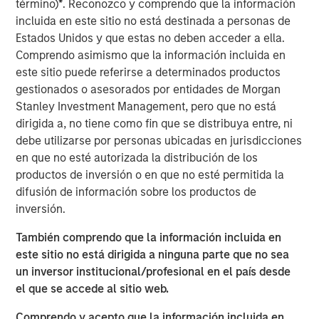
host Randy Schwimmer to share his insights on the
término)
*
. Reconozco y comprendo que la información
evolving private equity landscape. He discusses how
incluida en este sitio no está destinada a personas de
MSCP drives operational value, partners with founders,
Estados Unidos y que estas no deben acceder a ella.
and empowers small and midsize businesses to thrive in
Comprendo asimismo que la información incluida en
a crowded market. He also reflects on his 30 years of
este sitio puede referirse a determinados productos
experience in the industry and offers key guidance for
gestionados o asesorados por entidades de Morgan
young professionals looking to establish their own private
Stanley Investment Management, pero que no está
equity careers.
dirigida a, no tiene como fin que se distribuya entre, ni
debe utilizarse por personas ubicadas en jurisdicciones
en que no esté autorizada la distribución de los
Listen here
productos de inversión o en que no esté permitida la
difusión de información sobre los productos de
inversión.
About Private Capital Call
También comprendo que la información incluida en
The only podcast for institutional investors and asset managers
of private capital around the world. Our conversations with
este sitio no está dirigida a ninguna parte que no sea
industry thought-leaders covers the economy, capital markets,
un inversor institucional/profesional en el país desde
as well as private equity and private credit.
el que se accede al sitio web.
Comprendo y acepto que la información incluida en