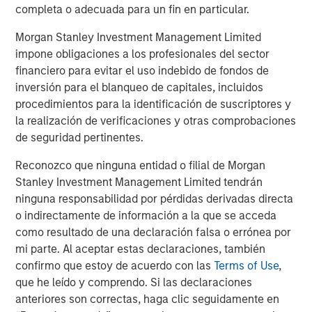
ARTÍCULO
completa o adecuada para un fin en particular.
Hands-On Operational Improvement Key to
Morgan Stanley Investment Management Limited
Creating Alpha in the Middle Market
impone obligaciones a los profesionales del sector
financiero para evitar el uso indebido de fondos de
inversión para el blanqueo de capitales, incluidos
procedimientos para la identificación de suscriptores y
The Author
la realización de verificaciones y otras comprobaciones
de seguridad pertinentes.
Reconozco que ninguna entidad o filial de Morgan
Stanley Investment Management Limited tendrán
ninguna responsabilidad por pérdidas derivadas directa
Aaron Sack
o indirectamente de información a la que se acceda
Managing Director
como resultado de una declaración falsa o errónea por
mi parte. Al aceptar estas declaraciones, también
confirmo que estoy de acuerdo con las
Terms of Use
,
que he leído y comprendo. Si las declaraciones
anteriores son correctas, haga clic seguidamente en