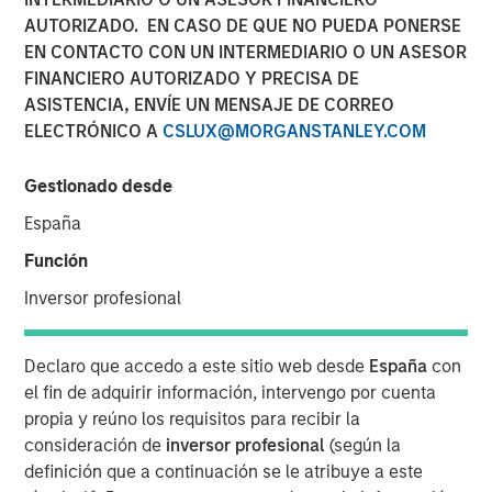
Sack, on Private Capital
AUTORIZADO. EN CASO DE QUE NO PUEDA PONERSE
EN CONTACTO CON UN INTERMEDIARIO O UN ASESOR
Call Podcast
FINANCIERO AUTORIZADO Y PRECISA DE
ASISTENCIA, ENVÍE UN MENSAJE DE CORREO
ELECTRÓNICO A
CSLUX@MORGANSTANLEY.COM
10 DICIEMBRE 2025
Gestionado desde
España
The Author
Función
Aaron Sack
Inversor profesional
Managing Director
Declaro que accedo a este sitio web desde
España
con
el fin de adquirir información, intervengo por cuenta
propia y reúno los requisitos para recibir la
Head of Morgan Stanley Capital Partners (MSCP), Aaron
consideración de
inversor profesional
(según la
Sack, joined Churchill’s Private Capital Call podcast with
definición que a continuación se le atribuye a este