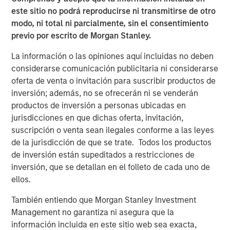
Morgan Stanley Capital Partners
este sitio no podrá reproducirse ni transmitirse de otro
Morgan Stanley Capital Partners manages a middle-
modo, ni total ni parcialmente, sin el consentimiento
market private equity platform with a strong focus on
previo por escrito de Morgan Stanley.
value creation. The team has invested capital in a broad
La información o las opiniones aquí incluidas no deben
spectrum of industries for over two decades.
considerarse comunicación publicitaria ni considerarse
oferta de venta o invitación para suscribir productos de
ARTÍCULOS RELACIONADOS
inversión; además, no se ofrecerán ni se venderán
productos de inversión a personas ubicadas en
PRESS RELEASE
jurisdicciones en que dichas oferta, invitación,
Morgan Stanley Capital Partners Acquires
suscripción o venta sean ilegales conforme a las leyes
FoodScience
de la jurisdicción de que se trate. Todos los productos
de inversión están supeditados a restricciones de
inversión, que se detallan en el folleto de cada uno de
PRESS RELEASE
ellos.
Morgan Stanley Capital Partners Agrees to
También entiendo que Morgan Stanley Investment
Sell Sila Services
Management no garantiza ni asegura que la
información incluida en este sitio web sea exacta,