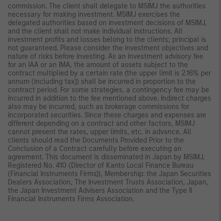
commission. The client shall delegate to MSIMJ the authorities
necessary for making investment. MSIMJ exercises the
delegated authorities based on investment decisions of MSIMJ,
and the client shall not make individual instructions. All
investment profits and losses belong to the clients; principal is
not guaranteed. Please consider the investment objectives and
nature of risks before investing. As an investment advisory fee
for an IAA or an IMA, the amount of assets subject to the
contract multiplied by a certain rate (the upper limit is 2.16% per
annum (including tax)) shall be incurred in proportion to the
contract period. For some strategies, a contingency fee may be
incurred in addition to the fee mentioned above. Indirect charges
also may be incurred, such as brokerage commissions for
incorporated securities. Since these charges and expenses are
different depending on a contract and other factors, MSIMJ
cannot present the rates, upper limits, etc. in advance. All
clients should read the Documents Provided Prior to the
Conclusion of a Contract carefully before executing an
agreement. This document is disseminated in Japan by MSIMJ,
Registered No. 410 (Director of Kanto Local Finance Bureau
(Financial Instruments Firms)), Membership: the Japan Securities
Dealers Association, The Investment Trusts Association, Japan,
the Japan Investment Advisers Association and the Type II
Financial Instruments Firms Association.