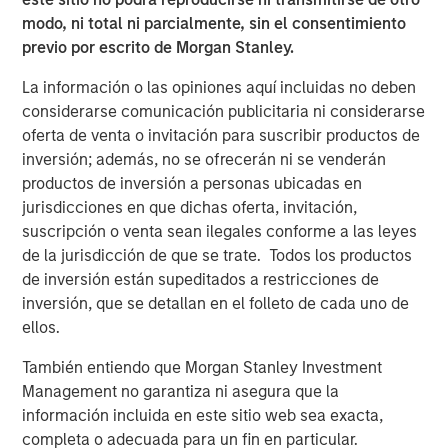
effective, and innovative brands while serving
modo, ni total ni parcialmente, sin el consentimiento
as the partner of choice to FoodScience’s
previo por escrito de Morgan Stanley.
contract manufacturing customers. We look
La información o las opiniones aquí incluidas no deben
forward to working together as we
considerarse comunicación publicitaria ni considerarse
oferta de venta o invitación para suscribir productos de
collectively seek to build on and expand the
inversión; además, no se ofrecerán ni se venderán
exceptional product portfolio through
productos de inversión a personas ubicadas en
continued organic growth and M&A.”
jurisdicciones en que dichas oferta, invitación,
suscripción o venta sean ilegales conforme a las leyes
“MSCP’s investment serves as a further
de la jurisdicción de que se trate. Todos los productos
testament to FoodScience’s legacy and
de inversión están supeditados a restricciones de
mission-driven culture,” said Ms. Rossi. “We
inversión, que se detallan en el folleto de cada uno de
ellos.
are excited to partner with the MSCP team
and look forward to leveraging their network
También entiendo que Morgan Stanley Investment
Management no garantiza ni asegura que la
and expertise in the pet and animal health
información incluida en este sitio web sea exacta,
sector to accelerate our growth both
completa o adecuada para un fin en particular.