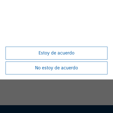
David N. Miller
Managing Director
Aaron Sack
Managing Director
Estoy de acuerdo
James R. Stewart
Managing Director
No estoy de acuerdo