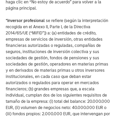
haga clic en “No estoy de acuerdo” para volver a la
human supplements with in-house
página principal.
manufacturing capabilities. Through its
VetriScience and Pet Naturals brands, the
*
Inversor profesional
se refiere (según la interpretación
Company offers a range of supplements for
recogida en el Anexo II, Parte I, de la Directiva
2014/65/UE (“MiFID”)) a: (a) entidades de crédito,
dogs and cats focused on joint health,
empresas de servicios de inversión, otras entidades
behavioral, digestive, and more. The
financieras autorizadas o reguladas, compañías de
Company’s human brand, DaVinci, offers
seguros, instituciones de inversión colectiva y sus
supplements for general health, heart,
sociedades de gestión, fondos de pensiones y sus
sociedades de gestión, operadores en materias primas
hormone, digestive, immune, and more. For
y en derivados de materias primas u otros inversores
more information, please visit the Company’s
institucionales, en cada caso que deban estar
website
www.foodsciencecorp.com
.
autorizados o regulados para operar en mercados
financieros; (b) grandes empresas que, a escala
About Morgan Stanley Capital Partners
individual, cumplan dos de los siguientes requisitos de
tamaño de la empresa: (i) total del balance: 20.000.000
Morgan Stanley Capital Partners, part of
EUR, (ii) volumen de negocios neto: 40.000.000 EUR o
Morgan Stanley Investment Management, is a
(iii) fondos propios: 2.000.000 EUR, que intervengan por