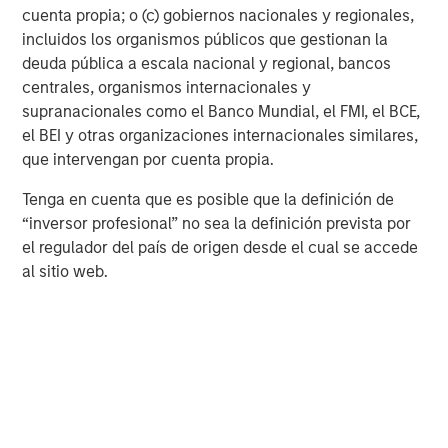
leading middle-market private equity platform
cuenta propia; o (c) gobiernos nacionales y regionales,
incluidos los organismos públicos que gestionan la
established in 1986 that focuses on privately
deuda pública a escala nacional y regional, bancos
negotiated equity and equity-related
centrales, organismos internacionales y
investments primarily in North America.
supranacionales como el Banco Mundial, el FMI, el BCE,
Morgan Stanley Capital Partners seeks to
el BEI y otras organizaciones internacionales similares,
que intervengan por cuenta propia.
create value in portfolio companies primarily
in a series of subsectors in the business and
Tenga en cuenta que es posible que la definición de
“inversor profesional” no sea la definición prevista por
consumer, healthcare, and industrial services
el regulador del país de origen desde el cual se accede
markets with an emphasis on driving
al sitio web.
significant organic and acquisition growth
through an operationally focused approach.
For further information about Morgan Stanley
Capital Partners, please
visit
www.morganstanley.com/im/capitalpartne