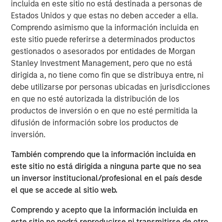
to formulate, manufacture, market, and
incluida en este sitio no está destinada a personas de
distribute nutritional supplements for pets
Estados Unidos y que estas no deben acceder a ella.
Comprendo asimismo que la información incluida en
and humans. FoodScience offers a broad
este sitio puede referirse a determinados productos
portfolio of nutritional supplements through
gestionados o asesorados por entidades de Morgan
VetriScience®, DaVinci®, and Pet Naturals®
Stanley Investment Management, pero que no está
brands, as well as private label and custom
dirigida a, no tiene como fin que se distribuya entre, ni
debe utilizarse por personas ubicadas en jurisdicciones
formulation offerings.
en que no esté autorizada la distribución de los
productos de inversión o en que no esté permitida la
Commenting on the acquisition, James
difusión de información sobre los productos de
Stewart, Managing Director and Co-Head of
inversión.
Consumer Investing at MSCP, said: “We were
También comprendo que la información incluida en
drawn to FoodScience’s more than 50-year
este sitio no está dirigida a ninguna parte que no sea
history, stellar reputation and mission to help
un inversor institucional/profesional en el país desde
people and pets live healthier lives. Under
el que se accede al sitio web.
Sharon’s leadership, they have built a leading
Comprendo y acepto que la información incluida en
platform dedicated to delivering safe,
este sitio no podrá reproducirse ni transmitirse de otro