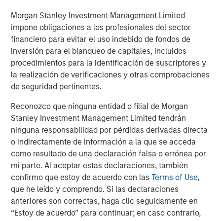
organically and through strategic
Morgan Stanley Investment Management Limited
acquisitions.”
impone obligaciones a los profesionales del sector
financiero para evitar el uso indebido de fondos de
MSCP’s acquisition of FoodScience represents
inversión para el blanqueo de capitales, incluidos
its third investment in the Pet and Animal
procedimientos para la identificación de suscriptores y
Health sector, following the successful 2020
la realización de verificaciones y otras comprobaciones
exits of Compana Pet Brands (formerly known
de seguridad pertinentes.
as Manna Pro) and Thrive Pet Healthcare
Reconozco que ninguna entidad o filial de Morgan
(formerly known as Pathway Vet Alliance).
Stanley Investment Management Limited tendrán
ninguna responsabilidad por pérdidas derivadas directa
Jones Day acted as legal counsel and William
o indirectamente de información a la que se acceda
Blair acted as exclusive financial advisor to
como resultado de una declaración falsa o errónea por
mi parte. Al aceptar estas declaraciones, también
MSCP.
confirmo que estoy de acuerdo con las
Terms of Use
,
About FoodScience
que he leído y comprendo. Si las declaraciones
anteriores son correctas, haga clic seguidamente en
FoodScience is a leading provider of pet and
“Estoy de acuerdo” para continuar; en caso contrario,