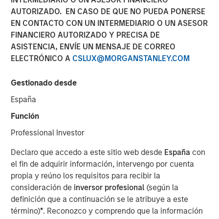
AUTORIZADO. EN CASO DE QUE NO PUEDA PONERSE
NEW YORK & WILLISTON, VT – November 19,
EN CONTACTO CON UN INTERMEDIARIO O UN ASESOR
2024
FINANCIERO AUTORIZADO Y PRECISA DE
ASISTENCIA, ENVÍE UN MENSAJE DE CORREO
Investment funds managed by Morgan
ELECTRÓNICO A
CSLUX@MORGANSTANLEY.COM
Stanley Capital Partners (“MSCP”), the
middle-market focused private equity team at
Gestionado desde
Morgan Stanley Investment Management,
España
have acquired FoodScience, a vertically
Función
integrated provider of pet and human
Professional Investor
nutritional supplements, from Wind Point
Partners. Sharon Rossi will continue as
Declaro que accedo a este sitio web desde
España
con
el fin de adquirir información, intervengo por cuenta
FoodScience’s Chief Executive Officer.
propia y reúno los requisitos para recibir la
consideración de
inversor profesional
(según la
Headquartered in Williston, Vermont,
definición que a continuación se le atribuye a este
FoodScience drives a science-first approach
término)
*
. Reconozco y comprendo que la información