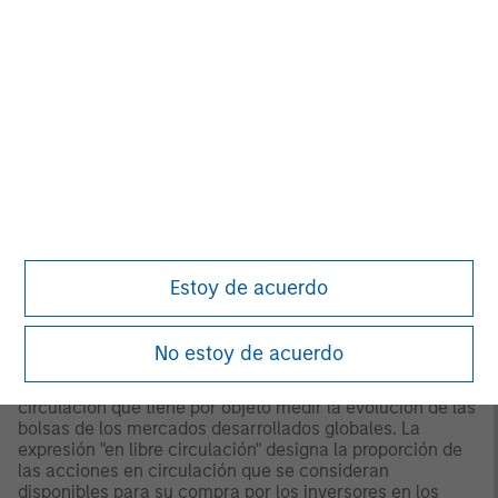
europeos de OICVM (principalmente Hong Kong, Singapur
y Taiwán), Sudáfrica y otros mercados asiáticos y
africanos seleccionados donde Morningstar cree que es
beneficioso para los inversores que los fondos se
incluyan en el sistema de clasificación EAA.
© 2026 Morningstar. Todos los derechos reservados. La
información que figura en el presente documento: (1) es
propiedad de Morningstar y / o de sus proveedores de
contenidos; (2) no podrá copiarse ni distribuirse; y (3) no
se garantiza que sea precisa, íntegra u oportuna. Ni
Morningstar ni sus proveedores de contenidos son
responsables de ningún daño o pérdida que se derive de
cualquier uso que se haga de esta información.
La
Estoy de acuerdo
rentabilidad pasada no es garantía de resultados
futuros.
No estoy de acuerdo
2
El índice
MSCI World Net
es un índice ponderado por
capitalización bursátil ajustado por las acciones en libre
circulación que tiene por objeto medir la evolución de las
bolsas de los mercados desarrollados globales. La
expresión "en libre circulación" designa la proporción de
las acciones en circulación que se consideran
disponibles para su compra por los inversores en los