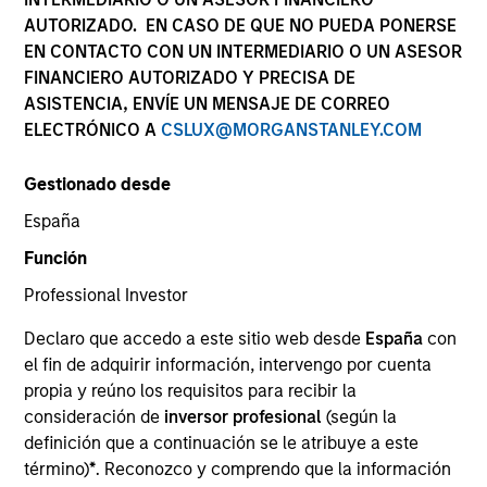
Documentación
AUTORIZADO. EN CASO DE QUE NO PUEDA PONERSE
EN CONTACTO CON UN INTERMEDIARIO O UN ASESOR
FINANCIERO AUTORIZADO Y PRECISA DE
ASISTENCIA, ENVÍE UN MENSAJE DE CORREO
ELECTRÓNICO A
CSLUX@MORGANSTANLEY.COM
Descripción general
Gestionado desde
España
Objetivo de la inversión
Función
Revalorización a largo plazo de su inversión.
Professional Investor
Declaro que accedo a este sitio web desde
España
con
Enfoque de inversión
el fin de adquirir información, intervengo por cuenta
propia y reúno los requisitos para recibir la
El equipo de inversión considera que las
consideración de
inversor profesional
(según la
compañías de alta calidad que se asientan sobre
definición que a continuación se le atribuye a este
término)
*
. Reconozco y comprendo que la información
posiciones de mercado dominantes y que cuentan