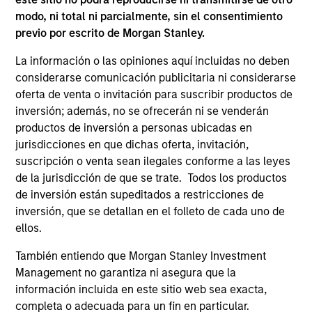
modo, ni total ni parcialmente, sin el consentimiento
previo por escrito de Morgan Stanley.
La información o las opiniones aquí incluidas no deben
considerarse comunicación publicitaria ni considerarse
oferta de venta o invitación para suscribir productos de
Precio y rentabilidad
inversión; además, no se ofrecerán ni se venderán
productos de inversión a personas ubicadas en
jurisdicciones en que dichas oferta, invitación,
La rentabilidad pasada no es un indicador fiable
suscripción o venta sean ilegales conforme a las leyes
de resultados futuros. La rentabilidad puede
de la jurisdicción de que se trate. Todos los productos
de inversión están supeditados a restricciones de
aumentar o disminuir como consecuencia de las
inversión, que se detallan en el folleto de cada uno de
fluctuaciones de las divisas. Todos los datos de
ellos.
rentabilidad corresponden al valor liquidativo al
inicio y al final del periodo, son netos de
También entiendo que Morgan Stanley Investment
comisiones, y no tienen en cuenta las comisiones
Management no garantiza ni asegura que la
información incluida en este sitio web sea exacta,
y costes incurridos en la emisión y reembolso de
completa o adecuada para un fin en particular.
participaciones. La fuente de todas las cifras de