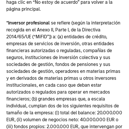
haga clic en “No estoy de acuerdo” para volver a la
página principal.
*
Inversor profesional
se refiere (según la interpretación
Perfil de riesgo y
recogida en el Anexo II, Parte I, de la Directiva
remuneración
2014/65/UE (“MiFID”)) a: (a) entidades de crédito,
empresas de servicios de inversión, otras entidades
financieras autorizadas o reguladas, compañías de
Loading
seguros, instituciones de inversión colectiva y sus
sociedades de gestión, fondos de pensiones y sus
sociedades de gestión, operadores en materias primas
y en derivados de materias primas u otros inversores
institucionales, en cada caso que deban estar
autorizados o regulados para operar en mercados
4
Composición
financieros; (b) grandes empresas que, a escala
individual, cumplan dos de los siguientes requisitos de
tamaño de la empresa: (i) total del balance: 20.000.000
EUR, (ii) volumen de negocios neto: 40.000.000 EUR o
(iii) fondos propios: 2.000.000 EUR, que intervengan por