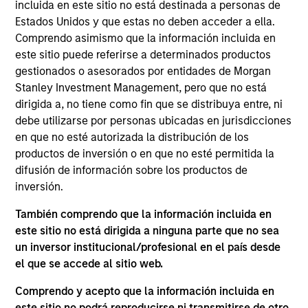
incluida en este sitio no está destinada a personas de
con el respaldo de activos intangibles sólidos
Estados Unidos y que estas no deben acceder a ella.
pueden generar rentabilidades atractivas a largo
Comprendo asimismo que la información incluida en
plazo. El análisis de cuestiones ESG y una
este sitio puede referirse a determinados productos
implicación activa a cargo de los gestores de
gestionados o asesorados por entidades de Morgan
carteras son partes fundamentales del proceso de
Stanley Investment Management, pero que no está
inversión.
dirigida a, no tiene como fin que se distribuya entre, ni
debe utilizarse por personas ubicadas en jurisdicciones
en que no esté autorizada la distribución de los
El valor de las inversiones y de las rentas
productos de inversión o en que no esté permitida la
difusión de información sobre los productos de
derivadas de ellas fluctuará, por lo que no existe
inversión.
garantía de que el fondo vaya a alcanzar sus
objetivos de inversión.
También comprendo que la información incluida en
este sitio no está dirigida a ninguna parte que no sea
un inversor institucional/profesional en el país desde
el que se accede al sitio web.
Datos del fondo
Comprendo y acepto que la información incluida en
este sitio no podrá reproducirse ni transmitirse de otro