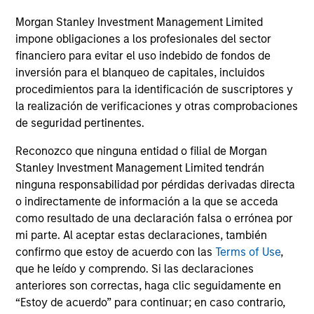
rentabilidad y los datos del índice es Morgan
Morgan Stanley Investment Management Limited
Stanley Investment Management.
Por favor
haga
impone obligaciones a los profesionales del sector
clic aquí
para obtener información adicional sobre
financiero para evitar el uso indebido de fondos de
rentabilidad e información importante que debería
inversión para el blanqueo de capitales, incluidos
procedimientos para la identificación de suscriptores y
leer atentamente.
la realización de verificaciones y otras comprobaciones
Los
gastos corrientes
reflejan los pagos y gastos
de seguridad pertinentes.
asumidos durante el funcionamiento del fondo y se
deducen de los activos del fondo durante el período.
Reconozco que ninguna entidad o filial de Morgan
Incluye las comisiones pagadas por gestión de
Stanley Investment Management Limited tendrán
inversiones (comisión de gestión), las del depositario y
ninguna responsabilidad por pérdidas derivadas directa
los gastos administrativos.
o indirectamente de información a la que se acceda
como resultado de una declaración falsa o errónea por
mi parte. Al aceptar estas declaraciones, también
Rentabilidades totales
confirmo que estoy de acuerdo con las
Terms of Use
,
que he leído y comprendo. Si las declaraciones
anuales medias
anteriores son correctas, haga clic seguidamente en
“Estoy de acuerdo” para continuar; en caso contrario,