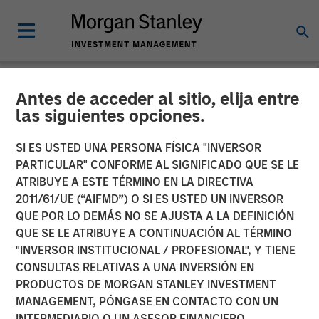
Antes de acceder al sitio, elija entre
INSIGHTS
las siguientes opciones.
Why CLO Equity Now:
SI ES USTED UNA PERSONA FÍSICA "INVERSOR
Opportunities in a Volatile
PARTICULAR" CONFORME AL SIGNIFICADO QUE SE LE
ATRIBUYE A ESTE TÉRMINO EN LA DIRECTIVA
Market
2011/61/UE (“AIFMD”) O SI ES USTED UN INVERSOR
QUE POR LO DEMÁS NO SE AJUSTA A LA DEFINICIÓN
QUE SE LE ATRIBUYE A CONTINUACIÓN AL TÉRMINO
27 ABRIL 2026
"INVERSOR INSTITUCIONAL / PROFESIONAL", Y TIENE
CONSULTAS RELATIVAS A UNA INVERSIÓN EN
Peter M. Campo, CFA
PRODUCTOS DE MORGAN STANLEY INVESTMENT
Managing Director
MANAGEMENT, PÓNGASE EN CONTACTO CON UN
INTERMEDIARIO O UN ASESOR FINANCIERO