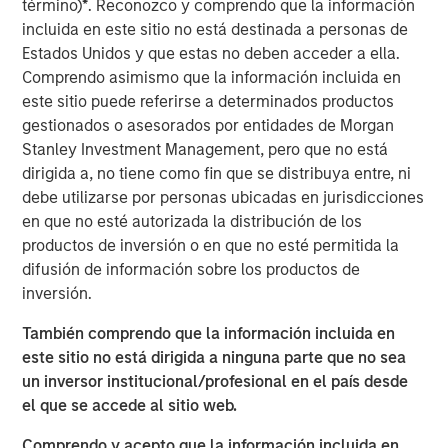
término)
*
. Reconozco y comprendo que la información
expectations.
incluida en este sitio no está destinada a personas de
Estados Unidos y que estas no deben acceder a ella.
Floating-Rate Loans Team
Comprendo asimismo que la información incluida en
As a pioneer in the floating-rate loan market, the team is
este sitio puede referirse a determinados productos
dedicated to loan market investing and has a
gestionados o asesorados por entidades de Morgan
demonstrable track record since 1989.
Stanley Investment Management, pero que no está
dirigida a, no tiene como fin que se distribuya entre, ni
debe utilizarse por personas ubicadas en jurisdicciones
ARTÍCULOS RELACIONADOS
en que no esté autorizada la distribución de los
ARTÍCULO
productos de inversión o en que no esté permitida la
difusión de información sobre los productos de
How a Strategic Allocation to Loans Can
inversión.
Shine in 2026
También comprendo que la información incluida en
este sitio no está dirigida a ninguna parte que no sea
ETFS
un inversor institucional/profesional en el país desde
el que se accede al sitio web.
Fed Cut: So What?
Comprendo y acepto que la información incluida en