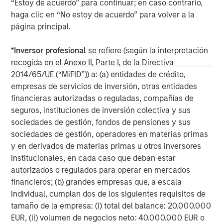
The MSIM Quantitative Duration
F
“Estoy de acuerdo” para continuar; en caso contrario,
Strategy Model: A Factor-Based
C
haga clic en “No estoy de acuerdo” para volver a la
Approach to Managing Interest Rates
página principal.
Anton Heese and Matas Vala explore the
H
Quantitative Duration Strategy Model, one of the
h
*
Inversor profesional
se refiere (según la interpretación
proprietary tools the team uses to enhance their
c
recogida en el Anexo II, Parte I, de la Directiva
investment process, as it helps provide structure
d
2014/65/UE (“MiFID”)) a: (a) entidades de crédito,
and rigour with identifying and processing
l
empresas de servicios de inversión, otras entidades
relevant and important data.
C
financieras autorizadas o reguladas, compañías de
f
seguros, instituciones de inversión colectiva y sus
c
05-AGO-2026
0
sociedades de gestión, fondos de pensiones y sus
sociedades de gestión, operadores en materias primas
y en derivados de materias primas u otros inversores
institucionales, en cada caso que deban estar
autorizados o regulados para operar en mercados
financieros; (b) grandes empresas que, a escala
individual, cumplan dos de los siguientes requisitos de
tamaño de la empresa: (i) total del balance: 20.000.000
EUR, (ii) volumen de negocios neto: 40.000.000 EUR o