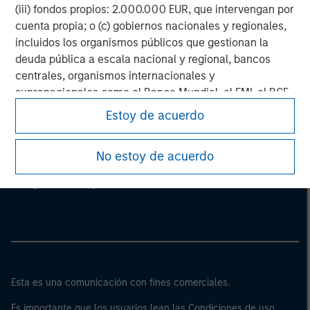
(iii) fondos propios: 2.000.000 EUR, que intervengan por
cuenta propia; o (c) gobiernos nacionales y regionales,
incluidos los organismos públicos que gestionan la
deuda pública a escala nacional y regional, bancos
centrales, organismos internacionales y
supranacionales como el Banco Mundial, el FMI, el BCE,
el BEI y otras organizaciones internacionales similares,
Estoy de acuerdo
que intervengan por cuenta propia.
Morgan Stanley
Tenga en cuenta que es posible que la definición de
No estoy de acuerdo
“inversor profesional” no sea la definición prevista por
Morgan Stanley Careers
el regulador del país de origen desde el cual se accede
al sitio web.
Esta es una comunicación con fines comerciales.
Es importante que los usuarios lean las Condiciones de uso