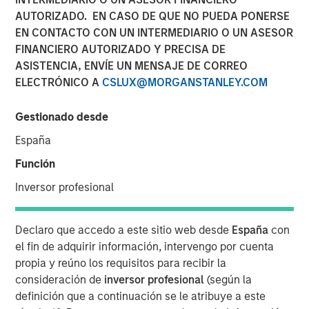
Steve Sebo
AUTORIZADO. EN CASO DE QUE NO PUEDA PONERSE
Executive Director
EN CONTACTO CON UN INTERMEDIARIO O UN ASESOR
FINANCIERO AUTORIZADO Y PRECISA DE
ASISTENCIA, ENVÍE UN MENSAJE DE CORREO
ELECTRÓNICO A
CSLUX@MORGANSTANLEY.COM
Gestionado desde
España
Play
Función
Inversor profesional
Video
Declaro que accedo a este sitio web desde
España
con
el fin de adquirir información, intervengo por cuenta
In this webinar, our investment leaders talked about the
propia y reúno los requisitos para recibir la
opportunity in CLO Equity and explored how today’s
consideración de
inversor profesional
(según la
macro backdrop — including dispersion, software/AI
definición que a continuación se le atribuye a este
impacts, and credit repricing — is shaping performance