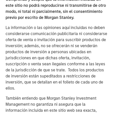
este sitio no podrá reproducirse ni transmitirse de otro
PRESS RELEASE
modo, ni total ni parcialmente, sin el consentimiento
MSIM Expands Loan Business with Pricing of
previo por escrito de Morgan Stanley.
$400M Morgan Stanley Eaton Vance CLO
2025-21 Ltd.
La información o las opiniones aquí incluidas no deben
considerarse comunicación publicitaria ni considerarse
oferta de venta o invitación para suscribir productos de
inversión; además, no se ofrecerán ni se venderán
The Authors
productos de inversión a personas ubicadas en
jurisdicciones en que dichas oferta, invitación,
suscripción o venta sean ilegales conforme a las leyes
de la jurisdicción de que se trate. Todos los productos
de inversión están supeditados a restricciones de
Peter M. Campo, CFA
inversión, que se detallan en el folleto de cada uno de
Managing Director
ellos.
También entiendo que Morgan Stanley Investment
Steve Sebo
Management no garantiza ni asegura que la
información incluida en este sitio web sea exacta,
Executive Director