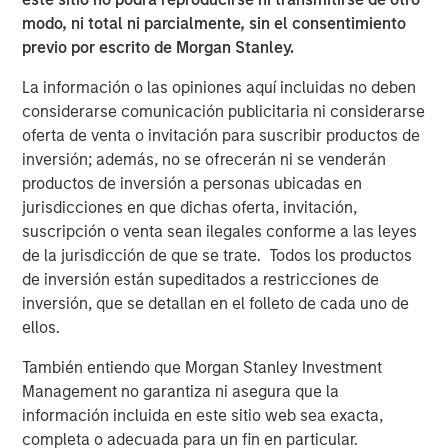
About Morgan Stanley Investment Management
modo, ni total ni parcialmente, sin el consentimiento
previo por escrito de Morgan Stanley.
Morgan Stanley Investment Management, together with
its investment advisory affiliates, has more than 1,400
La información o las opiniones aquí incluidas no deben
investment professionals around the world and $1.6
considerarse comunicación publicitaria ni considerarse
trillion in assets under management or supervision as of
oferta de venta o invitación para suscribir productos de
March 31, 2025. Morgan Stanley Investment Management
inversión; además, no se ofrecerán ni se venderán
strives to provide outstanding long-term investment
productos de inversión a personas ubicadas en
performance, service, and a comprehensive suite of
jurisdicciones en que dichas oferta, invitación,
investment management solutions to a diverse client
suscripción o venta sean ilegales conforme a las leyes
base, which includes governments, institutions,
de la jurisdicción de que se trate. Todos los productos
corporations and individuals worldwide. For further
de inversión están supeditados a restricciones de
information about Morgan Stanley Investment
inversión, que se detallan en el folleto de cada uno de
Management, please visit
www.morganstanley.com/im
.
ellos.
About Morgan Stanley
También entiendo que Morgan Stanley Investment
Management no garantiza ni asegura que la
Morgan Stanley (NYSE: MS) is a leading global financial
información incluida en este sitio web sea exacta,
services firm providing a wide range of investment
completa o adecuada para un fin en particular.