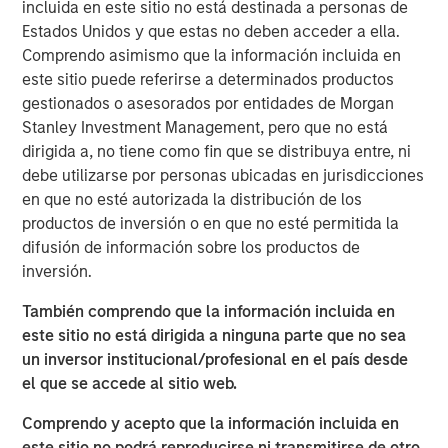
incluida en este sitio no está destinada a personas de
encouraged by the interest from both new and existing
Estados Unidos y que estas no deben acceder a ella.
investors,” said Steve Sebo, Head of CLO Structuring &
Comprendo asimismo que la información incluida en
Capital Markets. “Closing this deal is a great step forward
este sitio puede referirse a determinados productos
as we continue to build our CLO business.”
gestionados o asesorados por entidades de Morgan
Ed Greenaway, Head of CLO Portfolio Management,
Stanley Investment Management, pero que no está
added, “Navigating the difficult dance of risk and return
dirigida a, no tiene como fin que se distribuya entre, ni
across the capital structure and within the asset pool has
debe utilizarse por personas ubicadas en jurisdicciones
always been the core of our approach. The recent
en que no esté autorizada la distribución de los
volatility within the market presents challenges but also
productos de inversión o en que no esté permitida la
opportunity for equity and debt investors alike.”
difusión de información sobre los productos de
inversión.
MSIM’s Floating-Rate Loan team traces its roots to 1989
and is a pioneer in broadly syndicated loan investment
También comprendo que la información incluida en
management. The 40+ member team manages an array
este sitio no está dirigida a ninguna parte que no sea
of U.S. and European loan strategies, CLO debt tranches
un inversor institucional/profesional en el país desde
and a growing CLO platform. The team’s total assets
el que se accede al sitio web.
under management were $30.0 billion at the start of
Comprendo y acepto que la información incluida en
2025.
este sitio no podrá reproducirse ni transmitirse de otro