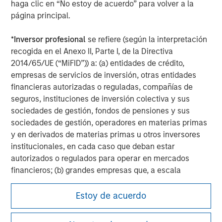
haga clic en “No estoy de acuerdo” para volver a la
página principal.
*
Inversor profesional
se refiere (según la interpretación
recogida en el Anexo II, Parte I, de la Directiva
2014/65/UE (“MiFID”)) a: (a) entidades de crédito,
empresas de servicios de inversión, otras entidades
financieras autorizadas o reguladas, compañías de
seguros, instituciones de inversión colectiva y sus
sociedades de gestión, fondos de pensiones y sus
sociedades de gestión, operadores en materias primas
y en derivados de materias primas u otros inversores
institucionales, en cada caso que deban estar
autorizados o regulados para operar en mercados
financieros; (b) grandes empresas que, a escala
individual, cumplan dos de los siguientes requisitos de
Morgan Stanley
tamaño de la empresa: (i) total del balance: 20.000.000
Estoy de acuerdo
EUR, (ii) volumen de negocios neto: 40.000.000 EUR o
Morgan Stanley Careers
(iii) fondos propios: 2.000.000 EUR, que intervengan por