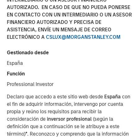
AUTORIZADO. EN CASO DE QUE NO PUEDA PONERSE
EN CONTACTO CON UN INTERMEDIARIO O UN ASESOR
FINANCIERO AUTORIZADO Y PRECISA DE
ASISTENCIA, ENVÍE UN MENSAJE DE CORREO
Attractive market conditions and robust interest for tier-1
ELECTRÓNICO A
CSLUX@MORGANSTANLEY.COM
collateral manager profile underpinned strong
institutional demand.
Gestionado desde
BOSTON —
España
Morgan Stanley Investment Management (MSIM), a global
Función
asset manager, today announced the closing of Morgan
Professional Investor
Stanley Eaton Vance CLO 2025-21, Ltd., marking the
investment team’s first Collateralized Loan Obligation
Declaro que accedo a este sitio web desde
España
con
(CLO) in 2025. The $400 million transaction was priced
el fin de adquirir información, intervengo por cuenta
on March 7 and increases CLO platform assetsto
propia y reúno los requisitos para recibir la
approximately $7.5 billion across twenty vehicles. Wells
consideración de
inversor profesional
(según la
Fargo Securities served as sole arranger for the deal.
definición que a continuación se le atribuye a este
término)
*
. Reconozco y comprendo que la información
“We’re excited to be back in the new issue market and are