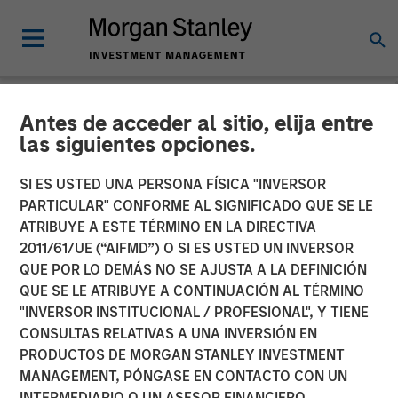
Antes de acceder al sitio, elija entre
NEWSROOM
las siguientes opciones.
MSIM Expands Loan
SI ES USTED UNA PERSONA FÍSICA "INVERSOR
Business with Pricing of
PARTICULAR" CONFORME AL SIGNIFICADO QUE SE LE
ATRIBUYE A ESTE TÉRMINO EN LA DIRECTIVA
$400M Morgan Stanley
2011/61/UE (“AIFMD”) O SI ES USTED UN INVERSOR
QUE POR LO DEMÁS NO SE AJUSTA A LA DEFINICIÓN
Eaton Vance CLO 2025-21
QUE SE LE ATRIBUYE A CONTINUACIÓN AL TÉRMINO
Ltd.
"INVERSOR INSTITUCIONAL / PROFESIONAL", Y TIENE
CONSULTAS RELATIVAS A UNA INVERSIÓN EN
PRODUCTOS DE MORGAN STANLEY INVESTMENT
22 ABRIL 2025
MANAGEMENT, PÓNGASE EN CONTACTO CON UN
INTERMEDIARIO O UN ASESOR FINANCIERO