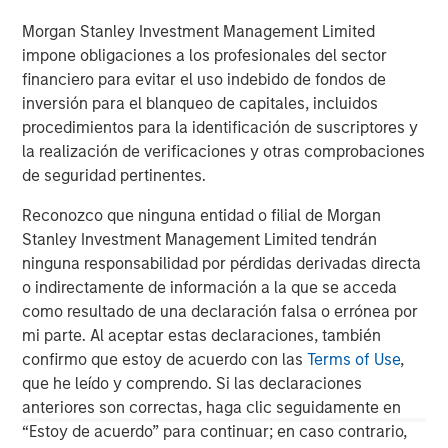
banking, securities, wealth management and investment
management services. With offices in 42 countries, the
Morgan Stanley Investment Management Limited
Firm's employees serve clients worldwide including
impone obligaciones a los profesionales del sector
corporations, governments, institutions and individuals.
financiero para evitar el uso indebido de fondos de
For more information about Morgan Stanley, please visit
inversión para el blanqueo de capitales, incluidos
www.morganstanley.com
.
procedimientos para la identificación de suscriptores y
la realización de verificaciones y otras comprobaciones
de seguridad pertinentes.
MSIM Spokesperson
Reconozco que ninguna entidad o filial de Morgan
Stanley Investment Management Limited tendrán
ninguna responsabilidad por pérdidas derivadas directa
o indirectamente de información a la que se acceda
Steve Sebo
como resultado de una declaración falsa o errónea por
mi parte. Al aceptar estas declaraciones, también
Executive Director
confirmo que estoy de acuerdo con las
Terms of Use
,
que he leído y comprendo. Si las declaraciones
anteriores son correctas, haga clic seguidamente en
Edward Greenaway, CFA
“Estoy de acuerdo” para continuar; en caso contrario,
Executive Director