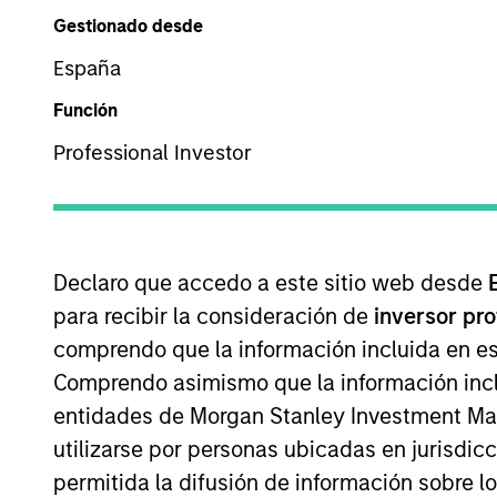
Descripción general
Gestionado desde
España
Función
As a pioneer in the f
Professional Investor
track record since 19
tranches, with all ou
research platform and
investment process.
Declaro que accedo a este sitio web desde
para recibir la consideración de
inversor pr
comprendo que la información incluida en es
Comprendo asimismo que la información incl
entidades de Morgan Stanley Investment Mana
Gestores del fondo
utilizarse por personas ubicadas en jurisdic
permitida la difusión de información sobre l