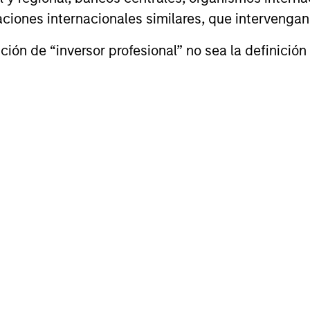
izaciones internacionales similares, que intervenga
eve Sebo
Michael Turgel,
ión de “inversor profesional” no sea la definición 
CFA
cutive Director
Managing Director
sión