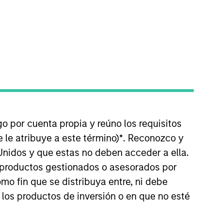
Team Insights
 has a demonstrable
oans and CLO debt
bust fundamental
f our risk-focused
go por cuenta propia y reúno los requisitos
 le atribuye a este término)
*
. Reconozco y
Unidos y que estas no deben acceder a ella.
s productos gestionados o asesorados por
o fin que se distribuya entre, ni debe
 los productos de inversión o en que no esté