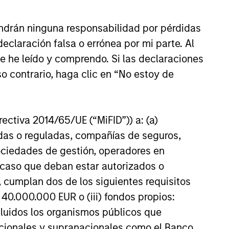
ndrán ninguna responsabilidad por pérdidas
claración falsa o errónea por mi parte. Al
ue he leído y comprendo. Si las declaraciones
o contrario, haga clic en “No estoy de
irectiva 2014/65/UE (“MiFID”)) a: (a)
adas o reguladas, compañías de seguros,
sociedades de gestión, operadores en
a caso que deban estar autorizados o
 cumplan dos de los siguientes requisitos
 40.000.000 EUR o (iii) fondos propios:
cluidos los organismos públicos que
nacionales y supranacionales como el Banco