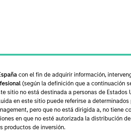
Equipo
loating-rate corporate loan market, our team
89. We invest in U.S. and European senior l
r investment strategies underpinned by a ro
 the consistent and systematic application o
España
con el fin de adquirir información, interven
ofesional
(según la definición que a continuación se
te sitio no está destinada a personas de Estados 
uida en este sitio puede referirse a determinado
gement, pero que no está dirigida a, no tiene com
ciones en que no esté autorizada la distribución de
os productos de inversión.