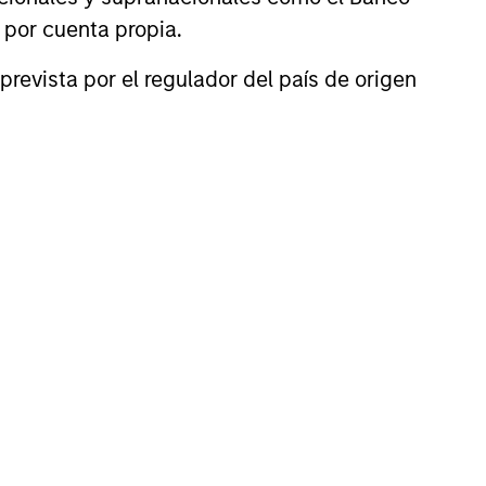
n por cuenta propia.
Kathryn T. White
prevista por el regulador del país de origen
Managing Director