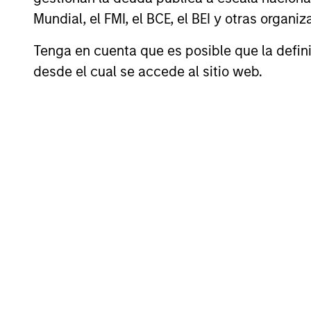
Mundial, el FMI, el BCE, el BEI y otras organ
Edward
St
Tenga en cuenta que es posible que la definic
Greenaway, CFA
Exe
desde el cual se accede al sitio web.
Executive Director
Profesionales de inver