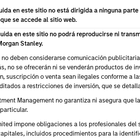
da en este sitio no está dirigida a ninguna parte
 que se accede al sitio web.
da en este sitio no podrá reproducirse ni transmi
 Morgan Stanley.
s no deben considerarse comunicación publicitaria 
ás, no se ofrecerán ni se venderán productos de i
ón, suscripción o venta sean ilegales conforme a la
itados a restricciones de inversión, que se detalla
ment Management no garantiza ni asegura que la i
articular.
lph H. Hinckley,
Heath Christense
d impone obligaciones a los profesionales del se
, CFA
CFA
pitales, incluidos procedimientos para la identifi
aging Director
Executive Director