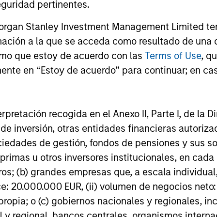
guridad pertinentes.
Morgan Stanley Investment Management Limited te
mación a la que se acceda como resultado de una de
rmo que estoy de acuerdo con las
Terms of Use
, q
ente en “Estoy de acuerdo” para continuar; en cas
erpretación recogida en el Anexo II, Parte I, de la D
 de inversión, otras entidades financieras autoriz
sociedades de gestión, fondos de pensiones y sus 
primas u otros inversores institucionales, en cad
os; (b) grandes empresas que, a escala individual,
ce: 20.000.000 EUR, (ii) volumen de negocios neto:
ropia; o (c) gobiernos nacionales y regionales, in
l y regional, bancos centrales, organismos inter