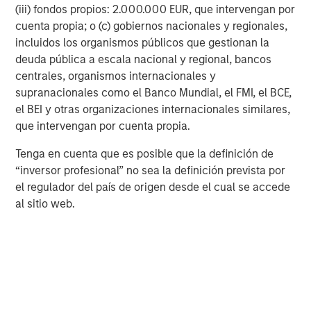
consent of the Firm. It is not addressed to any other person and
(iii) fondos propios: 2.000.000 EUR, que intervengan por
may not be used by them for any purpose whatsoever. It is the
cuenta propia; o (c) gobiernos nacionales y regionales,
responsibility of every person reading this material to fully
observe the laws of any relevant country, including obtaining
incluidos los organismos públicos que gestionan la
any governmental or other consent which may be required or
deuda pública a escala nacional y regional, bancos
observing any other formality which needs to be observed in
that country.
centrales, organismos internacionales y
supranacionales como el Banco Mundial, el FMI, el BCE,
This material is a general communication, which is not impartial,
el BEI y otras organizaciones internacionales similares,
is for informational and educational purposes only, not a
recommendation to purchase or sell specific securities, or to
que intervengan por cuenta propia.
adopt any particular investment strategy. Information does not
address financial objectives, situation or specific needs of
Tenga en cuenta que es posible que la definición de
individual investors.
“inversor profesional” no sea la definición prevista por
Any charts and graphs provided are for illustrative purposes
el regulador del país de origen desde el cual se accede
only. Any performance quoted represents past performance
.
Past performance does not guarantee future results
. All
al sitio web.
investments involve risks, including the possible loss of
principal.
For the complete content and important disclosures, refer to
the
Article’s PDF
.