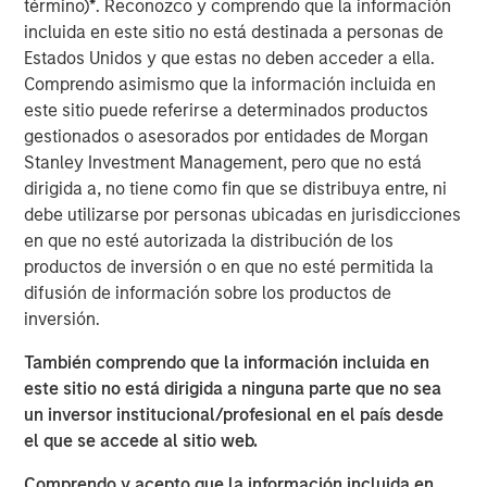
término)
*
. Reconozco y comprendo que la información
(public and private assets) and fully private portfolios.
incluida en este sitio no está destinada a personas de
Offerings are delivered via a managed portfolio or model,
Estados Unidos y que estas no deben acceder a ella.
in discretionary or advisory format.
Comprendo asimismo que la información incluida en
este sitio puede referirse a determinados productos
gestionados o asesorados por entidades de Morgan
ARTÍCULOS RELACIONADOS
Stanley Investment Management, pero que no está
QUARTERLY
dirigida a, no tiene como fin que se distribuya entre, ni
debe utilizarse por personas ubicadas en jurisdicciones
Private Markets Perspectives Q2 Webinar
en que no esté autorizada la distribución de los
productos de inversión o en que no esté permitida la
difusión de información sobre los productos de
QUARTERLY
inversión.
Private Markets Perspectives Q1 Webinar
También comprendo que la información incluida en
este sitio no está dirigida a ninguna parte que no sea
QUARTERLY
un inversor institucional/profesional en el país desde
el que se accede al sitio web.
Private Markets Perspectives Q4 Webinar
Comprendo y acepto que la información incluida en