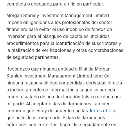
completa o adecuada para un fin en particular.
Morgan Stanley Investment Management Limited
impone obligaciones a los profesionales del sector
financiero para evitar el uso indebido de fondos de
inversión para el blanqueo de capitales, incluidos
procedimientos para la identificación de suscriptores y
ARTÍCULO
T
la realización de verificaciones y otras comprobaciones
de seguridad pertinentes.
The MSIM Quantitative Duration
F
Reconozco que ninguna entidad o filial de Morgan
Strategy Model: A Factor-Based
C
Stanley Investment Management Limited tendrán
Approach to Managing Interest Rates
Anton Heese and Matas Vala explore the
H
ninguna responsabilidad por pérdidas derivadas directa
Quantitative Duration Strategy Model, one of the
h
o indirectamente de información a la que se acceda
proprietary tools the team uses to enhance their
c
como resultado de una declaración falsa o errónea por
investment process, as it helps provide structure
d
mi parte. Al aceptar estas declaraciones, también
and rigour with identifying and processing
l
confirmo que estoy de acuerdo con las
Terms of Use
,
relevant and important data.
C
que he leído y comprendo. Si las declaraciones
f
anteriores son correctas, haga clic seguidamente en
c
05-AGO-2026
0