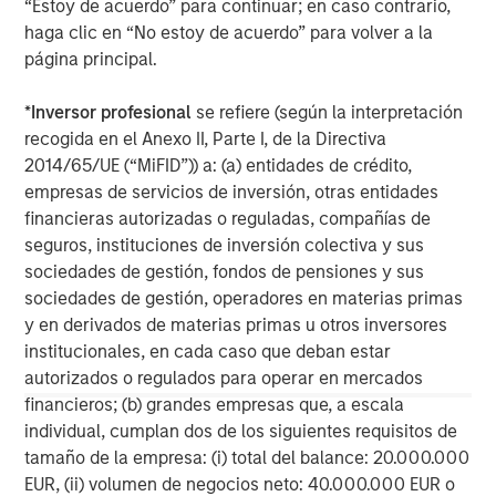
“Estoy de acuerdo” para continuar; en caso contrario,
haga clic en “No estoy de acuerdo” para volver a la
página principal.
*
Inversor profesional
se refiere (según la interpretación
recogida en el Anexo II, Parte I, de la Directiva
2014/65/UE (“MiFID”)) a: (a) entidades de crédito,
empresas de servicios de inversión, otras entidades
financieras autorizadas o reguladas, compañías de
Important Information:
Diversification does not eliminate the risk of loss.
seguros, instituciones de inversión colectiva y sus
sociedades de gestión, fondos de pensiones y sus
The views and opinions are those of the author as of the date of
publication and are subject to change at any time due to market
sociedades de gestión, operadores en materias primas
or economic conditions and may not necessarily come to pass.
y en derivados de materias primas u otros inversores
The views expressed do not reflect the opinions of all
institucionales, en cada caso que deban estar
investment personnel at Morgan Stanley Investment
Management (MSIM) and its subsidiaries and affiliates
autorizados o regulados para operar en mercados
(collectively the Firm”), and may not be reflected in all the
financieros; (b) grandes empresas que, a escala
strategies and products that the Firm offers.
individual, cumplan dos de los siguientes requisitos de
This material is for the benefit of persons whom the Firm
tamaño de la empresa: (i) total del balance: 20.000.000
reasonably believes it is permitted to communicate to and
should not be forwarded to any other person without the
EUR, (ii) volumen de negocios neto: 40.000.000 EUR o