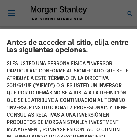
Antes de acceder al sitio, elija entre
INSIGHTS
las siguientes opciones.
Introducing the Morgan
SI ES USTED UNA PERSONA FÍSICA "INVERSOR
Stanley Private Markets
PARTICULAR" CONFORME AL SIGNIFICADO QUE SE LE
ATRIBUYE A ESTE TÉRMINO EN LA DIRECTIVA
ELTIF
2011/61/UE (“AIFMD”) O SI ES USTED UN INVERSOR
QUE POR LO DEMÁS NO SE AJUSTA A LA DEFINICIÓN
QUE SE LE ATRIBUYE A CONTINUACIÓN AL TÉRMINO
30 NOVIEMBRE 2025
"INVERSOR INSTITUCIONAL / PROFESIONAL", Y TIENE
CONSULTAS RELATIVAS A UNA INVERSIÓN EN
Steven Turner, CFA
PRODUCTOS DE MORGAN STANLEY INVESTMENT
Managing Director
MANAGEMENT, PÓNGASE EN CONTACTO CON UN
INTERMEDIARIO O UN ASESOR FINANCIERO