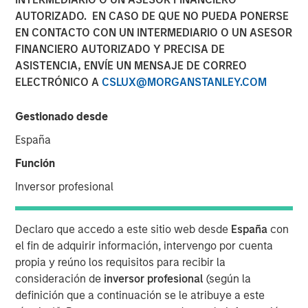
AUTORIZADO. EN CASO DE QUE NO PUEDA PONERSE
EN CONTACTO CON UN INTERMEDIARIO O UN ASESOR
FINANCIERO AUTORIZADO Y PRECISA DE
ASISTENCIA, ENVÍE UN MENSAJE DE CORREO
ELECTRÓNICO A
CSLUX@MORGANSTANLEY.COM
Play
Gestionado desde
España
Función
Video
Inversor profesional
Declaro que accedo a este sitio web desde
España
con
Portfolio Solutions Group
el fin de adquirir información, intervengo por cuenta
The Portfolio Solutions Group is a comprehensive multi-
propia y reúno los requisitos para recibir la
asset business, with activity across all asset strategies
consideración de
inversor profesional
(según la
and types (traditional and alternative), through solutions
definición que a continuación se le atribuye a este
that span fully liquid (public assets), comprehensive