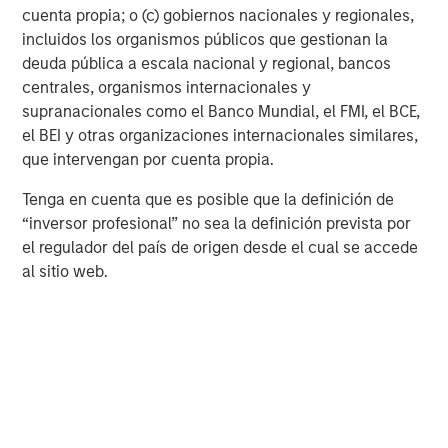
sectors offer robust fundamentals, compelling valuations,
cuenta propia; o (c) gobiernos nacionales y regionales,
and technical tailwinds that position them to deliver
incluidos los organismos públicos que gestionan la
superior risk-adjusted performance versus certain other
deuda pública a escala nacional y regional, bancos
higher-quality fixed income segments. Healthy collateral,
centrales, organismos internacionales y
strong underwriting, and attractive spreads overall
supranacionales como el Banco Mundial, el FMI, el BCE,
underpin our positive outlook.
el BEI y otras organizaciones internacionales similares,
que intervengan por cuenta propia.
2026 Themes & Positioning
Tenga en cuenta que es posible que la definición de
“inversor profesional” no sea la definición prevista por
Theme
Positioning
el regulador del país de origen desde el cual se accede
al sitio web.
Rise of the
term
Curve steepening in
premium as
U.S., UK, and
markets
Australia; long-end
adjust to
real-yield value in
higher real
Europe and Australia
rates