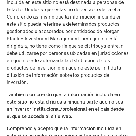
incluida en este sitio no está destinada a personas de
Estados Unidos y que estas no deben acceder a ella.
Comprendo asimismo que la información incluida en
Macro & Policy Backdrop: Opportunity Amid Divergence
este sitio puede referirse a determinados productos
gestionados o asesorados por entidades de Morgan
The global macro environment entering 2026 reflects a
Stanley Investment Management, pero que no está
world adjusting to structurally higher real yields, reduced
dirigida a, no tiene como fin que se distribuya entre, ni
fiscal flexibility, and diverging monetary-policy paths—the
debe utilizarse por personas ubicadas en jurisdicciones
U.S. and the U.K. easing, Japan, Australia and New
en que no esté autorizada la distribución de los
Zealand tightening, and others likely on hold. Real rates
productos de inversión o en que no esté permitida la
globally have reset after nearly 15 years of post-Global
difusión de información sobre los productos de
Financial Crisis monetary repression and now reflect the
inversión.
impact of persistent fiscal expansion funded less by
central banks and more by private-sector investors.
También comprendo que la información incluida en
este sitio no está dirigida a ninguna parte que no sea
Geopolitical risk and trade policy pressures could
un inversor institucional/profesional en el país desde
influence macro-outcomes more directly than in past
el que se accede al sitio web.
cycles. China continues to expand its manufacturing and
export footprint, even as domestic demand remains
Comprendo y acepto que la información incluida en
weak, policymakers avoid aggressive easing, and U.S.
este sitio no podrá reproducirse ni transmitirse de otro