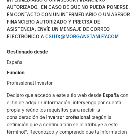
Playbook
AUTORIZADO. EN CASO DE QUE NO PUEDA PONERSE
EN CONTACTO CON UN INTERMEDIARIO O UN ASESOR
FINANCIERO AUTORIZADO Y PRECISA DE
14 ENERO 2026
ASISTENCIA, ENVÍE UN MENSAJE DE CORREO
ELECTRÓNICO A
CSLUX@MORGANSTANLEY.COM
Gestionado desde
The Authors
España
Vishal Khanduja, CFA
Función
Head of Broad Markets
Professional Investor
Utkarsh Sharma
Declaro que accedo a este sitio web desde
España
con
Head of Global Aggregate
el fin de adquirir información, intervengo por cuenta
propia y reúno los requisitos para recibir la
Leon Grenyer
consideración de
inversor profesional
(según la
Head of European Aggregate
definición que a continuación se le atribuye a este
término)
*
. Reconozco y comprendo que la información