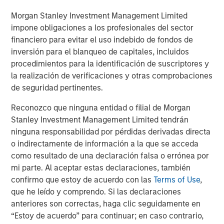
2020 (and second-best since 2008)—marking a sharp
Morgan Stanley Investment Management Limited
rebound from the losses during the Fed’s rate-hiking
impone obligaciones a los profesionales del sector
cycle in 2022.
financiero para evitar el uso indebido de fondos de
The theme of higher starting yields and tighter index-
inversión para el blanqueo de capitales, incluidos
level spreads remains intact, but we anticipate greater
procedimientos para la identificación de suscriptores y
dispersion across both macro and credit positions. While
la realización de verificaciones y otras comprobaciones
headlines emphasize tight corporate spreads, we believe
de seguridad pertinentes.
structural factors will help sustain these levels—yet
Reconozco que ninguna entidad o filial de Morgan
active credit selection will be the key driver of
Stanley Investment Management Limited tendrán
outperformance in the coming year. Our outlook calls for
ninguna responsabilidad por pérdidas derivadas directa
global growth to moderate yet remain positive, with the
o indirectamente de información a la que se acceda
potential to reaccelerate in the second half. Corporate
como resultado de una declaración falsa o errónea por
fundamentals appear solid, supported by rising profits,
mi parte. Al aceptar estas declaraciones, también
while the promise of AI-driven productivity gains looms
confirmo que estoy de acuerdo con las
Terms of Use
,
large.
que he leído y comprendo. Si las declaraciones
Key themes for 2026 include:
anteriores son correctas, haga clic seguidamente en
“Estoy de acuerdo” para continuar; en caso contrario,
Constructive global growth, with the U.S. and select