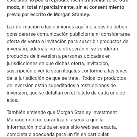
trade policy becomes more restrictive. Across
modo, ni total ni parcialmente, sin el consentimiento
economies, the central question shifts from
“who cuts
previo por escrito de Morgan Stanley.
fastest?”
to
“who can sustainably operate within the
constraints of higher real rates, fiscal limits imposed by
La información o las opiniones aquí incluidas no deben
growing government indebtedness, and geopolitical
considerarse comunicación publicitaria ni considerarse
uncertainty?”
This regime likely rewards selective
oferta de venta o invitación para suscribir productos de
duration, real-yield exposure, inflation hedges, and
inversión; además, no se ofrecerán ni se venderán
sovereign differentiation.
productos de inversión a personas ubicadas en
jurisdicciones en que dichas oferta, invitación,
In 2025, markets navigated a landscape shaped by
suscripción o venta sean ilegales conforme a las leyes
disruptive and often conflicting forces. Tariffs fueled
de la jurisdicción de que se trate. Todos los productos
uncertainty across supply chains, growth, and inflation
de inversión están supeditados a restricciones de
just as the Fed settled into its rate-cutting mode. Political
inversión, que se detallan en el folleto de cada uno de
gridlock in the U.S. culminated in a historic 43-day
ellos.
government shutdown—the longest on record. Yet,
through these headwinds, fixed income demonstrated
También entiendo que Morgan Stanley Investment
remarkable resilience, even amid stubbornly tight
Management no garantiza ni asegura que la
spreads. The Bloomberg Global Aggregate Index USD
información incluida en este sitio web sea exacta,
returned 8.17% in 2025 —its strongest performance since
completa o adecuada para un fin en particular.