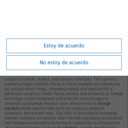
interest-rate environment, bond prices may fall and may result
in periods of volatility and increased portfolio redemptions. In a
declining interest-rate environment, the portfolio may generate
less income.
Longer-term securities
may be more sensitive to
interest rate changes. Certain
U.S. government
securities
purchased by the strategy, such as those issued by
Fannie Mae and Freddie Mac, are not backed by the full faith and
credit of the U.S. It is possible that these issuers will not have
the funds to meet their payment obligations in the future
Public
Estoy de acuerdo
bank loans
are subject to liquidity risk and the credit risks of
lower-rated securities.
High-yield securities
(junk bonds) are
lower-rated securities that may have a higher degree of credit
and liquidity risk. Sovereign debt securities are subject to default
No estoy de acuerdo
risk.
Mortgage- and asset-backed securities
are sensitive to
early prepayment risk and a higher risk of default and may be
hard to value and difficult to sell (liquidity risk). They are also
subject to credit, market, and interest rate risks. The currency
market is highly volatile. Prices in these markets are influenced
by, among other things, changing supply and demand for a
particular currency; trade; fiscal, money and domestic or foreign
exchange control programs and policies; and changes in
domestic and foreign interest rates. Investments in
foreign
markets
entail special risks such as currency, political,
economic and market risks. The risks of investing in emerging
market countries are greater than the risks generally associated
with foreign investments. Investing in companies in anticipation
of a catalyst event, such as
AI adoption
, carries the risk that