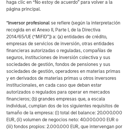
haga clic en “No estoy de acuerdo” para volver a la
emerging markets leading the way.
página principal.
Fiscal stimulus and an AI-driven capital expenditure
*
Inversor profesional
se refiere (según la interpretación
boom fueling demand.
recogida en el Anexo II, Parte I, de la Directiva
Most central banks are poised to cut or to be on
2014/65/UE (“MiFID”)) a: (a) entidades de crédito,
hold, supporting risk assets and credit.
empresas de servicios de inversión, otras entidades
financieras autorizadas o reguladas, compañías de
Sector-specific opportunities in securitized credit,
seguros, instituciones de inversión colectiva y sus
agency MBS, and emerging markets.
sociedades de gestión, fondos de pensiones y sus
sociedades de gestión, operadores en materias primas
The need for selectivity as heavy supply and
y en derivados de materias primas u otros inversores
shifting buyer bases test market resilience.
institucionales, en cada caso que deban estar
While investment grade and high yield corporates face
autorizados o regulados para operar en mercados
record issuance and tight spreads, and sovereigns
financieros; (b) grandes empresas que, a escala
contend with fiscal constraints, we see the best
individual, cumplan dos de los siguientes requisitos de
opportunities in securitized credit. In fact, our highest
tamaño de la empresa: (i) total del balance: 20.000.000
conviction for 2026 is in the securitized space—agency
EUR, (ii) volumen de negocios neto: 40.000.000 EUR o
and non-agency MBS, CMBS, and ABS. We believe these
(iii) fondos propios: 2.000.000 EUR, que intervengan por