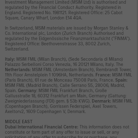
Investment Management Limited (MSIM Ltd) is authorised and
regulated by the Financial Conduct Authority. Registered in
England. Registered No. 1981121. Registered Ofﬁce: 25 Cabot
Square, Canary Wharf, London E14 4QA.
In Switzerland, MSIM materials are issued by Morgan Stanley &
Co. International plc, London (Zurich Branch) Authorised and
regulated by the Eidgenössische Finanzmarktaufsicht ("FINMA").
Registered Office: Beethovenstrasse 33, 8002 Zurich,
Switzerland.
Italy:
MSIM FMIL (Milan Branch), (Sede Secondaria di Milano)
Palazzo Serbelloni Corso Venezia, 16 20121 Milano, Italy. The
Netherlands:
MSIM FMIL (Amsterdam Branch), Rembrandt Tower,
11th Floor Amstelplein 1 1096HA, Netherlands.
France:
MSIM FMIL
(Paris Branch), 61 rue de Monceau 75008 Paris, France.
Spain:
MSIM FMIL (Madrid Branch), Calle Serrano 55, 28006, Madrid,
Spain.
Germany
: MSIM FMIL Frankfurt Branch, Große
Gallusstraße 18, 60312 Frankfurt am Main, Germany (Gattung:
Zweigniederlassung (FDI) gem. § 53b KWG).
Denmark:
MSIM FMIL
(Copenhagen Branch), Gorrissen Federspiel, Axel Towers,
Axeltorv2, 1609 Copenhagen V, Denmark.
MIDDLE EAST
Dubai International Financial Centre:
This information does not
constitute or form part of any offer to issue or sell, or any
solicitation of any offer to subscribe for or purchase, any