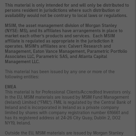
This material is only intended for and will only be distributed to
persons resident in jurisdictions where such distribution or
availability would not be contrary to local laws or regulations.
MSIM, the asset management division of Morgan Stanley
(NYSE: MS), and its affiliates have arrangements in place to
market each other’s products and services. Each MSIM
affiliate is regulated as appropriate in the jurisdiction it
operates. MSIM’s affiliates are: Calvert Research and
Management, Eaton Vance Management, Parametric Portfolio
Associates LLC, Parametric SAS, and Atlanta Capital
Management LLC.
This material has been issued by any one or more of the
following entities:
EMEA
This material is for Professional Clients/Accredited Investors only.
In the EU, MSIM materials are issued by MSIM Fund Management
(Ireland) Limited (“FMIL”). FMIL is regulated by the Central Bank of
Ireland and is incorporated in Ireland as a private company
limited by shares with company registration number 616661 and
has its registered address at 24-26 City Quay, Dublin 2, DO2
NY19, Ireland.
Outside the EU, MSIM materials are issued by Morgan Stanley