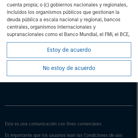
cuenta propia; o (c) gobiernos nacionales y regionales,
incluidos los organismos públicos que gestionan la
deuda pública a escala nacional y regional, bancos
centrales, organismos internacionales y
supranacionales como el Banco Mundial, el FMI, el BCE,
el BEI y otras organizaciones internacionales similares,
que intervengan por cuenta propia.
Estoy de acuerdo
Tenga en cuenta que es posible que la definición de
Morgan Stanley
No estoy de acuerdo
“inversor profesional” no sea la definición prevista por
el regulador del país de origen desde el cual se accede
Morgan Stanley Careers
al sitio web.
Esta es una comunicación con fines comerciales.
Es importante que los usuarios lean las Condiciones de uso