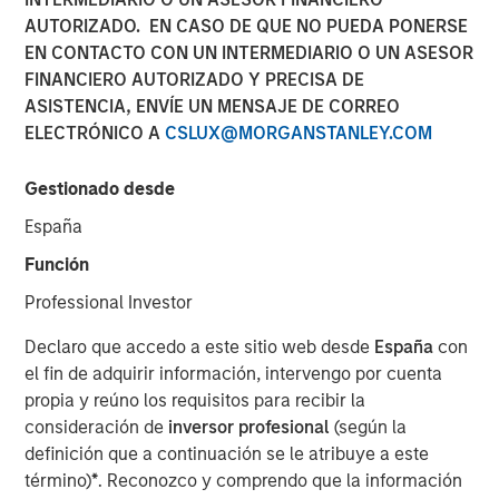
AUTORIZADO. EN CASO DE QUE NO PUEDA PONERSE
Vishal Khanduja
, head of Broad Markets Fixed Income,
EN CONTACTO CON UN INTERMEDIARIO O UN ASESOR
Morgan Stanley Investment Management and portfolio
FINANCIERO AUTORIZADO Y PRECISA DE
manager of Eaton Vance Total Return Bond Fund (EIBAX)
ASISTENCIA, ENVÍE UN MENSAJE DE CORREO
and Eaton Vance Total Return Bond ETF (EVTR) joined
ELECTRÓNICO A
CSLUX@MORGANSTANLEY.COM
Inside Active hosts David Cohne and Sam Geier to
discuss the team’s three pillars for bond selection, their
focus on seeking maximized return with benchmark-level
Gestionado desde
risk, how they look for inefficiencies within fallen angels
España
and opportunities in rising stars and how that plays out in
Función
their bottom-up, value driven investment philosophy.
Professional Investor
Listen to Podcast
Declaro que accedo a este sitio web desde
España
con
el fin de adquirir información, intervengo por cuenta
propia y reúno los requisitos para recibir la
consideración de
inversor profesional
(según la
Clicking above will exit the Morgan Stanley Investment
definición que a continuación se le atribuye a este
Management site and direct you to an external site.
término)
*
. Reconozco y comprendo que la información