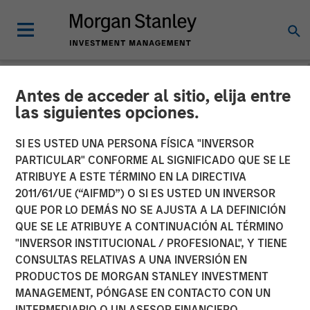
Antes de acceder al sitio, elija entre
NEWSROOM
las siguientes opciones.
Vishal Khanduja on Inside
SI ES USTED UNA PERSONA FÍSICA "INVERSOR
Active by Bloomberg
PARTICULAR" CONFORME AL SIGNIFICADO QUE SE LE
ATRIBUYE A ESTE TÉRMINO EN LA DIRECTIVA
Intelligence
2011/61/UE (“AIFMD”) O SI ES USTED UN INVERSOR
QUE POR LO DEMÁS NO SE AJUSTA A LA DEFINICIÓN
QUE SE LE ATRIBUYE A CONTINUACIÓN AL TÉRMINO
27 MAYO 2025
"INVERSOR INSTITUCIONAL / PROFESIONAL", Y TIENE
CONSULTAS RELATIVAS A UNA INVERSIÓN EN
PRODUCTOS DE MORGAN STANLEY INVESTMENT
MANAGEMENT, PÓNGASE EN CONTACTO CON UN
INTERMEDIARIO O UN ASESOR FINANCIERO