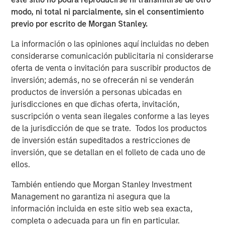
modo, ni total ni parcialmente, sin el consentimiento
previo por escrito de Morgan Stanley.
La información o las opiniones aquí incluidas no deben
Vishal Khanduja, CFA
considerarse comunicación publicitaria ni considerarse
Managing Director
oferta de venta o invitación para suscribir productos de
inversión; además, no se ofrecerán ni se venderán
productos de inversión a personas ubicadas en
jurisdicciones en que dichas oferta, invitación,
suscripción o venta sean ilegales conforme a las leyes
de la jurisdicción de que se trate. Todos los productos
Disclosures:
de inversión están supeditados a restricciones de
The views and opinions are those of the speakers as of May
inversión, que se detallan en el folleto de cada uno de
27th, 2025 and are subject to change at any time due to market
or economic conditions and may not necessarily come to pass.
ellos.
The views expressed do not reflect the opinions of all
investment personnel at Morgan Stanley Investment
También entiendo que Morgan Stanley Investment
Management (MSIM) and its subsidiaries and affiliates
Management no garantiza ni asegura que la
(collectively the Firm”), and may not be reflected in all the
strategies and products that the Firm offers.
información incluida en este sitio web sea exacta,
completa o adecuada para un fin en particular.
This material is a general communication, which is not impartial,