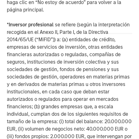
information contained herein is proprietary and is protected
haga clic en “No estoy de acuerdo” para volver a la
under copyright and other applicable law.
página principal.
NOT FDIC INSURED | OFFER NO BANK GUARANTEE | MAY LOSE
VALUE | NOT INSURED BY ANY FEDERAL GOVERNMENT AGENCY |
*
Inversor profesional
se refiere (según la interpretación
NOT A DEPOSIT
recogida en el Anexo II, Parte I, de la Directiva
Morgan Stanley Investment Management Inc. is the adviser to
2014/65/UE (“MiFID”)) a: (a) entidades de crédito,
the Eaton Vance ETFs. Eaton Vance ETFs are distributed by
empresas de servicios de inversión, otras entidades
Foreside Fund Services, LLC.
financieras autorizadas o reguladas, compañías de
Before investing in any Eaton Vance ETF, prospective investors
seguros, instituciones de inversión colectiva y sus
should consider carefully the investment objective(s), risks, and
charges and expenses. The current prospectus contains this and
sociedades de gestión, fondos de pensiones y sus
other information. To obtain a prospectus or summary
sociedades de gestión, operadores en materias primas
prospectus (which includes the applicable fund's current fees
y en derivados de materias primas u otros inversores
and expenses, if different from those in effect as of the date of
this material), download a copy at eatonvance.com or call 1-
institucionales, en cada caso que deban estar
800-548-7786. Prospective investors should read the prospectus
autorizados o regulados para operar en mercados
carefully before investing.
financieros; (b) grandes empresas que, a escala
Eaton Vance Distributors, Inc. (“EVD”), serves as the distributor
individual, cumplan dos de los siguientes requisitos de
for Eaton Vance and Calvert Funds.
tamaño de la empresa: (i) total del balance: 20.000.000
EUR, (ii) volumen de negocios neto: 40.000.000 EUR o
(iii) fondos propios: 2.000.000 EUR, que intervengan por