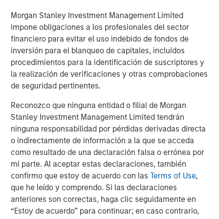
is for informational and educational purposes only, not a
recommendation to purchase or sell specific securities, or to
Morgan Stanley Investment Management Limited
adopt any particular investment strategy.
impone obligaciones a los profesionales del sector
financiero para evitar el uso indebido de fondos de
Please consider the investment objectives, risks, charges and
expenses of the funds carefully before investing. The
inversión para el blanqueo de capitales, incluidos
prospectuses contain this and other information about the funds.
procedimientos para la identificación de suscriptores y
To obtain a prospectus for the Morgan Stanley Funds please
download one at morganstanley.com/im or call 1-800-548-7786.
la realización de verificaciones y otras comprobaciones
For the Eaton Vance and Calvert Funds please download one
de seguridad pertinentes.
at
https://funds.eatonvance.com/open-end-mutual-fund-
documents.php
or contact your financial professional. Please
Reconozco que ninguna entidad o filial de Morgan
read the prospectus carefully before investing.
Stanley Investment Management Limited tendrán
Eaton Vance, Atlanta Capital, Parametric and Calvert are part of
ninguna responsabilidad por pérdidas derivadas directa
Morgan Stanley Investment Management. Morgan Stanley
Investment Management is the asset management division of
o indirectamente de información a la que se acceda
Morgan Stanley.
como resultado de una declaración falsa o errónea por
The whole or any part of this material may not be directly or
mi parte. Al aceptar estas declaraciones, también
indirectly reproduced, copied, modified, used to create a
confirmo que estoy de acuerdo con las
Terms of Use
,
derivative work, performed, displayed, published, posted,
que he leído y comprendo. Si las declaraciones
licensed, framed, distributed or transmitted or any of its
contents disclosed to third parties without MSIM’s express
anteriores son correctas, haga clic seguidamente en
written consent. This material may not be linked to unless such
“Estoy de acuerdo” para continuar; en caso contrario,
hyperlink is for personal and non-commercial use. All