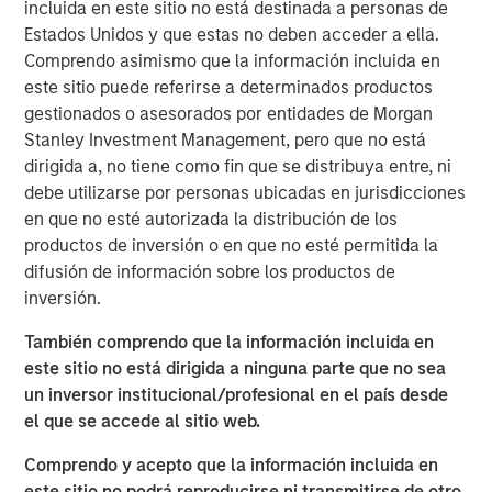
incluida en este sitio no está destinada a personas de
According to
Vishal Khanduja
, “When we look at
Estados Unidos y que estas no deben acceder a ella.
investment opportunities, it’s the fundamentals we are
Comprendo asimismo que la información incluida en
digging through – whether it is a corporate balance sheet
este sitio puede referirse a determinados productos
or a consumer balance sheet or even a country or a
gestionados o asesorados por entidades de Morgan
municipality’s balance sheet – the understanding the
Stanley Investment Management, pero que no está
fundamentals is the first, important step in our
dirigida a, no tiene como fin que se distribuya entre, ni
investment process.”
debe utilizarse por personas ubicadas en jurisdicciones
en que no esté autorizada la distribución de los
Broad Markets Fixed Income Team
productos de inversión o en que no esté permitida la
Our team provides exposure to what we consider the best
difusión de información sobre los productos de
ideas in fixed income. Leveraging the expertise of our
inversión.
specialized teams, we use a team-based, rigorous and
También comprendo que la información incluida en
disciplined process that seeks out superior and
este sitio no está dirigida a ninguna parte que no sea
repeatable results.
un inversor institucional/profesional en el país desde
el que se accede al sitio web.
MSIM Spokesperson
Comprendo y acepto que la información incluida en
este sitio no podrá reproducirse ni transmitirse de otro