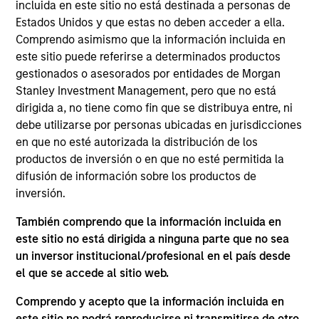
Stanley and is based in New York. Mr. Shaw joined
incluida en este sitio no está destinada a personas de
MSCP in 2009 after completing graduate school.
Estados Unidos y que estas no deben acceder a ella.
From 2004 to 2007, Mr. Shaw was an Associate at
Comprendo asimismo que la información incluida en
Thayer Capital Partners and from 2001 to 2004 he
este sitio puede referirse a determinados productos
was an Analyst at JPMorgan’s Diversified Industrials
gestionados o asesorados por entidades de Morgan
group. He serves on the Board of 24 Seven Inc.,
Stanley Investment Management, pero que no está
Educate 360, World 50, Sila Heating & Air
dirigida a, no tiene como fin que se distribuya entre, ni
Conditioning, Fairway Lawns and Allstar Holdings
debe utilizarse por personas ubicadas en jurisdicciones
and previously served on the board of directors of
en que no esté autorizada la distribución de los
Creative Circle, EmployBridge, Hojeij Branded Foods
productos de inversión o en que no esté permitida la
and CoAdvantage Inc . Mr. Shaw graduated, cum
difusión de información sobre los productos de
laude, from Harvard College and received an M.B.A.
inversión.
from The Wharton School of the University of
También comprendo que la información incluida en
Pennsylvania.
este sitio no está dirigida a ninguna parte que no sea
un inversor institucional/profesional en el país desde
el que se accede al sitio web.
ARTÍCULOS RELACIONADOS
Comprendo y acepto que la información incluida en
este sitio no podrá reproducirse ni transmitirse de otro