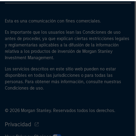
cuenta propia; o (c) gobiernos nacionales y regionales,
incluidos los organismos públicos que gestionan la
deuda pública a escala nacional y regional, bancos
Esta es una comunicación con fines comerciales.
centrales, organismos internacionales y
Es importante que los usuarios lean las Condiciones de uso
supranacionales como el Banco Mundial, el FMI, el BCE,
antes de proceder, ya que explican ciertas restricciones legales
el BEI y otras organizaciones internacionales similares,
y reglamentarias aplicables a la difusión de la información
que intervengan por cuenta propia.
relativa a los productos de inversión de Morgan Stanley
Investment Management.
Tenga en cuenta que es posible que la definición de
“inversor profesional” no sea la definición prevista por
Los servicios descritos en este sitio web pueden no estar
el regulador del país de origen desde el cual se accede
disponibles en todas las jurisdicciones o para todas las
personas. Para obtener más información, consulte nuestras
al sitio web.
Condiciones de uso.
© 2026 Morgan Stanley. Reservados todos los derechos.
Privacidad