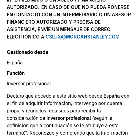
AUTORIZADO. EN CASO DE QUE NO PUEDA PONERSE
EN CONTACTO CON UN INTERMEDIARIO O UN ASESOR
FINANCIERO AUTORIZADO Y PRECISA DE
ASISTENCIA, ENVÍE UN MENSAJE DE CORREO
ELECTRÓNICO A
CSLUX@MORGANSTANLEY.COM
Gestionado desde
España
YEARS OF INDUSTRY EXPERIENCE
Función
23
Years
Inversor profesional
EQUIPO
Declaro que accedo a este sitio web desde
España
con
el fin de adquirir información, intervengo por cuenta
Morgan Stanley Capital Partners
propia y reúno los requisitos para recibir la
consideración de
inversor profesional
(según la
definición que a continuación se le atribuye a este
Adam Shaw is a Managing Director of Morgan
término)
*
. Reconozco y comprendo que la información