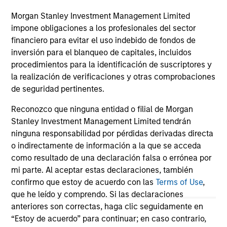
services.
24-FEB-2026
06
Morgan Stanley Investment Management Limited
impone obligaciones a los profesionales del sector
financiero para evitar el uso indebido de fondos de
inversión para el blanqueo de capitales, incluidos
procedimientos para la identificación de suscriptores y
la realización de verificaciones y otras comprobaciones
de seguridad pertinentes.
May not represent all Team Members.
Reconozco que ninguna entidad o filial de Morgan
Stanley Investment Management Limited tendrán
The information on this page is for informational
purposes only. The information contained herein does
ninguna responsabilidad por pérdidas derivadas directa
not constitute and should not be construed as an
o indirectamente de información a la que se acceda
offering of advisory services or an offer to sell or a
como resultado de una declaración falsa o errónea por
solicitation of an offer to buy any securities in any
mi parte. Al aceptar estas declaraciones, también
jurisdiction in which such offer or solicitation,
purchase or sale would be unlawful under the
confirmo que estoy de acuerdo con las
Terms of Use
,
securities, insurance or other laws of such jurisdiction.
que he leído y comprendo. Si las declaraciones
anteriores son correctas, haga clic seguidamente en
All investing involves risks, including a loss of principal.
“Estoy de acuerdo” para continuar; en caso contrario,