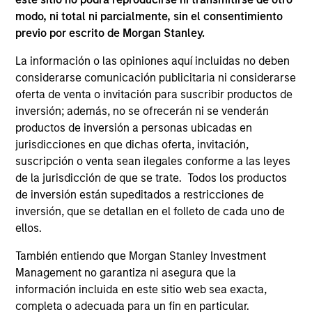
modo, ni total ni parcialmente, sin el consentimiento
previo por escrito de Morgan Stanley.
La información o las opiniones aquí incluidas no deben
considerarse comunicación publicitaria ni considerarse
oferta de venta o invitación para suscribir productos de
inversión; además, no se ofrecerán ni se venderán
productos de inversión a personas ubicadas en
PRESS RELEASE
PR
jurisdicciones en que dichas oferta, invitación,
suscripción o venta sean ilegales conforme a las leyes
Morgan Stanley Capital Partners
Th
de la jurisdicción de que se trate. Todos los productos
Acquires Security 101
Ve
de inversión están supeditados a restricciones de
Ex
inversión, que se detallan en el folleto de cada uno de
Investment funds managed by Morgan Stanley
Th
ellos.
Capital Partners (MSCP), the middle market
pro
private equity buyout team within Morgan
mis
También entiendo que Morgan Stanley Investment
Stanley Investment Management, announced
co
Management no garantiza ni asegura que la
today the acquisition of Security 101, a leading
an
información incluida en este sitio web sea exacta,
provider of commercial security integration
Qur
completa o adecuada para un fin en particular.