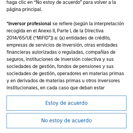
Please refer to the strategy detail page for important
haga clic en “No estoy de acuerdo” para volver a la
information on the strategy, including additional risk
página principal.
considerations.
*
Inversor profesional
se refiere (según la interpretación
recogida en el Anexo II, Parte I, de la Directiva
2014/65/UE (“MiFID”)) a: (a) entidades de crédito,
empresas de servicios de inversión, otras entidades
financieras autorizadas o reguladas, compañías de
seguros, instituciones de inversión colectiva y sus
sociedades de gestión, fondos de pensiones y sus
sociedades de gestión, operadores en materias primas
y en derivados de materias primas u otros inversores
institucionales, en cada caso que deban estar
autorizados o regulados para operar en mercados
Morgan Stanley
financieros; (b) grandes empresas que, a escala
Estoy de acuerdo
individual, cumplan dos de los siguientes requisitos de
Morgan Stanley Careers
tamaño de la empresa: (i) total del balance: 20.000.000
No estoy de acuerdo
EUR, (ii) volumen de negocios neto: 40.000.000 EUR o
(iii) fondos propios: 2.000.000 EUR, que intervengan por