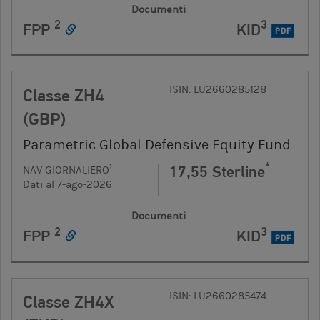
Documenti
2
3
FPP
KID
PDF
ISIN: LU2660285128
Classe ZH4
(GBP)
Parametric Global Defensive Equity Fund
*
17,55 Sterline
1
NAV GIORNALIERO
Dati al 7-ago-2026
Documenti
2
3
FPP
KID
PDF
ISIN: LU2660285474
Classe ZH4X