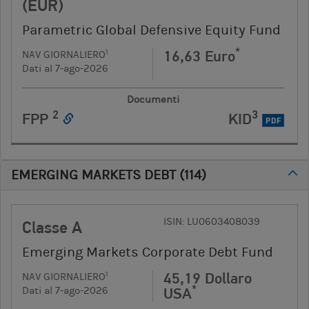
(EUR)
Parametric Global Defensive Equity Fund
*
16,63 Euro
1
NAV GIORNALIERO
Dati al 7-ago-2026
Documenti
2
3
FPP
KID
PDF
EMERGING MARKETS DEBT
(
114
)
ISIN: LU0603408039
Classe A
Emerging Markets Corporate Debt Fund
45,19 Dollaro
1
NAV GIORNALIERO
*
USA
Dati al 7-ago-2026