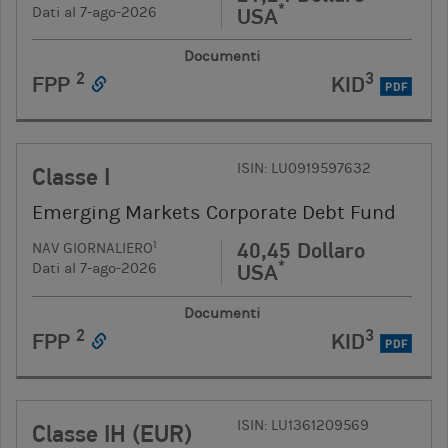
*
USA
Dati al 7-ago-2026
Documenti
2
3
FPP
KID
PDF
ISIN: LU0919597632
Classe I
Emerging Markets Corporate Debt Fund
40,45 Dollaro
1
NAV GIORNALIERO
*
USA
Dati al 7-ago-2026
Documenti
2
3
FPP
KID
PDF
ISIN: LU1361209569
Classe IH (EUR)