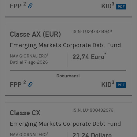
2
3
FPP
KID
PDF
ISIN: LU2473714942
Classe AX (EUR)
Emerging Markets Corporate Debt Fund
*
22,74 Euro
1
NAV GIORNALIERO
Dati al 7-ago-2026
Documenti
2
3
FPP
KID
PDF
ISIN: LU1808492976
Classe CX
Emerging Markets Corporate Debt Fund
21,24 Dollaro
1
NAV GIORNALIERO