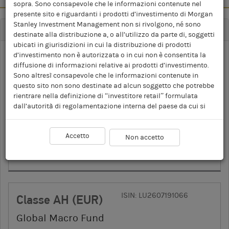
sopra. Sono consapevole che le informazioni contenute nel
presente sito e riguardanti i prodotti d’investimento di Morgan
Stanley Investment Management non si rivolgono, né sono
ABSOLUTE RETURN
(
9
)
destinate alla distribuzione a, o all’utilizzo da parte di, soggetti
ubicati in giurisdizioni in cui la distribuzione di prodotti
d’investimento non è autorizzata o in cui non è consentita la
ISIN: LU2607190928
Classe A
diffusione di informazioni relative ai prodotti d’investimento.
Sono altresì consapevole che le informazioni contenute in
Global Macro Fund
questo sito non sono destinate ad alcun soggetto che potrebbe
rientrare nella definizione di “investitore retail” formulata
17,91 Dollaro
1
NAV GIORNALIERO
dall’autorità di regolamentazione interna del paese da cui si
*
USA
Dati al 7-ago-2026
accede al sito. Le informazioni o le opinioni contenute nel
presente sito non rappresentano un’offerta di vendita o una
Accetto
sollecitazione di un’offerta ad acquistare alcun prodotto
Non accetto
Documenti
d’investimento, né tali prodotti d’investimento possono essere
2
3
FPP
KID
PDF
offerti o venduti ad alcun soggetto in una giurisdizione in cui
tale offerta, sollecitazione, acquisto o vendita siano illegittimi
ai sensi delle leggi vigenti. Una spiegazione più dettagliata
delle restrizioni associate all’investimento in ciascun prodotto
ISIN: LU2607191066
Classe AH (EUR)
d’investimento è disponibile nel prospetto informativo di
ciascun prodotto. Sono inoltre consapevole che Morgan
Global Macro Fund
Stanley Investment Management non fornisce alcuna