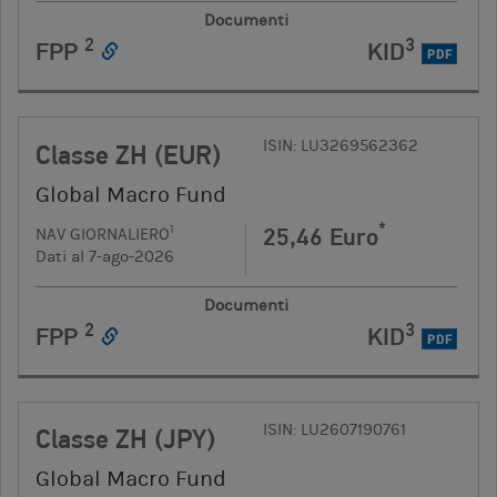
Documenti
2
3
FPP
KID
PDF
ISIN: LU3269562362
Classe ZH (EUR)
Global Macro Fund
*
25,46 Euro
1
NAV GIORNALIERO
Dati al 7-ago-2026
Documenti
2
3
FPP
KID
PDF
ISIN: LU2607190761
Classe ZH (JPY)
Global Macro Fund