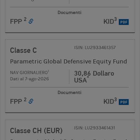
Documenti
2
3
FPP
KID
PDF
ISIN: LU2933461357
Classe C
Parametric Global Defensive Equity Fund
30,86 Dollaro
1
NAV GIORNALIERO
*
USA
Dati al 7-ago-2026
Documenti
2
3
FPP
KID
PDF
ISIN: LU2933461431
Classe CH (EUR)