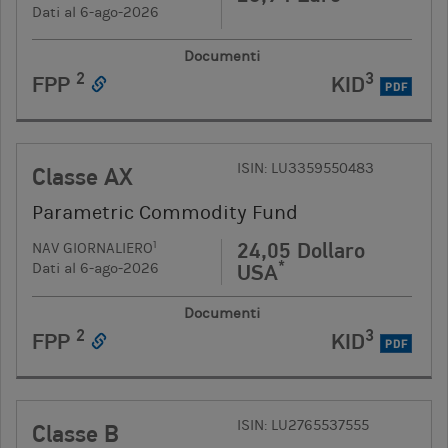
Dati al 6-ago-2026
Documenti
2
3
FPP
KID
PDF
ISIN: LU3359550483
Classe AX
Parametric Commodity Fund
24,05 Dollaro
1
NAV GIORNALIERO
*
USA
Dati al 6-ago-2026
Documenti
2
3
FPP
KID
PDF
ISIN: LU2765537555
Classe B