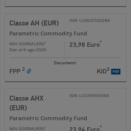
ISIN: LU2607330284
Classe AH (EUR)
Parametric Commodity Fund
*
23,98 Euro
1
NAV GIORNALIERO
Dati al 6-ago-2026
Documenti
2
3
FPP
KID
PDF
ISIN: LU3359550566
Classe AHX
(EUR)
Parametric Commodity Fund
*
23,94 Euro
1
NAV GIORNALIERO