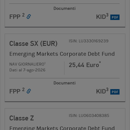
Documenti
2
3
FPP
KID
PDF
ISIN: LU3330169239
Classe SX (EUR)
Emerging Markets Corporate Debt Fund
*
25,44 Euro
1
NAV GIORNALIERO
Dati al 7-ago-2026
Documenti
2
3
FPP
KID
PDF
ISIN: LU0603408385
Classe Z
Emerging Markets Corporate Debt Fund