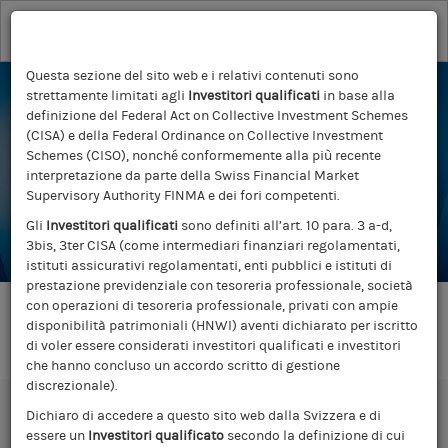
Toggle
navigation
Questa sezione del sito web e i relativi contenuti sono
Torna alla selezione dei Comparti
strettamente limitati agli
Investitori qualificati
in base alla
definizione del Federal Act on Collective Investment Schemes
(CISA) e della Federal Ordinance on Collective Investment
Morgan Stanley
Schemes (CISO), nonché conformemente alla più recente
interpretazione da parte della Swiss Financial Market
Investment Funds
Supervisory Authority FINMA e dei fori competenti.
Gli
Investitori qualificati
sono definiti all’art. 10 para. 3 a-d,
3bis, 3ter CISA (come intermediari finanziari regolamentati,
istituti assicurativi regolamentati, enti pubblici e istituti di
prestazione previdenziale con tesoreria professionale, società
con operazioni di tesoreria professionale, privati con ampie
TIPOLOGIA DI CONTENUTO:
disponibilità patrimoniali (HNWI) aventi dichiarato per iscritto
di voler essere considerati investitori qualificati e investitori
che hanno concluso un accordo scritto di gestione
discrezionale).
Filtra per
Dichiaro di accedere a questo sito web dalla Svizzera e di
Reimposta
essere un
Investitori qualificato
secondo la definizione di cui