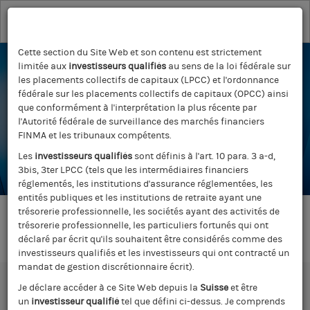
Toggle
navigation
Cette section du Site Web et son contenu est strictement
Retour à la sélection de fonds
limitée aux
investisseurs qualifiés
au sens de la loi fédérale sur
les placements collectifs de capitaux (LPCC) et l'ordonnance
fédérale sur les placements collectifs de capitaux (OPCC) ainsi
Morgan Stanley
que conformément à l'interprétation la plus récente par
l'Autorité fédérale de surveillance des marchés financiers
Investment Funds
FINMA et les tribunaux compétents.
Les
investisseurs qualifiés
sont définis à l'art. 10 para. 3 a-d,
3bis, 3ter LPCC (tels que les intermédiaires financiers
réglementés, les institutions d'assurance réglementées, les
entités publiques et les institutions de retraite ayant une
trésorerie professionnelle, les sociétés ayant des activités de
TYPE DE RESSOURCE:
trésorerie professionnelle, les particuliers fortunés qui ont
déclaré par écrit qu'ils souhaitent être considérés comme des
investisseurs qualifiés et les investisseurs qui ont contracté un
mandat de gestion discrétionnaire écrit).
Filtrer par
Je déclare accéder à ce Site Web depuis la
Suisse
et être
Réinitialiser
un
investisseur qualifié
tel que défini ci-dessus. Je comprends