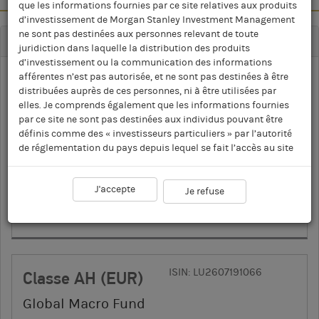
que les informations fournies par ce site relatives aux produits
d’investissement de Morgan Stanley Investment Management
ne sont pas destinées aux personnes relevant de toute
ABSOLUTE RETURN
(
9
)
juridiction dans laquelle la distribution des produits
d’investissement ou la communication des informations
afférentes n’est pas autorisée, et ne sont pas destinées à être
ISIN: LU2607190928
Classe A
distribuées auprès de ces personnes, ni à être utilisées par
elles. Je comprends également que les informations fournies
Global Macro Fund
par ce site ne sont pas destinées aux individus pouvant être
définis comme des « investisseurs particuliers » par l’autorité
*
17,91 USD
1
VL QUOTIDIENNE
de réglementation du pays depuis lequel se fait l’accès au site
Au 7 août 2026
web. Les informations ou opinions figurant dans le présent
document ne doivent pas être interprétées comme une offre de
J'accepte
vente, ni comme une invitation à acheter un produit
Je refuse
Ressources
d’investissement. Par ailleurs, ces produits d’investissement ne
2
3
FPP
KID
PDF
peuvent être proposés ou vendus à une personne relevant d’une
juridiction dans laquelle une telle offre, une telle invitation, un
tel achat ou une telle vente seraient interdits. Vous trouverez de
plus amples informations sur les restrictions associées à
ISIN: LU2607191066
Classe AH (EUR)
chaque produit d’investissement dans les prospectus
correspondants. Je comprends également que Morgan Stanley
Global Macro Fund
Investment Management ne garantit ni n’affirme que les