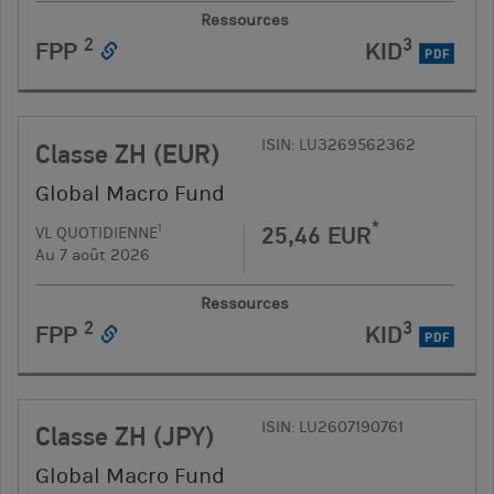
Ressources
2
3
FPP
KID
PDF
ISIN: LU3269562362
Classe ZH (EUR)
Global Macro Fund
*
25,46 EUR
1
VL QUOTIDIENNE
Au 7 août 2026
Ressources
2
3
FPP
KID
PDF
ISIN: LU2607190761
Classe ZH (JPY)
Global Macro Fund