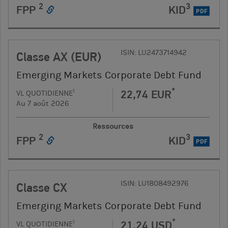
2
3
FPP
KID
PDF
ISIN: LU2473714942
Classe AX (EUR)
Emerging Markets Corporate Debt Fund
*
22,74 EUR
1
VL QUOTIDIENNE
Au 7 août 2026
Ressources
2
3
FPP
KID
PDF
ISIN: LU1808492976
Classe CX
Emerging Markets Corporate Debt Fund
*
21,24 USD
1
VL QUOTIDIENNE