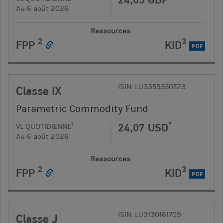
Au 6 août 2026
Ressources
2
3
FPP
KID
PDF
ISIN: LU3359550723
Classe IX
Parametric Commodity Fund
*
24,07 USD
1
VL QUOTIDIENNE
Au 6 août 2026
Ressources
2
3
FPP
KID
PDF
ISIN: LU3130161709
Classe J