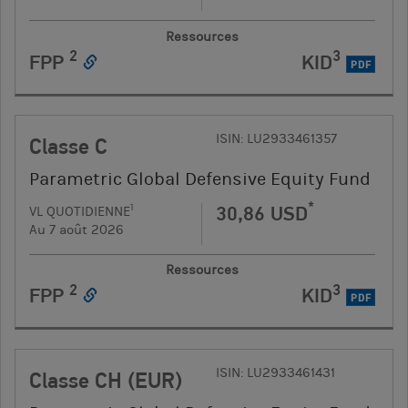
Ressources
2
3
FPP
KID
PDF
ISIN: LU2933461357
Classe C
Parametric Global Defensive Equity Fund
*
30,86 USD
1
VL QUOTIDIENNE
Au 7 août 2026
Ressources
2
3
FPP
KID
PDF
ISIN: LU2933461431
Classe CH (EUR)