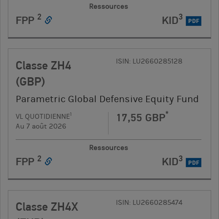
Ressources
2
3
FPP
KID
PDF
ISIN: LU2660285128
Classe ZH4
(GBP)
Parametric Global Defensive Equity Fund
*
17,55 GBP
1
VL QUOTIDIENNE
Au 7 août 2026
Ressources
2
3
FPP
KID
PDF
ISIN: LU2660285474
Classe ZH4X