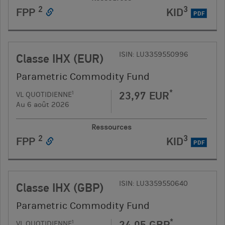
2
3
FPP
KID
PDF
ISIN: LU3359550996
Classe IHX (EUR)
Parametric Commodity Fund
*
23,97 EUR
1
VL QUOTIDIENNE
Au 6 août 2026
Ressources
2
3
FPP
KID
PDF
ISIN: LU3359550640
Classe IHX (GBP)
Parametric Commodity Fund
*
24,05 GBP
1
VL QUOTIDIENNE