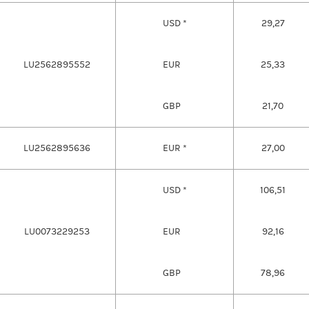
USD *
29,27
LU2562895552
EUR
25,33
GBP
21,70
LU2562895636
EUR *
27,00
USD *
106,51
LU0073229253
EUR
92,16
GBP
78,96