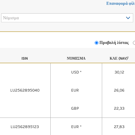
Επαναφορά φίλ
Νόμισμα
Προβολή λίστας
1
ISIN
ΝΌΜΙΣΜΑ
ΚΑΕ (NAV)
USD *
30,12
LU2562895040
EUR
26,06
GBP
22,33
LU2562895123
EUR *
27,83