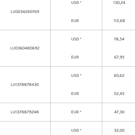
USD *
130,24
LU0034260769
EUR
112,68
USD *
78,54
LU0360480692
EUR
67,95
USD *
60,62
LU1378878430
EUR
52,45
LU1378879248
EUR *
47,30
USD *
32,00