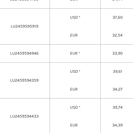
USD *
37,60
LU2459595919
EUR
32,54
LU2459594946
EUR *
33,90
USD *
39,61
LU2459594359
EUR
34,27
USD *
39,74
LU2459594433
EUR
34,39