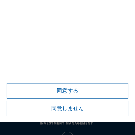
プライベート・マーケットおよび流動性のある
オルタナティブ投資分野における主要なプロバ
イダー
詳細はこちら
証券取引等監視委員会の情報提供窓口
同意する
同意しません