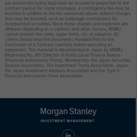
per annum (including tax)) shall be incurred in proportion to the
contract period. For some strategies, a contingency fee may be
incurred in addition to the fee mentioned above. Indirect charges
also may be incurred, such as brokerage commissions for
incorporated securities. Since these charges and expenses are
different depending on a contract and other factors, MSIMJ
cannot present the rates, upper limits, etc. in advance. All
clients should read the Documents Provided Prior to the
Conclusion of a Contract carefully before executing an
agreement. This material is disseminated in Japan by MSIMJ,
Registered No. 410 (Director of Kanto Local Finance Bureau
(Financial Instruments Firms)), Membership: the Japan Securities
Dealers Association, The Investment Trusts Association, Japan,
the Japan Investment Advisers Association and the Type II
Financial Instruments Firms Association.