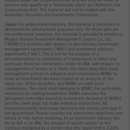
required under the Corporations Act and will only be made to
persons who qualify as a “wholesale client” (as defined in the
Corporations Act). This material will not be lodged with the
Australian Securities and Investments Commission.
Japan:
For professional investors, this material is circulated or
distributed for informational purposes only. For those who are
not professional investors, this material is provided in relation to
Morgan Stanley Investment Management (Japan) Co., Ltd.
(“MSIMJ”)’s business with respect to discretionary investment
management agreements (“IMA”) and investment advisory
agreements (“IAA”). This is not for the purpose of a
recommendation or solicitation of transactions or offers any
particular financial instruments. Under an IMA, with respect to
management of assets of a client, the client prescribes basic
management policies in advance and commissions MSIMJ to
make all investment decisions based on an analysis of the
value, etc. of the securities, and MSIMJ accepts such
commission. The client shall delegate to MSIMJ the authorities
necessary for making investment. MSIMJ exercises the
delegated authorities based on investment decisions of MSIMJ,
and the client shall not make individual instructions. All
investment profits and losses belong to the clients; principal is
not guaranteed. Please consider the investment objectives and
nature of risks before investing. As an investment advisory fee
for an IAA or an IMA, the amount of assets subject to the
contract multiplied by a certain rate (the upper limit is 2.20%