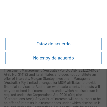
Commission in Hong Kong. Accordingly, save where an
exemption is available under the relevant law, this material shall
not be issued, circulated, distributed, directed at, or made
available to, the public in Hong Kong.
Singapore:
This material is
disseminated by Morgan Stanley Investment Management
Company and should not be considered to be the subject of an
invitation for subscription or purchase, whether directly or
indirectly, to the public or any member of the public in Singapore
other than (i) to an institutional investor under section 304 of
the Securities and Futures Act, Chapter 289 of Singapore (“SFA”);
(ii) to a “relevant person” (which includes an accredited investor)
Estoy de acuerdo
pursuant to section 305 of the SFA, and such distribution is in
accordance with the conditions specified in section 305 of the
SFA; or (iii) otherwise pursuant to, and in accordance with the
No estoy de acuerdo
conditions of, any other applicable provision of the SFA. This
publication has not been reviewed by the Monetary Authority of
Singapore.
Australia:
This material is provided by Morgan Stanley
Investment Management (Australia) Pty Ltd ABN 22122040037,
AFSL No. 314182 and its affiliates and does not constitute an
offer of interests. Morgan Stanley Investment Management
(Australia) Pty Limited arranges for MSIM affiliates to provide
financial services to Australian wholesale clients. Interests will
only be offered in circumstances under which no disclosure is
required under the Corporations Act 2001 (Cth) (the
“Corporations Act”). Any offer of interests will not purport to be
an offer of interests in circumstances under which disclosure is