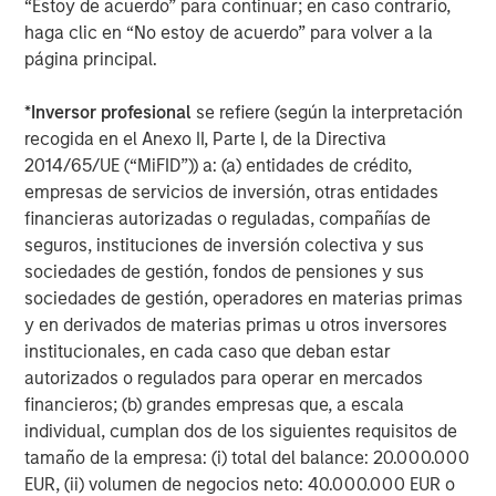
objective. Portfolios are subject to market risk, which is the
“Estoy de acuerdo” para continuar; en caso contrario,
possibility that the market values of securities owned by the
haga clic en “No estoy de acuerdo” para volver a la
portfolio will decline and that the value of portfolio shares may
therefore be less than what you paid for them. Market values
página principal.
can change daily due to economic and other events (e.g. natural
disasters, health crises, terrorism, conflicts and social unrest)
*
Inversor profesional
se refiere (según la interpretación
that affect markets, countries, companies or governments. It is
difficult to predict the timing, duration, and potential adverse
recogida en el Anexo II, Parte I, de la Directiva
effects (e.g. portfolio liquidity) of events. Accordingly, you can
2014/65/UE (“MiFID”)) a: (a) entidades de crédito,
lose money investing in this portfolio. Please be aware that this
portfolio may be subject to certain additional risks.
Asset
empresas de servicios de inversión, otras entidades
Allocation/Diversification
does not protect you against a loss in
financieras autorizadas o reguladas, compañías de
a particular market; however it allows you to spread that risk
seguros, instituciones de inversión colectiva y sus
across various asset classes In general,
equity securities’
values fluctuate in response to activities specific to a company.
sociedades de gestión, fondos de pensiones y sus
Investments in foreign markets entail special risks such as
sociedades de gestión, operadores en materias primas
currency, political, economic, and market risks. The risks of
investing in
emerging market countries
are greater than risks
y en derivados de materias primas u otros inversores
associated with investments in foreign developed countries.
institucionales, en cada caso que deban estar
Fixed-income securities
are subject to the ability of an issuer to
make timely principal and interest payments (credit risk),
autorizados o regulados para operar en mercados
changes in interest rates (interest-rate risk), the
financieros; (b) grandes empresas que, a escala
creditworthiness of the issuer and general market liquidity
individual, cumplan dos de los siguientes requisitos de
(market risk). In a
rising interest-rate environment
, bond prices
may fall and may result in periods of volatility and increased
tamaño de la empresa: (i) total del balance: 20.000.000
portfolio redemptions. In a declining interest-rate environment,
EUR, (ii) volumen de negocios neto: 40.000.000 EUR o
the portfolio may generate less income. Longer-term securities