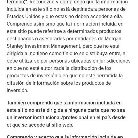
that span fully liquid (public assets), comprehensive
término)
*
. Reconozco y comprendo que la información
(public and private assets) and fully private portfolios.
incluida en este sitio no está destinada a personas de
Offerings are delivered via a managed portfolio or model,
Estados Unidos y que estas no deben acceder a ella.
in discretionary or advisory format.
Comprendo asimismo que la información incluida en
este sitio puede referirse a determinados productos
gestionados o asesorados por entidades de Morgan
ARTÍCULOS RELACIONADOS
Stanley Investment Management, pero que no está
WEBINAR
dirigida a, no tiene como fin que se distribuya entre, ni
debe utilizarse por personas ubicadas en jurisdicciones
The BEAT™ Quarterly Webinar – July 2026
en que no esté autorizada la distribución de los
productos de inversión o en que no esté permitida la
difusión de información sobre los productos de
TRIMESTRAL
inversión.
The BEAT Video - Q3 2026
También comprendo que la información incluida en
este sitio no está dirigida a ninguna parte que no sea
TRIMESTRAL
un inversor institucional/profesional en el país desde
el que se accede al sitio web.
The BEAT™ for Q3 2026 - July
Comprendo y acepto que la información incluida en