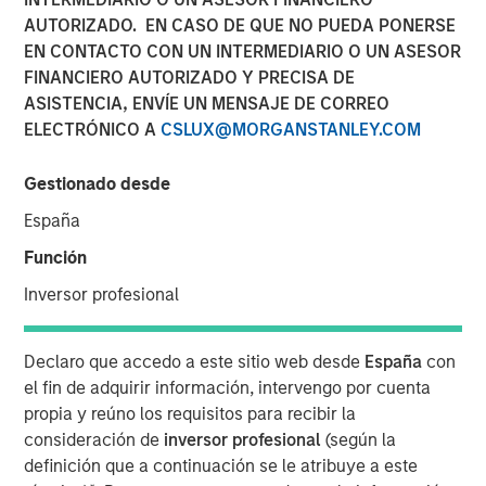
AUTORIZADO. EN CASO DE QUE NO PUEDA PONERSE
EN CONTACTO CON UN INTERMEDIARIO O UN ASESOR
06 ABRIL 2026
FINANCIERO AUTORIZADO Y PRECISA DE
ASISTENCIA, ENVÍE UN MENSAJE DE CORREO
ELECTRÓNICO A
CSLUX@MORGANSTANLEY.COM
Use The BEAT as your timely resource for this month’s
Gestionado desde
markets. Each edition gives you ideas and insights that
España
show you how to navigate the current investment
environment.
Función
Inversor profesional
Descargar PDF
Declaro que accedo a este sitio web desde
España
con
Portfolio Solutions Group
el fin de adquirir información, intervengo por cuenta
The Portfolio Solutions Group is a comprehensive multi-
propia y reúno los requisitos para recibir la
asset business, with activity across all asset strategies
consideración de
inversor profesional
(según la
and types (traditional and alternative), through solutions
definición que a continuación se le atribuye a este