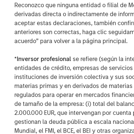
Reconozco que ninguna entidad o filial de 
reemerges.
derivadas directa o indirectamente de infor
The idea of
Low Obsolescence
, howe
aceptar estas declaraciones, también confi
obsolescence runs counter to innovat
anteriores son correctas, haga clic seguidam
technological progress. Markets evolv
acuerdo” para volver a la página principal.
flaw in capitalism. On the contrary, it
once considered permanent monopolie
*
Inversor profesional
se refiere (según la int
reshaped transportation economics.
entidades de crédito, empresas de servicios
distribution dominance, but technolo
instituciones de inversión colectiva y sus 
model obsolete. True “low obsolescen
materias primas y en derivados de materias 
rare. Obsolescence cannot be avoided;
regulados para operar en mercados financier
managed.
de tamaño de la empresa: (i) total del balan
2.000.000 EUR, que intervengan por cuenta p
This reveals a core tension in investin
gestionan la deuda pública a escala naciona
between high growth, which can gene
Mundial, el FMI, el BCE, el BEI y otras organ