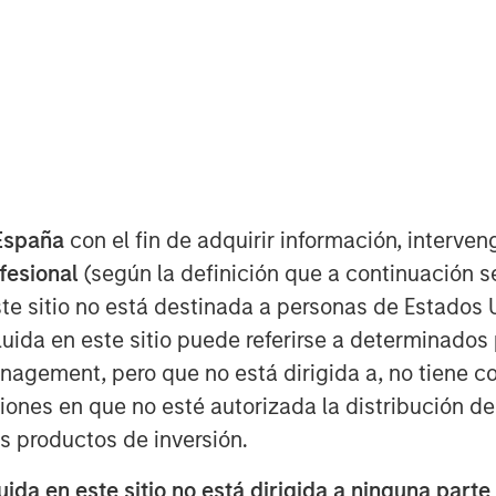
and avoid obsolescence at the same
España
con el fin de adquirir información, interven
. The investor’s job is not to hide
ofesional
(según la definición que a continuación se
and monetize the potential
te sitio no está destinada a personas de Estados 
uida en este sitio puede referirse a determinado
gement, pero que no está dirigida a, no tiene com
tions I get is: How are we
ciones en que no esté autorizada la distribución de
ty surrounding AI disruption,
os productos de inversión.
n takes on a doomsday tone?
da en este sitio no está dirigida a ninguna parte