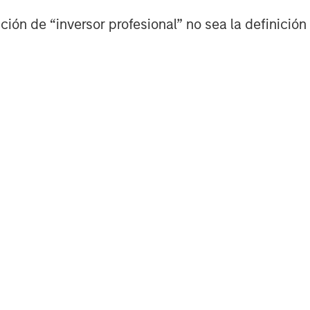
nerate subpar returns. Innovation
aises the probability of disruption.
ión de “inversor profesional” no sea la definición 
y gains while actively managing
is critical to avoid confusing
o Be Rising Again
put per hour