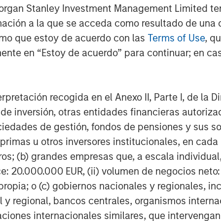
Morgan Stanley Investment Management Limited te
mación a la que se acceda como resultado de una de
ver, is more complicated. Low
rmo que estoy de acuerdo con las
Terms of Use
, q
ion, productivity gains and
ente en “Estoy de acuerdo” para continuar; en cas
e and creative destruction is not a
 is a defining feature. Railroads were
s, yet trucking and aviation
erpretación recogida en el Anexo II, Parte I, de la D
 Kodak possessed brand power and
 de inversión, otras entidades financieras autoriz
gical change rendered its business
sociedades de gestión, fondos de pensiones y sus 
ce plus high growth” assets are
primas u otros inversores institucionales, en cad
 in fact, it must be actively
os; (b) grandes empresas que, a escala individual,
ce: 20.000.000 EUR, (ii) volumen de negocios neto:
ropia; o (c) gobiernos nacionales y regionales, in
g. There is a structural conflict
l y regional, bancos centrales, organismos inter
rate high returns, and low
izaciones internacionales similares, que intervenga