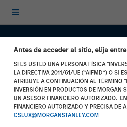
Antes de acceder al sitio, elija entr
SI ES USTED UNA PERSONA FÍSICA "INVE
THE BEAT™
INSIGHTS
LA DIRECTIVA 2011/61/UE (“AIFMD”) O SI
The BEAT™:
ATRIBUYE A CONTINUACIÓN AL TÉRMINO "
INVERSIÓN EN PRODUCTOS DE MORGAN S
Embracing Cre
UN ASESOR FINANCIERO AUTORIZADO. EN
FINANCIERO AUTORIZADO Y PRECISA DE A
Destruction in 
CSLUX@MORGANSTANLEY.COM