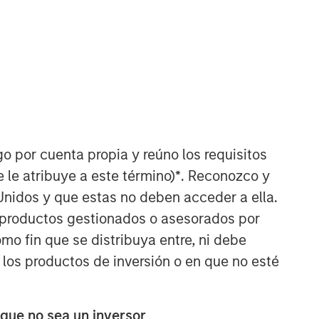
go por cuenta propia y reúno los requisitos
Portfolio Solutions Group
 le atribuye a este término)
*
. Reconozco y
The Portfolio Solutions Group is a
comprehensive multi-asset business,
Unidos y que estas no deben acceder a ella.
with activity across all asset strategies
s productos gestionados o asesorados por
and types (traditional and alternative),
o fin que se distribuya entre, ni debe
through solutions that span fully liquid
 los productos de inversión o en que no esté
(public assets), comprehensive (public
and private assets) and fully private
portfolios. Offerings are delivered via a
 que no sea un inversor
managed portfolio or model, in