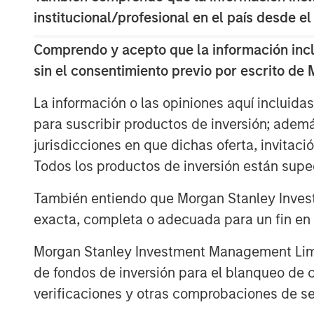
The short answer is that risks in toda
institucional/profesional en el país desde el
But, with diversification, balance she
construction, volatility can be mitig
Comprendo y acepto que la información inclui
opportunity. To understand why, it is 
sin el consentimiento previo por escrito de
H
eavy
A
ssets,
L
ow
O
bsolescence—and
La información o las opiniones aquí incluida
context. HALO is a conceptual framew
para suscribir productos de inversión; adem
of the disruption spawned by AI that 
jurisdicciones en que dichas oferta, invitaci
The concept of
Heavy Assets
has intu
Todos los productos de inversión están suped
infrastructure, commodities and certa
También entiendo que Morgan Stanley Invest
provide resilience. They are capital in
exacta, completa o adecuada para un fin en p
often benefit from embedded scarcity 
Energy and real assets outperformed d
Morgan Stanley Investment Management Limite
Infrastructure and hard assets repric
de fondos de inversión para el blanqueo de ca
supply constraints, when scarcity o
verificaciones y otras comprobaciones de se
relevant. Hard assets matter, particula