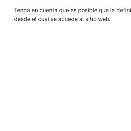
obsolescence stability, which may ge
increases growth potential, but also r
Tenga en cuenta que es posible que la definic
As investors, we embrace productivit
desde el cual se accede al sitio web.
obsolescence risk. In our approach, it 
durability with permanence.
Display 1
Productivity Growth Appears T
Nonfarm business labor productivity: out