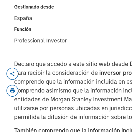
Age of AI
Gestionado desde
España
17 MARZO 2026
Función
Professional Investor
An investor cannot focus on growth 
Declaro que accedo a este sitio web desde
time—innovation doesn’t work that way
para recibir la consideración de
inversor pr
from AI disruption, but to manage it 
comprendo que la información incluida en es
dispersion it creates.
Comprendo asimismo que la información incl
entidades de Morgan Stanley Investment Mana
One of the most frequently asked ques
utilizarse por personas ubicadas en jurisdic
managing the uncertainty and volatili
permitida la difusión de información sobre l
particularly when the narrative ofte
También comprendo que la información inclui