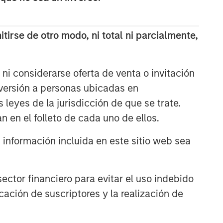
discretionary or advisory format.
tirse de otro modo, ni total ni parcialmente,
ARTÍCULOS RELACIONADOS
CARON’S CORNER
ni considerarse oferta de venta o invitación
There’s a New Sheriff in Town:
nversión a personas ubicadas en
Culture Change at the Fed
s leyes de la jurisdicción de que se trate.
n en el folleto de cada uno de ellos.
CARON’S CORNER
nformación incluida en este sitio web sea
The Blurred Lines Between
Growth and Value Create an
Investment Opportunity
ctor financiero para evitar el uso indebido
CARON’S CORNER
cación de suscriptores y la realización de
Adapting to a Structurally
Higher Nominal World