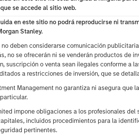
y’s market are largely idiosyncratic.
 que se accede al sitio web.
et discipline and sound portfolio
ated and often transformed into
da en este sitio no podrá reproducirse ni transmi
helpful to revisit the idea of HALO—
 Morgan Stanley.
 look at it in a broader investment
s no deben considerarse comunicación publicitaria 
ork designed to mitigate the risk
ás, no se ofrecerán ni se venderán productos de i
may sow volatility across markets.
ón, suscripción o venta sean ilegales conforme a la
itive appeal. Real assets,
itados a restricciones de inversión, que se detalla
in industrial platforms tend to
ment Management no garantiza ni asegura que la i
tensive, difficult to replicate and
articular.
value. History reinforces this.
uring the inflationary 1970s.
d impone obligaciones a los profesionales del se
ed positively during post-COVID
pitales, incluidos procedimientos para la identifi
nce again became economically
guridad pertinentes.
rly when inflation or supply friction