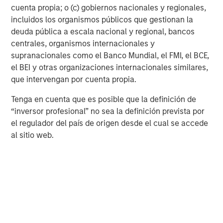
cuenta propia; o (c) gobiernos nacionales y regionales,
or economic conditions and may not necessarily come to pass.
The views expressed do not reflect the opinions of all
incluidos los organismos públicos que gestionan la
investment personnel at Morgan Stanley Investment
deuda pública a escala nacional y regional, bancos
Management (MSIM) and its subsidiaries and affiliates
(collectively the Firm”) and may not be reflected in all the
centrales, organismos internacionales y
strategies and products that the Firm offers.
supranacionales como el Banco Mundial, el FMI, el BCE,
This material is a general communication, which is not impartial,
el BEI y otras organizaciones internacionales similares,
is for informational and educational purposes only, not a
que intervengan por cuenta propia.
recommendation to purchase or sell specific securities, or to
adopt any particular investment strategy. Information does not
Tenga en cuenta que es posible que la definición de
address financial objectives, situation, or specific needs of
individual investors.
“inversor profesional” no sea la definición prevista por
el regulador del país de origen desde el cual se accede
Any charts and graphs provided are for illustrative purposes
only. Any performance quoted represents past performance
.
al sitio web.
Past performance does not guarantee future results
.
Prior to making any investment decision, investors should
carefully review the strategy’s relevant offering document.
For
the complete content and important disclosures, refer to the
article (pdf)
.