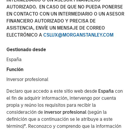
AUTORIZADO. EN CASO DE QUE NO PUEDA PONERSE
EN CONTACTO CON UN INTERMEDIARIO O UN ASESOR
FINANCIERO AUTORIZADO Y PRECISA DE
Play
ASISTENCIA, ENVÍE UN MENSAJE DE CORREO
ELECTRÓNICO A
CSLUX@MORGANSTANLEY.COM
Gestionado desde
Video
España
A generational shift is transforming the global economy.
Función
Millennials and Gen Z are gaining economic influence
with their distinct preferences for technology,
Inversor profesional
sustainability and different consumption patterns, while
Declaro que accedo a este sitio web desde
España
con
Baby Boomers are increasing their share of healthcare
el fin de adquirir información, intervengo por cuenta
spending and financial assets.
propia y reúno los requisitos para recibir la
consideración de
inversor profesional
(según la
Download “The Demographic Barbell”
definición que a continuación se le atribuye a este
término)
*
. Reconozco y comprendo que la información