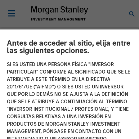
Antes de acceder al sitio, elija entre
TALES FROM THE EMERGING WORLD
INSIGHTS
las siguientes opciones.
Video: The Demographic
SI ES USTED UNA PERSONA FÍSICA "INVERSOR
PARTICULAR" CONFORME AL SIGNIFICADO QUE SE LE
Barbell
ATRIBUYE A ESTE TÉRMINO EN LA DIRECTIVA
2011/61/UE (“AIFMD”) O SI ES USTED UN INVERSOR
QUE POR LO DEMÁS NO SE AJUSTA A LA DEFINICIÓN
08 DICIEMBRE 2025
QUE SE LE ATRIBUYE A CONTINUACIÓN AL TÉRMINO
"INVERSOR INSTITUCIONAL / PROFESIONAL", Y TIENE
CONSULTAS RELATIVAS A UNA INVERSIÓN EN
PRODUCTOS DE MORGAN STANLEY INVESTMENT
MANAGEMENT, PÓNGASE EN CONTACTO CON UN
INTERMEDIARIO O UN ASESOR FINANCIERO