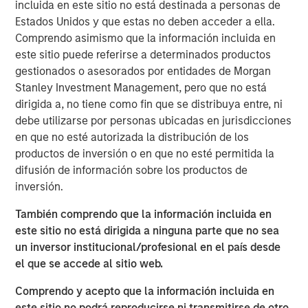
incluida en este sitio no está destinada a personas de
Emerging Markets Equity Team
Estados Unidos y que estas no deben acceder a ella.
The Emerging Markets Equity team combines deep
Comprendo asimismo que la información incluida en
expertise and local presence in global markets with an
este sitio puede referirse a determinados productos
integrated top-down and bottom-up investment approach
gestionados o asesorados por entidades de Morgan
to invest in core and growth-oriented portfolios across
Stanley Investment Management, pero que no está
non-U.S. markets.
dirigida a, no tiene como fin que se distribuya entre, ni
debe utilizarse por personas ubicadas en jurisdicciones
en que no esté autorizada la distribución de los
ARTÍCULOS RELACIONADOS
productos de inversión o en que no esté permitida la
difusión de información sobre los productos de
TALES FROM THE EMERGING WORLD
inversión.
From Electric Vehicles to Humanoids: China’s
Next Manufacturing Leap
También comprendo que la información incluida en
este sitio no está dirigida a ninguna parte que no sea
un inversor institucional/profesional en el país desde
TALES FROM THE EMERGING WORLD
el que se accede al sitio web.
Terms of Trade: The Quiet Tailwind Behind
Comprendo y acepto que la información incluida en
Emerging Market’s Comeback
este sitio no podrá reproducirse ni transmitirse de otro