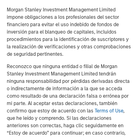
Morgan Stanley Investment Management Limited
impone obligaciones a los profesionales del sector
financiero para evitar el uso indebido de fondos de
ARTÍCULO
A
inversión para el blanqueo de capitales, incluidos
Real Estate Midyear Outlook:
T
procedimientos para la identificación de suscriptores y
Constructive Amid Fluid Backdrop
St
la realización de verificaciones y otras comprobaciones
A
de seguridad pertinentes.
The current macroenvironment remains resilient
A
despite elevated volatility and divergence across
Q
Reconozco que ninguna entidad o filial de Morgan
markets. As inflation and energy prices keep
p
Stanley Investment Management Limited tendrán
central banks hawkish, real estate continues to
i
ninguna responsabilidad por pérdidas derivadas directa
offer attractive relative value, supported by a
a
o indirectamente de información a la que se acceda
25% repricing, durable income streams, and
r
como resultado de una declaración falsa o errónea por
constrained supply. In this environment,
mi parte. Al aceptar estas declaraciones, también
diversified portfolios and selective asset-level
07-AGO-2026
0
confirmo que estoy de acuerdo con las
Terms of Use
,
investing remain critical.
que he leído y comprendo. Si las declaraciones
anteriores son correctas, haga clic seguidamente en
“Estoy de acuerdo” para continuar; en caso contrario,