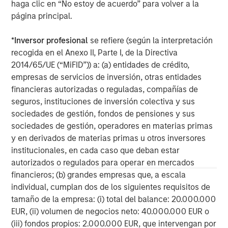
haga clic en “No estoy de acuerdo” para volver a la
página principal.
*
Inversor profesional
se refiere (según la interpretación
Risk Considerations:
There is no assurance that a portfolio will
recogida en el Anexo II, Parte I, de la Directiva
achieve its investment objective. Portfolios are subject to market
risk, which is the possibility that the market values of securities
2014/65/UE (“MiFID”)) a: (a) entidades de crédito,
owned by the portfolio will decline and that the value of
empresas de servicios de inversión, otras entidades
portfolio shares may therefore be less than what you paid for
financieras autorizadas o reguladas, compañías de
them. Market values can change daily due to economic and
other events (e.g. natural disasters, health crises, terrorism,
seguros, instituciones de inversión colectiva y sus
conflicts, and social unrest) that affect markets, countries,
sociedades de gestión, fondos de pensiones y sus
companies, or governments. It is difficult to predict the timing,
duration, and potential adverse effects (e.g. portfolio liquidity) of
sociedades de gestión, operadores en materias primas
events. Accordingly, you can lose money investing in this
y en derivados de materias primas u otros inversores
portfolio. Please be aware that this portfolio may be subject to
institucionales, en cada caso que deban estar
certain additional risks. In general,
equities securities’
values
also fluctuate in response to activities specific to a company.
autorizados o regulados para operar en mercados
Investments in
foreign markets
entail special risks such as
financieros; (b) grandes empresas que, a escala
currency, political, economic, market and liquidity risks. The risks
of investing in
emerging market countries
are greater than the
individual, cumplan dos de los siguientes requisitos de
risks generally associated with investments in foreign developed
tamaño de la empresa: (i) total del balance: 20.000.000
countries.
EUR, (ii) volumen de negocios neto: 40.000.000 EUR o
The views and opinions are those of the author as of the date of
(iii) fondos propios: 2.000.000 EUR, que intervengan por
publication and are subject to change at any time due to market