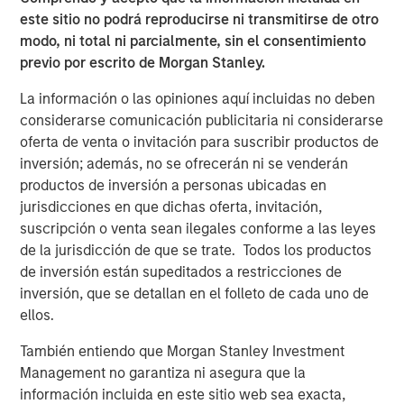
Video: Ten Investment Truths About Artificial
este sitio no podrá reproducirse ni transmitirse de otro
Intelligence
modo, ni total ni parcialmente, sin el consentimiento
previo por escrito de Morgan Stanley.
BIG PICTURE
La información o las opiniones aquí incluidas no deben
considerarse comunicación publicitaria ni considerarse
Big Picture - Artificial Intelligence: Ten
oferta de venta o invitación para suscribir productos de
Investment Truths
inversión; además, no se ofrecerán ni se venderán
productos de inversión a personas ubicadas en
TALES FROM THE EMERGING WORLD
jurisdicciones en que dichas oferta, invitación,
suscripción o venta sean ilegales conforme a las leyes
Video: Mexico's Domestic Opportunity
de la jurisdicción de que se trate. Todos los productos
de inversión están supeditados a restricciones de
inversión, que se detallan en el folleto de cada uno de
ellos.
The Authors
También entiendo que Morgan Stanley Investment
Management no garantiza ni asegura que la
información incluida en este sitio web sea exacta,