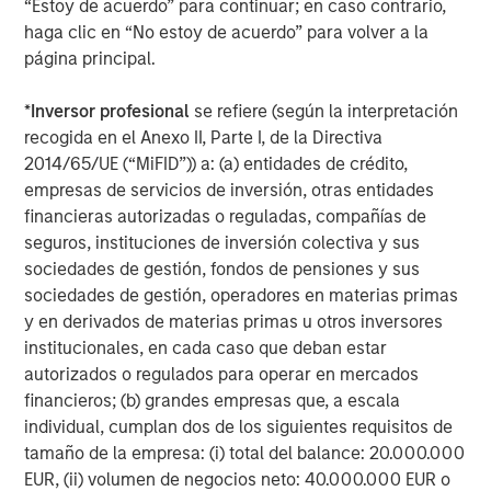
“Estoy de acuerdo” para continuar; en caso contrario,
haga clic en “No estoy de acuerdo” para volver a la
página principal.
*
Inversor profesional
se refiere (según la interpretación
recogida en el Anexo II, Parte I, de la Directiva
ARTÍCULO
T
2014/65/UE (“MiFID”)) a: (a) entidades de crédito,
The MSIM Quantitative Duration
F
empresas de servicios de inversión, otras entidades
Strategy Model: A Factor-Based
C
financieras autorizadas o reguladas, compañías de
Approach to Managing Interest Rates
seguros, instituciones de inversión colectiva y sus
Anton Heese and Matas Vala explore the
H
sociedades de gestión, fondos de pensiones y sus
Quantitative Duration Strategy Model, one of the
h
sociedades de gestión, operadores en materias primas
proprietary tools the team uses to enhance their
c
y en derivados de materias primas u otros inversores
investment process, as it helps provide structure
d
institucionales, en cada caso que deban estar
and rigour with identifying and processing
l
autorizados o regulados para operar en mercados
relevant and important data.
C
financieros; (b) grandes empresas que, a escala
f
individual, cumplan dos de los siguientes requisitos de
c
05-AGO-2026
0
tamaño de la empresa: (i) total del balance: 20.000.000
EUR, (ii) volumen de negocios neto: 40.000.000 EUR o