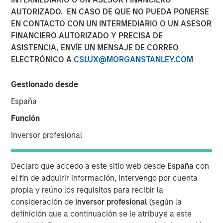
AUTORIZADO. EN CASO DE QUE NO PUEDA PONERSE
29 SEPTIEMBRE 2025
EN CONTACTO CON UN INTERMEDIARIO O UN ASESOR
FINANCIERO AUTORIZADO Y PRECISA DE
ASISTENCIA, ENVÍE UN MENSAJE DE CORREO
The Authors
ELECTRÓNICO A
CSLUX@MORGANSTANLEY.COM
Jitania Kandhari
Gestionado desde
Managing Director
España
Audrey Muhirwa
Función
Associate
Inversor profesional
Declaro que accedo a este sitio web desde
España
con
el fin de adquirir información, intervengo por cuenta
A generational shift is unfolding across the global
propia y reúno los requisitos para recibir la
economy. At one end, millennials and Gen Z are gaining
consideración de
inversor profesional
(según la
economic influence with their distinct preferences for
definición que a continuación se le atribuye a este
technology, sustainability and different consumption