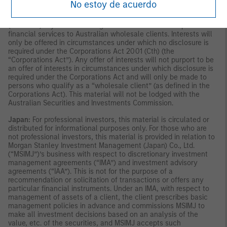
No estoy de acuerdo
AFSL No. 314182 and its affiliates and does not constitute an
offer of interests. Morgan Stanley Investment Management
(Australia) Pty Limited arranges for MSIM affiliates to provide
financial services to Australian wholesale clients. Interests will
only be offered in circumstances under which no disclosure is
required under the Corporations Act 2001 (Cth) (the
“Corporations Act”). Any offer of interests will not purport to be
an offer of interests in circumstances under which disclosure is
required under the Corporations Act and will only be made to
persons who qualify as a “wholesale client” (as defined in the
Corporations Act). This material will not be lodged with the
Australian Securities and Investments Commission.
Japan:
For professional investors, this material is circulated or
distributed for informational purposes only. For those who are
not professional investors, this material is provided in relation to
Morgan Stanley Investment Management (Japan) Co., Ltd.
(“MSIMJ”)’s business with respect to discretionary investment
management agreements (“IMA”) and investment advisory
agreements (“IAA”). This is not for the purpose of a
recommendation or solicitation of transactions or offers any
particular financial instruments. Under an IMA, with respect to
management of assets of a client, the client prescribes basic
management policies in advance and commissions MSIMJ to
make all investment decisions based on an analysis of the
value, etc. of the securities, and MSIMJ accepts such