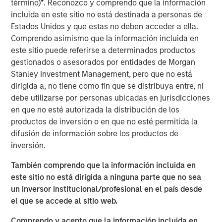
término)
*
. Reconozco y comprendo que la información
patterns. At the other, aging populations, particularly
incluida en este sitio no está destinada a personas de
Baby Boomers, are increasing their share of healthcare
Estados Unidos y que estas no deben acceder a ella.
spending, financial assets and political influence.
Comprendo asimismo que la información incluida en
este sitio puede referirse a determinados productos
gestionados o asesorados por entidades de Morgan
Download – The Demographic Barbell
Stanley Investment Management, pero que no está
dirigida a, no tiene como fin que se distribuya entre, ni
Emerging Markets Equity Team
debe utilizarse por personas ubicadas en jurisdicciones
en que no esté autorizada la distribución de los
The Emerging Markets Equity team combines deep
productos de inversión o en que no esté permitida la
expertise and local presence in global markets with an
difusión de información sobre los productos de
integrated top-down and bottom-up investment approach
inversión.
to invest in core and growth-oriented portfolios across
non-U.S. markets.
También comprendo que la información incluida en
este sitio no está dirigida a ninguna parte que no sea
un inversor institucional/profesional en el país desde
ARTÍCULOS RELACIONADOS
el que se accede al sitio web.
BIG PICTURE
Comprendo y acepto que la información incluida en