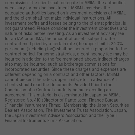
commission. The client shall delegate to MSIMJ the authorities
necessary for making investment. MSIMJ exercises the
delegated authorities based on investment decisions of MSIMJ,
and the client shall not make individual instructions. All
investment profits and losses belong to the clients; principal is
not guaranteed. Please consider the investment objectives and
nature of risks before investing. As an investment advisory fee
for an IAA or an IMA, the amount of assets subject to the
contract multiplied by a certain rate (the upper limit is 2.20%
per annum (including tax)) shall be incurred in proportion to the
contract period. For some strategies, a contingency fee may be
incurred in addition to the fee mentioned above. Indirect charges
also may be incurred, such as brokerage commissions for
incorporated securities. Since these charges and expenses are
different depending on a contract and other factors, MSIMJ
cannot present the rates, upper limits, etc. in advance. All
clients should read the Documents Provided Prior to the
Conclusion of a Contract carefully before executing an
agreement. This material is disseminated in Japan by MSIMJ,
Registered No. 410 (Director of Kanto Local Finance Bureau
(Financial Instruments Firms)), Membership: the Japan Securities
Dealers Association, The Investment Trusts Association, Japan,
the Japan Investment Advisers Association and the Type II
Financial Instruments Firms Association.