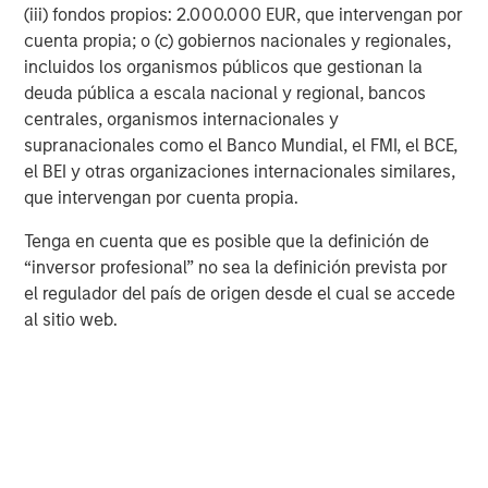
(iii) fondos propios: 2.000.000 EUR, que intervengan por
cuenta propia; o (c) gobiernos nacionales y regionales,
incluidos los organismos públicos que gestionan la
deuda pública a escala nacional y regional, bancos
centrales, organismos internacionales y
supranacionales como el Banco Mundial, el FMI, el BCE,
RISK CONSIDERATIONS
el BEI y otras organizaciones internacionales similares,
There is no assurance that a portfolio will achieve its investment
que intervengan por cuenta propia.
objective. Portfolios are subject to market risk, which is the
possibility that the market values of securities owned by a
Tenga en cuenta que es posible que la definición de
portfolio will decline and that the value of portfolio shares may
therefore be less than what you paid for them. Market values
“inversor profesional” no sea la definición prevista por
can change daily due to economic and other events (e.g. natural
el regulador del país de origen desde el cual se accede
disasters, health crises, terrorism, conflicts and social unrest)
that affect markets, countries, companies or governments. It is
al sitio web.
difficult to predict the timing, duration, and potential adverse
effects (e.g. portfolio liquidity) of events. Accordingly, you can
lose money investing in a portfolio. Please be aware that a
portfolio may be subject to certain additional risks. In
general,
equities securities’
values also fluctuate in response to
activities specific to a company. Investments in
foreign
markets
entail special risks such as currency, political,
economic, market and liquidity risks. The risks of investing
in
emerging market countries
are greater than the risks