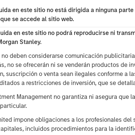
view, has been the main driver of
da en este sitio no está dirigida a ninguna parte
 que se accede al sitio web.
ailblazing AI Rally
da en este sitio no podrá reproducirse ni transmi
 Morgan Stanley.
s no deben considerarse comunicación publicitaria 
ás, no se ofrecerán ni se venderán productos de i
ón, suscripción o venta sean ilegales conforme a la
itados a restricciones de inversión, que se detalla
ment Management no garantiza ni asegura que la i
articular.
d impone obligaciones a los profesionales del se
pitales, incluidos procedimientos para la identifi