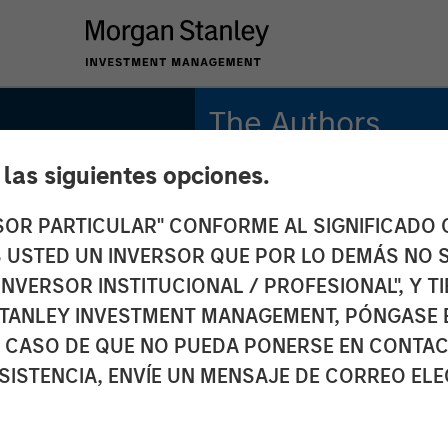
The Authors
e las siguientes opciones.
Amay Hattangadi
Managing Director
RSOR PARTICULAR" CONFORME AL SIGNIFICADO Q
 ES USTED UN INVERSOR QUE POR LO DEMÁS NO S
Saurabh Mishra
Executive Director
INVERSOR INSTITUCIONAL / PROFESIONAL", Y T
INSIGHTS
TANLEY INVESTMENT MANAGEMENT, PÓNGASE 
r in
 CASO DE QUE NO PUEDA PONERSE EN CONTAC
SISTENCIA, ENVÍE UN MENSAJE DE CORREO EL
g AI