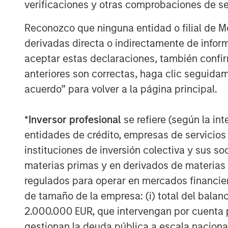
verificaciones y otras comprobaciones de se
Reconozco que ninguna entidad o filial de 
derivadas directa o indirectamente de infor
aceptar estas declaraciones, también confi
anteriores son correctas, haga clic seguidam
Amay Hattangadi
acuerdo” para volver a la página principal.
Managing Director
*
Inversor profesional
se refiere (según la int
entidades de crédito, empresas de servicios
instituciones de inversión colectiva y sus 
materias primas y en derivados de materias 
regulados para operar en mercados financier
de tamaño de la empresa: (i) total del balan
2.000.000 EUR, que intervengan por cuenta p
gestionan la deuda pública a escala naciona