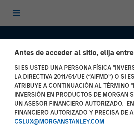
Antes de acceder al sitio, elija entr
SI ES USTED UNA PERSONA FÍSICA "INVE
LA DIRECTIVA 2011/61/UE (“AIFMD”) O SI
ATRIBUYE A CONTINUACIÓN AL TÉRMINO "
TALES FROM THE EMERGING WORLD
INVERSIÓN EN PRODUCTOS DE MORGAN S
India: Bystande
UN ASESOR FINANCIERO AUTORIZADO. EN
FINANCIERO AUTORIZADO Y PRECISA DE A
the Trailblazin
CSLUX@MORGANSTANLEY.COM