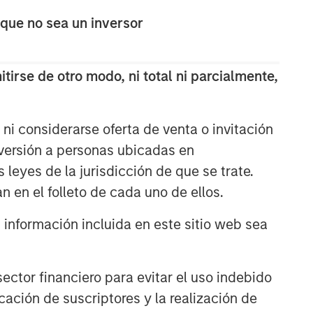
ARTÍCULOS RELACIONADOS
 que no sea un inversor
TALES FROM THE EMERGING WORLD
AI's Silicon Backbone
tirse de otro modo, ni total ni parcialmente,
TALES FROM THE EMERGING WORLD
ni considerarse oferta de venta o invitación
Korea’s Value-Up 2.0: Only
nversión a personas ubicadas en
Half the Story
s leyes de la jurisdicción de que se trate.
n en el folleto de cada uno de ellos.
TALES FROM THE EMERGING WORLD
nformación incluida en este sitio web sea
China's DeepSeek Moment
ctor financiero para evitar el uso indebido
cación de suscriptores y la realización de