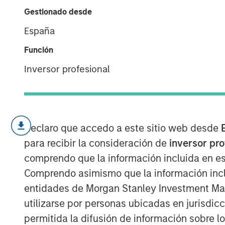
Rally
Gestionado desde
España
18 DICIEMBRE 2025
Función
Inversor profesional
For more than thirty years, India stoo
compounders in emerging markets (EM
Declaro que accedo a este sitio web desde
through a wide range of global cycles
para recibir la consideración de
inversor pr
periods of performance relative to E
comprendo que la información incluida en es
whether a market with such a durable 
Comprendo asimismo que la información incl
Historically, Taiwan and the U.S. have
entidades de Morgan Stanley Investment Mana
producing sustained outperformance.
utilizarse por personas ubicadas en jurisdic
beneficiaries of a global artificial int
permitida la difusión de información sobre l