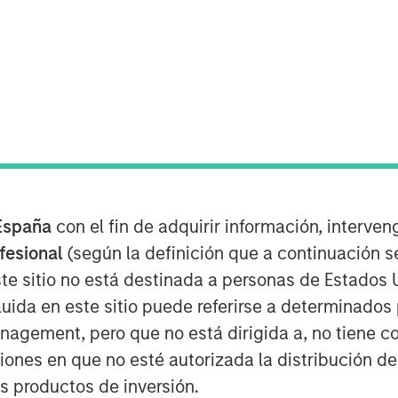
d out as one of the most consistent
), delivering steady returns
España
con el fin de adquirir información, interven
. As India faces one of its worst
ofesional
(según la definición que a continuación se
M, some investors are wondering
te sitio no está destinada a personas de Estados 
track record has lost its mojo.
uida en este sitio puede referirse a determinado
 been India’s closest peers in
gement, pero que no está dirigida a, no tiene com
 But both are now viewed as prime
ciones en que no esté autorizada la distribución de
elligence cycle, while India is cast
os productos de inversión.