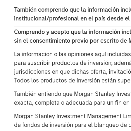
as a laggard. That perception, in our 
También comprendo que la información inclui
underperformance this year.
institucional/profesional en el país desde el
Download – India: Bystander in the Tr
Comprendo y acepto que la información inclui
sin el consentimiento previo por escrito de
La información o las opiniones aquí incluida
para suscribir productos de inversión; adem
jurisdicciones en que dichas oferta, invitaci
Todos los productos de inversión están suped
También entiendo que Morgan Stanley Invest
exacta, completa o adecuada para un fin en p
Morgan Stanley Investment Management Limite
de fondos de inversión para el blanqueo de ca
The Authors