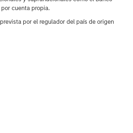
n por cuenta propia.
prevista por el regulador del país de origen
TÍCULO
ivate Credit
rket Monitor - Q2
026
ely insights on the private
dit landscape, exploring
 trends, market
velopments, and
estment considerations
ping the asset class.
-AGO-2026