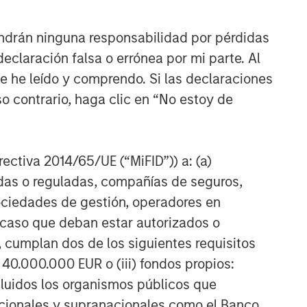
ndrán ninguna responsabilidad por pérdidas
claración falsa o errónea por mi parte. Al
ue he leído y comprendo. Si las declaraciones
o contrario, haga clic en “No estoy de
irectiva 2014/65/UE (“MiFID”)) a: (a)
adas o reguladas, compañías de seguros,
sociedades de gestión, operadores en
a caso que deban estar autorizados o
 cumplan dos de los siguientes requisitos
 40.000.000 EUR o (iii) fondos propios:
cluidos los organismos públicos que
nacionales y supranacionales como el Banco