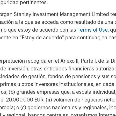
guridad pertinentes.
Morgan Stanley Investment Management Limited te
mación a la que se acceda como resultado de una de
rmo que estoy de acuerdo con las
Terms of Use
, q
ente en “Estoy de acuerdo” para continuar; en cas
Saurabh Mishra
Executive Director
erpretación recogida en el Anexo II, Parte I, de la D
 de inversión, otras entidades financieras autoriz
sociedades de gestión, fondos de pensiones y sus 
primas u otros inversores institucionales, en cad
Featured Insights
os; (b) grandes empresas que, a escala individual,
ce: 20.000.000 EUR, (ii) volumen de negocios neto:
ropia; o (c) gobiernos nacionales y regionales, in
l y regional, bancos centrales, organismos inter