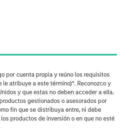
Emerging Markets Equity Team
go por cuenta propia y reúno los requisitos
The Emerging Markets Equity team
 le atribuye a este término)
*
. Reconozco y
combines deep expertise and local
Unidos y que estas no deben acceder a ella.
presence in global markets with an
integrated top-down and bottom-up
s productos gestionados o asesorados por
investment approach to invest in core
o fin que se distribuya entre, ni debe
and growth-oriented portfolios across
 los productos de inversión o en que no esté
non-U.S. markets.