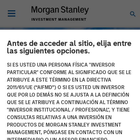
Antes de acceder al sitio, elija entre
las siguientes opciones.
SI ES USTED UNA PERSONA FÍSICA "INVERSOR
PARTICULAR" CONFORME AL SIGNIFICADO QUE SE LE
ATRIBUYE A ESTE TÉRMINO EN LA DIRECTIVA
2011/61/UE (“AIFMD”) O SI ES USTED UN INVERSOR
QUE POR LO DEMÁS NO SE AJUSTA A LA DEFINICIÓN
QUE SE LE ATRIBUYE A CONTINUACIÓN AL TÉRMINO
"INVERSOR INSTITUCIONAL / PROFESIONAL", Y TIENE
TALES FROM THE EMERGING WORLD
INSIGHTS
CONSULTAS RELATIVAS A UNA INVERSIÓN EN
PRODUCTOS DE MORGAN STANLEY INVESTMENT
Korea’s Value-Up 2.0: Only
MANAGEMENT, PÓNGASE EN CONTACTO CON UN
Half the Story
INTERMEDIARIO O UN ASESOR FINANCIERO