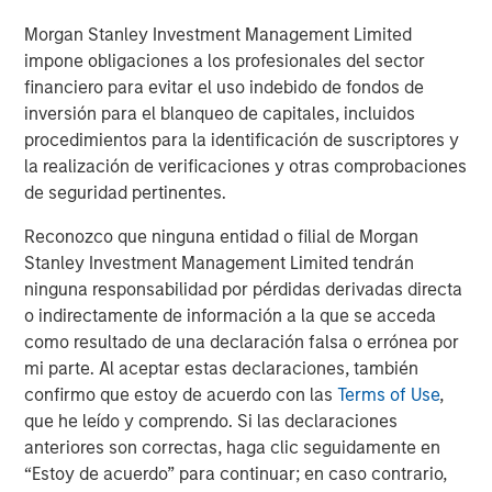
TALES FROM THE EMERGING WORLD
Morgan Stanley Investment Management Limited
AI's Silicon Backbone
impone obligaciones a los profesionales del sector
financiero para evitar el uso indebido de fondos de
inversión para el blanqueo de capitales, incluidos
TALES FROM THE EMERGING WORLD
procedimientos para la identificación de suscriptores y
la realización de verificaciones y otras comprobaciones
India: Bystander in the Trailblazing AI Rally
de seguridad pertinentes.
Reconozco que ninguna entidad o filial de Morgan
Stanley Investment Management Limited tendrán
The Authors
ninguna responsabilidad por pérdidas derivadas directa
o indirectamente de información a la que se acceda
como resultado de una declaración falsa o errónea por
mi parte. Al aceptar estas declaraciones, también
confirmo que estoy de acuerdo con las
Terms of Use
,
Amay Hattangadi
que he leído y comprendo. Si las declaraciones
Managing Director
anteriores son correctas, haga clic seguidamente en
“Estoy de acuerdo” para continuar; en caso contrario,