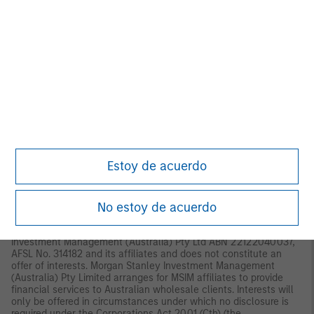
Securities and Futures Ordinance of Hong Kong (Cap 571). The
contents of this material have not been reviewed nor approved
by any regulatory authority including the Securities and Futures
Commission in Hong Kong. Accordingly, save where an
exemption is available under the relevant law, this material shall
not be issued, circulated, distributed, directed at, or made
available to, the public in Hong Kong.
Singapore:
This material is
disseminated by Morgan Stanley Investment Management
Company and should not be considered to be the subject of an
invitation for subscription or purchase, whether directly or
indirectly, to the public or any member of the public in Singapore
other than (i) to an institutional investor under section 304 of
the Securities and Futures Act, Chapter 289 of Singapore (“SFA”);
(ii) to a “relevant person” (which includes an accredited investor)
Estoy de acuerdo
pursuant to section 305 of the SFA, and such distribution is in
accordance with the conditions specified in section 305 of the
SFA; or (iii) otherwise pursuant to, and in accordance with the
No estoy de acuerdo
conditions of, any other applicable provision of the SFA. This
publication has not been reviewed by the Monetary Authority of
Singapore.
Australia:
This material is provided by Morgan Stanley
Investment Management (Australia) Pty Ltd ABN 22122040037,
AFSL No. 314182 and its affiliates and does not constitute an
offer of interests. Morgan Stanley Investment Management
(Australia) Pty Limited arranges for MSIM affiliates to provide
financial services to Australian wholesale clients. Interests will
only be offered in circumstances under which no disclosure is
required under the Corporations Act 2001 (Cth) (the