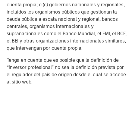
cuenta propia; o (c) gobiernos nacionales y regionales,
ARTÍCULO
A
incluidos los organismos públicos que gestionan la
deuda pública a escala nacional y regional, bancos
Real Estate Midyear Outlook:
T
centrales, organismos internacionales y
Constructive Amid Fluid Backdrop
St
supranacionales como el Banco Mundial, el FMI, el BCE,
A
The current macroenvironment remains resilient
A
el BEI y otras organizaciones internacionales similares,
despite elevated volatility and divergence across
Q
que intervengan por cuenta propia.
markets. As inflation and energy prices keep
p
Tenga en cuenta que es posible que la definición de
central banks hawkish, real estate continues to
i
“inversor profesional” no sea la definición prevista por
offer attractive relative value, supported by a
a
el regulador del país de origen desde el cual se accede
25% repricing, durable income streams, and
r
al sitio web.
constrained supply. In this environment,
diversified portfolios and selective asset-level
07-AGO-2026
0
investing remain critical.