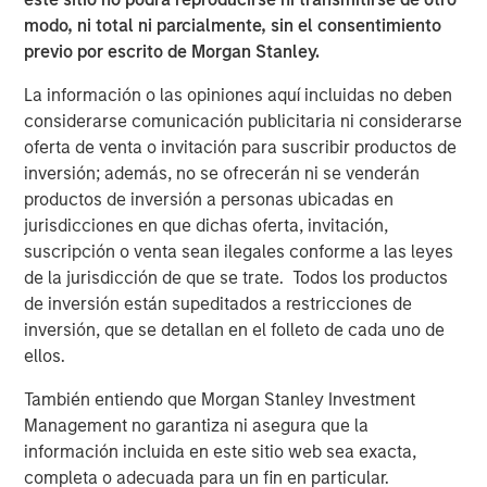
modo, ni total ni parcialmente, sin el consentimiento
Download the Paper – Korea’s Value-Up
previo por escrito de Morgan Stanley.
2.0: Only Half the Story
La información o las opiniones aquí incluidas no deben
Emerging Markets Equity Team
considerarse comunicación publicitaria ni considerarse
oferta de venta o invitación para suscribir productos de
The Emerging Markets Equity team combines deep
inversión; además, no se ofrecerán ni se venderán
expertise and local presence in global markets with an
productos de inversión a personas ubicadas en
integrated top-down and bottom-up investment approach
jurisdicciones en que dichas oferta, invitación,
to invest in core and growth-oriented portfolios across
suscripción o venta sean ilegales conforme a las leyes
non-U.S. markets.
de la jurisdicción de que se trate. Todos los productos
de inversión están supeditados a restricciones de
ARTÍCULOS RELACIONADOS
inversión, que se detallan en el folleto de cada uno de
ellos.
TALES FROM THE EMERGING WORLD
También entiendo que Morgan Stanley Investment
From Electric Vehicles to Humanoids: China’s
Management no garantiza ni asegura que la
Next Manufacturing Leap
información incluida en este sitio web sea exacta,
completa o adecuada para un fin en particular.