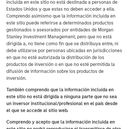
(through September 30)—the strongest performance
incluida en este sitio no está destinada a personas de
among major Asian indices. Investor enthusiasm has
Estados Unidos y que estas no deben acceder a ella.
been fueled by the administration’s reform agenda and
Comprendo asimismo que la información incluida en
the bold pledge to deliver “KOSPI 5000.” The
este sitio puede referirse a determinados productos
government’s early actions, such as reviving the Value-
gestionados o asesorados por entidades de Morgan
Up initiative and tightening governance rules, have
Stanley Investment Management, pero que no está
clearly restored confidence after a turbulent 2024. Yet
dirigida a, no tiene como fin que se distribuya entre, ni
history cautions against taking political index targets at
debe utilizarse por personas ubicadas en jurisdicciones
face value. The country’s trump card remains its
en que no esté autorizada la distribución de los
structural strengths in technology, artificial intelligence
productos de inversión o en que no esté permitida la
and new energy supply chains that anchor its long-term
difusión de información sobre los productos de
growth story. While Value-Up laid the foundation, and AI
inversión.
has driven the rally, optimism that policy alone will erase
También comprendo que la información incluida en
the so-called “Korea discount” may be running ahead of
este sitio no está dirigida a ninguna parte que no sea
actual progress. In our view, the direction of reform is
un inversor institucional/profesional en el país desde
encouraging and long overdue, but the rally is more than
el que se accede al sitio web.
mere political rhetoric, rooted in the strength of
strategically resilient sectors and companies.
Comprendo y acepto que la información incluida en
este sitio no podrá reproducirse ni transmitirse de otro