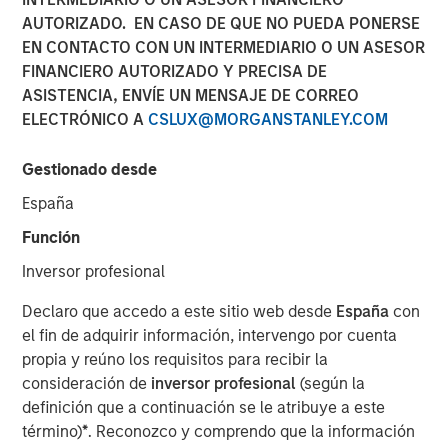
AUTORIZADO. EN CASO DE QUE NO PUEDA PONERSE
EN CONTACTO CON UN INTERMEDIARIO O UN ASESOR
13 NOVIEMBRE 2025
FINANCIERO AUTORIZADO Y PRECISA DE
ASISTENCIA, ENVÍE UN MENSAJE DE CORREO
ELECTRÓNICO A
CSLUX@MORGANSTANLEY.COM
The Authors
Gestionado desde
Amay Hattangadi
España
Managing Director
Función
Rose Kim
Inversor profesional
Executive Director
Declaro que accedo a este sitio web desde
España
con
el fin de adquirir información, intervengo por cuenta
propia y reúno los requisitos para recibir la
consideración de
inversor profesional
(según la
Since President Lee Jae-Myung took office earlier this
definición que a continuación se le atribuye a este
year, the MSCI Korea Index has climbed 48% year-to-date
término)
*
. Reconozco y comprendo que la información