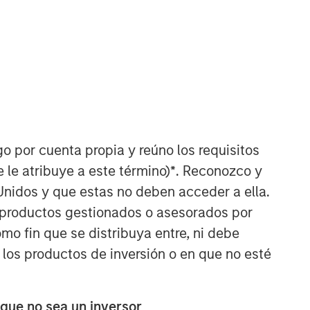
go por cuenta propia y reúno los requisitos
Applied Equity Advisors Team
 le atribuye a este término)
*
. Reconozco y
The Applied Equity Advisors team
Unidos y que estas no deben acceder a ella.
combines the best of fundamental and
s productos gestionados o asesorados por
quantitative approaches to investing to
o fin que se distribuya entre, ni debe
deliver highly active, style-flexible,
concentrated equity portfolios with
 los productos de inversión o en que no esté
heavy emphasis on risk-control
techniques throughout the investment
process. The longstanding experience
 que no sea un inversor