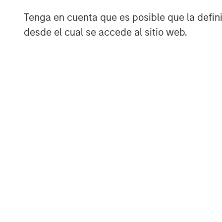
massive capital expenditure to bu
Tenga en cuenta que es posible que la definic
desde el cual se accede al sitio web.
The basket includes semiconduct
and other equipment providers.
In perusing this list and
focusing 
very reasonably priced companie
Seemingly, the ones with the lowe
most cyclicality to their earnings
If investors are paying reasonably
earnings, that strikes me as
rati
They are wary that these
could
b