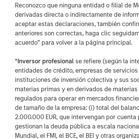
Reconozco que ninguna entidad o filial de 
Are the Ai
stocks
in a bubble (tha
derivadas directa o indirectamente de infor
There are two key ingredients for
aceptar estas declaraciones, también confi
Expectations
of fundamental
anteriores son correctas, haga clic seguidam
too high.
acuerdo” para volver a la página principal.
Excessive
valuation
multiple
*
Inversor profesional
se refiere (según la int
drivers.
entidades de crédito, empresas de servicios
In my opinion, it’s easier to ident
instituciones de inversión colectiva y sus 
whether expectations are ahead 
materias primas y en derivados de materias 
regulados para operar en mercados financier
So, let’s first address the easier
de tamaño de la empresa: (i) total del balan
2.000.000 EUR, que intervengan por cuenta p
There is an “Ai beneficiaries” bas
gestionan la deuda pública a escala naciona
Mundial, el FMI, el BCE, el BEI y otras organ
These are companies that are pro