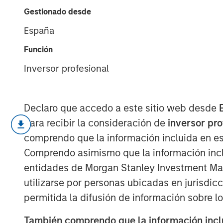
2026
Gestionado desde
España
17 JUNIO 2026
Función
Inversor profesional
A question I hear often: “Is Ai in a b
Declaro que accedo a este sitio web desde
para recibir la consideración de
inversor pr
The analogy is always to the “do
comprendo que la información incluida en es
1990s/early 2000s.
Comprendo asimismo que la información incl
entidades de Morgan Stanley Investment Mana
utilizarse por personas ubicadas en jurisdic
What’s important to remember is 
permitida la difusión de información sobre l
in a bubble.
También comprendo que la información inclui