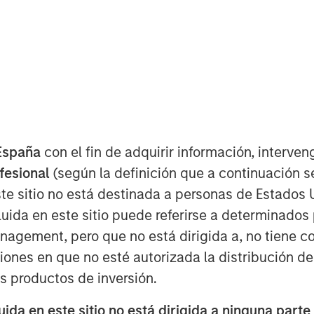
ubble?”
España
con el fin de adquirir información, interven
ofesional
(según la definición que a continuación se
t.com” bubble of the late
te sitio no está destinada a personas de Estados 
uida en este sitio puede referirse a determinado
gement, pero que no está dirigida a, no tiene com
ciones en que no esté autorizada la distribución de
that “the Internet” itself was never
os productos de inversión.
da en este sitio no está dirigida a ninguna parte