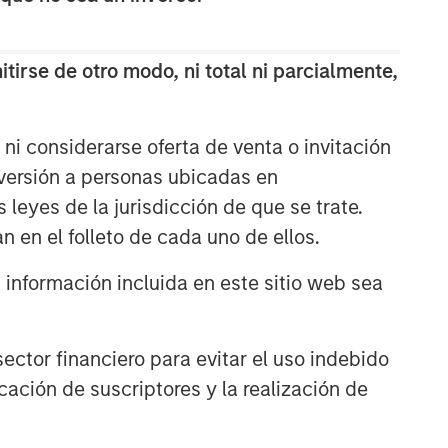
and judgment of its portfolio managers
inform both the portfolio style
positioning and the final stock
tirse de otro modo, ni total ni parcialmente,
selection.
ARTÍCULOS RELACIONADOS
ni considerarse oferta de venta o invitación
nversión a personas ubicadas en
TAKEAWAYS & KEY EXPECTATIONS
s leyes de la jurisdicción de que se trate.
Mid-Year Equity Market
n en el folleto de cada uno de ellos.
Outlook - July 2026
nformación incluida en este sitio web sea
TAKEAWAYS & KEY EXPECTATIONS
Equity Market Commentary -
ctor financiero para evitar el uso indebido
May 2026
cación de suscriptores y la realización de
TAKEAWAYS & KEY EXPECTATIONS