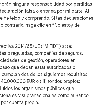
ndrán ninguna responsabilidad por pérdidas
Equity Market Commentary -
claración falsa o errónea por mi parte. Al
March 2026
ue he leído y comprendo. Si las declaraciones
o contrario, haga clic en “No estoy de
irectiva 2014/65/UE (“MiFID”)) a: (a)
adas o reguladas, compañías de seguros,
sociedades de gestión, operadores en
a caso que deban estar autorizados o
 cumplan dos de los siguientes requisitos
 40.000.000 EUR o (iii) fondos propios:
cluidos los organismos públicos que
nacionales y supranacionales como el Banco
n por cuenta propia.