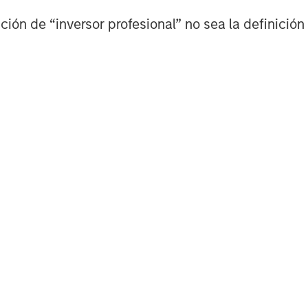
ild out Ai infrastructure.
ión de “inversor profesional” no sea la definición 
ors, memory chips, networking,
on forward P/Es,
I find numerous
s.
st P/Es have historically had the
.
 low valuations for cyclical
onal behavior
.
e cyclically high earnings.