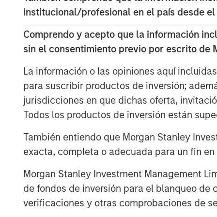
I am quite sure that all of us use
institucional/profesional en el país desde el
March 24, 2000, when the NASDAQ
Comprendo y acepto que la información inclui
1
hit their epic peak price levels.
sin el consentimiento previo por escrito de
So, the question is not if
Ai
is in 
La información o las opiniones aquí incluida
para suscribir productos de inversión; adem
I am highly confident that the use
jurisdicciones en que dichas oferta, invitaci
10 years than it is today.
Todos los productos de inversión están suped
Yet stocks are forward looking 
También entiendo que Morgan Stanley Invest
of any technological innovation.
exacta, completa o adecuada para un fin en p
As they did into the NASDAQ pea
Morgan Stanley Investment Management Limite
de fondos de inversión para el blanqueo de ca
Therefore, the question really is:
verificaciones y otras comprobaciones de se