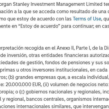
Morgan Stanley Investment Management Limited te
t is about to burst)?
mación a la que se acceda como resultado de una de
 a bubble to exist:
rmo que estoy de acuerdo con las
Terms of Use
, q
 revenue and earnings growth are
ente en “Estoy de acuerdo” para continuar; en cas
s are applied to those fundamental
erpretación recogida en el Anexo II, Parte I, de la D
 de inversión, otras entidades financieras autoriz
ify lofty valuations than to identify
sociedades de gestión, fondos de pensiones y sus 
of fundamentals.
primas u otros inversores institucionales, en cad
os; (b) grandes empresas que, a escala individual,
 question:
valuation.
ce: 20.000.000 EUR, (ii) volumen de negocios neto:
ropia; o (c) gobiernos nacionales y regionales, in
ket of stocks.
l y regional, bancos centrales, organismos inter
izaciones internacionales similares, que intervenga
fiting from the hyperscalers’