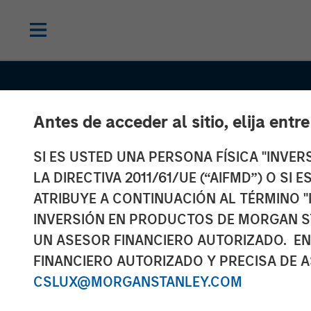
Antes de acceder al sitio, elija entr
SI ES USTED UNA PERSONA FÍSICA "INVE
LA DIRECTIVA 2011/61/UE (“AIFMD”) O SI
ATRIBUYE A CONTINUACIÓN AL TÉRMINO "
SLIMMON'S TAKE
INSIGHTS
INVERSIÓN EN PRODUCTOS DE MORGAN S
Equity Market
UN ASESOR FINANCIERO AUTORIZADO. EN
FINANCIERO AUTORIZADO Y PRECISA DE A
Commentary -
CSLUX@MORGANSTANLEY.COM