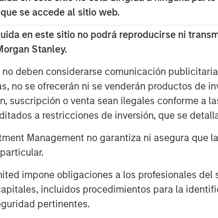
 the Internet far more than we did on
 que se accede al sitio web.
 and Internet stocks collectively
da en este sitio no podrá reproducirse ni transmi
 Morgan Stanley.
a bubble.
s no deben considerarse comunicación publicitaria 
ás, no se ofrecerán ni se venderán productos de i
 of Ai will be far more extensive in
ón, suscripción o venta sean ilegales conforme a la
itados a restricciones de inversión, que se detalla
and can overestimate the magnitude
ment Management no garantiza ni asegura que la i
articular.
k in 2000.
d impone obligaciones a los profesionales del se
pitales, incluidos procedimientos para la identifi
guridad pertinentes.