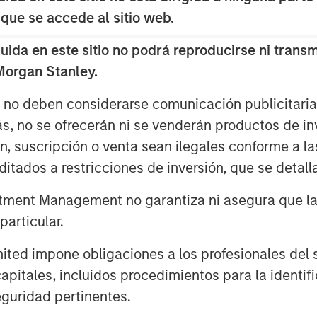
 is primarily driven by the behavioral
 que se accede al sitio web.
le has followed since the bear market
da en este sitio no podrá reproducirse ni transmi
 Morgan Stanley.
is rampant throughout Wall Street and
s no deben considerarse comunicación publicitaria 
3
 2023 and 2024.
ás, no se ofrecerán ni se venderán productos de i
ón, suscripción o venta sean ilegales conforme a la
he stock market when appearing on
itados a restricciones de inversión, que se detalla
escheduled (I remember).
ment Management no garantiza ni asegura que la i
.
articular.
d impone obligaciones a los profesionales del se
more those skeptics become optimists.
pitales, incluidos procedimientos para la identifi
4
rt of last year and again this year.
guridad pertinentes.
ll project a good 2026.