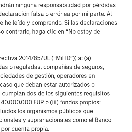
ndrán ninguna responsabilidad por pérdidas
Equity Market Commentary -
claración falsa o errónea por mi parte. Al
May 2026
ue he leído y comprendo. Si las declaraciones
o contrario, haga clic en “No estoy de
irectiva 2014/65/UE (“MiFID”)) a: (a)
adas o reguladas, compañías de seguros,
sociedades de gestión, operadores en
a caso que deban estar autorizados o
 cumplan dos de los siguientes requisitos
 40.000.000 EUR o (iii) fondos propios:
cluidos los organismos públicos que
nacionales y supranacionales como el Banco
n por cuenta propia.