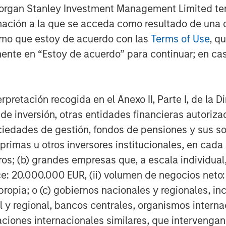
Morgan Stanley Investment Management Limited te
5
lly as ebullient for 2026.
mación a la que se acceda como resultado de una de
rmo que estoy de acuerdo con las
Terms of Use
, q
siness channels.
ente en “Estoy de acuerdo” para continuar; en cas
ket cycle.
t with each cycle, but how investors
erpretación recogida en el Anexo II, Parte I, de la D
 de inversión, otras entidades financieras autoriz
sociedades de gestión, fondos de pensiones y sus 
primas u otros inversores institucionales, en cad
, provided there are reasons along the
os; (b) grandes empresas que, a escala individual,
ce: 20.000.000 EUR, (ii) volumen de negocios neto:
ropia; o (c) gobiernos nacionales y regionales, in
 moment in late January and then the
l y regional, bancos centrales, organismos inter
izaciones internacionales similares, que intervenga