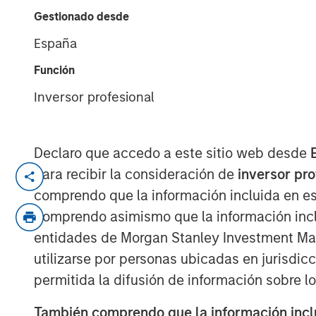
February 2026
Gestionado desde
España
20 FEBRERO 2026
Función
Inversor profesional
Late cycle? YES.
Declaro que accedo a este sitio web desde
End of cycle? NO!
para recibir la consideración de
inversor pr
comprendo que la información incluida en es
1.
As I articulated on our 2026 Outlook we
Comprendo asimismo que la información incl
is in its later stages.
entidades de Morgan Stanley Investment Mana
Typically, bull markets last about 5-6 ye
utilizarse por personas ubicadas en jurisdic
lower, allowing for the birth of the next b
permitida la difusión de información sobre l
También comprendo que la información inclui