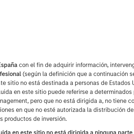
España
con el fin de adquirir información, interven
ofesional
(según la definición que a continuación se
te sitio no está destinada a personas de Estados 
bcast, I believe this bull market cycle
uida en este sitio puede referirse a determinado
gement, pero que no está dirigida a, no tiene com
1
2
ars
until a bear market
resets prices
ciones en que no esté autorizada la distribución de
ull market cycle.
os productos de inversión.
da en este sitio no está dirigida a ninguna parte