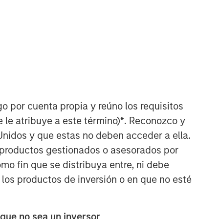
go por cuenta propia y reúno los requisitos
Applied Equity Advisors Team
 le atribuye a este término)
*
. Reconozco y
The Applied Equity Advisors team
Unidos y que estas no deben acceder a ella.
combines the best of fundamental and
s productos gestionados o asesorados por
quantitative approaches to investing to
o fin que se distribuya entre, ni debe
deliver highly active, style-flexible,
concentrated equity portfolios with
 los productos de inversión o en que no esté
heavy emphasis on risk-control
techniques throughout the investment
process. The longstanding experience
 que no sea un inversor