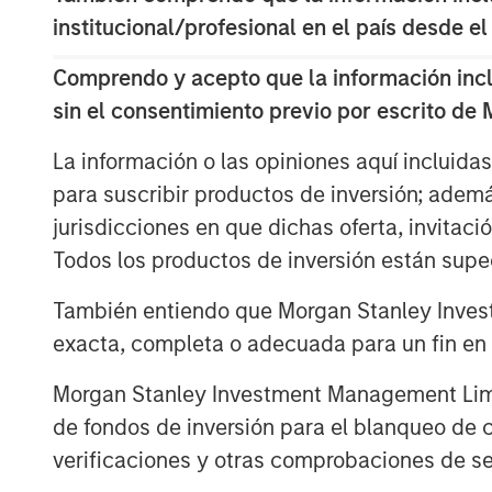
2.
My confidence in this late-stage thesis
institucional/profesional en el país desde el
consistency this current bull market cyc
low in October 2022:
Comprendo y acepto que la información inclui
sin el consentimiento previo por escrito de
As a new bull market begins, pessimism 
with investors.
La información o las opiniones aquí incluida
That was the key story line of the years
para suscribir productos de inversión; adem
jurisdicciones en que dichas oferta, invitaci
Anyone who expressed optimism about t
Todos los productos de inversión están suped
many of the business TV shows was.....r
También entiendo que Morgan Stanley Invest
The bears were the ones with the airtime
exacta, completa o adecuada para un fin en p
Morgan Stanley Investment Management Limite
3.
Yet the higher the market climbs, the 
de fondos de inversión para el blanqueo de ca
Sure enough, optimism abounded at the sta
verificaciones y otras comprobaciones de se
S&P 500 year-end price targets almost a