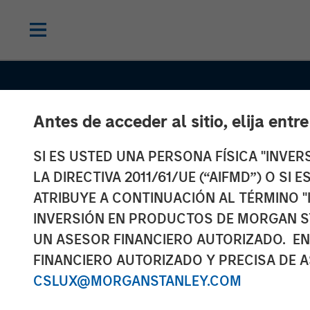
Antes de acceder al sitio, elija entr
SI ES USTED UNA PERSONA FÍSICA "INVE
LA DIRECTIVA 2011/61/UE (“AIFMD”) O SI
ATRIBUYE A CONTINUACIÓN AL TÉRMINO "
SLIMMON'S TAKE
INSIGHTS
INVERSIÓN EN PRODUCTOS DE MORGAN S
Equity Market
UN ASESOR FINANCIERO AUTORIZADO. EN
FINANCIERO AUTORIZADO Y PRECISA DE A
Commentary -
CSLUX@MORGANSTANLEY.COM