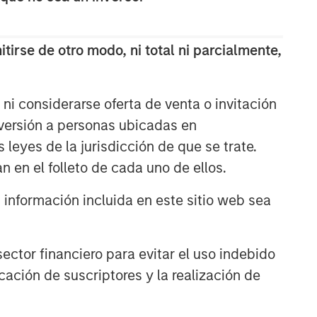
and judgment of its portfolio managers
inform both the portfolio style
positioning and the final stock
tirse de otro modo, ni total ni parcialmente,
selection.
ARTÍCULOS RELACIONADOS
ni considerarse oferta de venta o invitación
nversión a personas ubicadas en
TAKEAWAYS & KEY EXPECTATIONS
s leyes de la jurisdicción de que se trate.
Mid-Year Equity Market
n en el folleto de cada uno de ellos.
Outlook - July 2026
nformación incluida en este sitio web sea
TAKEAWAYS & KEY EXPECTATIONS
Equity Market Commentary -
ctor financiero para evitar el uso indebido
June 2026
cación de suscriptores y la realización de
TAKEAWAYS & KEY EXPECTATIONS