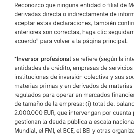
Reconozco que ninguna entidad o filial de 
Economic and earnings estimates are equa
derivadas directa o indirectamente de infor
aceptar estas declaraciones, también confi
And you can’t find a pessimist on the bu
anteriores son correctas, haga clic seguidam
It’s been a classic fear-to-greed bull mar
acuerdo” para volver a la página principal.
The macro-economic narrative is differen
act is shockingly consistent.
*
Inversor profesional
se refiere (según la int
entidades de crédito, empresas de servicios
That makes me worry.
instituciones de inversión colectiva y sus 
materias primas y en derivados de materias 
4.
Late cycle does not mean end of cycle
regulados para operar en mercados financier
way to reign in the enthusiasm.
de tamaño de la empresa: (i) total del balan
2.000.000 EUR, que intervengan por cuenta p
Last year we experienced the Deep Seek
Trump tariff tantrum in early April.
gestionan la deuda pública a escala naciona
Mundial, el FMI, el BCE, el BEI y otras organ