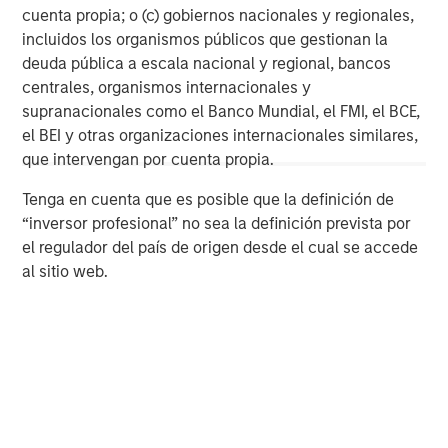
platform companies and follow-on opportunities. For
cuenta propia; o (c) gobiernos nacionales y regionales,
additional information on Waud Capital, please visit
incluidos los organismos públicos que gestionan la
www.waudcapital.com
.
deuda pública a escala nacional y regional, bancos
centrales, organismos internacionales y
About Morgan Stanley Private Credit
supranacionales como el Banco Mundial, el FMI, el BCE,
el BEI y otras organizaciones internacionales similares,
Morgan Stanley Private Credit, part of Morgan Stanley
que intervengan por cuenta propia.
Investment Management, is a private credit platform
focused on direct lending and opportunistic private credit
Tenga en cuenta que es posible que la definición de
investment in North America and Western Europe. The
“inversor profesional” no sea la definición prevista por
Morgan Stanley Private Credit team invests across the
el regulador del país de origen desde el cual se accede
capital structure, including senior secured term loans,
al sitio web.
unitranche loans, junior debt, structured equity and
common equity co-investments.
North America Private Credit
Integrated private credit platform across Direct Lending
and Opportunistic Credit strategies. Our experienced
team provides flexible, patient, long-term capital to