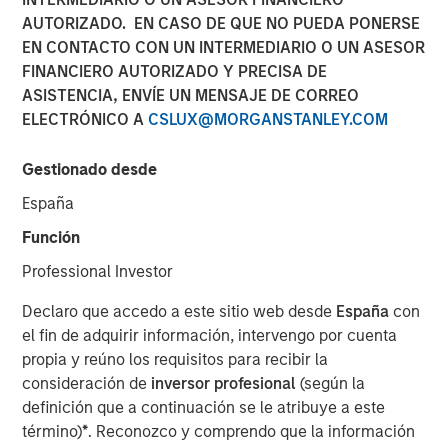
AUTORIZADO. EN CASO DE QUE NO PUEDA PONERSE
EN CONTACTO CON UN INTERMEDIARIO O UN ASESOR
FINANCIERO AUTORIZADO Y PRECISA DE
ASISTENCIA, ENVÍE UN MENSAJE DE CORREO
Dallas, Texas – May 7, 2025
ELECTRÓNICO A
CSLUX@MORGANSTANLEY.COM
Unifeye Vision Partners (“UVP”), a leading ambulatory
surgery center operator with integrated practice
Gestionado desde
management services to the ophthalmology market,
España
announced today its partnership with Brooks Eye
Associates, a Plano, Texas based ophthalmology practice
Función
and surgery center. Concurrently, UVP received a growth
Professional Investor
capital investment from Morgan Stanley Private Credit
(“MSPC”) to support the financing of the partnership.
Declaro que accedo a este sitio web desde
España
con
PGIM Private Capital also participated in the financing
el fin de adquirir información, intervengo por cuenta
transaction.
propia y reúno los requisitos para recibir la
consideración de
inversor profesional
(según la
Led by Dr. Dain B. Brooks, Brooks Eye Associates has
definición que a continuación se le atribuye a este
been serving the Plano, Texas market since 2013
término)
*
. Reconozco y comprendo que la información
providing comprehensive eye care including cataract