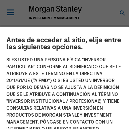
Antes de acceder al sitio, elija entre
NEWSROOM
las siguientes opciones.
Unifeye Vision Announces
SI ES USTED UNA PERSONA FÍSICA "INVERSOR
Partnership with Brooks
PARTICULAR" CONFORME AL SIGNIFICADO QUE SE LE
ATRIBUYE A ESTE TÉRMINO EN LA DIRECTIVA
Eye Associates, Along with
2011/61/UE (“AIFMD”) O SI ES USTED UN INVERSOR
QUE POR LO DEMÁS NO SE AJUSTA A LA DEFINICIÓN
Strategic Growth
QUE SE LE ATRIBUYE A CONTINUACIÓN AL TÉRMINO
Investment
"INVERSOR INSTITUCIONAL / PROFESIONAL", Y TIENE
CONSULTAS RELATIVAS A UNA INVERSIÓN EN
PRODUCTOS DE MORGAN STANLEY INVESTMENT
07 MAYO 2025
MANAGEMENT, PÓNGASE EN CONTACTO CON UN
INTERMEDIARIO O UN ASESOR FINANCIERO