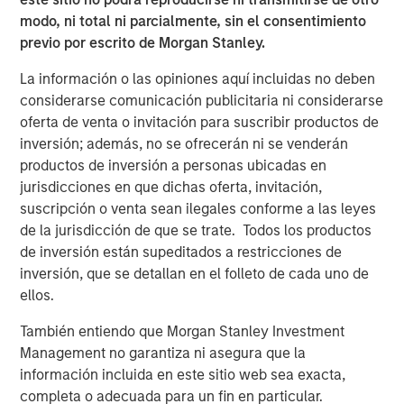
modo, ni total ni parcialmente, sin el consentimiento
“We are excited to welcome Dr. Brooks and his practice to
previo por escrito de Morgan Stanley.
UVP,” said Martin Rash, CEO of UVP. “Their focus and
commitment to innovation and high-quality outcomes
La información o las opiniones aquí incluidas no deben
makes them a natural fit for UVP and a big part of our
considerarse comunicación publicitaria ni considerarse
growth plan in Texas and beyond.”
oferta de venta o invitación para suscribir productos de
inversión; además, no se ofrecerán ni se venderán
By joining UVP, Brooks Eye Associates gains access to
productos de inversión a personas ubicadas en
expanded resources, operational support, and strategic
jurisdicciones en que dichas oferta, invitación,
guidance—while continuing to lead with clinical
suscripción o venta sean ilegales conforme a las leyes
autonomy. UVP’s physician-led model empowers its
de la jurisdicción de que se trate. Todos los productos
partners to grow sustainably and stay focused on
de inversión están supeditados a restricciones de
delivering the highest standard of patient care.
inversión, que se detallan en el folleto de cada uno de
ellos.
Mike Lehman, Principal with Waud Capital Partners, UVP’s
founding investor, commented, “The Brooks Eye
También entiendo que Morgan Stanley Investment
Associates partnership and strategic growth investment
Management no garantiza ni asegura que la
is a pivotal moment and milestone for UVP. It will provide
información incluida en este sitio web sea exacta,
the Company with additional resources to continue its
completa o adecuada para un fin en particular.