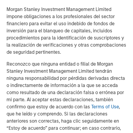
growth trajectory in existing and new geographies while
emphasizing ambulatory surgical operations and high-
Morgan Stanley Investment Management Limited
quality patient care.”
impone obligaciones a los profesionales del sector
financiero para evitar el uso indebido de fondos de
“We are pleased to be UVP’s financing partner and
inversión para el blanqueo de capitales, incluidos
support the company in its next phase of growth,” said
procedimientos para la identificación de suscriptores y
Ashwin Krishnan, co-Head of North America Private
la realización de verificaciones y otras comprobaciones
Credit, Morgan Stanley Investment Management. “This
de seguridad pertinentes.
debt investment is an example of our ability to provide
flexible credit capital in the current operating
Reconozco que ninguna entidad o filial de Morgan
environment.”
Stanley Investment Management Limited tendrán
ninguna responsabilidad por pérdidas derivadas directa
Harris Williams LLC advised UVP and acted as exclusive
o indirectamente de información a la que se acceda
placement agent in connection with the transaction.
como resultado de una declaración falsa o errónea por
mi parte. Al aceptar estas declaraciones, también
QS Capital Advisors acted as the exclusive advisor to
confirmo que estoy de acuerdo con las
Terms of Use
,
Brooks Eye Associates in connection with the partnership.
que he leído y comprendo. Si las declaraciones
About Unifeye Vision Partners
anteriores son correctas, haga clic seguidamente en
“Estoy de acuerdo” para continuar; en caso contrario,
Unifeye Vision Partners is a physician-led ambulatory