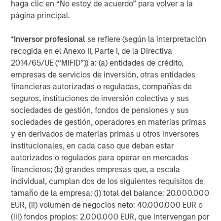
haga clic en “No estoy de acuerdo” para volver a la
surgery center operator with integrated practice
página principal.
management services focused on ophthalmology. The
company delivers comprehensive management and
*
Inversor profesional
se refiere (según la interpretación
support services to ophthalmology and optometry
recogida en el Anexo II, Parte I, de la Directiva
practices, as well as single-specialty eye surgery
2014/65/UE (“MiFID”)) a: (a) entidades de crédito,
centers. Today UVP supports a network of 64 clinic
empresas de servicios de inversión, otras entidades
locations and 19 ambulatory surgery centers. For more
financieras autorizadas o reguladas, compañías de
information, visit
www.uvpeye.com
.
seguros, instituciones de inversión colectiva y sus
sociedades de gestión, fondos de pensiones y sus
About Waud Capital Partners
sociedades de gestión, operadores en materias primas
Based in Chicago and founded by Reeve B. Waud, Waud
y en derivados de materias primas u otros inversores
Capital Partners is a growth-oriented private equity firm
institucionales, en cada caso que deban estar
with over 30 years of investing experience. Waud Capital
autorizados o regulados para operar en mercados
Partners seeks to partner with experienced management
financieros; (b) grandes empresas que, a escala
teams to build market-leading companies within two
individual, cumplan dos de los siguientes requisitos de
industries: healthcare and software & technology. Since
tamaño de la empresa: (i) total del balance: 20.000.000
its founding in 1993, Waud Capital has successfully
EUR, (ii) volumen de negocios neto: 40.000.000 EUR o
completed more than 480 investments, including
(iii) fondos propios: 2.000.000 EUR, que intervengan por