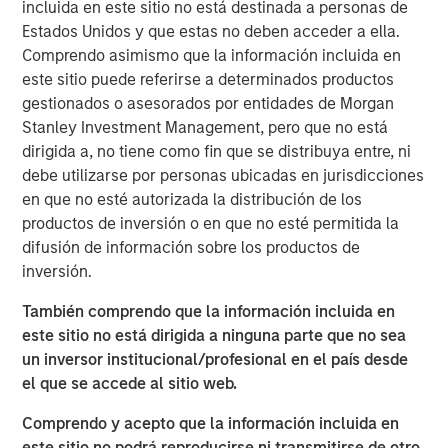
incluida en este sitio no está destinada a personas de
surgery, advanced refractive procedures, glaucoma
Estados Unidos y que estas no deben acceder a ella.
treatments, and retinal care. Brooks Eye Associates is
Comprendo asimismo que la información incluida en
also recognized for its philanthropic leadership. Dr.
este sitio puede referirse a determinados productos
Brooks has led humanitarian eye care missions in
gestionados o asesorados por entidades de Morgan
underserved regions including India, Mexico, and Ecuador,
Stanley Investment Management, pero que no está
reflecting the practice’s dedication to global vision care
dirigida a, no tiene como fin que se distribuya entre, ni
and aligning with Unifeye Vision Partner’s core values.
debe utilizarse por personas ubicadas en jurisdicciones
Brooks Eye Associates focus and commitment to patient-
en que no esté autorizada la distribución de los
centered care aligns with UVP’s mission, vision, and
productos de inversión o en que no esté permitida la
values of supporting clinical and surgical care across the
difusión de información sobre los productos de
full spectrum of ophthalmology.
inversión.
“What attracted us to UVP was their shared commitment
También comprendo que la información incluida en
to excellence in both clinical care and patient
este sitio no está dirigida a ninguna parte que no sea
experience,” said Dr. Dain B. Brooks. “Their values align
un inversor institucional/profesional en el país desde
closely with ours—rooted in integrity, innovation, and a
el que se accede al sitio web.
deep respect for physician leadership. We’re excited to
grow together while continuing to serve our community
Comprendo y acepto que la información incluida en
with the highest standard of care.”
este sitio no podrá reproducirse ni transmitirse de otro