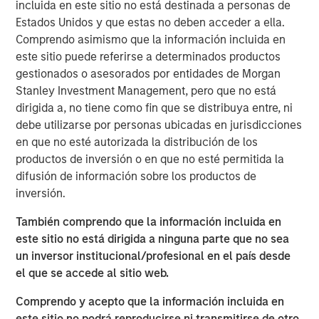
THRIVE brand, which provide affordable and convenient
incluida en este sitio no está destinada a personas de
care to underserved pet families. In addition, Pathway
Estados Unidos y que estas no deben acceder a ella.
owns and operates Veterinary Growth Partners, a
Comprendo asimismo que la información incluida en
Management Services Organization providing value-
este sitio puede referirse a determinados productos
added business planning, coaching and procurement
gestionados o asesorados por entidades de Morgan
savings to 5,500 affiliated and unaffiliated member
Stanley Investment Management, pero que no está
hospitals. Together with its talented veterinarians and
dirigida a, no tiene como fin que se distribuya entre, ni
staff, Pathway is dedicated to serving the diverse needs
debe utilizarse por personas ubicadas en jurisdicciones
of pet families and veterinarians across the nation.
en que no esté autorizada la distribución de los
productos de inversión o en que no esté permitida la
“TSG is a leading investor in the consumer and retail
difusión de información sobre los productos de
space with a proven track record of building world-class
inversión.
brands and businesses,” said Dr. Stephen Hadley, CEO of
Pathway, and Dr. Jasen Trautwein, Co-Founder of
También comprendo que la información incluida en
Pathway. “As the pet care industry evolves, TSG’s
este sitio no está dirigida a ninguna parte que no sea
consumer and branding expertise, paired with our unique
un inversor institucional/profesional en el país desde
value proposition and unmatched network of doctors and
el que se accede al sitio web.
staff, positions us to build upon the substantial growth
Comprendo y acepto que la información incluida en
we’ve been able to accomplish in partnership with MSCP.
este sitio no podrá reproducirse ni transmitirse de otro