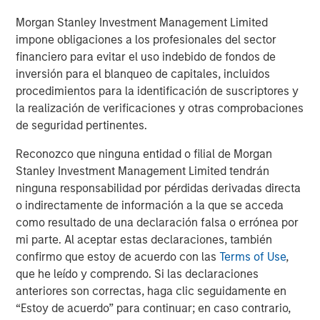
entire Pathway management team during a time of
Morgan Stanley Investment Management Limited
tremendous growth and realization of that vision,” said
impone obligaciones a los profesionales del sector
Aaron Sack, Head of Morgan Stanley Capital Partners.
financiero para evitar el uso indebido de fondos de
“Pathway has become a market leader in the pet care
inversión para el blanqueo de capitales, incluidos
sector and we are confident that the strong management
procedimientos para la identificación de suscriptores y
team together with TSG will continue on this successful
la realización de verificaciones y otras comprobaciones
trajectory. We are excited to support this next phase of
de seguridad pertinentes.
growth by remaining a minority partner, and look forward
to seeing Pathway advance its mission.”
Reconozco que ninguna entidad o filial de Morgan
Stanley Investment Management Limited tendrán
Ropes & Gray LLP acted as legal advisor, and BofA
ninguna responsabilidad por pérdidas derivadas directa
Securities, Inc., Guggenheim Securities LLC and William
o indirectamente de información a la que se acceda
Blair & Company acted as co-financial advisors to TSG.
como resultado de una declaración falsa o errónea por
Debevoise & Plimpton LLP acted as legal advisor, and
mi parte. Al aceptar estas declaraciones, también
Harris Williams acted as financial advisor to the
confirmo que estoy de acuerdo con las
Terms of Use
,
Company and MSCP. Jefferies LLC and Jamieson
que he leído y comprendo. Si las declaraciones
Corporate Finance advised the management
anteriores son correctas, haga clic seguidamente en
shareholders.
“Estoy de acuerdo” para continuar; en caso contrario,