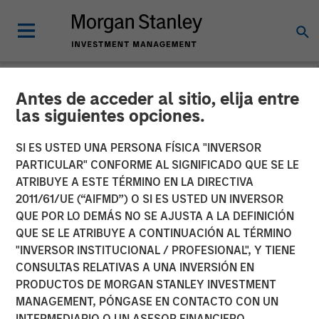
Antes de acceder al sitio, elija entre
NEWSROOM
las siguientes opciones.
TSG Consumer Partners
SI ES USTED UNA PERSONA FÍSICA "INVERSOR
Acquires Pathway Vet
PARTICULAR" CONFORME AL SIGNIFICADO QUE SE LE
ATRIBUYE A ESTE TÉRMINO EN LA DIRECTIVA
Alliance from Morgan
2011/61/UE (“AIFMD”) O SI ES USTED UN INVERSOR
QUE POR LO DEMÁS NO SE AJUSTA A LA DEFINICIÓN
Stanley Capital Partners
QUE SE LE ATRIBUYE A CONTINUACIÓN AL TÉRMINO
"INVERSOR INSTITUCIONAL / PROFESIONAL", Y TIENE
CONSULTAS RELATIVAS A UNA INVERSIÓN EN
03 ABRIL 2020
PRODUCTOS DE MORGAN STANLEY INVESTMENT
MANAGEMENT, PÓNGASE EN CONTACTO CON UN
INTERMEDIARIO O UN ASESOR FINANCIERO