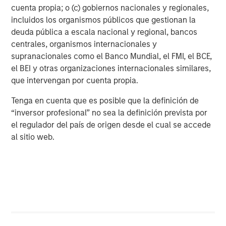
cuenta propia; o (c) gobiernos nacionales y regionales,
practice to include over 270 general, specialty and
incluidos los organismos públicos que gestionan la
emergency practice locations, over 85 THRIVE Affordable
deuda pública a escala nacional y regional, bancos
Vet Care locations, and the Management Services
centrales, organismos internacionales y
Organization, Veterinary Growth Partners, which supports
supranacionales como el Banco Mundial, el FMI, el BCE,
over 5,500 affiliated and unaffiliated member hospitals.
el BEI y otras organizaciones internacionales similares,
Pathway’s mission is for its team members to be change
que intervengan por cuenta propia.
agents for good, who support people doing what they
love so, together, they can transform the veterinary
Tenga en cuenta que es posible que la definición de
industry and the world – for the better. Pathway looks for
“inversor profesional” no sea la definición prevista por
practices and doctors seeking opportunities to grow and
el regulador del país de origen desde el cual se accede
provides personalized management support to help them
al sitio web.
focus on providing the best possible care to their patients.
Pathway has differentiated itself by focusing on the
unique needs of each practice and partnering with the
local team to implement their vision and work with their
values, as well as building out an integrated pet care
ecosystem that meets the needs of pets, pet families and
pet care providers nationwide. Learn more