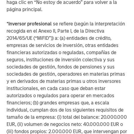
haga clic en “No estoy de acuerdo” para volver a la
About TSG Consumer Partners
página principal.
TSG Consumer Partners, LLC is a leading private equity
firm focused exclusively on the branded consumer
*
Inversor profesional
se refiere (según la interpretación
sector. Since its founding in 1987, TSG has been an active
recogida en el Anexo II, Parte I, de la Directiva
investor in the food, beverage, restaurant, fitness, beauty,
2014/65/UE (“MiFID”)) a: (a) entidades de crédito,
personal care, household, apparel & accessories, and e-
empresas de servicios de inversión, otras entidades
commerce sectors. Representative past and present
financieras autorizadas o reguladas, compañías de
partner companies include Planet Fitness, Duckhorn
seguros, instituciones de inversión colectiva y sus
Wine Company, Joe Hudson’s Collision Centers,
sociedades de gestión, fondos de pensiones y sus
CorePower Yoga, IT Cosmetics, REVOLVE, BrewDog,
sociedades de gestión, operadores en materias primas
Canyon Bicycles, Pabst, Backcountry, vitaminwater,
y en derivados de materias primas u otros inversores
thinkThin, popchips, Stumptown, Smashbox Cosmetics
institucionales, en cada caso que deban estar
and e.l.f. Cosmetics. For more information, visit
autorizados o regulados para operar en mercados
tsgconsumer.com.
financieros; (b) grandes empresas que, a escala
individual, cumplan dos de los siguientes requisitos de
About Pathway Vet Alliance
tamaño de la empresa: (i) total del balance: 20.000.000
EUR, (ii) volumen de negocios neto: 40.000.000 EUR o
Founded in 2003 and headquartered in Austin, Texas,
(iii) fondos propios: 2.000.000 EUR, que intervengan por
Pathway Vet Alliance has grown from a single veterinary