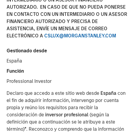
AUTORIZADO. EN CASO DE QUE NO PUEDA PONERSE
EN CONTACTO CON UN INTERMEDIARIO O UN ASESOR
SAN FRANCISCO, CA & AUSTIN, TX & NEW YORK, NY—
FINANCIERO AUTORIZADO Y PRECISA DE
April 3, 2020 7:00 AM EST
ASISTENCIA, ENVÍE UN MENSAJE DE CORREO
ELECTRÓNICO A
CSLUX@MORGANSTANLEY.COM
TSG Consumer Partners (“TSG”), a leading private equity
firm focused exclusively on the branded consumer and
Gestionado desde
retail sectors, today announced that it has acquired a
majority stake in Pathway Vet Alliance LLC (“Pathway” or
España
the “Company”) from investment funds managed by
Función
Morgan Stanley Capital Partners (“MSCP”). As part of the
transaction, Pathway management will continue to lead
Professional Investor
the Company and retain a significant minority stake.
Declaro que accedo a este sitio web desde
España
con
Financial terms of the transaction were not disclosed.
el fin de adquirir información, intervengo por cuenta
Founded in 2003, Pathway is a leading owner and
propia y reúno los requisitos para recibir la
operator of over 270 general practice, specialty and
consideración de
inversor profesional
(según la
emergency veterinary hospitals throughout the U.S.
definición que a continuación se le atribuye a este
Pathway also operates 86 veterinary clinics under the
término)
*
. Reconozco y comprendo que la información