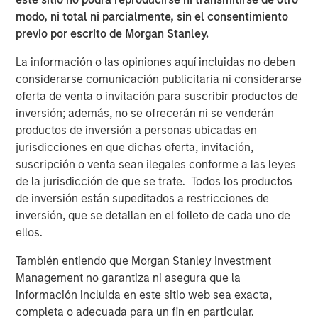
We thank MSCP for their support and look forward to
modo, ni total ni parcialmente, sin el consentimiento
working with TSG to bring the highest quality veterinary
previo por escrito de Morgan Stanley.
care to as many pet families as possible.”
La información o las opiniones aquí incluidas no deben
“We have been impressed by Pathway’s tremendous
considerarse comunicación publicitaria ni considerarse
success in building a market-leading veterinary services
oferta de venta o invitación para suscribir productos de
platform,” said Hadley Mullin, Senior Managing Director at
inversión; además, no se ofrecerán ni se venderán
TSG, and Colin Welch, Managing Director at TSG. “The
productos de inversión a personas ubicadas en
team’s deep M&A expertise, commitment to delivering
jurisdicciones en que dichas oferta, invitación,
best-in-class pet care, and extensive operating
suscripción o venta sean ilegales conforme a las leyes
experience position them well to continue to acquire and
de la jurisdicción de que se trate. Todos los productos
develop top-tier hospitals and general practices. We are
de inversión están supeditados a restricciones de
thrilled to leverage our consumer expertise to support the
inversión, que se detallan en el folleto de cada uno de
Pathway team as they further scale the business and
ellos.
create opportunities for veterinarians and veterinary
professionals to pursue their passions.”
También entiendo que Morgan Stanley Investment
Management no garantiza ni asegura que la
“We are proud to have backed Jasen’s vision for an
información incluida en este sitio web sea exacta,
industry leading veterinary platform four years ago and
completa o adecuada para un fin en particular.
thrilled to have partnered with him, Stephen and the