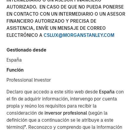
AUTORIZADO. EN CASO DE QUE NO PUEDA PONERSE
EN CONTACTO CON UN INTERMEDIARIO O UN ASESOR
NEW YORK – July 8, 2025
FINANCIERO AUTORIZADO Y PRECISA DE
ASISTENCIA, ENVÍE UN MENSAJE DE CORREO
Morgan Stanley Investment Management (MSIM), through
ELECTRÓNICO A
CSLUX@MORGANSTANLEY.COM
investment funds managed by Morgan Stanley
Infrastructure Partners (MSIP), its private infrastructure
Gestionado desde
investment platform, today announced it has entered into
an agreement to sell its ownership stake in TigerGenCo
España
Red Oak Holdings, LLC (“Red Oak” or the “Facility”) to
Función
funds managed by Strategic Value Partners.
Professional Investor
Located in Sayreville, New Jersey, Red Oak, is part of the
PJM Interconnection, which is North America’s largest
Declaro que accedo a este sitio web desde
España
con
power market. MSIP acquired the 831-megawatt
el fin de adquirir información, intervengo por cuenta
combined cycle power plant in 2017 and has managed
propia y reúno los requisitos para recibir la
the Facility through its power asset management platform
consideración de
inversor profesional
(según la
TigerGenCo, which also manages MSIP’s investment in
definición que a continuación se le atribuye a este
Bayonne Energy Center.
término)
*
. Reconozco y comprendo que la información