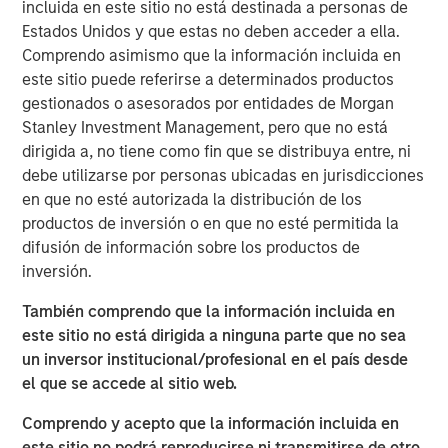
incluida en este sitio no está destinada a personas de
“Red Oak demonstrates MSIP’s ability to create long-term
Estados Unidos y que estas no deben acceder a ella.
value by bringing operational, commercial and financial
Comprendo asimismo que la información incluida en
expertise to our portfolio,” said Markus Hottenrott, Chief
este sitio puede referirse a determinados productos
Investment Officer for Morgan Stanley Infrastructure
gestionados o asesorados por entidades de Morgan
Partners. “Red Oak is a critical resource to the Northeast
Stanley Investment Management, pero que no está
region and its role has become increasingly vital as the
dirigida a, no tiene como fin que se distribuya entre, ni
U.S. power market grapples with load growth and
debe utilizarse por personas ubicadas en jurisdicciones
challenges adding new supply.”
en que no esté autorizada la distribución de los
productos de inversión o en que no esté permitida la
The transaction is expected to close in the fourth quarter
difusión de información sobre los productos de
of 2025, subject to customary closing conditions and
inversión.
regulatory approvals. Jefferies LLC served as lead
financial advisor to MSIP, and Santander also served as a
También comprendo que la información incluida en
financial advisor to MSIP.
este sitio no está dirigida a ninguna parte que no sea
un inversor institucional/profesional en el país desde
About Red Oak
el que se accede al sitio web.
Red Oak is an 831-megawatt combined cycle power plant
Comprendo y acepto que la información incluida en
located in Sayreville, New Jersey, and is part of the PJM
este sitio no podrá reproducirse ni transmitirse de otro