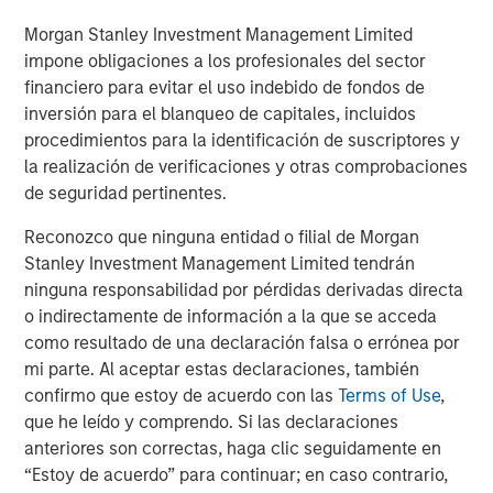
About Morgan Stanley Investment Management
Morgan Stanley Investment Management Limited
impone obligaciones a los profesionales del sector
Morgan Stanley Investment Management, together with
financiero para evitar el uso indebido de fondos de
its investment advisory affiliates, has more than 1,400
inversión para el blanqueo de capitales, incluidos
investment professionals around the world and $1.6
procedimientos para la identificación de suscriptores y
trillion in assets under management or supervision as of
la realización de verificaciones y otras comprobaciones
March 31, 2025. Morgan Stanley Investment Management
de seguridad pertinentes.
strives to provide outstanding long-term investment
performance, service, and a comprehensive suite of
Reconozco que ninguna entidad o filial de Morgan
investment management solutions to a diverse client
Stanley Investment Management Limited tendrán
base, which includes governments, institutions,
ninguna responsabilidad por pérdidas derivadas directa
corporations and individuals worldwide. For further
o indirectamente de información a la que se acceda
information about Morgan Stanley Investment
como resultado de una declaración falsa o errónea por
Management, please visit
www.morganstanley.com/im
.
mi parte. Al aceptar estas declaraciones, también
confirmo que estoy de acuerdo con las
Terms of Use
,
About Morgan Stanley
que he leído y comprendo. Si las declaraciones
Morgan Stanley (NYSE: MS) is a leading global financial
anteriores son correctas, haga clic seguidamente en
services firm providing a wide range of investment
“Estoy de acuerdo” para continuar; en caso contrario,