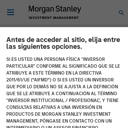
Antes de acceder al sitio, elija entre
NEWSROOM
las siguientes opciones.
Morgan Stanley
SI ES USTED UNA PERSONA FÍSICA "INVERSOR
Infrastructure Partners
PARTICULAR" CONFORME AL SIGNIFICADO QUE SE LE
ATRIBUYE A ESTE TÉRMINO EN LA DIRECTIVA
Agrees to Sell Red Oak
2011/61/UE (“AIFMD”) O SI ES USTED UN INVERSOR
QUE POR LO DEMÁS NO SE AJUSTA A LA DEFINICIÓN
Power Facility
QUE SE LE ATRIBUYE A CONTINUACIÓN AL TÉRMINO
"INVERSOR INSTITUCIONAL / PROFESIONAL", Y TIENE
CONSULTAS RELATIVAS A UNA INVERSIÓN EN
08 JULIO 2025
PRODUCTOS DE MORGAN STANLEY INVESTMENT
MANAGEMENT, PÓNGASE EN CONTACTO CON UN
INTERMEDIARIO O UN ASESOR FINANCIERO