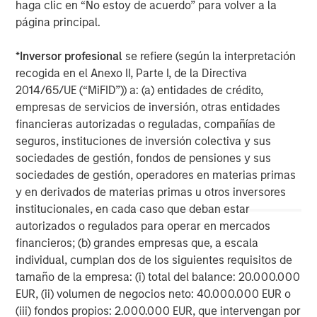
banking, securities, wealth management and investment
haga clic en “No estoy de acuerdo” para volver a la
management services. With offices in 42 countries, the
página principal.
Firm’s employees serve clients worldwide including
corporations, governments, institutions and individuals.
*
Inversor profesional
se refiere (según la interpretación
For further information about Morgan Stanley, please visit
recogida en el Anexo II, Parte I, de la Directiva
www.morganstanley.com
.
2014/65/UE (“MiFID”)) a: (a) entidades de crédito,
empresas de servicios de inversión, otras entidades
Morgan Stanley Infrastructure Partners
financieras autorizadas o reguladas, compañías de
seguros, instituciones de inversión colectiva y sus
Morgan Stanley Infrastructure Partners invests in a
sociedades de gestión, fondos de pensiones y sus
diverse range of infrastructure assets predominantly
sociedades de gestión, operadores en materias primas
located in OECD countries. The team seeks to create
y en derivados de materias primas u otros inversores
value through active asset management and operational
institucionales, en cada caso que deban estar
improvements.
autorizados o regulados para operar en mercados
financieros; (b) grandes empresas que, a escala
individual, cumplan dos de los siguientes requisitos de
tamaño de la empresa: (i) total del balance: 20.000.000
MSIM Spokesperson
EUR, (ii) volumen de negocios neto: 40.000.000 EUR o
(iii) fondos propios: 2.000.000 EUR, que intervengan por