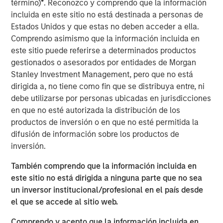
término)
*
. Reconozco y comprendo que la información
often underrepresented in traditional core portfolios. The
incluida en este sitio no está destinada a personas de
strategy is managed by Andrew Szczurowski, Justin
Estados Unidos y que estas no deben acceder a ella.
Bourgette and Brian Shaw, portfolio managers on MSIM’s
Comprendo asimismo que la información incluida en
Mortgage and Securitized, High Yield and Emerging
este sitio puede referirse a determinados productos
Markets Debt teams, respectively. The Strategic Income
gestionados o asesorados por entidades de Morgan
Fund is managed by the same team that manages the
Stanley Investment Management, pero que no está
U.S. Eaton Vance Strategic Income Fund, a U.S. registered
dirigida a, no tiene como fin que se distribuya entre, ni
investment company.
debe utilizarse por personas ubicadas en jurisdicciones
en que no esté autorizada la distribución de los
“Introducing the Strategic Income fund to the MS INVF
productos de inversión o en que no esté permitida la
umbrella is a natural next step as we continue to expand
difusión de información sobre los productos de
our global fixed income footprint with a focus on
inversión.
addressing investor needs,” said Vittorio Ambrogi, Head of
International Wealth and Global Head of Financial
También comprendo que la información incluida en
Institutions at Morgan Stanley Investment Management.
este sitio no está dirigida a ninguna parte que no sea
“We believe that this fund brings together the best
un inversor institucional/profesional en el país desde
investment ideas sourced from across our established
el que se accede al sitio web.
and deeply resourced global fixed income platform and
considers changing market dynamics like heightened
Comprendo y acepto que la información incluida en