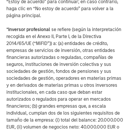
www.morganstanley.com/im
“Estoy de acuerdo” para continuar; en caso contrario,
.
haga clic en “No estoy de acuerdo” para volver a la
About Morgan Stanley
página principal.
Morgan Stanley (NYSE: MS) is a leading global financial
*
Inversor profesional
se refiere (según la interpretación
services firm providing a wide range of investment
recogida en el Anexo II, Parte I, de la Directiva
banking, securities, wealth management and investment
2014/65/UE (“MiFID”)) a: (a) entidades de crédito,
management services. With offices in 42 countries, the
empresas de servicios de inversión, otras entidades
Firm's employees serve clients worldwide including
financieras autorizadas o reguladas, compañías de
corporations, governments, institutions and individuals.
seguros, instituciones de inversión colectiva y sus
For more information about Morgan Stanley, please visit
sociedades de gestión, fondos de pensiones y sus
www.morganstanley.com
.
sociedades de gestión, operadores en materias primas
y en derivados de materias primas u otros inversores
institucionales, en cada caso que deban estar
autorizados o regulados para operar en mercados
financieros; (b) grandes empresas que, a escala
individual, cumplan dos de los siguientes requisitos de
Risk Considerations
tamaño de la empresa: (i) total del balance: 20.000.000
The Fund may be impacted by movements in the
EUR, (ii) volumen de negocios neto: 40.000.000 EUR o