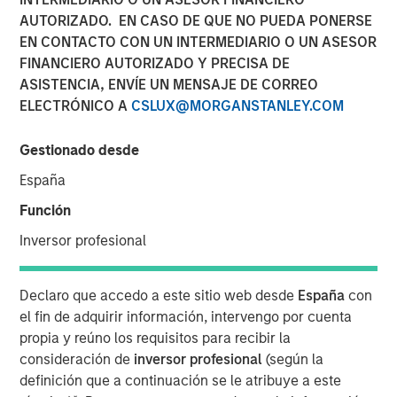
AUTORIZADO. EN CASO DE QUE NO PUEDA PONERSE
EN CONTACTO CON UN INTERMEDIARIO O UN ASESOR
FINANCIERO AUTORIZADO Y PRECISA DE
ASISTENCIA, ENVÍE UN MENSAJE DE CORREO
LONDON
— May 7, 2026
ELECTRÓNICO A
CSLUX@MORGANSTANLEY.COM
Morgan Stanley Investment Management (MSIM) today
announced the global launch of Morgan Stanley
Gestionado desde
Investment Funds’ (MS INVF) Strategic Income Fund sub-
España
fund (Strategic Income Fund), a flexible, multi-sector
strategy that focuses on fixed income plus sectors and
Función
expands investor access to MSIM’s extensive global fixed
Inversor profesional
income investment capabilities. Strategic Income Fund is
currently registered in France, Germany, Italy, Ireland,
Japan, Luxemburg, Singapore, Spain, Switzerland and the
Declaro que accedo a este sitio web desde
España
con
United Kingdom.
el fin de adquirir información, intervengo por cuenta
propia y reúno los requisitos para recibir la
MS INVF Strategic Income Fund seeks to provide
consideración de
inversor profesional
(según la
diversified exposure to a broad spectrum of global fixed
definición que a continuación se le atribuye a este
income sectors with a focus on certain sectors that are