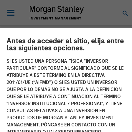
Antes de acceder al sitio, elija entre
NEWSROOM
las siguientes opciones.
Morgan Stanley Investment
SI ES USTED UNA PERSONA FÍSICA "INVERSOR
Management debuts
PARTICULAR" CONFORME AL SIGNIFICADO QUE SE LE
ATRIBUYE A ESTE TÉRMINO EN LA DIRECTIVA
Strategic Income strategy
2011/61/UE (“AIFMD”) O SI ES USTED UN INVERSOR
QUE POR LO DEMÁS NO SE AJUSTA A LA DEFINICIÓN
in international
QUE SE LE ATRIBUYE A CONTINUACIÓN AL TÉRMINO
marketplace
"INVERSOR INSTITUCIONAL / PROFESIONAL", Y TIENE
CONSULTAS RELATIVAS A UNA INVERSIÓN EN
PRODUCTOS DE MORGAN STANLEY INVESTMENT
07 MAYO 2026
MANAGEMENT, PÓNGASE EN CONTACTO CON UN
INTERMEDIARIO O UN ASESOR FINANCIERO