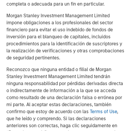
volatility and targeted exposure to opportunities
completa o adecuada para un fin en particular.
unearthed by market dislocations with a focus on ‘plus’
Morgan Stanley Investment Management Limited
sectors, which are often underrepresented in traditional,
impone obligaciones a los profesionales del sector
core fixed income portfolios.”
financiero para evitar el uso indebido de fondos de
About Morgan Stanley Investment Management
inversión para el blanqueo de capitales, incluidos
procedimientos para la identificación de suscriptores y
Morgan Stanley Investment Management, together with
la realización de verificaciones y otras comprobaciones
its investment advisory affiliates, has more than 1,300
de seguridad pertinentes.
investment professionals around the world and $1.9
trillion in assets under management or supervision as of
Reconozco que ninguna entidad o filial de Morgan
March 31, 2026. Morgan Stanley Investment Management
Stanley Investment Management Limited tendrán
strives to provide outstanding long-term investment
ninguna responsabilidad por pérdidas derivadas directa
performance, service, and a comprehensive suite of
o indirectamente de información a la que se acceda
investment management solutions to a diverse client
como resultado de una declaración falsa o errónea por
base, which includes governments, institutions,
mi parte. Al aceptar estas declaraciones, también
corporations and individuals worldwide. For further
confirmo que estoy de acuerdo con las
Terms of Use
,
information about Morgan Stanley Investment
que he leído y comprendo. Si las declaraciones
Management, please visit
anteriores son correctas, haga clic seguidamente en