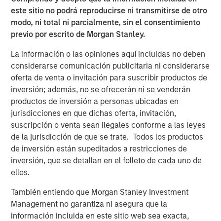
volatility, ongoing geopolitical risks and inflationary
este sitio no podrá reproducirse ni transmitirse de otro
concerns.”
modo, ni total ni parcialmente, sin el consentimiento
previo por escrito de Morgan Stanley.
The Strategic Income Fund seeks to provide an attractive
rate of total return, measured in U.S. dollars, through
La información o las opiniones aquí incluidas no deben
investments in a range of fixed income securities,
considerarse comunicación publicitaria ni considerarse
including securitized instruments, corporate and
oferta de venta o invitación para suscribir productos de
government bonds located anywhere in the world,
inversión; además, no se ofrecerán ni se venderán
including emerging markets and frontier markets, and in
productos de inversión a personas ubicadas en
currencies.
jurisdicciones en que dichas oferta, invitación,
suscripción o venta sean ilegales conforme a las leyes
“Active management and flexibility are critical to our
de la jurisdicción de que se trate. Todos los productos
investment philosophy and together provide the
de inversión están supeditados a restricciones de
opportunity to study broader trends playing out across
inversión, que se detallan en el folleto de cada uno de
markets and build a diversified portfolio that adapts as
ellos.
the market changes," said Szczurowski, who also serves
as co-head of MSIM’s Mortgage and Securitized
También entiendo que Morgan Stanley Investment
investment team. “Strategic Income Fund aims to add
Management no garantiza ni asegura que la
risk-adjusted value by seeking to offer investors lower
información incluida en este sitio web sea exacta,