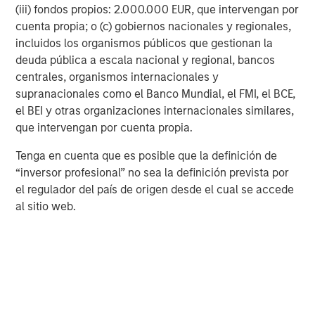
exchange rates between the fund’s currency and
(iii) fondos propios: 2.000.000 EUR, que intervengan por
the currencies of the Fund’s investments.
cuenta propia; o (c) gobiernos nacionales y regionales,
incluidos los organismos públicos que gestionan la
The value of bonds is likely to decrease if interest
deuda pública a escala nacional y regional, bancos
rates rise and vice versa.
centrales, organismos internacionales y
supranacionales como el Banco Mundial, el FMI, el BCE,
The value of financial derivative instruments are
el BEI y otras organizaciones internacionales similares,
highly sensitive and may result in losses in excess
que intervengan por cuenta propia.
of the amount invested by the Sub-Fund.
Tenga en cuenta que es posible que la definición de
Issuers may not be able to repay their debts. If this
“inversor profesional” no sea la definición prevista por
happens, the value of your investment will
el regulador del país de origen desde el cual se accede
decrease. This risk is higher where the Fund invests
al sitio web.
in a bond with a lower credit rating.
The Fund relies on other parties to fulfil certain
services, investments or transactions. If these
parties become insolvent, it may expose the Fund to
financial loss.