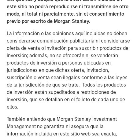
with multiple levers for continued growth. We appreciate
este sitio no podrá reproducirse ni transmitirse de otro
the World 50 team’s extraordinary talent and dedication
modo, ni total ni parcialmente, sin el consentimiento
over the past four years and look forward to being a
previo por escrito de Morgan Stanley.
value-added partner in the Company’s next chapter.”
La información o las opiniones aquí incluidas no deben
“Morgan Stanley Capital Partners has been an
considerarse comunicación publicitaria ni considerarse
outstanding partner over the past four years, helping
oferta de venta o invitación para suscribir productos de
solidify World 50’s position as an invaluable resource to
inversión; además, no se ofrecerán ni se venderán
our members, which has delivered exceptional value to
productos de inversión a personas ubicadas en
them and growth for the company,” said David Wilkie,
jurisdicciones en que dichas oferta, invitación,
former CEO and current Chairman of the Board of World
suscripción o venta sean ilegales conforme a las leyes
1
50.
de la jurisdicción de que se trate. Todos los productos
de inversión están supeditados a restricciones de
World 50 CEO Ken Davis, added: “We are extremely
inversión, que se detallan en el folleto de cada uno de
excited for the growth opportunities ahead at World 50
ellos.
and look forward to continuing our partnership with the
MSCP team to deliver a differentiated experience for our
También entiendo que Morgan Stanley Investment
members.”
Management no garantiza ni asegura que la
información incluida en este sitio web sea exacta,