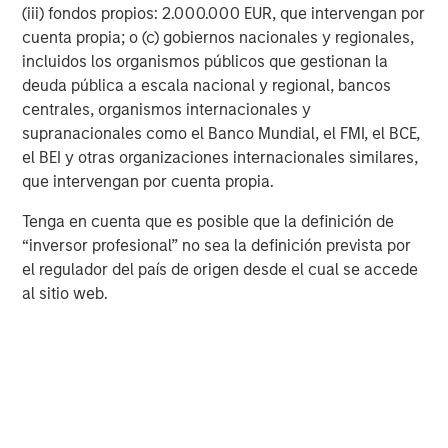
Partners, please
(iii) fondos propios: 2.000.000 EUR, que intervengan por
visit
www.morganstanley.com/im/capitalpartners
.
cuenta propia; o (c) gobiernos nacionales y regionales,
incluidos los organismos públicos que gestionan la
About Morgan Stanley Investment Management
deuda pública a escala nacional y regional, bancos
centrales, organismos internacionales y
Morgan Stanley Investment Management, together with
supranacionales como el Banco Mundial, el FMI, el BCE,
its investment advisory affiliates, has approximately $1.5
el BEI y otras organizaciones internacionales similares,
trillion in assets under management or supervision as of
que intervengan por cuenta propia.
December 31, 2023. Morgan Stanley Investment
Management strives to provide outstanding long-term
Tenga en cuenta que es posible que la definición de
investment performance, service and a comprehensive
“inversor profesional” no sea la definición prevista por
suite of investment management solutions to a diverse
el regulador del país de origen desde el cual se accede
client base, which includes governments, institutions,
al sitio web.
corporations and individuals worldwide. For further
information about Morgan Stanley Investment
Management, please visit
www.morganstanley.com/im
.
About Morgan Stanley
Morgan Stanley (NYSE: MS) is a leading global financial