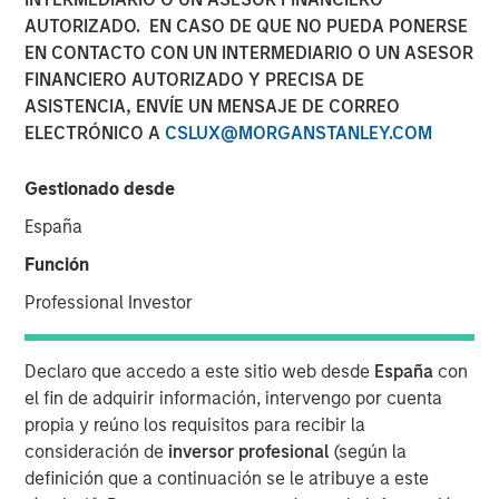
AUTORIZADO. EN CASO DE QUE NO PUEDA PONERSE
EN CONTACTO CON UN INTERMEDIARIO O UN ASESOR
FINANCIERO AUTORIZADO Y PRECISA DE
ASISTENCIA, ENVÍE UN MENSAJE DE CORREO
NEW YORK – March 26, 2024 8:00 AM ET
ELECTRÓNICO A
CSLUX@MORGANSTANLEY.COM
Investment funds managed by Morgan Stanley Capital
Partners (“MSCP”) today announced the sale of World 50
Gestionado desde
Parent LLC and its related subsidiary companies (“World
España
50” or the “Company”) to a single asset GP-led
continuation fund investment vehicle managed by an
Función
affiliate of MSCP. The continuation fund is led by
Professional Investor
investments from Pantheon with co-lead participation
from Blue Owl Strategic Equity and Lexington, with
Norwest, Ares Management Funds, AltamarCAM and
Declaro que accedo a este sitio web desde
España
con
Churchill also committing to the vehicle.
el fin de adquirir información, intervengo por cuenta
propia y reúno los requisitos para recibir la
Headquartered in Atlanta, Georgia, World 50 is an
consideración de
inversor profesional
(según la
invitation-only, peer-to-peer network and knowledge
definición que a continuación se le atribuye a este
exchange platform. Global CEOs, board directors, and