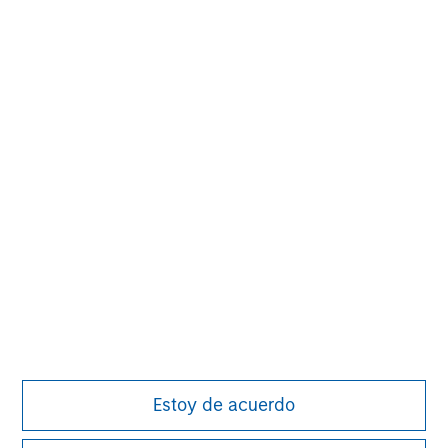
value creation. The team has invested capital in a broad
spectrum of industries for over two decades.
MSIM Spokesperson
David N. Miller
Managing Director
Aaron Sack
Managing Director
Estoy de acuerdo