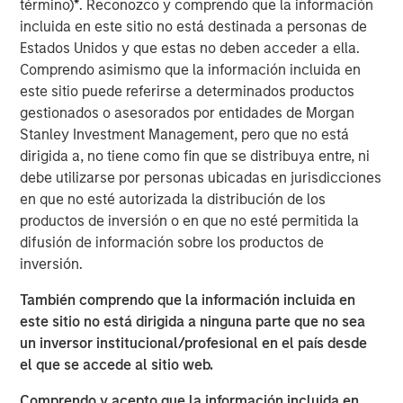
término)
*
. Reconozco y comprendo que la información
senior executives across a variety of functions – from 37
incluida en este sitio no está destinada a personas de
countries across six continents – join World 50 to learn
Estados Unidos y que estas no deben acceder a ella.
from one another, build relationships, and engage with
Comprendo asimismo que la información incluida en
the World 50 community to discover powerful insights.
este sitio puede referirse a determinados productos
Since investing in World 50 in 2020, MSCP has partnered
gestionados o asesorados por entidades de Morgan
with Company management to further build out the
Stanley Investment Management, pero que no está
offering and continuously improve the member
dirigida a, no tiene como fin que se distribuya entre, ni
experience through complimentary services and
debe utilizarse por personas ubicadas en jurisdicciones
products. The Company’s focus on creating an
en que no esté autorizada la distribución de los
unmatched member experience has further cemented
productos de inversión o en que no esté permitida la
World 50 as an important resource to its members, which
difusión de información sobre los productos de
in turn, has led to consistent growth for the Company.
inversión.
“We are proud to have partnered with the World 50
También comprendo que la información incluida en
management team through this past chapter, ultimately
este sitio no está dirigida a ninguna parte que no sea
transforming World 50 into what we believe to be a
un inversor institucional/profesional en el país desde
differentiated, leading platform,” said Adam Shaw,
el que se accede al sitio web.
Managing Director and Head of Business Services at
MSCP. “We believe World 50 is a unique business model
Comprendo y acepto que la información incluida en