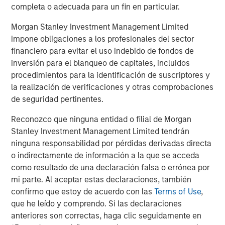
Baird acted as lead transaction advisor to MSCP on the
completa o adecuada para un fin en particular.
continuation fund while Harris Williams provided industry
related advice to MSCP, and Debevoise & Plimpton served
Morgan Stanley Investment Management Limited
as legal advisor to MSCP.
impone obligaciones a los profesionales del sector
financiero para evitar el uso indebido de fondos de
About World 50
inversión para el blanqueo de capitales, incluidos
procedimientos para la identificación de suscriptores y
Headquartered in Atlanta, GA, World 50 is a leading peer
la realización de verificaciones y otras comprobaciones
to peer community for CEOs, board directors, C-suite
de seguridad pertinentes.
executives, and emerging enterprise leaders at globally
respected organizations. Since 2004, World 50 has
Reconozco que ninguna entidad o filial de Morgan
served as a beacon for the senior most executives to stay
Stanley Investment Management Limited tendrán
ahead. Through highly curated product and service
ninguna responsabilidad por pérdidas derivadas directa
offerings, World 50 fosters small, private communities for
o indirectamente de información a la que se acceda
executives from a multitude of functions and industries to
como resultado de una declaración falsa o errónea por
build impactful relationships with one another, work
mi parte. Al aceptar estas declaraciones, también
through challenges, and elevate their impact as leaders.
confirmo que estoy de acuerdo con las
Terms of Use
,
World 50 members are at the forefront of transformation,
que he leído y comprendo. Si las declaraciones
leading organizations with a total market cap exceeding
anteriores son correctas, haga clic seguidamente en
US $34 trillion and more than 37 million employees