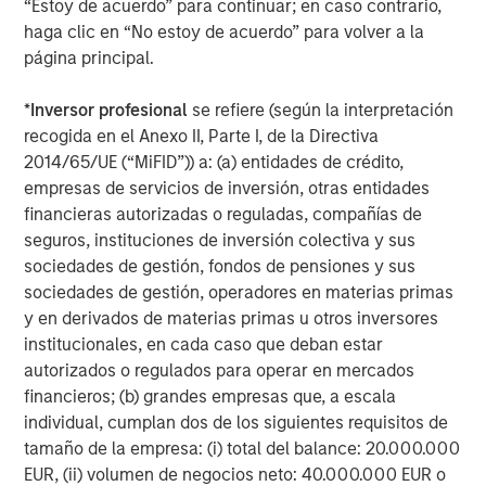
“Estoy de acuerdo” para continuar; en caso contrario,
worldwide. World 50’s mission remains laser focused on
haga clic en “No estoy de acuerdo” para volver a la
accelerating the success of the company’s members,
página principal.
their teams, and their organizations. For more information
about World 50, please visit:
world50.com
*
Inversor profesional
se refiere (según la interpretación
recogida en el Anexo II, Parte I, de la Directiva
About Morgan Stanley Capital Partners
2014/65/UE (“MiFID”)) a: (a) entidades de crédito,
Morgan Stanley Capital Partners, part of Morgan Stanley
empresas de servicios de inversión, otras entidades
Investment Management, is a leading middle-market
financieras autorizadas o reguladas, compañías de
private equity platform that has invested capital for over
seguros, instituciones de inversión colectiva y sus
three decades. Morgan Stanley Capital Partners focuses
sociedades de gestión, fondos de pensiones y sus
on privately negotiated equity and equity-related
sociedades de gestión, operadores en materias primas
investments primarily in North America and seeks to
y en derivados de materias primas u otros inversores
create value in portfolio companies primarily in a series
institucionales, en cada caso que deban estar
of subsectors in the business services, consumer,
autorizados o regulados para operar en mercados
healthcare, education and industrials markets with an
financieros; (b) grandes empresas que, a escala
emphasis on driving significant organic and acquisition
individual, cumplan dos de los siguientes requisitos de
growth through an operationally focused approach. For
tamaño de la empresa: (i) total del balance: 20.000.000
further information about Morgan Stanley Capital
EUR, (ii) volumen de negocios neto: 40.000.000 EUR o