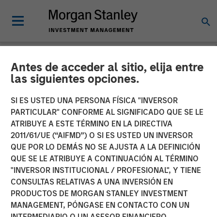
Antes de acceder al sitio, elija entre
NEWSROOM
las siguientes opciones.
Morgan Stanley Capital
SI ES USTED UNA PERSONA FÍSICA "INVERSOR
Partners Completes Sale of
PARTICULAR" CONFORME AL SIGNIFICADO QUE SE LE
ATRIBUYE A ESTE TÉRMINO EN LA DIRECTIVA
World 50 to New
2011/61/UE (“AIFMD”) O SI ES USTED UN INVERSOR
QUE POR LO DEMÁS NO SE AJUSTA A LA DEFINICIÓN
Continuation Fund
QUE SE LE ATRIBUYE A CONTINUACIÓN AL TÉRMINO
Investment Vehicle
"INVERSOR INSTITUCIONAL / PROFESIONAL", Y TIENE
CONSULTAS RELATIVAS A UNA INVERSIÓN EN
PRODUCTOS DE MORGAN STANLEY INVESTMENT
26 MARZO 2024
MANAGEMENT, PÓNGASE EN CONTACTO CON UN
INTERMEDIARIO O UN ASESOR FINANCIERO