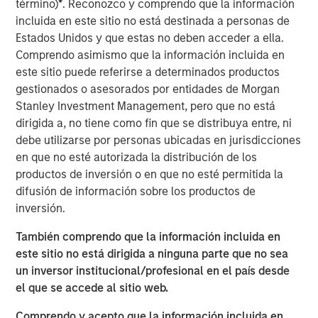
término)
*
. Reconozco y comprendo que la información
has grown into a leading security provider with a network
incluida en este sitio no está destinada a personas de
of offices across the United States equipped to address
Estados Unidos y que estas no deben acceder a ella.
localized security needs for clients and the communities
Comprendo asimismo que la información incluida en
in which they operate.
este sitio puede referirse a determinados productos
gestionados o asesorados por entidades de Morgan
Commenting on the investment, Adam Shaw, Managing
Stanley Investment Management, pero que no está
Director and Head of Business Services at MSCP, said:
dirigida a, no tiene como fin que se distribuya entre, ni
“Security 101 has built a differentiated platform with a
debe utilizarse por personas ubicadas en jurisdicciones
strong record of organic growth and consistent execution
en que no esté autorizada la distribución de los
across complex customer environments. We are excited
productos de inversión o en que no esté permitida la
to partner with Greg and the broader team to support
difusión de información sobre los productos de
continued expansion and further strengthen the
inversión.
Company’s leadership position. We intend to continue
También comprendo que la información incluida en
investing in the platform to further elevate the customer
este sitio no está dirigida a ninguna parte que no sea
experience and support scalable service delivery across
un inversor institucional/profesional en el país desde
both local markets and national accounts.”
el que se accede al sitio web.
Greg Daly, CEO of Security 101, commented:
Comprendo y acepto que la información incluida en