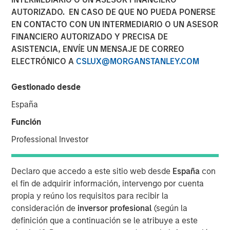
AUTORIZADO. EN CASO DE QUE NO PUEDA PONERSE
NEW YORK – February 23 , 2026
EN CONTACTO CON UN INTERMEDIARIO O UN ASESOR
Investment funds managed by Morgan Stanley Capital
FINANCIERO AUTORIZADO Y PRECISA DE
Partners (MSCP), the middle market private equity buyout
ASISTENCIA, ENVÍE UN MENSAJE DE CORREO
team within Morgan Stanley Investment Management,
ELECTRÓNICO A
CSLUX@MORGANSTANLEY.COM
announced today the acquisition of Security 101, a
leading provider of commercial security integration
Gestionado desde
services.
España
Headquartered in West Palm Beach, Florida, Security 101
Función
provides mission-critical security integration services for
Professional Investor
organizations spanning a diverse customer base
including healthcare, education, government,
manufacturing, finance, data centers, and other end
Declaro que accedo a este sitio web desde
España
con
markets. The company specializes in end-to-end security
el fin de adquirir información, intervengo por cuenta
solutions, including access control systems, video
propia y reúno los requisitos para recibir la
surveillance and intrusion detection systems, enabling
consideración de
inversor profesional
(según la
customers to partner with a single provider for the full
definición que a continuación se le atribuye a este
security lifecycle. Since its founding in 2007, Security 101