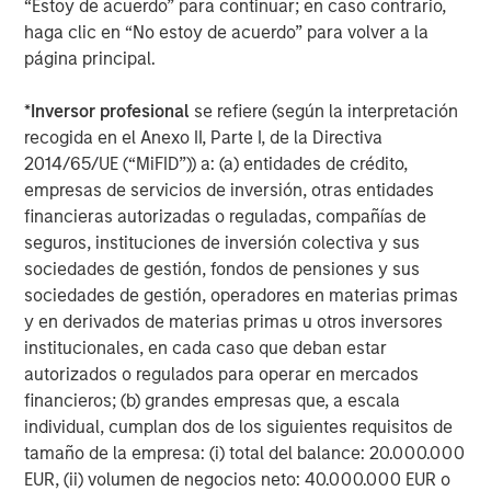
“Estoy de acuerdo” para continuar; en caso contrario,
About Morgan Stanley Investment Management
haga clic en “No estoy de acuerdo” para volver a la
página principal.
Morgan Stanley Investment Management, together with
its investment advisory affiliates, has more than 1,400
*
Inversor profesional
se refiere (según la interpretación
investment professionals around the world and $1.9
recogida en el Anexo II, Parte I, de la Directiva
trillion in assets under management or supervision as of
2014/65/UE (“MiFID”)) a: (a) entidades de crédito,
December 31, 2025. Morgan Stanley Investment
empresas de servicios de inversión, otras entidades
Management strives to provide outstanding long-term
financieras autorizadas o reguladas, compañías de
investment performance, service, and a comprehensive
seguros, instituciones de inversión colectiva y sus
suite of investment management solutions to a diverse
sociedades de gestión, fondos de pensiones y sus
client base, which includes governments, institutions,
sociedades de gestión, operadores en materias primas
corporations and individuals worldwide. For further
y en derivados de materias primas u otros inversores
information about Morgan Stanley Investment
institucionales, en cada caso que deban estar
Management, please visit
autorizados o regulados para operar en mercados
https://www.morganstanley.com/im
financieros; (b) grandes empresas que, a escala
individual, cumplan dos de los siguientes requisitos de
About Morgan Stanley
tamaño de la empresa: (i) total del balance: 20.000.000
Morgan Stanley (NYSE: MS) is a leading global financial
EUR, (ii) volumen de negocios neto: 40.000.000 EUR o