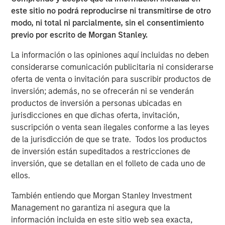
“We’re excited to team up with Morgan Stanley Capital
este sitio no podrá reproducirse ni transmitirse de otro
Partners to build on our momentum and extend Security
modo, ni total ni parcialmente, sin el consentimiento
101’s leadership in commercial security integration.
previo por escrito de Morgan Stanley.
MSCP’s resources and experience will help us deepen our
La información o las opiniones aquí incluidas no deben
national accounts program, continue thoughtful M&A, and
considerarse comunicación publicitaria ni considerarse
expand our unified platform while maintaining the culture
oferta de venta o invitación para suscribir productos de
and consistency our customers expect.”
inversión; además, no se ofrecerán ni se venderán
This acquisition capped a strong 2025 for MSCP and
productos de inversión a personas ubicadas en
underscored the strength of its private equity platform,
jurisdicciones en que dichas oferta, invitación,
marked by successful realizations and continued
suscripción o venta sean ilegales conforme a las leyes
investment in resilient, services‑oriented businesses.
de la jurisdicción de que se trate. Todos los productos
de inversión están supeditados a restricciones de
inversión, que se detallan en el folleto de cada uno de
ellos.
About Security 101
También entiendo que Morgan Stanley Investment
Security101 is a leading provider of commercial security
Management no garantiza ni asegura que la
integration services across diverse end markets including
información incluida en este sitio web sea exacta,
healthcare, education, government, manufacturing