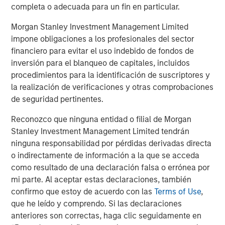
completa o adecuada para un fin en particular.
finance, data centers, and other end markets. For more
information, visit
security101.com
Morgan Stanley Investment Management Limited
impone obligaciones a los profesionales del sector
About Morgan Stanley Capital Partners
financiero para evitar el uso indebido de fondos de
Morgan Stanley Capital Partners, part of Morgan Stanley
inversión para el blanqueo de capitales, incluidos
Investment Management, is a leading middle-market
procedimientos para la identificación de suscriptores y
private equity platform that has invested capital for over
la realización de verificaciones y otras comprobaciones
three decades. Morgan Stanley Capital Partners focuses
de seguridad pertinentes.
on privately negotiated equity and equity-related
Reconozco que ninguna entidad o filial de Morgan
investments primarily in North America and seeks to
Stanley Investment Management Limited tendrán
create value in portfolio companies primarily in a series
ninguna responsabilidad por pérdidas derivadas directa
of subsectors in the business services, consumer,
o indirectamente de información a la que se acceda
healthcare, education and industrials markets with an
como resultado de una declaración falsa o errónea por
emphasis on driving significant organic and acquisition
mi parte. Al aceptar estas declaraciones, también
growth through an operationally focused approach. For
confirmo que estoy de acuerdo con las
Terms of Use
,
further information about Morgan Stanley Capital
que he leído y comprendo. Si las declaraciones
Partners, please visit
anteriores son correctas, haga clic seguidamente en
www.morganstanley.com/im/capitalpartners
.