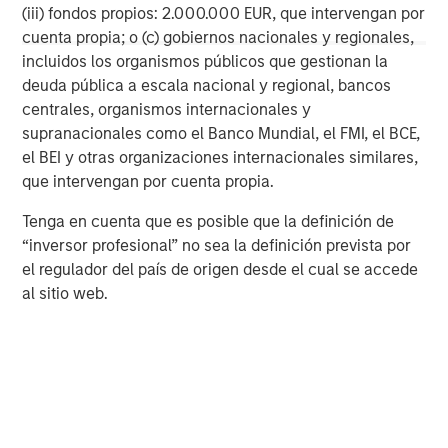
services firm providing a wide range of investment
(iii) fondos propios: 2.000.000 EUR, que intervengan por
banking, securities, wealth management and investment
cuenta propia; o (c) gobiernos nacionales y regionales,
management services. With offices in 42 countries, the
incluidos los organismos públicos que gestionan la
Firm's employees serve clients worldwide including
deuda pública a escala nacional y regional, bancos
corporations, governments, institutions and individuals.
centrales, organismos internacionales y
For more information about Morgan Stanley, please visit
supranacionales como el Banco Mundial, el FMI, el BCE,
https://www.morganstanley.com/
el BEI y otras organizaciones internacionales similares,
que intervengan por cuenta propia.
Morgan Stanley Capital Partners
Tenga en cuenta que es posible que la definición de
Morgan Stanley Capital Partners manages a middle-
“inversor profesional” no sea la definición prevista por
market private equity platform with a strong focus on
el regulador del país de origen desde el cual se accede
value creation. The team has invested capital in a broad
al sitio web.
spectrum of industries for over two decades.
MSIM Spokesperson