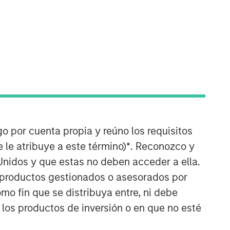
North America Private Credit
Integrated private credit platform
across Direct Lending and
Opportunistic Credit strategies. Our
experienced team provides flexible,
go por cuenta propia y reúno los requisitos
patient, long-term capital to leading
 le atribuye a este término)
*
. Reconozco y
owner-operated and private equity-
Unidos y que estas no deben acceder a ella.
backed businesses.
s productos gestionados o asesorados por
o fin que se distribuya entre, ni debe
 los productos de inversión o en que no esté