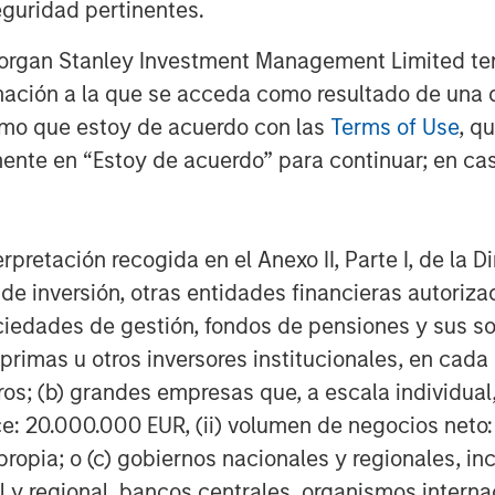
guridad pertinentes.
 HbbTV standards, including dynamic
nization, along with groundbreaking
Morgan Stanley Investment Management Limited te
rtnership with the
BBC
and
IRT
;
mación a la que se acceda como resultado de una de
rmo que estoy de acuerdo con las
Terms of Use
, q
 the most demanded premium apps, and
ente en “Estoy de acuerdo” para continuar; en cas
s most advanced TV app toolkit, Vewd
http://vewd.com
.
erpretación recogida en el Anexo II, Parte I, de la D
 de inversión, otras entidades financieras autoriz
sociedades de gestión, fondos de pensiones y sus 
primas u otros inversores institucionales, en cad
ntertainment, connecting consumers
os; (b) grandes empresas que, a escala individual,
abling OTT on nearly 50 million
ce: 20.000.000 EUR, (ii) volumen de negocios neto:
the way in defining the future of
ropia; o (c) gobiernos nacionales y regionales, in
services are crafted to simplify
l y regional, bancos centrales, organismos inter