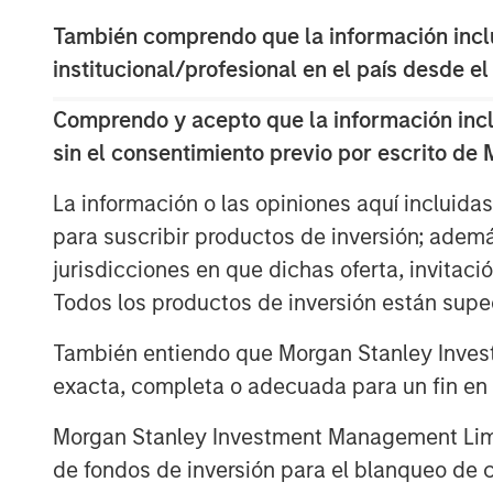
leading OTT apps and services, and offer
through the Vewd App Store, Vewd conn
También comprendo que la información inclui
content they love.
institucional/profesional en el país desde el
“Today is a milestone for Vewd as we ste
Comprendo y acepto que la información inclui
expresses our primary goal: enabling con
sin el consentimiento previo por escrito de
Aneesh Rajaram, CEO, Vewd. “Our new visu
elements of our industry – a play button
La información o las opiniones aquí incluida
landscape. While today is day one for Ve
para suscribir productos de inversión; adem
time leaders in OTT and remain committed
jurisdicciones en que dichas oferta, invitaci
but push ourselves and our industry forw
Todos los productos de inversión están suped
Vewd will exhibit at IBC from September 
También entiendo que Morgan Stanley Invest
A20
. Attendees are welcome to join and t
exacta, completa o adecuada para un fin en p
including:
Morgan Stanley Investment Management Limite
Vewd Program Guide, the first fully
de fondos de inversión para el blanqueo de ca
guide that seamlessly mixes broadca