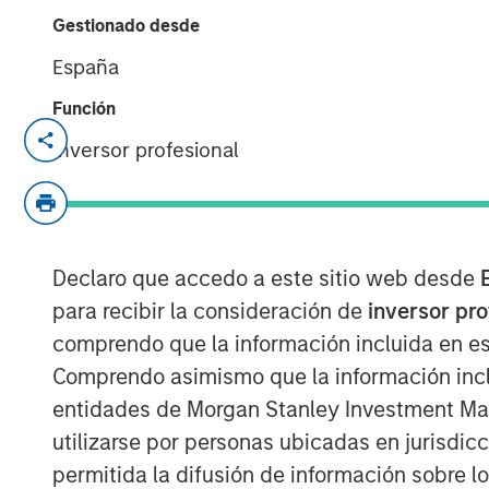
Gestionado desde
España
Función
IBC, AMSTERDAM — September 15, 2017
Inversor profesional
Opera TV, the global market leader in en
brand identity, including a logo and websi
company’s mission to enable entertainm
OTT products and services.
Vewd
will of
Declaro que accedo a este sitio web desde
15-19, where it will also showcase enhan
para recibir la consideración de
inversor pr
preview its latest breakthrough products.
comprendo que la información incluida en es
As it enters the market with a new name 
Comprendo asimismo que la información incl
spearhead the industry’s transition to O
entidades de Morgan Stanley Investment Mana
the market with products and services that
utilizarse por personas ubicadas en jurisdic
experiences for customers, partners and
permitida la difusión de información sobre l