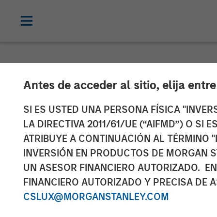
NEWSROOM
Antes de acceder al sitio, elija entr
Opera TV Unvei
SI ES USTED UNA PERSONA FÍSICA "INVE
LA DIRECTIVA 2011/61/UE (“AIFMD”) O SI
Innovations at
ATRIBUYE A CONTINUACIÓN AL TÉRMINO "
INVERSIÓN EN PRODUCTOS DE MORGAN S
UN ASESOR FINANCIERO AUTORIZADO. EN
Building on Opera TV's legacy, Vewd set
FINANCIERO AUTORIZADO Y PRECISA DE A
solutions
CSLUX@MORGANSTANLEY.COM
15 SEPTIEMBRE 2017