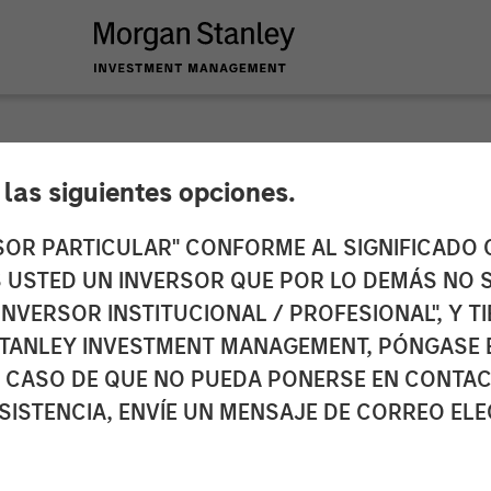
e las siguientes opciones.
ls New Brand Identi
RSOR PARTICULAR" CONFORME AL SIGNIFICADO Q
 ES USTED UN INVERSOR QUE POR LO DEMÁS NO S
 IBC 2017
INVERSOR INSTITUCIONAL / PROFESIONAL", Y T
TANLEY INVESTMENT MANAGEMENT, PÓNGASE 
 CASO DE QUE NO PUEDA PONERSE EN CONTAC
s out to expand its leadership position in enabling 
SISTENCIA, ENVÍE UN MENSAJE DE CORREO EL