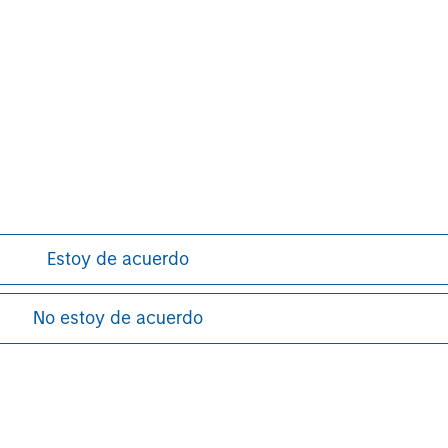
David N. Miller
Managing Director
Estoy de acuerdo
No estoy de acuerdo