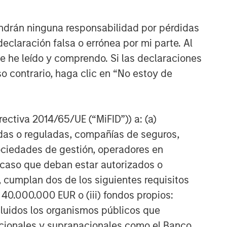
ndrán ninguna responsabilidad por pérdidas
claración falsa o errónea por mi parte. Al
ue he leído y comprendo. Si las declaraciones
o contrario, haga clic en “No estoy de
irectiva 2014/65/UE (“MiFID”)) a: (a)
adas o reguladas, compañías de seguros,
sociedades de gestión, operadores en
a caso que deban estar autorizados o
 cumplan dos de los siguientes requisitos
 40.000.000 EUR o (iii) fondos propios:
cluidos los organismos públicos que
nacionales y supranacionales como el Banco