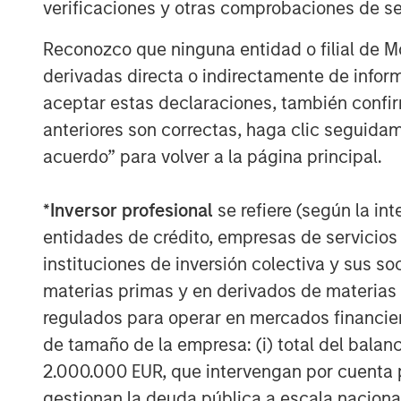
verificaciones y otras comprobaciones de se
New features leveraging the latest
content insertion and media synchro
Reconozco que ninguna entidad o filial de 
use cases which will be shown in pa
derivadas directa o indirectamente de infor
aceptar estas declaraciones, también confi
Vewd App Store 2.1, now including
anteriores son correctas, haga clic seguidam
further supported by the industry’
acuerdo” para volver a la página principal.
Snap 3.0;
Learn more about Vewd by visiting us at
*
Inversor profesional
se refiere (según la int
entidades de crédito, empresas de servicios
instituciones de inversión colectiva y sus 
About Vewd
materias primas y en derivados de materias 
Vewd is the global leader in enabling e
regulados para operar en mercados financier
anywhere to the content they love. By en
de tamaño de la empresa: (i) total del balan
connected devices each year, Vewd leads 
2.000.000 EUR, que intervengan por cuenta p
entertainment. Our suite of products and 
gestionan la deuda pública a escala naciona