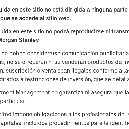
ing over two million indexed videos
ects consumers anywhere to the
da en este sitio no está dirigida a ninguna parte
 que se accede al sitio web.
p out with our own brand that
da en este sitio no podrá reproducirse ni transmi
tent to be viewed everywhere,” said
 Morgan Stanley.
al identity highlights the universal
, a screen, and the fragmented content
s no deben considerarse comunicación publicitaria 
wd, we build on our legacy as long-
ás, no se ofrecerán ni se venderán productos de i
 not only to strengthen that position
ón, suscripción o venta sean ilegales conforme a la
ard even faster.”
itados a restricciones de inversión, que se detalla
15-19 at
RAI Amsterdam, Hall 14, Stand
ment Management no garantiza ni asegura que la i
ry out our latest products on display,
articular.
d impone obligaciones a los profesionales del se
 scalable, modular and flexible program
pitales, incluidos procedimientos para la identifi
st, live streams, and catalog content;