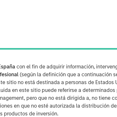
abling OTT, today introduced its new
te, meant to better illustrate the
ent everywhere through extraordinary
ficially launch at IBC from September
España
con el fin de adquirir información, interven
cements to its core technology and
ofesional
(según la definición que a continuación se
te sitio no está destinada a personas de Estados 
and visual identity, Vewd continues to
uida en este sitio puede referirse a determinado
TT. Vewd remains committed to leading
gement, pero que no está dirigida a, no tiene com
 facilitate simple, reliable
ciones en que no esté autorizada la distribución de
 viewers. By enabling more than 1500
os productos de inversión.