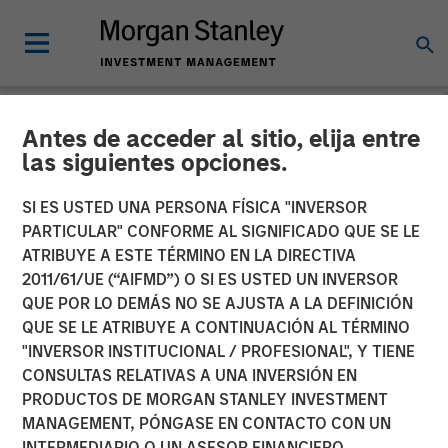
Antes de acceder al sitio, elija entre
NEWSROOM
las siguientes opciones.
HR Outsourcing Provider
SI ES USTED UNA PERSONA FÍSICA "INVERSOR
CoAdvantage to be
PARTICULAR" CONFORME AL SIGNIFICADO QUE SE LE
ATRIBUYE A ESTE TÉRMINO EN LA DIRECTIVA
Acquired by Aquiline
2011/61/UE (“AIFMD”) O SI ES USTED UN INVERSOR
QUE POR LO DEMÁS NO SE AJUSTA A LA DEFINICIÓN
Capital Partners from
QUE SE LE ATRIBUYE A CONTINUACIÓN AL TÉRMINO
Morgan Stanley Capital
"INVERSOR INSTITUCIONAL / PROFESIONAL", Y TIENE
CONSULTAS RELATIVAS A UNA INVERSIÓN EN
Partners
PRODUCTOS DE MORGAN STANLEY INVESTMENT
MANAGEMENT, PÓNGASE EN CONTACTO CON UN
INTERMEDIARIO O UN ASESOR FINANCIERO