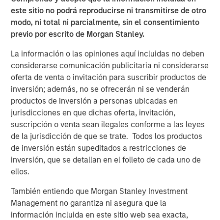
Partners’ support over the years, and they have helped to
este sitio no podrá reproducirse ni transmitirse de otro
position our company for ongoing success. We sincerely
modo, ni total ni parcialmente, sin el consentimiento
thank them for their partnership in strengthening the
previo por escrito de Morgan Stanley.
business.”
La información o las opiniones aquí incluidas no deben
“Outsourcing of human resources administration and risk
considerarse comunicación publicitaria ni considerarse
management is a growing trend, particularly in the small
oferta de venta o invitación para suscribir productos de
and mid-sized business segment,” said Jeff Greenberg,
inversión; además, no se ofrecerán ni se venderán
Chairman and Chief Executive Officer of Aquiline. “This is
productos de inversión a personas ubicadas en
driving strong demand for professional employer
jurisdicciones en que dichas oferta, invitación,
organization services and CoAdvantage is well-positioned
suscripción o venta sean ilegales conforme a las leyes
given its scale and comprehensive product offering. We
de la jurisdicción de que se trate. Todos los productos
look forward to supporting CoAdvantage and its
de inversión están supeditados a restricciones de
experienced management team, led by Clint Burgess, as
inversión, que se detallan en el folleto de cada uno de
they continue to scale the business through organic
ellos.
growth and acquisitions.”
También entiendo que Morgan Stanley Investment
CoAdvantage has become one of the largest private PEOs
Management no garantiza ni asegura que la
in North America through organic growth and an
información incluida en este sitio web sea exacta,