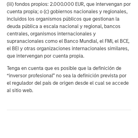
(iii) fondos propios: 2.000.000 EUR, que intervengan por
About Aquiline Capital Partners LLC
cuenta propia; o (c) gobiernos nacionales y regionales,
Aquiline Capital Partners, founded in 2005, is a private
incluidos los organismos públicos que gestionan la
equity firm based in New York and London investing in
deuda pública a escala nacional y regional, bancos
businesses globally across financial services and
centrales, organismos internacionales y
technology. For more information about Aquiline, its
supranacionales como el Banco Mundial, el FMI, el BCE,
investment professionals, and its portfolio companies,
el BEI y otras organizaciones internacionales similares,
please visit:
www.aquiline.com
.
que intervengan por cuenta propia.
About Morgan Stanley Capital Partners
Tenga en cuenta que es posible que la definición de
“inversor profesional” no sea la definición prevista por
Morgan Stanley Capital Partners, part of Morgan Stanley
el regulador del país de origen desde el cual se accede
Investment Management, is a leading middle-market
al sitio web.
private equity platform that has invested capital in a
broad spectrum of industries for over three decades.
Morgan Stanley Capital Partners focuses on privately
negotiated equity and equity-related investments
primarily in North America and seeks to create value in
portfolio companies primarily in a series of subsectors in