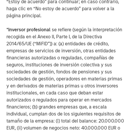
“Estoy de acuerdo” para continuar; en caso contrario,
haga clic en “No estoy de acuerdo” para volver a la
Lazard Middle Market acted as financial advisor to
página principal.
CoAdvantage on this transaction. Piper Jaffray & Co
acted as financial advisor to Aquiline and Willkie Farr &
*
Inversor profesional
se refiere (según la interpretación
Gallagher LLP provided legal counsel to Aquiline.
recogida en el Anexo II, Parte I, de la Directiva
Debevoise & Plimpton LLP served as legal advisor to
2014/65/UE (“MiFID”)) a: (a) entidades de crédito,
MSCP.
empresas de servicios de inversión, otras entidades
About CoAdvantage
financieras autorizadas o reguladas, compañías de
seguros, instituciones de inversión colectiva y sus
Headquartered in Tampa, Florida, CoAdvantage, Inc. is a
sociedades de gestión, fondos de pensiones y sus
leader in human resource solutions, providing
sociedades de gestión, operadores en materias primas
Professional Employer Organization (PEO) services to
y en derivados de materias primas u otros inversores
small and medium-sized businesses nationwide.
institucionales, en cada caso que deban estar
CoAdvantage serves 4,500 clients and 90,000 work site
autorizados o regulados para operar en mercados
employees across all 50 states, with the main offices in
financieros; (b) grandes empresas que, a escala
Florida, Texas, California, New York, New Jersey, and
individual, cumplan dos de los siguientes requisitos de
Colorado. For more information,
tamaño de la empresa: (i) total del balance: 20.000.000
visit:
www.coadvantage.com
.
EUR, (ii) volumen de negocios neto: 40.000.000 EUR o