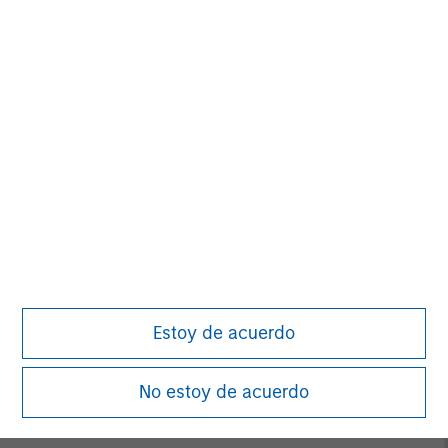
David N. Miller
Managing Director
Aaron Sack
Managing Director
Adam Shaw
Managing Director
Estoy de acuerdo
No estoy de acuerdo