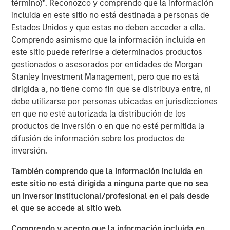
término)
*
. Reconozco y comprendo que la información
Founded in 1990, CoAdvantage offers a comprehensive
incluida en este sitio no está destinada a personas de
HR outsourcing offering for small and medium sized
Estados Unidos y que estas no deben acceder a ella.
businesses. With proprietary technology and client-
Comprendo asimismo que la información incluida en
dedicated support specialists, CoAdvantage assumes the
este sitio puede referirse a determinados productos
risk, administration, and compliance associated with a
gestionados o asesorados por entidades de Morgan
range of functions including payroll, tax filings,
Stanley Investment Management, pero que no está
healthcare and ancillary benefits, and workers
dirigida a, no tiene como fin que se distribuya entre, ni
compensation. With its strong sales momentum and
debe utilizarse por personas ubicadas en jurisdicciones
integration of recent acquisitions, the company now
en que no esté autorizada la distribución de los
serves more than 4,500 clients, and plans to continue its
productos de inversión o en que no esté permitida la
strategy during its partnership with Aquiline.
difusión de información sobre los productos de
“Aquiline Capital Partners has expertise in the insurance,
inversión.
benefits and Human Resources administration industries
También comprendo que la información incluida en
that will be valuable to our business as we continue
este sitio no está dirigida a ninguna parte que no sea
executing our growth strategy while maintaining the
un inversor institucional/profesional en el país desde
company’s independence,” stated Clint Burgess,
el que se accede al sitio web.
President & CEO of CoAdvantage. “CoAdvantage has
benefitted immensely from Morgan Stanley Capital
Comprendo y acepto que la información incluida en