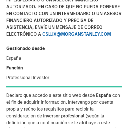
24 JULIO 2019
AUTORIZADO. EN CASO DE QUE NO PUEDA PONERSE
EN CONTACTO CON UN INTERMEDIARIO O UN ASESOR
FINANCIERO AUTORIZADO Y PRECISA DE
ASISTENCIA, ENVÍE UN MENSAJE DE CORREO
ELECTRÓNICO A
CSLUX@MORGANSTANLEY.COM
TAMPA, FL — July 24, 2019 08:00 AM EDT
Gestionado desde
CoAdvantage, one of the nation’s top privately held
professional employer organizations (PEO) and a leading
España
national provider of strategic human resource (HR)
Función
solutions for small to mid-sized companies, announced
Professional Investor
today a definitive agreement to be acquired by Aquiline
Capital Partners, a private equity firm investing in
financial services and technology. CoAdvantage is being
Declaro que accedo a este sitio web desde
España
con
acquired from investment funds managed by Morgan
el fin de adquirir información, intervengo por cuenta
Stanley Capital Partners (MSCP), which have owned the
propia y reúno los requisitos para recibir la
company since 2015. No financial terms of the
consideración de
inversor profesional
(según la
transaction were disclosed.
definición que a continuación se le atribuye a este