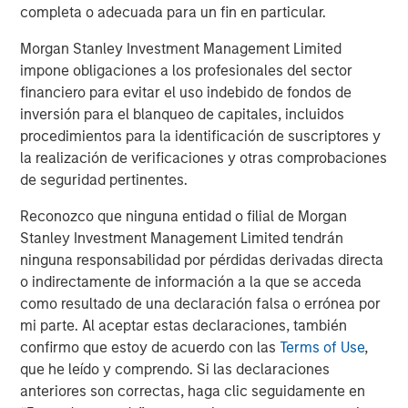
established approach to integrating acquisitions. Since
completa o adecuada para un fin en particular.
2015, the company completed three acquisitions
including Progressive Employer Management Services
Morgan Stanley Investment Management Limited
Company in 2017, which significantly transformed its
impone obligaciones a los profesionales del sector
scale and capabilities.
financiero para evitar el uso indebido de fondos de
inversión para el blanqueo de capitales, incluidos
“Over the course of our investment period, CoAdvantage
procedimientos para la identificación de suscriptores y
has become a more profitable, and more highly regarded
la realización de verificaciones y otras comprobaciones
service provider to the ~4,000 clients the company
de seguridad pertinentes.
supports daily,” said Adam Shaw, Managing Director and
Head of Business Services at MSCP. “We are pleased to
Reconozco que ninguna entidad o filial de Morgan
have partnered with an exceptionally talented and deep
Stanley Investment Management Limited tendrán
management team that has grown the company into a
ninguna responsabilidad por pérdidas derivadas directa
premier provider of a comprehensive suite of outsourced
o indirectamente de información a la que se acceda
services.”
como resultado de una declaración falsa o errónea por
mi parte. Al aceptar estas declaraciones, también
The management team, led by Mr. Burgess, will remain in
confirmo que estoy de acuerdo con las
Terms of Use
,
place following completion of the transaction.
que he leído y comprendo. Si las declaraciones
Completion of the transaction is subject to customary
anteriores son correctas, haga clic seguidamente en
closing conditions, including regulatory approvals.