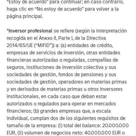
“Estoy de acuerdo” para continuar; en caso contrario,
Dependencia creciente de proveedores externos
haga clic en “No estoy de acuerdo” para volver a la
Cadenas de suministro a escala global más
página principal.
complejas
*
Inversor profesional
se refiere (según la interpretación
Plantillas de mayor tamaño y más distribuidas
recogida en el Anexo II, Parte I, de la Directiva
2014/65/UE (“MiFID”)) a: (a) entidades de crédito,
5
Actividad continuada de fusiones y adquisiciones
empresas de servicios de inversión, otras entidades
financieras autorizadas o reguladas, compañías de
El error humano continúa siendo una causa principal de
seguros, instituciones de inversión colectiva y sus
brechas de seguridad efectivas, pero las vulnerabilidades
sociedades de gestión, fondos de pensiones y sus
de la cadena de suministro están adquiriendo una
sociedades de gestión, operadores en materias primas
relevancia equivalente. En el caso de compañías con una
y en derivados de materias primas u otros inversores
estrategia de adquisiciones activa, la integración
institucionales, en cada caso que deban estar
insuficiente del proceso de debida diligencia en materia
autorizados o regulados para operar en mercados
de ciberseguridad puede introducir riesgos latentes.
financieros; (b) grandes empresas que, a escala
Nuevas tecnologías disruptivas
individual, cumplan dos de los siguientes requisitos de
La IA está redefiniendo la ciberseguridad. Por un lado, la
tamaño de la empresa: (i) total del balance: 20.000.000
inteligencia artificial generativa (GenAI) reduce la barrera
EUR, (ii) volumen de negocios neto: 40.000.000 EUR o