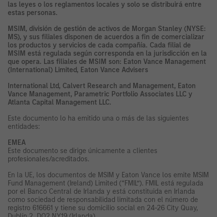
las leyes o los reglamentos locales y solo se distribuirá entre
estas personas.
MSIM, división de gestión de activos de Morgan Stanley (NYSE:
MS), y sus filiales disponen de acuerdos a fin de comercializar
los productos y servicios de cada compañía. Cada filial de
MSIM está regulada según corresponda en la jurisdicción en la
que opera. Las filiales de MSIM son: Eaton Vance Management
(International) Limited, Eaton Vance Advisers
International Ltd, Calvert Research and Management, Eaton
Vance Management, Parametric Portfolio Associates LLC y
Atlanta Capital Management LLC.
Este documento lo ha emitido una o más de las siguientes
entidades:
EMEA
Este documento se dirige únicamente a clientes
profesionales/acreditados.
En la UE, los documentos de MSIM y Eaton Vance los emite MSIM
Fund Management (Ireland) Limited (“FMIL”). FMIL está regulada
por el Banco Central de Irlanda y está constituida en Irlanda
como sociedad de responsabilidad limitada con el número de
registro 616661 y tiene su domicilio social en 24-26 City Quay,
Dublín 2, DO2 NY19 (Irlanda).