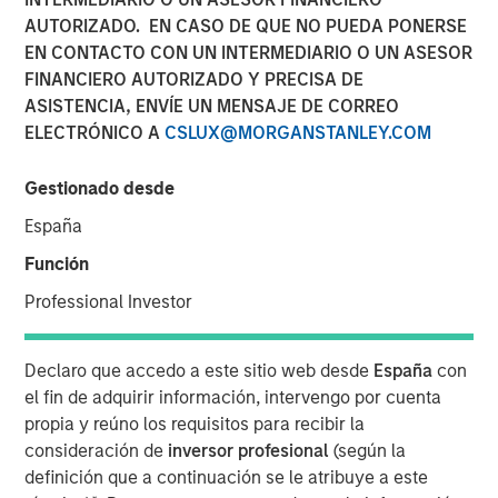
AUTORIZADO. EN CASO DE QUE NO PUEDA PONERSE
ciberseguridad
EN CONTACTO CON UN INTERMEDIARIO O UN ASESOR
FINANCIERO AUTORIZADO Y PRECISA DE
27 MARZO 2026
ASISTENCIA, ENVÍE UN MENSAJE DE CORREO
ELECTRÓNICO A
CSLUX@MORGANSTANLEY.COM
Gestionado desde
The Authors
España
Isabelle Mast
Función
Executive Director
Professional Investor
Greg Heywood
Vice President
Declaro que accedo a este sitio web desde
España
con
el fin de adquirir información, intervengo por cuenta
propia y reúno los requisitos para recibir la
consideración de
inversor profesional
(según la
definición que a continuación se le atribuye a este
Un ciberataque puede borrar un año de beneficio