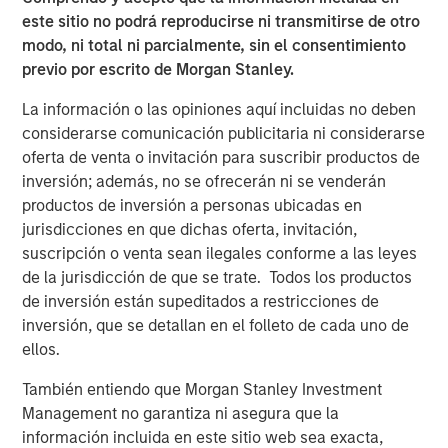
financiero a escala corporativa.
este sitio no podrá reproducirse ni transmitirse de otro
modo, ni total ni parcialmente, sin el consentimiento
El panorama de amenazas
previo por escrito de Morgan Stanley.
Se estima que la ciberdelincuencia generará un coste de
10,5 billones de USD en 2025, superando la inversión en
La información o las opiniones aquí incluidas no deben
1
ciberseguridad en casi 50 veces
. La agencia de crédito
considerarse comunicación publicitaria ni considerarse
Equifax proporciona una ilustración efectiva del
oferta de venta o invitación para suscribir productos de
incremento en la frecuencia de los ataques: en 2024,
inversión; además, no se ofrecerán ni se venderán
respondió a más de 15 millones de ciberamenazas; es
productos de inversión a personas ubicadas en
decir, casi 175 intentos hostiles cada segundo, con un
jurisdicciones en que dichas oferta, invitación,
2
aumento del 25% con respecto a 2023
. Los incidentes
suscripción o venta sean ilegales conforme a las leyes
de alto perfil continúan ilustrando la magnitud de los
de la jurisdicción de que se trate. Todos los productos
daños potenciales. En el Reino Unido, los ataques de
de inversión están supeditados a restricciones de
ransomware en 2025 interrumpieron las operaciones de
inversión, que se detallan en el folleto de cada uno de
grandes corporaciones, contribuyendo a pérdidas por
ellos.
valor de cientos de millones de libras y a costes de
remediación.
También entiendo que Morgan Stanley Investment
Management no garantiza ni asegura que la
Al mismo tiempo, numerosos directivos reconocen que
información incluida en este sitio web sea exacta,