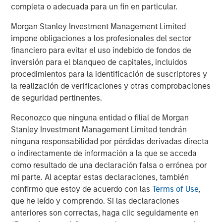
persisten deficiencias en el nivel de preparación. Una
completa o adecuada para un fin en particular.
3
encuesta a Chief Information Security Officers
indica
que una mayoría prevé un ataque material en los
Morgan Stanley Investment Management Limited
próximos 12 meses, si bien una proporción significativa se
impone obligaciones a los profesionales del sector
considera insuficientemente preparada para responder.
financiero para evitar el uso indebido de fondos de
inversión para el blanqueo de capitales, incluidos
La digitalización generalizada implica que toda compañía
procedimientos para la identificación de suscriptores y
está actualmente configurada como una compañía de
la realización de verificaciones y otras comprobaciones
datos. Como resultado, el tamaño de las superficies de
de seguridad pertinentes.
ataque de las compañías —el número de posibles puntos
por los que un usuario no autorizado puede acceder a un
Reconozco que ninguna entidad o filial de Morgan
sistema y extraer datos— se ha incrementado. Entre los
Stanley Investment Management Limited tendrán
factores adicionales que también pueden ampliar las
ninguna responsabilidad por pérdidas derivadas directa
superficies de ataque de una compañía se incluyen:
o indirectamente de información a la que se acceda
como resultado de una declaración falsa o errónea por
4
Amplia automatización e Internet de las cosas (IoT)
mi parte. Al aceptar estas declaraciones, también
confirmo que estoy de acuerdo con las
Terms of Use
,
Mayor dependencia de infraestructuras en la nube
que he leído y comprendo. Si las declaraciones
e híbridas
anteriores son correctas, haga clic seguidamente en