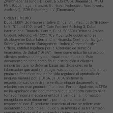
Zweigniederlassung [FDI] gem. § 53b KWG).
Dinamarca:
MSIM
FMIL (Copenhagen Branch), Gorrissen Federspiel, Axel Towers,
Axeltorv 2, 1609 Copenhague V (Dinamarca).
ORIENTE MEDIO
Dubái
: MSIM Ltd (Representative Office, Unit Precinct 3-7th Floor-
Unit 701 and 702, Level 7, Gate Precinct Building 3, Dubai
International Financial Centre, Dubái 506501 (Emiratos Árabes
Unidos). Teléfono: +97 (0)14 709 7158). Este documento se
distribuye en Dubai International Financial Centre por Morgan
Stanley Investment Management Limited (Representative
Office), entidad regulada por la Autoridad de servicios
financieros de Dubái (“DFSA”). Tiene como único fin su uso por
clientes profesionales y contrapartes de mercado. Este
documento no tiene como fin su distribución a clientes
minoristas, que no deberán basar sus decisiones en la
información que aquí se recoge. Este documento se refiere a un
producto financiero que no ha sido regulado ni aprobado de
ninguna manera por la DFSA. La DFSA no tiene la
responsabilidad de revisar o verificar ningún documento en
relación con este producto financiero. Por consiguiente, la DFSA
no ha aprobado este documento ni cualquier otro conexo ni ha
tomado ninguna medida orientada a verificar la información
recogida en este documento, por el que carece de
responsabilidad. El producto financiero al que se refiere este
documento puede no ser líquido y su reventa o su transmisión
pueden estar supeditadas a restricciones. Los inversores