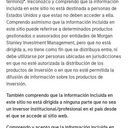
término)
*
. Reconozco y comprendo que la información
operativo en cuestión de semanas, lo que convierte la
incluida en este sitio no está destinada a personas de
ciberseguridad en una necesidad defensiva.
Estados Unidos y que estas no deben acceder a ella.
Comprendo asimismo que la información incluida en
A medida que la digitalización avanza, la inteligencia
este sitio puede referirse a determinados productos
artificial (IA) se acelera y las tensiones geopolíticas
gestionados o asesorados por entidades de Morgan
persisten, la frecuencia, el grado de sofisticación y las
Stanley Investment Management, pero que no está
consecuencias financieras de los ciberataques siguen
dirigida a, no tiene como fin que se distribuya entre, ni
aumentando. Las compañías de todos los sectores —no
debe utilizarse por personas ubicadas en jurisdicciones
solo aquellas consideradas tradicionalmente de alto
en que no esté autorizada la distribución de los
riesgo— se encuentran ahora expuestas. Para los
productos de inversión o en que no esté permitida la
inversores a largo plazo, la cuestión relevante no
difusión de información sobre los productos de
consiste en determinar si el riesgo cibernético existe,
inversión.
sino si las compañías están preparadas para gestionarlo.
También comprendo que la información incluida en
En 2025, se aplicó nuestro marco propio de evaluación de
este sitio no está dirigida a ninguna parte que no sea
ciberseguridad a determinadas compañías en cartera
un inversor institucional/profesional en el país desde
que se consideran relativamente expuestas al riesgo
el que se accede al sitio web.
cibernético, con el objetivo de analizar este riesgo
potencialmente significativo desde el punto de vista
Comprendo y acepto que la información incluida en