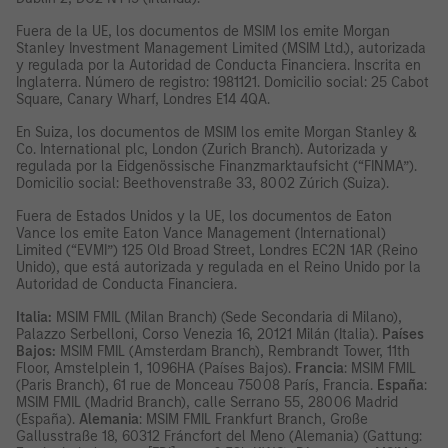
Fuera de la UE, los documentos de MSIM los emite Morgan
Stanley Investment Management Limited (MSIM Ltd.), autorizada
y regulada por la Autoridad de Conducta Financiera. Inscrita en
Inglaterra. Número de registro: 1981121. Domicilio social: 25 Cabot
Square, Canary Wharf, Londres E14 4QA.
En Suiza, los documentos de MSIM los emite Morgan Stanley &
Co. International plc, London (Zurich Branch). Autorizada y
regulada por la Eidgenössische Finanzmarktaufsicht (“FINMA”).
Domicilio social: Beethovenstraße 33, 8002 Zúrich (Suiza).
Fuera de Estados Unidos y la UE, los documentos de Eaton
Vance los emite Eaton Vance Management (International)
Limited (“EVMI”) 125 Old Broad Street, Londres EC2N 1AR (Reino
Unido), que está autorizada y regulada en el Reino Unido por la
Autoridad de Conducta Financiera.
Italia:
MSIM FMIL (Milan Branch) (Sede Secondaria di Milano),
Palazzo Serbelloni, Corso Venezia 16, 20121 Milán (Italia).
Países
Bajos:
MSIM FMIL (Amsterdam Branch), Rembrandt Tower, 11th
Floor, Amstelplein 1, 1096HA (Países Bajos).
Francia
: MSIM FMIL
(Paris Branch), 61 rue de Monceau 75008 París, Francia.
España
:
MSIM FMIL (Madrid Branch), calle Serrano 55, 28006 Madrid
(España).
Alemania
: MSIM FMIL Frankfurt Branch, Große
Gallusstraße 18, 60312 Fráncfort del Meno (Alemania) (Gattung: