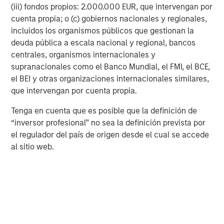
de entrada para los atacantes. Las campañas de phishing
(iii) fondos propios: 2.000.000 EUR, que intervengan por
resultan más convincentes, la exploración de
cuenta propia; o (c) gobiernos nacionales y regionales,
vulnerabilidades puede automatizarse a escala y la
incluidos los organismos públicos que gestionan la
actividad maliciosa puede desplegarse con mayor
deuda pública a escala nacional y regional, bancos
rapidez y sofisticación. Por otro lado, las defensas
centrales, organismos internacionales y
habilitadas por IA pueden reducir de forma significativa el
supranacionales como el Banco Mundial, el FMI, el BCE,
tiempo necesario para detectar y responder a las
el BEI y otras organizaciones internacionales similares,
amenazas. La investigación sugiere que las
que intervengan por cuenta propia.
organizaciones que incorporan IA en sus defensas de
Tenga en cuenta que es posible que la definición de
ciberseguridad registran costes medios de infracciones
6
“inversor profesional” no sea la definición prevista por
inferiores y una contención más rápida
. Sin embargo, a
el regulador del país de origen desde el cual se accede
nuestro juicio, las compañías también deben considerar
al sitio web.
los requisitos de seguridad adicionales de las
herramientas de IA, dado que la investigación identificó
las vulnerabilidades relacionadas con la IA como el
7
riesgo cibernético de mayor crecimiento en 2025
.
La computación cuántica representa una amenaza más a
largo plazo, pero potencialmente transformadora. La